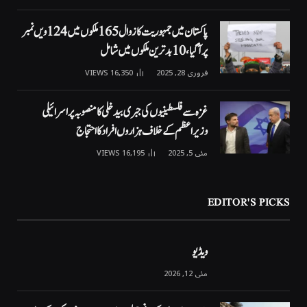
پاکستان میں جمہوریت کا زوال 165 ملکوں میں 124ویں نمبر
پر آگیا، 10 بدترین ملکوں میں شامل
فروری 28, 2025
16,350
VIEWS
غزہ سے فلسطینیوں کی جبری بیدخلی کا منصوبہ پر اسرائیلی
وزیراعظم کے خلاف ہزاروں افراد کا احتجاج
مئی 5, 2025
16,195
VIEWS
EDITOR'S PICKS
ویڈیو
مئی 12, 2026