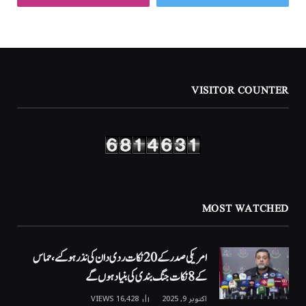
VISITOR COUNTER
MOST WATCHED
امریکی صدر کے 20 نکات ردی دان کی نذر ہوگئے، حماس
کے 8 نکات جنگ بندی کی بنیاد ہوں گے
اکتوبر 9, 2025
16,428
VIEWS