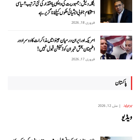
بنگلہ دیش: جمہوریت کی واپسی یا اقتدار کی نئی ترتیب؟ سیاسی
استحکام جنوبی ایشیائی ملکوں کیلئے ناگزیر ہے
فروری 18, 2026
امریکہ اور ایران درمیان جینوا میں مذاکرات کا دوسرا دور
اطمینان بخش تہران کو ڈکٹیشن قبول نہیں!
فروری 17, 2026
پاکستان
مئی 12, 2026
میزان نیوز
ویڈیو