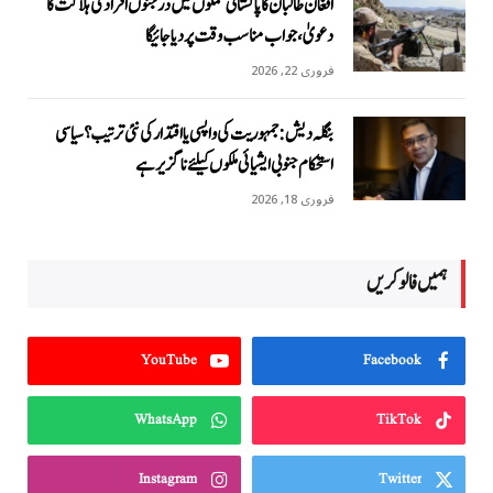
افغان طالبان کا پاکستانی حملوں میں درجنوں افراد کی ہلاکت کا
دعویٰ، جواب مناسب وقت پر دیا جائیگا
فروری 22, 2026
بنگلہ دیش: جمہوریت کی واپسی یا اقتدار کی نئی ترتیب؟ سیاسی
استحکام جنوبی ایشیائی ملکوں کیلئے ناگزیر ہے
فروری 18, 2026
ہمیں فالو کریں
YouTube
Facebook
WhatsApp
TikTok
Instagram
Twitter