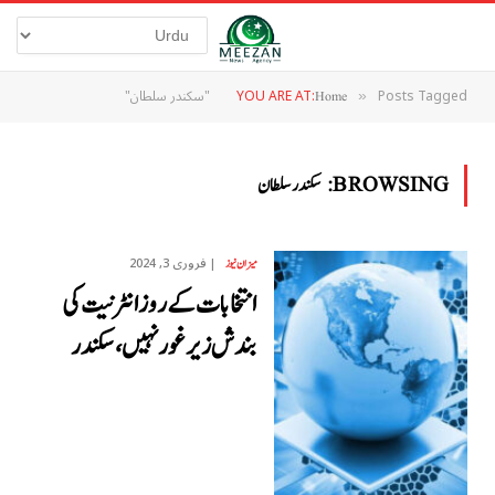
Posts Tagged "سکندر سلطان"
YOU ARE AT:
Home
»
BROWSING:
سکندر سلطان
فروری 3, 2024
میزان نیوز
انتخابات کے روز انٹرنیت کی
بندش زیر غور نہیں،سکندر