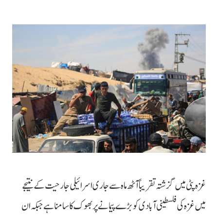
غزہ پٹی میں گزشتہ تقریباً آٹھ ماہ سے جاری اسرائیلی جارحیت کے نتیجے
میں غزہ کی فلسطینی آبادی کو بڑے پیمانے پر بھوک کا سامنا ہے جبکہ ان