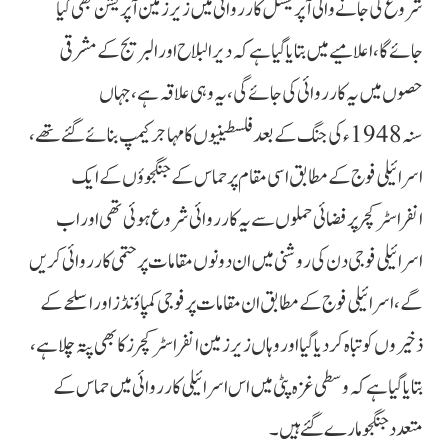
شروع کی جانے والی آپریشنل کارروائی میں زیر زمین آپریشن بھی کیا
جائے گا، اعلامیے میں بتایا گیا ہے کہ دیر البلاح اور البریج کے مشرقی
حصوں میں یہ کارروائی کی جائے گی، یہ وہی علاقہ ہے، جہاں
سنہ 1948ء کی جنگ کے بعد فلسطینیوں کا مہاجر کیمپ بنائے گئے تھے،
اسرائیلی فوج کے مطابق اسی مقام پر حماس کے جنگجوؤں کے ایک
انفراسٹرکچر پر فضائی حملوں سے یہ کارروائی شروع ہوئی تھی اور اب
اسرائیلی فوجی دن کی روشنی میں ان دونوں مقامات پر حتمی کارروائی کریں
گے، اسرائیلی فوج کے مطابق ان مقامات پر فوجی کمپاؤنڈز اور اسلحے کے
ذخیروں کو تباہ کر دیا گیا اور وہاں زیر زمین انفراسٹرکچرز کا بھی پتہ چلا ہے،
بتایا گیا ہے کہ وسطی غزہ پٹی میں اس اسرائیلی کارروائی میں حماس کے
متعدد جنگجو مارے گئے ہیں۔