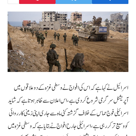
اسرائیل نے کہا ہے کہ اس کی افواج نے وسطی غزہ کے دو علاقوں میں
آپریشنل سرگرمی شروع کر دی ہے، اس اعلان سے ظاہر ہوتا ہے کہ شاید
اسرائیلی فوج حماس کے خلاف گزشتہ کئی ماہ سے جاری اپنی زمینی کارروائی
کو وسیع تر کر رہی ہے، اسرائیلی جارح افواج نے بتایا ہے کہ وسطی غزہ میں