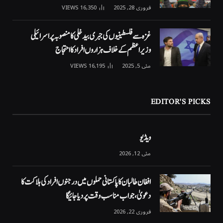
فروری 28, 2025
16,350
VIEWS
غزہ سے فلسطینیوں کی جبری بیدخلی کا منصوبہ پر اسرائیلی
وزیراعظم کے خلاف ہزاروں افراد کا احتجاج
مئی 5, 2025
16,195
VIEWS
EDITOR'S PICKS
ویڈیو
مئی 12, 2026
افغان طالبان کا پاکستانی حملوں میں درجنوں افراد کی ہلاکت کا
دعویٰ، جواب مناسب وقت پر دیا جائیگا
فروری 22, 2026