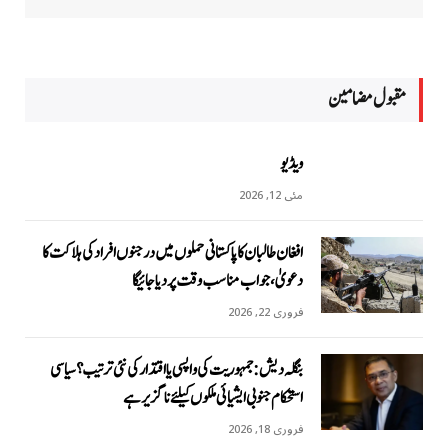
مقبول مضامين
ویڈیو
مئی 12, 2026
افغان طالبان کا پاکستانی حملوں میں درجنوں افراد کی ہلاکت کا
دعویٰ، جواب مناسب وقت پر دیا جائیگا
فروری 22, 2026
بنگلہ دیش: جمہوریت کی واپسی یا اقتدار کی نئی ترتیب؟ سیاسی
استحکام جنوبی ایشیائی ملکوں کیلئے ناگزیر ہے
فروری 18, 2026