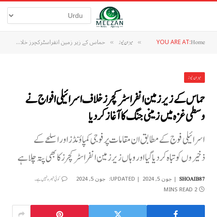
YOU ARE AT:
حماس کے زیر زمین انفراسٹرکچرز خلاف اسرائیلی افواج نے وسطی غزہ میں زمینی جنگ کا آغاز کردیا
Home
»
میزان نیوز
»
میزان نیوز
حماس کے زیر زمین انفراسٹرکچرز خلاف اسرائیلی افواج نے
وسطی غزہ میں زمینی جنگ کا آغاز کردیا
اسرائیلی فوج کے مطابق ان مقامات پر فوجی کمپاؤنڈز اور اسلحے کے
ذخیروں کو تباہ کر دیا گیا اور وہاں زیر زمین انفراسٹرکچرز کا بھی پتہ چلا ہے
جون 5, 2024
UPDATED:
جون 5, 2024
SHOAIB87
کوئی تبصرہ نہیں ہے۔
2 MINS READ