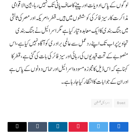
لوگوں کے پاس ادویات اور پینے کا صاف پانی تک نہیں رہا، بین الاقوامی
مذاکرت کار سیز فائر کی کوششوں میں ہیں۔ قطر، امریکہ اور مصر کی ثالثی
میں جنگ بندی کا ایک معاہدہ تیار کیا ہے مگر اسرائیل نے جنگ بندی
تجاویز پر اب تک اپنے ردعمل سے عالمی برادری کو آگاہ نہیں کیا ہے، اس
منصوبے کے تحت قیدیوں کی رہائی اور سیز فائر کی بات کی گئی ہے، قطر کا
کہنا ہے کہ اس ڈیل کا مجوزہ مسودہ اسرائیل اور حماس دونوں کے پاس ہے
اور ان کے جوابات کا انتظار کیا جا رہا ہے۔
front
اسرائیل فلسطین
Email
Tumblr
LinkedIn
Pinterest
Twitter
Facebook