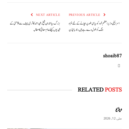
NEXT ARTICLE
PREVIOUS ARTICLE
اسرائیلی وزیراعظم خود کو سیاسی طور پر بچانے کے لئے غزہ
بزرگ سیاستدان شیخ رشید احمد کا آرمی چیف سے 9 مئی کے
جنگ کو طول دے رہے ہیں، جو بائیڈن
قیدیوں کیلئے عام معافی کا مطالبہ
shoaib87
Website
RELATED
POSTS
ویڈیو
مئی 12, 2026