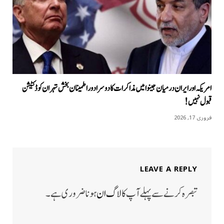
امریکہ اور ایران درمیان جینوا میں مذاکرات کا دوسرا دور اطمینان بخش تہران کو ڈکٹیشن
قبول نہیں!
فروری 17, 2026
LEAVE A REPLY
تبصرہ کرنے سے پہلے آپ کا
لاگ ان
ہونا ضروری ہے۔