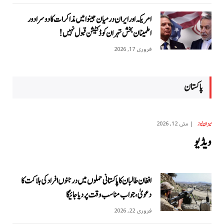
امریکہ اور ایران درمیان جینوا میں مذاکرات کا دوسرا دور
اطمینان بخش تہران کو ڈکٹیشن قبول نہیں!
فروری 17, 2026
پاکستان
مئی 12, 2026
میزان نیوز
ویڈیو
افغان طالبان کا پاکستانی حملوں میں درجنوں افراد کی ہلاکت کا
دعویٰ، جواب مناسب وقت پر دیا جائیگا
فروری 22, 2026