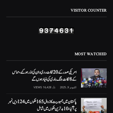
VISITOR COUNTER
MOST WATCHED
امریکی صدر کے 20 نکات ردی دان کی نذر ہوگئے، حماس
کے 8 نکات جنگ بندی کی بنیاد ہوں گے
اکتوبر 9, 2025
16,428
VIEWS
پاکستان میں جمہوریت کا زوال 165 ملکوں میں 124ویں نمبر
پر آگیا، 10 بدترین ملکوں میں شامل