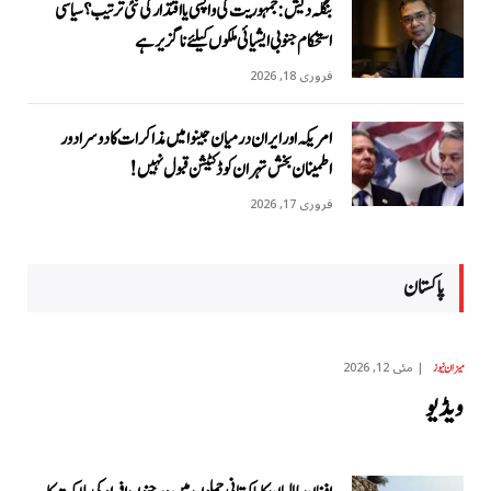
بنگلہ دیش: جمہوریت کی واپسی یا اقتدار کی نئی ترتیب؟ سیاسی
استحکام جنوبی ایشیائی ملکوں کیلئے ناگزیر ہے
فروری 18, 2026
امریکہ اور ایران درمیان جینوا میں مذاکرات کا دوسرا دور
اطمینان بخش تہران کو ڈکٹیشن قبول نہیں!
فروری 17, 2026
پاکستان
مئی 12, 2026
میزان نیوز
ویڈیو