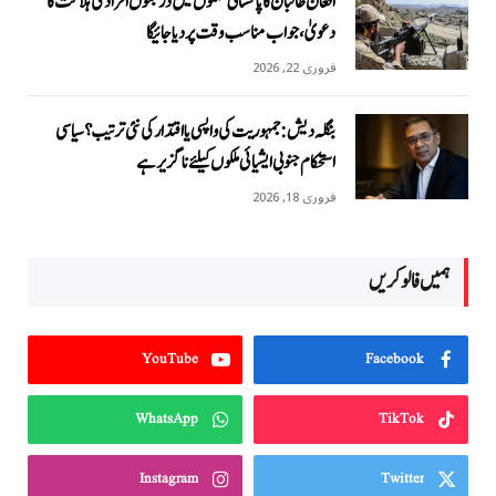
افغان طالبان کا پاکستانی حملوں میں درجنوں افراد کی ہلاکت کا
دعویٰ، جواب مناسب وقت پر دیا جائیگا
فروری 22, 2026
بنگلہ دیش: جمہوریت کی واپسی یا اقتدار کی نئی ترتیب؟ سیاسی
استحکام جنوبی ایشیائی ملکوں کیلئے ناگزیر ہے
فروری 18, 2026
ہمیں فالو کریں
YouTube
Facebook
WhatsApp
TikTok
Instagram
Twitter