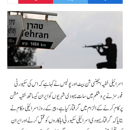
اسرائیلی خفیہ ایجنسی شن بیٹ اور پولیس نے کہا ہے کہ اس کی سکیورٹی
فورسز نے یروشلم میں سات یہودی شہریوں کو ایران کیساتھ خفیہ مشن
پر کام کرنے کے الزام میں گرفتار کیا ہے، پیر کے روز اسرائیلی حکام نے
بتایا کہ گرفتار یہودی اسرائیلی سکیورٹی اہلکاروں کو قتل کرنے اور ایران