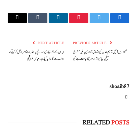
Email
Tumblr
LinkedIn
Pinterest
Twitter
Facebook
NEXT ARTICLE
PREVIOUS ARTICLE
چھبیسویں آئینی ترمیم عدلیہ کی انتظامی آزادی پر غیر معمولی
ایران کے اہم بنیادی ڈھانچے پر حملہ ہوا تو اسرائیل کو کیا کچھ
سطح پر سیاسی اثر و رسوخ کا باعث بنے گی
جواب ملے گا بتادیا گیا ہے، عباس عراقچی
shoaib87
Website
RELATED
POSTS