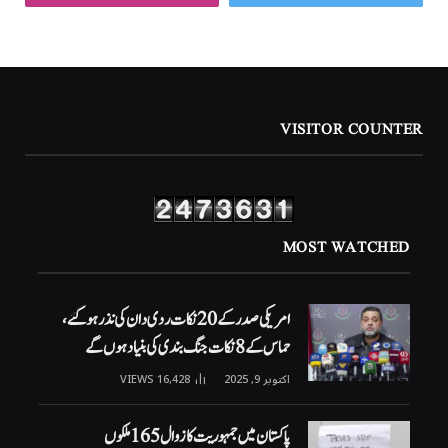
VISITOR COUNTER
MOST WATCHED
امریکی صدر کے 20 نکات ردی دان کی نذر ہوگئے،
حماس کے 8 نکات جنگ بندی کی بنیاد ہوں گے
اکتوبر 9, 2025
16,428
VIEWS
پاکستان میں جمہوریت کا زوال 165 ملکوں