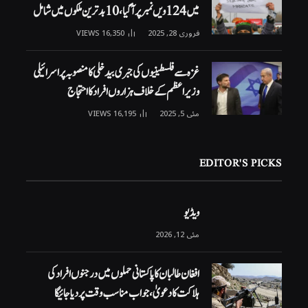
میں 124ویں نمبر پر آگیا، 10 بدترین ملکوں میں شامل
فروری 28, 2025
16,350
VIEWS
غزہ سے فلسطینیوں کی جبری بیدخلی کا منصوبہ پر اسرائیلی
وزیراعظم کے خلاف ہزاروں افراد کا احتجاج
مئی 5, 2025
16,195
VIEWS
EDITOR'S PICKS
ویڈیو
مئی 12, 2026
افغان طالبان کا پاکستانی حملوں میں درجنوں افراد کی
ہلاکت کا دعویٰ، جواب مناسب وقت پر دیا جائیگا