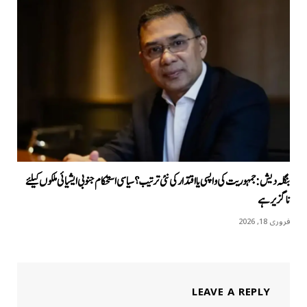
بنگلہ دیش: جمہوریت کی واپسی یا اقتدار کی نئی ترتیب؟ سیاسی استحکام جنوبی ایشیائی ملکوں کیلئے
ناگزیر ہے
فروری 18, 2026
LEAVE A REPLY