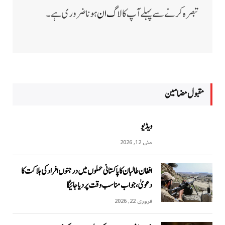
تبصرہ کرنے سے پہلے آپ کا
لاگ ان
ہونا ضروری ہے۔
مقبول مضامين
ویڈیو
مئی 12, 2026
افغان طالبان کا پاکستانی حملوں میں درجنوں افراد کی ہلاکت کا
دعویٰ، جواب مناسب وقت پر دیا جائیگا
فروری 22, 2026