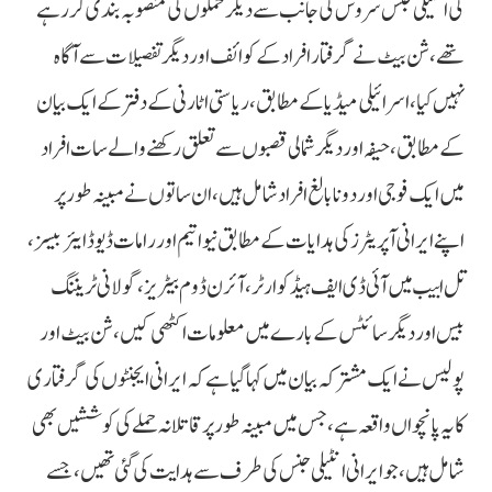
کی انٹیلی جنس سروس کی جانب سے دیگر حملوں کی منصوبہ بندی کر رہے
تھے، شن بیٹ نے گرفتار افراد کے کوائف اور دیگر تفصیلات سے آگاہ
نہیں کیا، اسرائیلی میڈیا کے مطابق، ریاستی اٹارنی کے دفتر کے ایک بیان
کے مطابق، حیفہ اور دیگر شمالی قصبوں سے تعلق رکھنے والے سات افراد
میں ایک فوجی اور دو نابالغ افراد شامل ہیں، ان ساتوں نے مبینہ طور پر
اپنے ایرانی آپریٹرز کی ہدایات کے مطابق نیواتیم اور رامات ڈیوڈ ایئربیسز،
تل ابیب میں آئی ڈی ایف ہیڈکوارٹر، آئرن ڈوم بیٹریز، گولانی ٹریننگ
بیس اور دیگر سائٹس کے بارے میں معلومات اکٹھی کیں، شن بیٹ اور
پولیس نے ایک مشترکہ بیان میں کہا گیا ہے کہ ایرانی ایجنٹوں کی گرفتاری
کا یہ پانچواں واقعہ ہے، جس میں مبینہ طور پر قاتلانہ حملے کی کوششیں بھی
شامل ہیں، جو ایرانی انٹیلی جنس کی طرف سے ہدایت کی گئی تھیں، جسے