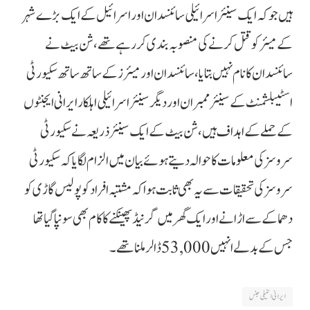
ہیں جوکہ ایک سینئر اسرائیلی سائنسدان اور اسرائیل کے ایک بڑے شہر
کے میئر کو قتل کرنے کی منصوبہ بندی کر رہے تھے، شن بیٹ نے
سائنسدان کا نام نہیں بتایا، سائنسدان اور میئرز کے ساتھ ساتھ سکیورٹی
اسٹیبلشمنٹ کے سینئر ممبران اور دیگر سینئر اسرائیلی اہلکار ایرانی ایجنٹوں
کے حملے کے اہداف ہیں، شن بیٹ کے ایک سینئر ذریعہ نے سکیورٹی
سروسز کی معلومات کا حوالہ دیتے ہوئے بیان میں الزام لگایا کہ سکیورٹی
سروسز کی تحقیقات سے یہ بھی ثابت ہوا کہ مشتبہ افراد کو پولیس گاڑی کو
دھماکے سے اڑانے اور ایک گھر میں گرنیڈ پھینکنے کا کام بھی سونپا گیا تھا
جس کے بدلے انہیں 53,000 ڈالر ملنا تھے۔
ایرانی انٹیلی جنس