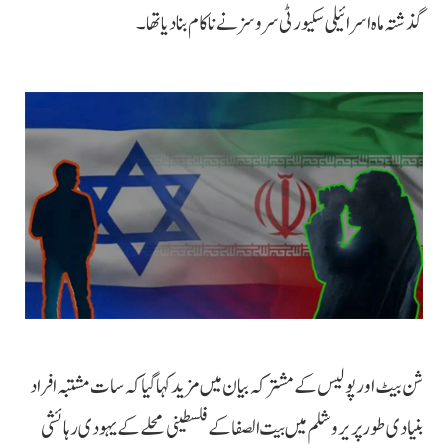
گذشتہ ماہ اسرائیلی سکیورٹی سروسز نے ناکام بنا دیا تھا۔
شن بیٹ اور پولیس کے مشترکہ بیان میں مزید کہا گیا کہ سات مشتبہ افراد
بنیادی طور پر یروشلم میں بیت الصفا کے فلسطینی محلے کے یہودی رہائشی