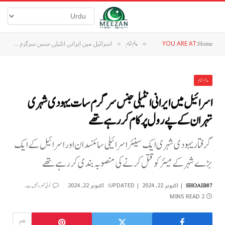
YOU ARE AT:
اسرائیل میں ایرانی انٹیلی جنس سرگرم سات یہودی شہری تہران کے پے رول پر کام کررہے تھے
Home
»
عالم تمام
»
عالم تمام
اسرائیل میں ایرانی انٹیلی جنس سرگرم سات یہودی شہری
تہران کے پے رول پر کام کررہے تھے
گرفتار یہودی شہری ایک سینئر اسرائیلی سائنسدان اور اسرائیل کے ایک
بڑے شہر کے میئر کو قتل کرنے کی منصوبہ بندی کر رہے تھے
اکتوبر 22, 2024
UPDATED:
اکتوبر 22, 2024
SHOAIB87
کوئی تبصرہ نہیں ہے۔
2 MINS READ