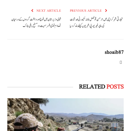
NEXT ARTICLE
PREVIOUS ARTICLE
تجارتی شہر کراچی میں جرمن قونصل خانہ سکیورٹی خدشات
شمالی وزیرستان میں فوج اور دہشت گردوں کے درمیان
کی بنا پر غیر یورپی شہریوں کیلئے بند کردیا
تصادم فوجی افسر سمیت دو مسلح باغی ہلاک
shoaib87
Website
RELATED
POSTS