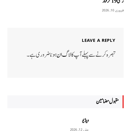
زخمی 19 گرفتار
فروری 10, 2026
LEAVE A REPLY
تبصرہ کرنے سے پہلے آپ کا
لاگ ان
ہونا ضروری ہے۔
مقبول مضامين
ویڈیو
مئی 12, 2026