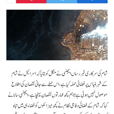
شام کی سرکاری خبر رساں ایجنسی نے منگل کو بتایا کہ اسرائیل نے شام
کے شہر بنیاس پر فضائی حملہ کیا ہے، اس حملے سے جانی نقصان کی اطلاع
موصول نہیں ہوئی ہے تاہم کچھ عمارتوں نقصان پہنچاہے، ایجنسی سانا نے
کہا کہ شام کے فضائی دفاعی نظام نے کچھ میزائلوں کو فضاء ہی میں تباہ