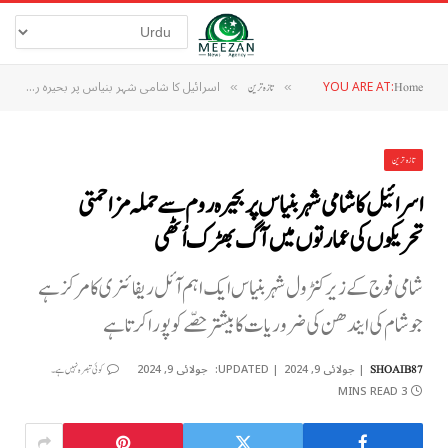
YOU ARE AT:
اسرائیل کا شامی شہر بنیاس پر بحیرہ روم سے حملہ مزاحمتی تحریکوں کی عمارتوں میں آگ بھڑک اُٹھی
Home
»
تازہ ترین
»
تازہ ترین
اسرائیل کا شامی شہر بنیاس پر بحیرہ روم سے حملہ مزاحمتی
تحریکوں کی عمارتوں میں آگ بھڑک اُٹھی
شامی فوج کے زیر کنٹرول شہر بنیاس ایک اہم آئل ریفائنری کا مرکز ہے
جو شام کی ایندھن کی ضروریات کا بیشتر حصّے کو پورا کرتا ہے
جولائی 9, 2024
UPDATED:
جولائی 9, 2024
SHOAIB87
کوئی تبصرہ نہیں ہے۔
3 MINS READ