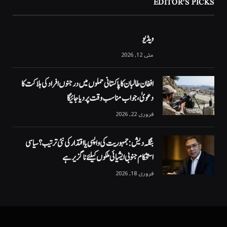
EDITOR'S PICKS
ویڈیو
مئی 12, 2026
افغان طالبان کا پاکستانی حملوں میں درجنوں افراد کی ہلاکت کا
دعویٰ، جواب مناسب وقت پر دیا جائیگا
فروری 22, 2026
بنگلہ دیش: جمہوریت کی واپسی یا اقتدار کی نئی ترتیب؟ سیاسی
استحکام جنوبی ایشیائی ملکوں کیلئے ناگزیر ہے
فروری 18, 2026