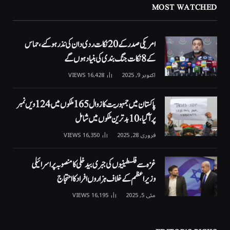
MOST WATCHED
امریکی صدر کے 20 نکات ردی دان کی نذر ہوگئے، حماس
کے 8 نکات جنگ بندی کی بنیاد ہوں گے
اکتوبر 9, 2025
16,428
VIEWS
پاکستان میں جمہوریت کا زوال 165 ملکوں میں 124ویں نمبر
پر آگیا، 10 بدترین ملکوں میں شامل
فروری 28, 2025
16,350
VIEWS
غزہ سے فلسطینیوں کی جبری بیدخلی کا منصوبہ پر اسرائیلی
وزیراعظم کے خلاف ہزاروں افراد کا احتجاج
مئی 5, 2025
16,195
VIEWS