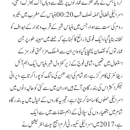
کردیا جس کے کچھ ٹکڑے عمارتوں پر لگنے سے وہاں آگ بھڑک اٹھی،
اسرائیلی فضائی حملہ نصف شب 00:20 بنیاس کے مغرب میں بحیرہ
روم کی سمت سے ہوا، جس میں بنیاس شہر کے قرب و جوار کے اہداف کو
نشانہ بنایا گیا، ایک فوجی ذرائع کا کہنا ہے کہ حملے میں مبینہ طور پر جن
عمارتوں کو نقصان پہنچایا گیا وہ ایران سے منسلک مزاحمتی فورسز کے
استعمال میں تھیں، شامی فوج کے زیر کنٹرول شہر بنیاس ایک اہم آئل
ریفائنری کا مرکز ہے، جو شام کی ایندھن کی مانگ کو پورا کرتا ہے، ایرانی
ٹینکر اکثر اس کی بندرگاہ پر آتے ہیں اور ان میں سے کئی کو حالیہ دنوں میں
اسرائیلی حملوں کا سامنا کرنا پڑا ہے، تجزیہ کاروں کے خیال میں یہ بندرگاہ
شام میں ہتھیاروں کی سپلائی کے اہم مقامات میں سے ایک
ہے، 2017 میں اسرائیلی سکیورٹی فرم امیج سیٹ انٹرنیشنل نے