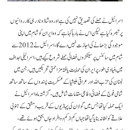
اسرائیل نے حملے کی تصدیق نہیں کی ہے اور وہ شاذ و نادر ہی کارروائیوں
پر تبصرہ کیا ہے لیکن اس نے بارہا کہا ہے کہ وہ ایران کو شام میں اپنی
موجودگی بڑھانے کی اجازت نہیں دے گا، اسرائیل نے 2012 سے
شام میں سائٹس پر سینکڑوں فضائی حملے شروع کیے ہیں، اسرائیلی اہداف
میں بنیادی طور پر ایران کی حمایت یافتہ مزاحمتی تحریکیں ہیں، جن میں
لبنان کی حزب اللہ اور عراقی ملیشیا کے عسکریت پسندوں کے ساتھ ساتھ
شامی فوج کے فضائی دفاعی مقامات شامل ہیں، گزشتہ ماہ اسرائیل نے
ایک حملہ کیا تھا جس میں گولان کی پہاڑیوں کے قریب دمشق کے جنوبی
علاقے کو نشانہ بنایا گیا تھا جہاں کم از کم دو افراد جاں بحق ہوئے تھے،