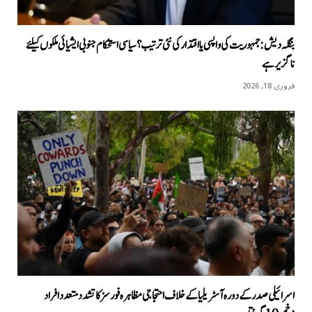
بنگلہ دیش: جمہوریت کی واپسی یا اقتدار کی نئی ترتیب؟ سیاسی استحکام جنوبی ایشیائی ملکوں کیلئے
ناگزیر ہے
فروری 18, 2026
اسرائیلی صدر کے دورہ آسٹریلیا کےخلاف احتجاجی مظاہرہ فورسز کا تشدد متعدد افراد