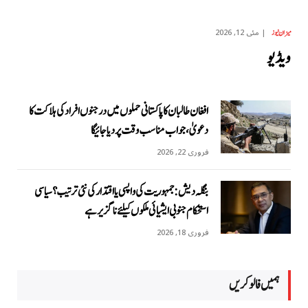
مئی 12, 2026
میزان نیوز
ویڈیو
افغان طالبان کا پاکستانی حملوں میں درجنوں افراد کی ہلاکت کا
دعویٰ، جواب مناسب وقت پر دیا جائیگا
فروری 22, 2026
بنگلہ دیش: جمہوریت کی واپسی یا اقتدار کی نئی ترتیب؟ سیاسی
استحکام جنوبی ایشیائی ملکوں کیلئے ناگزیر ہے
فروری 18, 2026
ہمیں فالو کریں