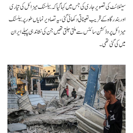
سیٹلائٹ کی تصویر جاری کی جس میں کہا گیا کہ بیلسٹک میزائل کی تیاری
اور بندرگاہ کے قریب تعیناتی دکھائی گئی، یہ تصاویر نمایاں طور پر بیلسٹک
میزائل پروڈکشن سائٹس سے ملتی جلتی تھیں جن کی نشاندہی پہلے ایران
میں کی گئی تھی۔