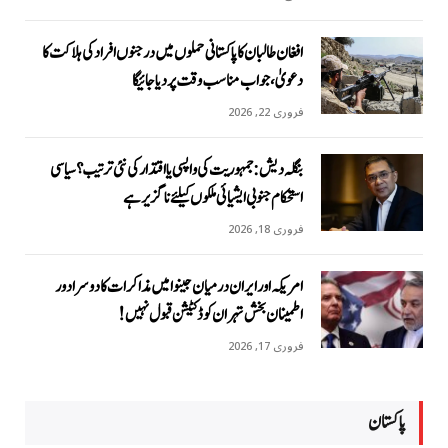
افغان طالبان کا پاکستانی حملوں میں درجنوں افراد کی ہلاکت کا
دعویٰ، جواب مناسب وقت پر دیا جائیگا
فروری 22, 2026
بنگلہ دیش: جمہوریت کی واپسی یا اقتدار کی نئی ترتیب؟ سیاسی
استحکام جنوبی ایشیائی ملکوں کیلئے ناگزیر ہے
فروری 18, 2026
امریکہ اور ایران درمیان جینوا میں مذاکرات کا دوسرا دور
اطمینان بخش تہران کو ڈکٹیشن قبول نہیں!
فروری 17, 2026
پاکستان