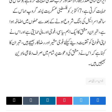
ایران شامی صدر بشار الاسد اور حزب اللہ کی حمایت کرتا ہے جو حماس کی
حمایت کرتی ہے، 7 اکتوبر کو فلسطینی عسکریت پسند گروپ حماس کے
ساتھ اسرائیل کی جنگ شروع ہونے کے بعد سے حملوں میں اضافہ ہوا
ہے، تہران دمشق کا ایک اہم سیاسی، فوجی اور مالی حمایتی ہے اور اس نے
اپنی افواج کو تقویت دینے کیلئے فوجی مشیر اور رضاکار بھیجے ہیں، تہران کا
کہنا ہے کہ اس نے دمشق کی دعوت پر شام میں صرف دفاعی ماہرین
بھیجیں ہیں۔
شام پر اسرائیلی حملہ
Email
Tumblr
LinkedIn
Pinterest
Twitter
Facebook