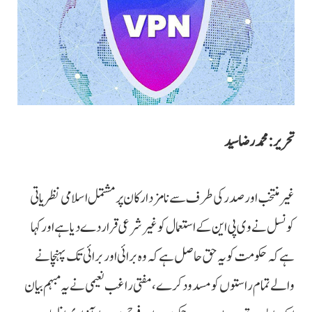
تحریر : محمد رضا سید
غیرمنتخب اور صدر کی طرف سے نامزد ارکان پر مشتمل اسلامی نظریاتی
کونسل نے وی پی این کے استعمال کو غیر شرعی قرار دے دیا ہے اور کہا
ہے کہ حکومت کو یہ حق حاصل ہے کہ وہ برائی اور برائی تک پہنچانے
والے تمام راستوں کو مسدود کرے، مفتی راغب نعیمی نے یہ مبہم بیان