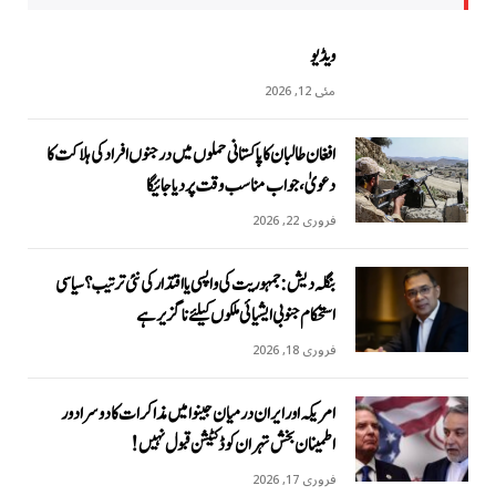
ویڈیو
مئی 12, 2026
افغان طالبان کا پاکستانی حملوں میں درجنوں افراد کی ہلاکت کا
دعویٰ، جواب مناسب وقت پر دیا جائیگا
فروری 22, 2026
بنگلہ دیش: جمہوریت کی واپسی یا اقتدار کی نئی ترتیب؟ سیاسی
استحکام جنوبی ایشیائی ملکوں کیلئے ناگزیر ہے
فروری 18, 2026
امریکہ اور ایران درمیان جینوا میں مذاکرات کا دوسرا دور
اطمینان بخش تہران کو ڈکٹیشن قبول نہیں!
فروری 17, 2026