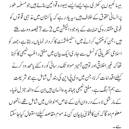
بیساکھیوں پر کھڑی ہے ایسے ایسے بیہودہ قوانین بنائے ہیں جو مسلمہ طور
پر انسانی حقوق کے خلاف ہیں، یہ یاد رہے کہ پاکستان میں مذہبی قوتوں کو
فوجی مقتدرہ کی حمایت کے باوجود الیکشن میں 2 سے 7 فیصد ووٹ ملتے
ہیں، جن کو منتخب کرانے میں اسٹیبلشمنٹ کا کردار نمایاں رہتا ہے، جمعہ کو
اسلامی نظریاتی کونسل سے جاری ایک بیان میں مفتی راغب نعیمی کا کہنا
تھا کہ غیر اخلاقی اور توہین آمیز مواد تک رسائی کو روکنے یا محدود کرنے
کیلئے اقدامات کرنا، جن میں وی پی این کی بندش شامل ہے جو شریعت
سے ہم آہنگ ہے، مفتی نعیمی جہاندیدہ انسان ہیں اِن کے والد جنرل ضیاء
کے مارشل لاء کے دروان اُن کے خاص ہمنواؤں میں شامل تھے، اُنھوں
معلوم ہوگا کہ اُن کا فتویٰ یا بیان کن مذموم مقاصد کیلئے استعمال کیا جاسکتا
ہے۔