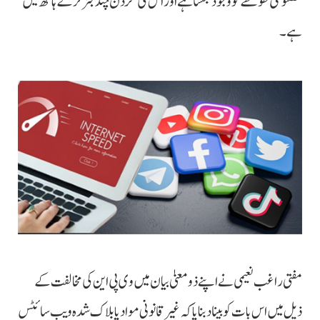
مصنوعی طوطے کو وجود بخشا ہے اور اس کی گردن چند جنرلز کے ہاتھ میں
ہے۔
مفتی راغب نعیمی نے اپنے ذو معنیٰ بیان میں وی پی این کی مخالفت کے
ذیل میں اس بات کو بیناد بنایا کہ غیرقانونی مواد یا بلاک شدہ ویب سائٹس