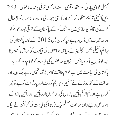
نیسنل عوامی پارٹی اور متحدہ قومی مومنٹ جیسی ترقی پسند جماعتوں نے 26
ویں آئینی ترمیم منظور کرکے اور آرمی چیف کی مدت ملازمت کو 5 سال
کرنے کی قانون سازی میں ووٹنگ کرکے پاکستان کے ترقی پسند عوام کو
ورطہ حیرت میں ڈال دیا ہے، پاکستان میں 2015ء کے بعد پاکستان کی
پرائم انٹیلی جنس ایجنسیز نے سیاسی جماعتوں کی قیادت کو کرپشن کیسز کا
ایسا خوف پیدا کردیا جس نے اِن جماعتوں کی قیادت کو عوام دور کردیا،
پاکستان کی سیاست میں اب عوام طاقت کا سرچشمہ نہیں رہے بلکہ پیسہ اور
طاقت کے کٹھ جوڑ نے نے آئین، سپریم کورٹ اور پارلیمنٹ کو بے توقیر
کردیا ہے اور کم ازکم بائیں بازوں کی جماعتوں اور بائیں اور دائیں بازو کے
وسط میں رہنے والی جماعت مسلم لیگ(ن) کی قیادت کی کرپشن نے ایک