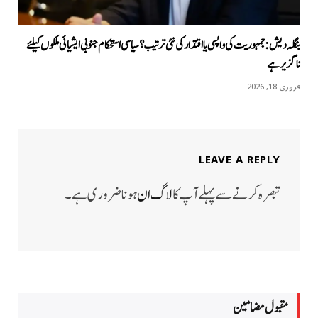
بنگلہ دیش: جمہوریت کی واپسی یا اقتدار کی نئی ترتیب؟ سیاسی استحکام جنوبی ایشیائی ملکوں کیلئے
ناگزیر ہے
فروری 18, 2026
LEAVE A REPLY
تبصرہ کرنے سے پہلے آپ کا
لاگ ان
ہونا ضروری ہے۔
مقبول مضامين