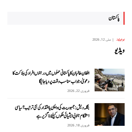
پاکستان
مئی 12, 2026
میزان نیوز
ویڈیو
افغان طالبان کا پاکستانی حملوں میں درجنوں افراد کی ہلاکت کا
دعویٰ، جواب مناسب وقت پر دیا جائیگا
فروری 22, 2026
بنگلہ دیش: جمہوریت کی واپسی یا اقتدار کی نئی ترتیب؟ سیاسی
استحکام جنوبی ایشیائی ملکوں کیلئے ناگزیر ہے
فروری 18, 2026