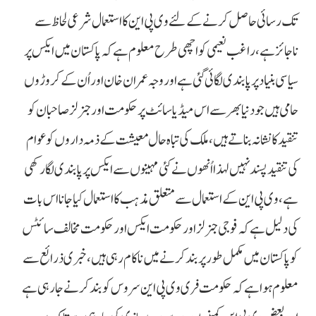
تک رسائی حاصل کرنے کے لئے وی پی این کا استعمال شرعی لحاظ سے
ناجائز ہے، راغب نعیمی کو اچھی طرح معلوم ہے کہ پاکستان میں ایکس پر
سیاسی بنیاد پر پابندی لگائی گئی ہے اور وجہ عمران خان اور اُن کے کروڑوں
حامی ہیں جو دنیا بھر سے اس میڈیا سائٹ پر حکومت اور جنرلز صاحبان کو
تنقید کا نشانہ بناتے ہیں، ملک کی تباہ حال معیشت کے ذمہ داروں کو عوام
کی تنقید پسند نہیں لہذا اُنھوں نے کئی مہینوں سے ایکس پر پابندی لگا رکھی
ہے، وی پی این کے استعمال سے متعلق مذہب کا استعمال کیا جانا اس بات
کی دلیل ہے کہ فوجی جنرلز اور حکومت ایکس اور حکومت مخالف سائٹس
کو پاکستان میں مکمل طور پر بند کرنے میں ناکام رہی ہیں، خبری ذرائع سے
معلوم ہوا ہے کہ حکومت فری وی پی این سروس کو بند کرنے جارہی ہے