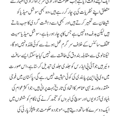
ایک ایسے وقت دیا ہے جب حکومت اور فوجی سربراہ آزادی اظہار سے
متعلق اپنے نظریات کی پرچار کررہے ہیں، وہ کبھی سوشل میڈیا کو
شیطان سے تعبیر کرتے ہیں اور کبھی اسے دہشت گردی کا سبب بناتے
ہیں لیکن ہدف وہ نہیں ہے جس کا پرچار ہورہا ہے، سوشل میڈیا سمیت
مختلف سائٹس کے خلاف سرگرم عمل ہونے سے کوئی فائدہ نہیں ہوگا،
ٹیکنالوجی سے مقابلہ بندوق کی طاقت سے نہیں کیا جاسکتا, ایسے سافٹ
وئیر ہیں جو آئی پی ایڈرس کو جلدی جلدی تبدیل کرستا ہے، اس صورت
میں وی پی این پر پابندی کی کوئی حیثیت نہیں رہے گی، پاکستان میں فوجی
مقتدرہ اور مذہبی عناصر کا اتحاد کی تاریخ بہت پرانی ہیں، جو اکثر عوام کی
بنیادی آزادیوں اور سوچ کی لہروں کو منجمد کرنے کی ناکام کوششوں میں
ایک دوسرے کا ساتھ دیتے ہیں، موجودہ حکومت جو پیپلزپارٹی کی