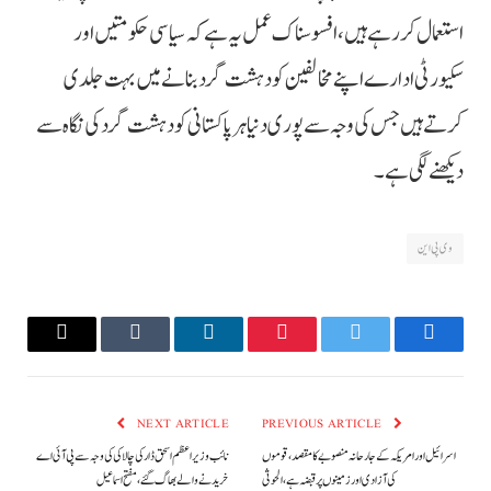
استعمال کر رہے ہیں، افسوسناک عمل یہ ہے کہ سیاسی حکومتیں اور
سکیورٹی ادارے اپنے مخالفین کو دہشت گرد بنانے میں بہت جلدی
کرتے ہیں جس کی وجہ سے پوری دنیا ہر پاکستانی کو دہشت گرد کی نگاہ سے
دیکھنے لگی ہے۔
وی پی این
Email
Tumblr
LinkedIn
Pinterest
Twitter
Facebook
NEXT ARTICLE
PREVIOUS ARTICLE
اسرائیل اور امریکہ کے جارحانہ منصوبے کا مقصد، قوموں
نائب وزیراعظم اسحق ڈار کی چالاکی کی وجہ سے پی آئی اے
کی آزادی اور زمینوں پر قبضہ ہے، الحوثی
خریدنے والے بھاگ گئے، مفتح اسماعیل