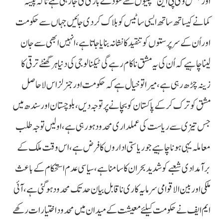
اور بعض وی پی این کمپنیوں سے سودے بازی کی جارہی ہے تاکہ پیسہ
کمانے کیساتھ ساتھ ایسی ساٹیس کو بلاک کردی جائیں جہاں سے حکومت
اور اُن کے سرپرستوں کو تنقید کا نشانہ بنایا جاتا ہے، انہیں ابھی سے جان
لینا چاہیے کہ اُن کی یہ مشق ناکام رہے گی ٹیکنالوجی کی دنیا ہر گھنٹے ترقی کا
زینہ چڑھ رہی ہے، میرا تو خیال ہے کہ حکومت اور جنرلز اس لاحاصل
مشق کو ترک کرکے پاکستان کو بچانے پر توجہ دیں، بلوچستان اور سندھ میں
جس تیزی سے ریاست کی عملداری محدود ہورہی ہے، اولیں توجہ طلب
معاملہ یہی ہونا چاہیے جو ریاستی اداروں کا فرض ہے، اس وقت ملک کے
برآمدادی شعبے کو شدید بحران کا سامنا ہے، سیاسی عدم استحکام کے باعث
ملکی اور بین الاقوامی سرمایہ کاری ناقابل بیان حد تک محدود ہوگئی ہے، آئی
ایم ایف نے حکومت کیلئے معیشت کے میدان میں محدود اختیارات رکھے