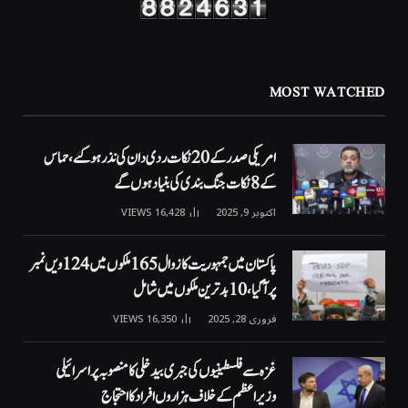
MOST WATCHED
امریکی صدر کے 20 نکات ردی دان کی نذر ہوگئے، حماس
کے 8 نکات جنگ بندی کی بنیاد ہوں گے
اکتوبر 9, 2025
16,428
VIEWS
پاکستان میں جمہوریت کا زوال 165 ملکوں میں 124ویں نمبر
پر آگیا، 10 بدترین ملکوں میں شامل
فروری 28, 2025
16,350
VIEWS
غزہ سے فلسطینیوں کی جبری بیدخلی کا منصوبہ پر اسرائیلی
وزیراعظم کے خلاف ہزاروں افراد کا احتجاج