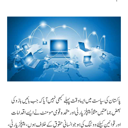
پاکستان کی سیاست میں ایسا وقت پہلے کبھی نہیں آیا کہ جب بائیں بازو کی
بعض جماعتیں مثلاً پیپلزپارٹی اور متحدہ قومی مومنٹ نے ایسے اقدامات
اور قوانین کیلئے ووٹنگ کی ہو جو انسانی حقوق کے خلاف ہوں، پیپلز پارٹی،