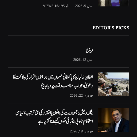
مئی 5, 2025
16,195
VIEWS
EDITOR'S PICKS
ویڈیو
مئی 12, 2026
افغان طالبان کا پاکستانی حملوں میں درجنوں افراد کی ہلاکت کا
دعویٰ، جواب مناسب وقت پر دیا جائیگا
فروری 22, 2026
بنگلہ دیش: جمہوریت کی واپسی یا اقتدار کی نئی ترتیب؟ سیاسی
استحکام جنوبی ایشیائی ملکوں کیلئے ناگزیر ہے
فروری 18, 2026