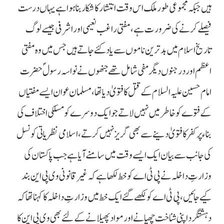
ہیں جبکہ مجموعی طور ملک اس وقت انتشار کا شکار بنا ہوا ہے یہاں درست
فیصلے کرنے کی ضرورت ہے، مفتی راغب نعیمی اور اشرفی جیسے لوگ
تاریخ اسلام میں بدترین ناموں سے یاد کئے جاتے ہیں جس میں وہ مفتی
اعظم اور درجنوں دیگر مفی شامل تھے جنھوں نے نواسہ رسولؐ حضرت
امام حسین علیہ السلام کے قتل کا فتویٰ دیا تھا، مسلمان عوان ایسے مفتیاں
کے فتوے کو خاطر میں نہیں لاتے جو ایک دوسرے کو مسلکی اختلاف کی
بناء پر کفر کا فتویٰ دینے سے بھی گریز نہیں کرتے، اسلامی نظریاتی کونسل
کی جانب سے بیان ایک ایسے وقت میں سامنے آیا ہے جب پاکستان کی
وزارتِ داخلہ نے پی ٹی اے کو خط لکھا ہے کہ غیرقانونی وی پی این بند
کیے جائیں، پی ٹی اے کو لکھے گئے ایک خط میں وزارتِ داخلہ کا کہنا تھا کہ
دہشتگرد اپنی شناخت چھپانے اور مواد پھیلانے کے لئے بھی وی پی این کا