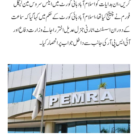
کریں، ان ہدایات کو اسلام آباد ہائی کورٹ میں ایکس سروس مین لیگل
فورم نے چیلنج کیا تھا، اسلام آباد ہائی کورٹ کے حکم میں کہا گیا کہ سماعت
کے دوران اسسٹنٹ اٹارنی جنرل عدیل اختر راجا نے وزارت دفاع اور
آئی ایس پی آر کی جانب سے داخل جواب پر انحصار کیا۔