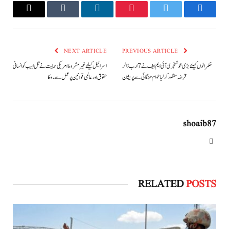
Email
Tumblr
LinkedIn
Pinterest
Twitter
Facebook
NEXT ARTICLE
PREVIOUS ARTICLE
حکمرانوں کیلئے بڑی خوشخبری آئی ایم ایف نے 7 ارب ڈالر
اسرائیل کیلئے غیرمشروط امریکی حمایت نےتل ابیب کو انسانی
قرضہ منظور کرلیا عوام مہنگائی سے پریشان
حقوق اور عالمی قوانین پر عمل سے روکا
shoaib87
Website
RELATED
POSTS