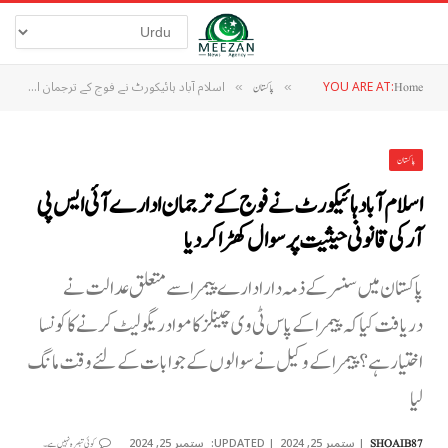
YOU ARE AT:
اسلام آباد ہائیکورٹ نے فوج کے ترجمان ادارے آئی ایس پی آر کی قانونی حیثیت پر سوال کھڑا کردیا
Home
»
پاکستان
»
پاکستان
اسلام آباد ہائیکورٹ نے فوج کے ترجمان ادارے آئی ایس پی
آر کی قانونی حیثیت پر سوال کھڑا کردیا
پاکستان میں سنسر کے ذمہ دار ادارے پیمرا سے متعلق عدالت نے
دریافت کیا کہ پیمرا کے پاس ٹی وی چینلز کا مواد ریگولیٹ کرنے کا کونسا
اختیار ہے؟ پیمرا کے وکیل نے سوالوں کے جوابات کے لئے وقت مانگ
لیا
ستمبر 25, 2024
UPDATED:
ستمبر 25, 2024
SHOAIB87
کوئی تبصرہ نہیں ہے۔