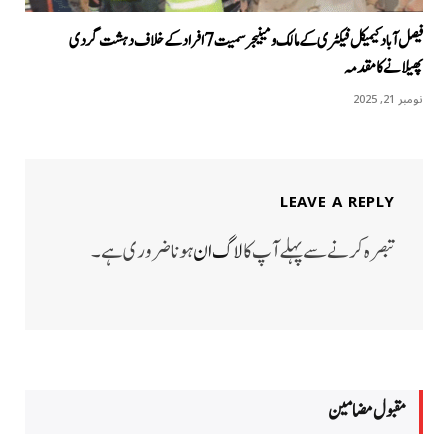
فیصل آباد کیمیکل فیکٹری کے مالک و مینیجر سمیت 7 افراد کےخلاف دہشت گردی
پھیلانےکا مقدمہ
نومبر 21, 2025
LEAVE A REPLY
تبصرہ کرنے سے پہلے آپ کا
لاگ ان
ہونا ضروری ہے۔
مقبول مضامين