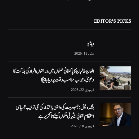
EDITOR'S PICKS
ویڈیو
مئی 12, 2026
افغان طالبان کا پاکستانی حملوں میں درجنوں افراد کی ہلاکت کا
دعویٰ، جواب مناسب وقت پر دیا جائیگا
فروری 22, 2026
بنگلہ دیش: جمہوریت کی واپسی یا اقتدار کی نئی ترتیب؟ سیاسی
استحکام جنوبی ایشیائی ملکوں کیلئے ناگزیر ہے
فروری 18, 2026