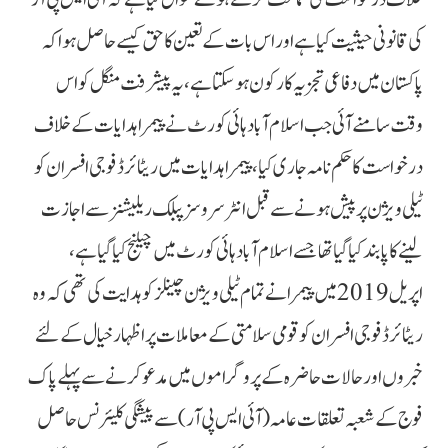
کی قانونی حیثیت کیا ہے اور اس بات کے تعین کا حق کیسے حاصل ہوا کہ
پاکستان میں دفاعی تجزیہ کار کون ہوسکتا ہے، یہ پیشرفت منگل کو اس
وقت سامنے آئی جب اسلام آباد ہائی کورٹ نے پیمرا ہدایات کے خلاف
درخواست کا حکم نامہ جاری کیا، پیمرا ہدایات میں ریٹائرڈ فوجی افسران کو
ٹیلی ویژن پر پیش ہونے سے قبل انٹر سروسز پبلک ریلیشنز سے اجازت
لینے کا پابند کیا گیا تھا جسے اسلام آباد ہائی کورٹ میں چیلنج کیا گیا ہے،
اپریل 2019 میں پیمرا نے تمام ٹیلی ویژن چینلز کو ہدایت کی تھی کہ وہ
ریٹائرڈ فوجی افسران کو قومی سلامتی کے معاملات پر اظہار خیال کے لئے
خبروں اور حالات حاضرہ کے پروگراموں میں مدعو کرنے سے پہلے پاک
فوج کے شعبہ تعلقات عامہ(آئی ایس پی آر) سے پیشگی کلیئرنس حاصل