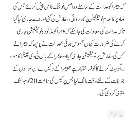
کہ پیمرا کو عدالت کے سامنے وہ اصل نوٹنگ فائل پیش کرئے جس کی
بنیاد پر کالعدم نوٹیفکیشن پر کارروائی، سفارش کی گئی اور اسے جاری کیا گیا
تاکہ عدالت کی معاونت کی جا سکے کہ پیمرا کو مذکورہ نوٹیفکیشن جاری
کرنے کی ضرورت کیوں محسوس ہوئی؟ عدالت نے پوچھا کہ پیمرا نے
کِس کی سفارش پر نوٹیفکیشن جاری کیا اور پیمرا کے پاس ٹی وی چینلز کا مواد
ریگولیٹ کرنے کا کونسا اختیار ہے؟ پیمرا کے وکیل نے ان سوالوں کے
جوابات کے لئے وقت مانگ لیا جس پر کیس کی سماعت 20 نومبر تک
ملتوی کر دی گئی۔
پیمرا کی افتاد