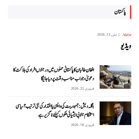
پاکستان
مئی 12, 2026
میزان نیوز
ویڈیو
افغان طالبان کا پاکستانی حملوں میں درجنوں افراد کی ہلاکت کا
دعویٰ، جواب مناسب وقت پر دیا جائیگا
فروری 22, 2026
بنگلہ دیش: جمہوریت کی واپسی یا اقتدار کی نئی ترتیب؟ سیاسی
استحکام جنوبی ایشیائی ملکوں کیلئے ناگزیر ہے
فروری 18, 2026