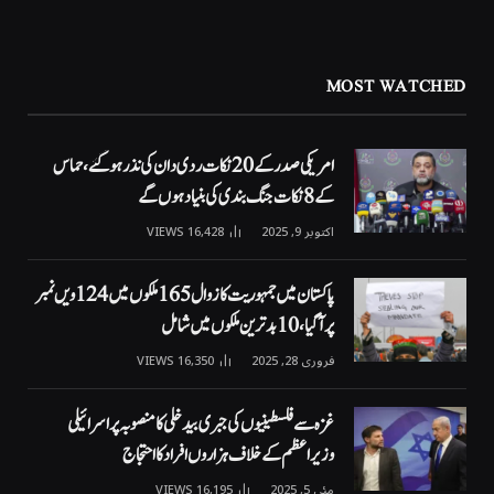
MOST WATCHED
امریکی صدر کے 20 نکات ردی دان کی نذر ہوگئے، حماس
کے 8 نکات جنگ بندی کی بنیاد ہوں گے
اکتوبر 9, 2025
16,428
VIEWS
پاکستان میں جمہوریت کا زوال 165 ملکوں میں 124ویں نمبر
پر آگیا، 10 بدترین ملکوں میں شامل
فروری 28, 2025
16,350
VIEWS
غزہ سے فلسطینیوں کی جبری بیدخلی کا منصوبہ پر اسرائیلی
وزیراعظم کے خلاف ہزاروں افراد کا احتجاج
مئی 5, 2025
16,195
VIEWS