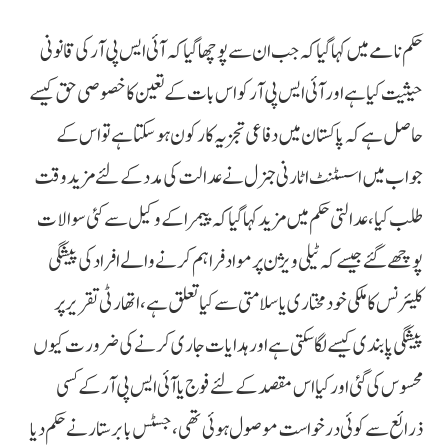
حکم نامے میں کہا گیا کہ جب ان سے پوچھا گیا کہ آئی ایس پی آر کی قانونی
حیثیت کیا ہے اور آئی ایس پی آر کو اس بات کے تعین کا خصوصی حق کیسے
حاصل ہے کہ پاکستان میں دفاعی تجزیہ کار کون ہوسکتا ہے تو اس کے
جواب میں اسسٹنٹ اٹارنی جنرل نے عدالت کی مدد کے لئے مزید وقت
طلب کیا، عدالتی حکم میں مزید کہا گیا کہ پیمرا کے وکیل سے کئی سوالات
پوچھے گئے جیسے کہ ٹیلی ویژن پر مواد فراہم کرنے والے افراد کی پیشگی
کلیئرنس کا ملکی خودمختاری یا سلامتی سے کیا تعلق ہے، اتھارٹی تقریر پر
پیشگی پابندی کیسے لگا سکتی ہے اور ہدایات جاری کرنے کی ضرورت کیوں
محسوس کی گئی اور کیا اس مقصد کے لئے فوج یا آئی ایس پی آر کے کسی
ذرائع سے کوئی درخواست موصول ہوئی تھی، جسٹس بابر ستار نے حکم دیا