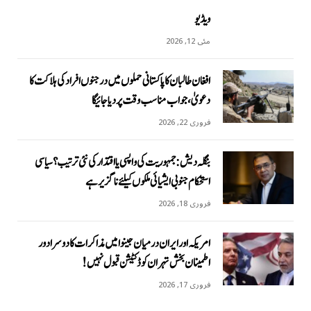
ویڈیو
مئی 12, 2026
افغان طالبان کا پاکستانی حملوں میں درجنوں افراد کی ہلاکت کا
دعویٰ، جواب مناسب وقت پر دیا جائیگا
فروری 22, 2026
بنگلہ دیش: جمہوریت کی واپسی یا اقتدار کی نئی ترتیب؟ سیاسی
استحکام جنوبی ایشیائی ملکوں کیلئے ناگزیر ہے
فروری 18, 2026
امریکہ اور ایران درمیان جینوا میں مذاکرات کا دوسرا دور
اطمینان بخش تہران کو ڈکٹیشن قبول نہیں!
فروری 17, 2026