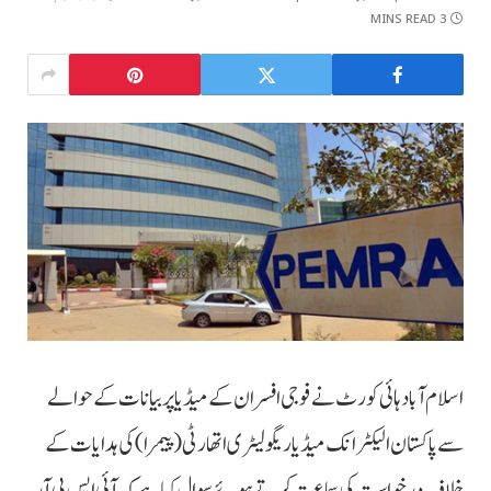
3 MINS READ
اسلام آباد ہائی کورٹ نے فوجی افسران کے میڈیا پر بیانات کے حوالے
سے پاکستان الیکٹرانک میڈیا ریگولیٹری اتھارٹی(پیمرا) کی ہدایات کے
خلاف درخواست کی سماعت کرتے ہوئے سوال کیا ہے کہ آئی ایس پی آر