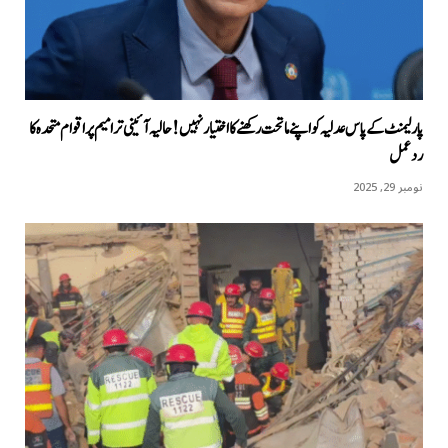
پارلیمنٹ کے پاس عدلیہ کو اپنے ماتحت رکھنے کا اختیار نہیں! حالیہ آئینی ترامیم پر اقوام متحدہ کا
ردعمل
نومبر 29, 2025