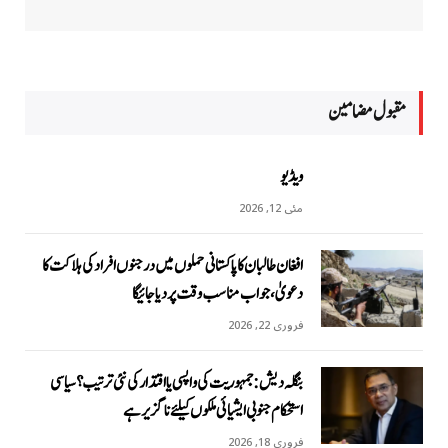
مقبول مضامين
ویڈیو
مئی 12, 2026
افغان طالبان کا پاکستانی حملوں میں درجنوں افراد کی ہلاکت کا
دعویٰ، جواب مناسب وقت پر دیا جائیگا
فروری 22, 2026
بنگلہ دیش: جمہوریت کی واپسی یا اقتدار کی نئی ترتیب؟ سیاسی
استحکام جنوبی ایشیائی ملکوں کیلئے ناگزیر ہے
فروری 18, 2026