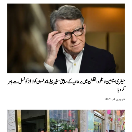
جیفری ایپسین فائلز واشنگٹن میں برطانیہ کے سابق سفیر پیٹر ماندلسون کو لاڈز کونسل سے باہر
کردیا
فروری 4, 2026