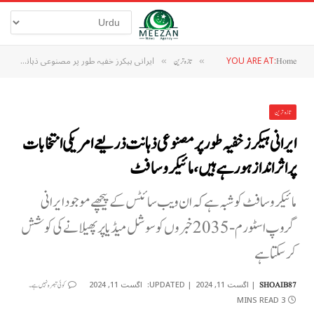
YOU ARE AT:
ایرانی ہیکرز خفیہ طور پر مصنوعی ذہانت ذریعے امریکی انتخابات پر اثر انداز ہورہے ہیں، مائیکروسافٹ
Home
»
تازہ ترین
»
تازہ ترین
ایرانی ہیکرز خفیہ طور پر مصنوعی ذہانت ذریعے امریکی انتخابات
پر اثر انداز ہورہے ہیں، مائیکروسافٹ
مائیکرو سافٹ کو شبہ ہے کہ ان ویب سائٹس کے پیچھے موجود ایرانی
گروپ اسٹورم-2035 خبروں کو سوشل میڈیا پر پھیلانے کی کوشش
کر سکتا ہے
اگست 11, 2024
UPDATED:
اگست 11, 2024
SHOAIB87
کوئی تبصرہ نہیں ہے۔
3 MINS READ