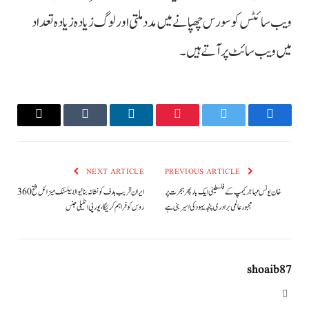
ویب سائٹس کو سورس چھپانے میں مدد ملتی اور لوگ زیادہ زیادہ تعداد
میں ویب سائٹ پر آتے ہیں۔
Email
Tumblr
LinkedIn
Pinterest
Twitter
Facebook
NEXT ARTICLE
PREVIOUS ARTICLE
خان یونس مہاجر کیمپ کے فلسطینی ایک بار پھر ہجرت پر
ایران قریب ہدف کو نشانہ بنانیوالا بیلسٹک میزائل فتح 360
مجبور عالمی برادری پنجہ یہود کی اسیر بنی ہے
روس کو فراہم کرئیگا،یورپی انٹیلی جنس
shoaib87
Website