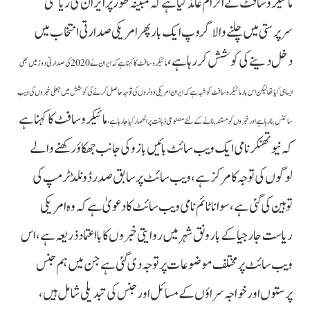
مائیکروسافٹ نے الزام عائد کیا ہے کہ مبینہ طور پر ایران کی ریاستی
سرپرستی میں چلنے والا گروپ ایک بار پھر امریکی صدارتی انتخاب میں
دخل دینے کی کوشش کر رہا ہے،
مائیکروسافٹ کا کہنا ہے کہ ایران نے 2020 کی صدارتی دوڑ میں بھی
ایسا ہی کیا تھا لیکن اس بار مائیکرو سافٹ کو شبہ ہے کہ ایران امریکی ووٹروں کی توجہ حاصل کرنے کی کوشش میں جعلی خبروں کی ویب
مائیکرو سافٹ کا کہنا ہے
سائٹس بنا رہا ہے اور خبروں کو مستند بنانے کے لئے مصنوعی ذہانت پر انحصار کیا جا رہا ہے،
کہ نیو تھنکر نامی ایک ویب سائٹ بائیں بازو کی جانب جھکاؤ رکھنے والے
لوگوں کی توجہ کا مرکز ہے، ویب سائٹ پر سابق صدر ڈونلڈ ٹرمپ کی
توہین کی گئی ہے، سوانا ٹائم نامی ویب سائٹ کا دعویٰ ہے کہ وہ امریکی
ریاست جارجیا کے بارونق شہر میں روایتی خبروں کا بااعتماد ذریعہ ہے، اس
ویب سائٹ پر مختلف موضوعات پر توجہ دی گئی ہے جن میں ہم جنس
پرستوں اور خواجہ سراؤں کے مسائل اور جنس کی تبدیلی شامل ہیں،