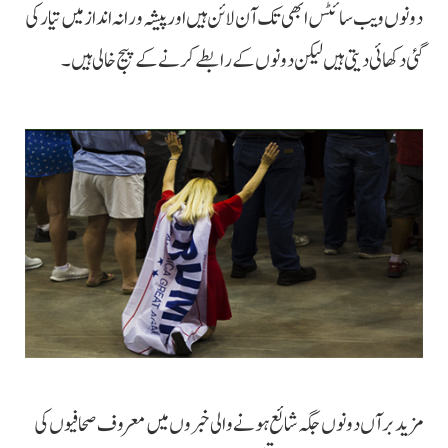
دونوں ویب سائٹس ابھی تک آن لائن ہیں اور پیشہ ورانہ انداز میں تیار کی
گئی دکھائی دیتی ہیں لیکن دونوں کے رابطے کرنے کے پیج خالی ہیں۔
مزید برآں دونوں جگہ شائع ہونے والی خبروں میں معروف صحافیوں کی