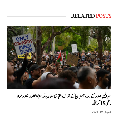
RELATED
POSTS
اسرائیلی صدر کے دورہ آسٹریلیا کےخلاف احتجاجی مظاہرہ فورسز کا تشدد متعدد افراد
زخمی 19 گرفتار
فروری 10, 2026