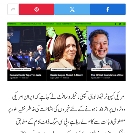
امریکی کمپیوٹر ٹیکنالوجی کمپنی مائیکروسافٹ نے کہا ہے کہ ایران امریکی
ووٹروں پر اثر انداز ہونے کے لئے خبروں کی اشاعت کی خاطر خفیہ طور پر
مصنوعی ذہانت سے کام لے رہا ہے، پی سی میگ ڈاٹ کام کے مطابق