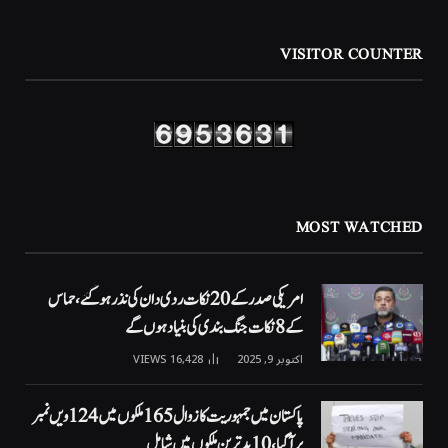
VISITOR COUNTER
MOST WATCHED
امریکی صدر کے 20 نکات ردی دان کی نذر ہوگئے، حماس
کے 8 نکات جنگ بندی کی بنیاد ہوں گے
اکتوبر 9, 2025
16,428
VIEWS
پاکستان میں جمہوریت کا زوال 165 ملکوں میں 124ویں نمبر
پر آگیا، 10 بدترین ملکوں میں شامل