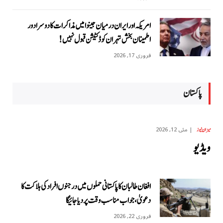
امریکہ اور ایران درمیان جینوا میں مذاکرات کا دوسرا دور
اطمینان بخش تہران کو ڈکٹیشن قبول نہیں!
فروری 17, 2026
پاکستان
مئی 12, 2026
میزان نیوز
ویڈیو
افغان طالبان کا پاکستانی حملوں میں درجنوں افراد کی ہلاکت کا
دعویٰ، جواب مناسب وقت پر دیا جائیگا
فروری 22, 2026