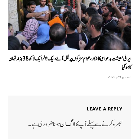
ایرانی معیشت بدحواسی کا شکار، عوام سڑکوں پر نکل آئے، ایک ڈالر ایک لاکھ 38 ہزار تومان
کا ہوگیا
دسمبر 29, 2025
LEAVE A REPLY
تبصرہ کرنے سے پہلے آپ کا
لاگ ان
ہونا ضروری ہے۔