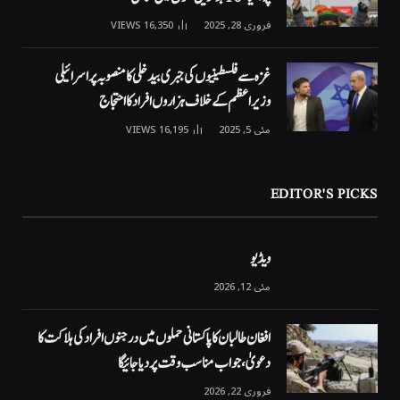
فروری 28, 2025
16,350
VIEWS
غزہ سے فلسطینیوں کی جبری بیدخلی کا منصوبہ پر اسرائیلی
وزیراعظم کے خلاف ہزاروں افراد کا احتجاج
مئی 5, 2025
16,195
VIEWS
EDITOR'S PICKS
ویڈیو
مئی 12, 2026
افغان طالبان کا پاکستانی حملوں میں درجنوں افراد کی ہلاکت کا
دعویٰ، جواب مناسب وقت پر دیا جائیگا
فروری 22, 2026