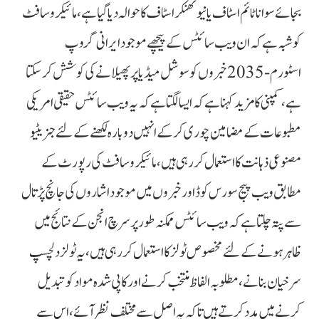
بجائے سوانا ٹائم اسٹاف یا نیوتھنکر اسٹاف کا حوالہ دیا گیا ہے، مائیکرو سافٹ
کو شبہ ہے کہ ان ویب سائٹس کے پیچھے موجود ایرانی گروپ
اسٹورم-2035 خبروں کو سوشل میڈیا پر پھیلانے کی کوشش کر سکتا
ہے، کمپنی کا مزید کہنا ہے کہ ایسا لگتا ہے کہ یہ ویب سائٹس حقیقی امریکی
مطبوعات کے مضامین چوری کر کے انہیں دوبارہ لکھنے کے لئے جنریٹیو
مصنوعی ذہانت کا استعمال کر رہی ہیں، مائیکروسافٹ کی رپورٹ کے
مطابق ویب پیج سورس کوڈ اور خبروں میں موجود اشاروں کی جانچ پڑتال
سے پتہ چلتا ہے کہ ویب سائٹس ممکنہ طور پر سرچ انجن کے نتائج میں
ظاہر ہونے کے لئے مخصوص ٹولز کا استعمال کررہی ہیں، یہ ٹولز دلچسپ
سرخیان بنانے، مطلوبہ الفاظ منتخب کرنے اور کاپی شدہ مواد کو تبدیل
کرنے میں مدد کرتے ہیں تاکہ یہ اصل سے مختلف نظر آئے، اس سے