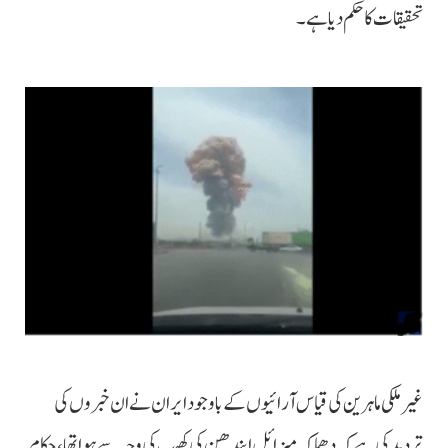
تحقیقات کا حکم دیا ہے۔
غیرملکی ماہرین کی قیاس آرائیوں کے باوجود ایران نے ان خبروں کی
تردید کی ہے کہ دھماکہ میزائل ایندھن کی کھیپ کی وجہ سے ہوا تھا، حکام