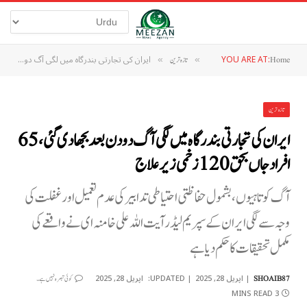
YOU ARE AT:
ایران کی تجارتی بندرگاہ میں لگی آگ دو دن بعد بجھا دی گئی، 65 افراد جاں بحق 120 زخمی زیر علاج
Home
»
تازہ ترین
»
تازہ ترین
ایران کی تجارتی بندرگاہ میں لگی آگ دو دن بعد بجھا دی گئی، 65
افراد جاں بحق 120 زخمی زیر علاج
آگ کوتاہیوں، بشمول حفاظتی احتیاطی تدابیر کی عدم تعمیل اور غفلت کی
وجہ سے لگی ایران کے سپریم لیڈر آیت اللہ علی خامنہ ای نے واقعے کی
مکمل تحقیقات کا حکم دیا ہے
اپریل 28, 2025
UPDATED:
اپریل 28, 2025
SHOAIB87
کوئی تبصرہ نہیں ہے۔
3 MINS READ