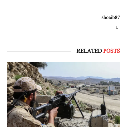
shoaib87
Website
RELATED
POSTS