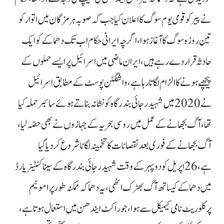
نے پیر کو قومی یوم سوگ کا اعلان کیا جب کہ صوبہ ہرمزگان میں اتوار کو
تین روزہ سوگ کا آغاز ہوا، اگرچہ ایرانی حکام اب تک دھماکے کو ایک
حادثہ قرار دے رہے ہیں،ایران ماضی میں اسرائیل پر ایسے حملوں کے
پیچھے ہونے کا الزام لگاتا رہا ہے، واشنگٹن پوسٹ کے مطابق اسرائیل
نے 2020 میں شہیدرجائی بندرگاہ کو نشانہ بناتے ہوئے سائبر حملہ کیا
تھا، آگ بجھانے کے عمل میں روسی بحریہ کے جہازوں نے بھی حصّہ لیا،
آگ بجھانے کے فوری بعد نقصانات کا تخمینہ لگانا شروع کردیا گیا
ہے، 26 اپریل کو دوپہر کے وقت شہید رجائی بندرگاہ کے سینا کنٹینر یارڈ
میں دھماکے کیساتھ آگ بھڑک اٹھی ، یہ دھماکہ ممکنہ طور پر امونیم
پرکلوریٹ نامی کیمیکل سے ہوا، جو راکٹ ایندھن میں استعمال ہوتا ہے،