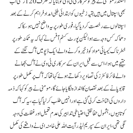
اسکندر مومنی نے پیر کو سرکاری ٹی وی کو بتایا کہ صرف 120 زخمی اب
بھی اسپتال میں ہیں بقیہ زخمیوں کو ابتدائی طبی امداد فراہم کرنے کے بعد
اسپتالوں سے رخصت کردیا گیا،فوری طور پر یہ واضح نہیں ہوسکا کہ
دھماکہ کس وجہ سے ہوا لیکن پورٹ کسٹم آفس نے کہا کہ یہ ممکنہ طور پر
خطرناک کیمیائی مواد کو ذخیرہ کرنے والے ایک ڈپو میں آگ لگنے کے
نتیجے میں ہوا، اس سے قبل ایران کے سرکاری ٹی وی نے آگ بجھانے
والے فائر فائٹرز کی تصاویر دکھاتے ہوئے کہا تھا کہ آگ پر مکمل طور پر
قابو پانے کے بعد نقصان کا اندازہ لگایا جائے گا، مومنی نے پیر کو کہا کہ ذمہ
داروں کی شناخت کر لی گئی ہے اور انہیں طلب کر لیا گیا ہے، یہ کہ آگ
کوتاہیوں، بشمول حفاظتی احتیاطی تدابیر کی عدم تعمیل اور غفلت کی وجہ
لگی تھی، ایران کے سپریم لیڈر آیت اللہ علی خامنہ ای نے واقعے کی مکمل