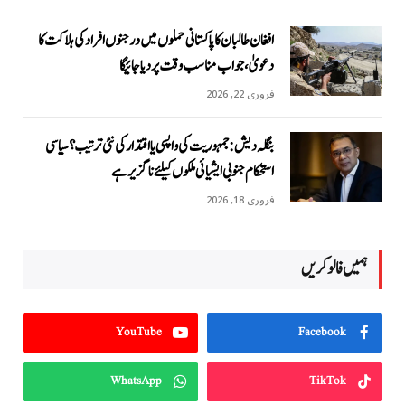
افغان طالبان کا پاکستانی حملوں میں درجنوں افراد کی ہلاکت کا
دعویٰ، جواب مناسب وقت پر دیا جائیگا
فروری 22, 2026
بنگلہ دیش: جمہوریت کی واپسی یا اقتدار کی نئی ترتیب؟ سیاسی
استحکام جنوبی ایشیائی ملکوں کیلئے ناگزیر ہے
فروری 18, 2026
ہمیں فالو کریں
YouTube
Facebook
WhatsApp
TikTok