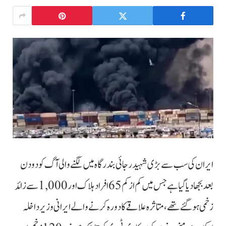
ایران کی سب سے بڑی شہید رجائی بندرگاہ میں لگنے والی آگ کو دو دن
بعد بجھا دیا گیا ہے جس میں کم از کم 65 افراد ہلاک اور 1,000 سے زائد
زخمی ہو گئے تھے، متاثرہ علاقے کا دورہ کرنے والے ایرانی وزیر داخلہ