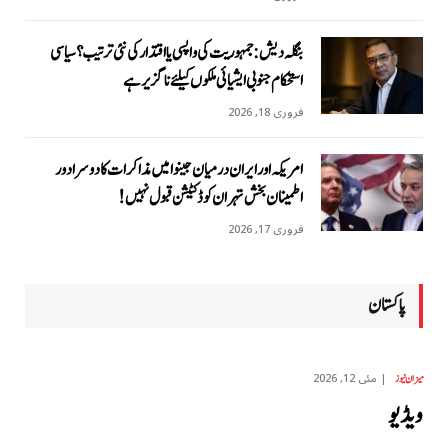
بنگلہ دیش: جمہوریت کی واپسی یا اقتدار کی نئی ترتیب؟ سیاسی
استحکام جنوبی ایشیائی ملکوں کیلئے ناگزیر ہے
فروری 18, 2026
امریکہ اور ایران درمیان جینوا میں مذاکرات کا دوسرا دور
اطمینان بخش تہران کو ڈکٹیشن قبول نہیں!
فروری 17, 2026
پاکستان
مئی 12, 2026
میزان نیوز
ویڈیو