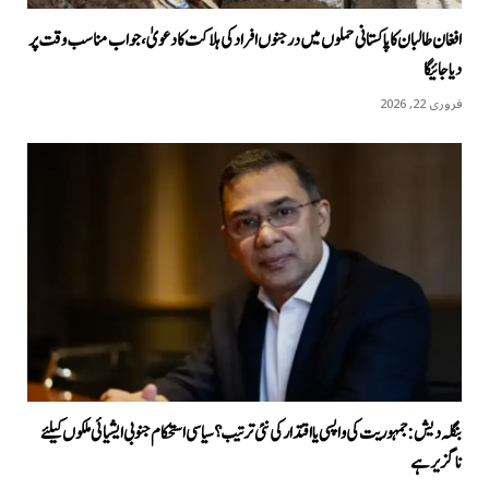
افغان طالبان کا پاکستانی حملوں میں درجنوں افراد کی ہلاکت کا دعویٰ، جواب مناسب وقت پر
دیا جائیگا
فروری 22, 2026
بنگلہ دیش: جمہوریت کی واپسی یا اقتدار کی نئی ترتیب؟ سیاسی استحکام جنوبی ایشیائی ملکوں کیلئے
ناگزیر ہے