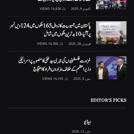
اکتوبر 9, 2025
16,428
VIEWS
پاکستان میں جمہوریت کا زوال 165 ملکوں میں 124ویں نمبر
پر آگیا، 10 بدترین ملکوں میں شامل
فروری 28, 2025
16,350
VIEWS
غزہ سے فلسطینیوں کی جبری بیدخلی کا منصوبہ پر اسرائیلی
وزیراعظم کے خلاف ہزاروں افراد کا احتجاج
مئی 5, 2025
16,195
VIEWS
EDITOR'S PICKS
ویڈیو
مئی 12, 2026