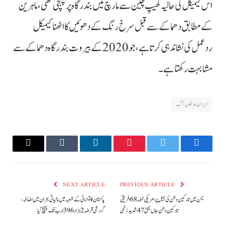
اس کیمیکل کی حالیہ کھیپ چین سے مارچ میں بندرگاہ پر پہنچی تھی، ماہرین
کے مطابق دھماکے سے قبل سرخ رنگ کے دھوئیں کا اٹھنا کیمیکل
ردعمل کی نشاندہی کرتا ہے، جو 2020 کے بیروت بندرگاہ دھماکے سے
مشابہت رکھتا ہے۔
ایران بندگاہ پر آگ
Email
Tumblr
LinkedIn
Pinterest
Twitter
Facebook
NEXT ARTICLE
PREVIOUS ARTICLE
یمن میں تارکین وطن کی جیل پر امریکی حملہ 68 افریقی
پاکستان کا توانائی کے شعبہ میں مالیاتی بحران میں اضافہ،
تارکین وطن جاں بحق 47 شدید زخمی
گردشی قرضہ 2 ہزار 396 ارب تک پہنچ گیا