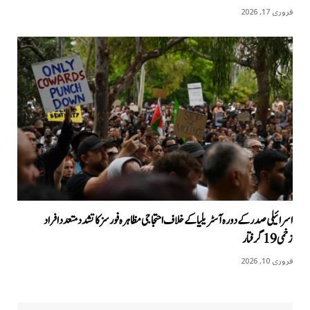
فروری 17, 2026
اسرائیلی صدر کے دورہ آسٹریلیا کےخلاف احتجاجی مظاہرہ فورسز کا تشدد متعدد افراد
زخمی 19 گرفتار
فروری 10, 2026