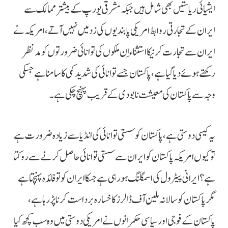
ایشیائی ریاستیں بھی شامل ہیں جبکہ مشرقی یورپ کے بیشتر ممالک سے
ایران کے تجارتی روابط امریکی پابندیوں کی زد میں نہیں آتے،امریکہ نے
ایران سے تجارت کرنیکا استثناء اِن ملکوں کی توانائی ضرورتوں کو مد نظر
رکھتے ہوئے دیا گیاہے، پاکستان جسے توانائی کی شدید کمی کا سامنا ہے جسکی
وجہ سے پاکستان کی معیشت نابودی کے قریب پہنچ چکی ہے ۔
یہ کیسی دوستی ہے، پاکستان کو سستی توانائی کی انڈیا سے زیادہ ضرورت ہے
تو کیوں امریکہ پاکستان کو ایران سے سستی توانائی حاصل کرنے سے روکتا
ہے؟ ایرانی پیٹرول کی اسمگلنگ ہورہی ہے جسکا ایران کو تو فائدہ پہنچتا ہے
مگر پاکستان کو سالانہ ملین آف ڈالرز کا خسارہ برداست کرنا پڑ رہا ہے،
پاکستان کے فوجی اور سیاسی حکمرانوں نے امریکی دوستی میں وہ سب کچھ کیا