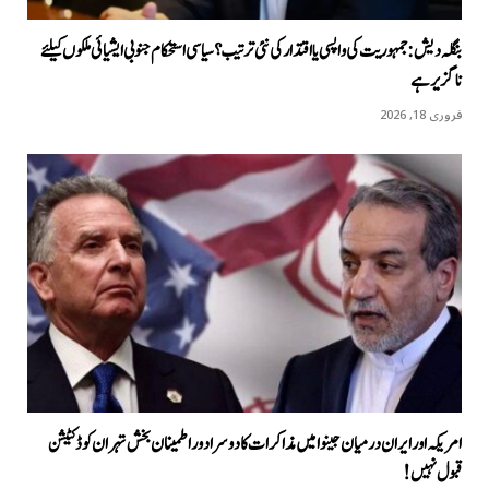
بنگلہ دیش: جمہوریت کی واپسی یا اقتدار کی نئی ترتیب؟ سیاسی استحکام جنوبی ایشیائی ملکوں کیلئے
ناگزیر ہے
فروری 18, 2026
امریکہ اور ایران درمیان جینوا میں مذاکرات کا دوسرا دور اطمینان بخش تہران کو ڈکٹیشن
قبول نہیں!