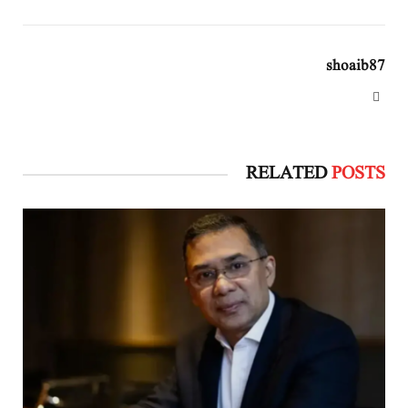
shoaib87
Website
RELATED
POSTS