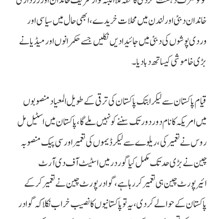
کو تو صرف دہشت گردی کا تحفہ ملا البتہ نوازشریف خاندان اور زرداری
خاندان دبئی اور لندن میں محلات خریدے، ابھی حال میں سیاسی اور
وردی پوشوں کی دبئی میں جائیدادیں نکلیں جسے حکمرانوں اور میڈیا نے
بڑی خاموشی کیساتھ دبا دیا۔
قیام پاکستان سے لیکر ابتک پاکستان کی ترقی کے طویل المعیاد منصوبوں
میں امریکہ کا نام دور دور تک سننے کو نہیں ملے گا،پاکستان میں اسٹیل مل
روس نے تعمیر کی، ریلوے سے لیکر ڈیموں کی تعمیر اور سی پیک منصوبہ
چین نے بڑی حد تک مکمل کیا گوردر میں اسٹیٹ آف دی آرٹ
ائیرپورٹ چین ہی تعمیر کررہا ہے، گوادر پورٹ چین نے تعمیر کرکے
پاکستان کے حوالے کردی ، یہ تو پاکستانیوں کا نصیب خراب نکلا کہ گوادر