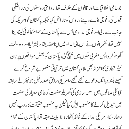
جو عالمی اخلاقیات اور قانون کے خلاف تھا،روایتی دوستوں کی ناراضگی
قبول کی، فوجی اڈے دیئے، روس کو ناراض کیا جبکہ پاکستان کو امریکہ کی
جانب سے مالی اور فوجی امداد ملی اُس سے پاکستان کے عوام کا کوئی لینا دینا
نہیں تھا، حکمرانوں نے اس مالی امداد میں اپنا حصّہ بقدر جُثہ لیا اور وہ دولت
گھوم کر واپس مغربی ملکوں میں پہنچ گئی، پاکستان کو بعض مواقعوں پر نان
نیٹو اتحادی کا اعزاز بھی ملا، پاکستان میں ترقیاتی منصوبے شروع کرنے
کیلئے بلند و بانگ دعوے کئے گئے، امریکی سابق صدر بُش جونیئر نے سابقہ
قبائلی علاقوں میں اسلحہ سازی کی گھریلو صنعت کو عالمی معیار کی صنعت
میں تبدیل کرنے کامنصوبہ پیش کیا لیکن یہ منصوبہ حقیقت کا روپ نہیں
دھار سکا، امریکی امداد کے فوائد اُٹھانا والا ایلیٹ طبقہ تھا، پاکستان کے عوام