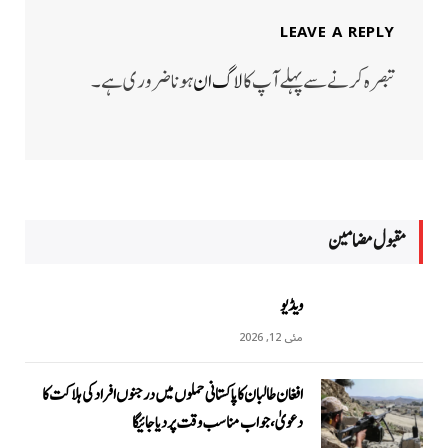
LEAVE A REPLY
تبصرہ کرنے سے پہلے آپ کا
لاگ ان
ہونا ضروری ہے۔
مقبول مضامين
ویڈیو
مئی 12, 2026
افغان طالبان کا پاکستانی حملوں میں درجنوں افراد کی ہلاکت کا
دعویٰ، جواب مناسب وقت پر دیا جائیگا