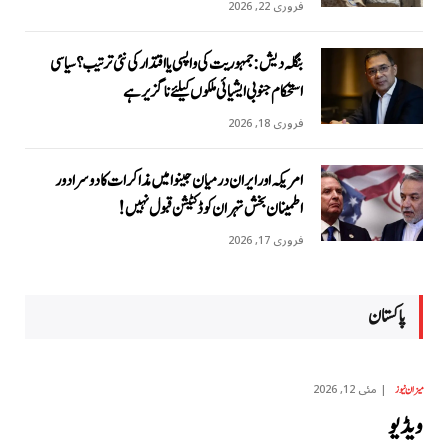
فروری 22, 2026
بنگلہ دیش: جمہوریت کی واپسی یا اقتدار کی نئی ترتیب؟ سیاسی
استحکام جنوبی ایشیائی ملکوں کیلئے ناگزیر ہے
فروری 18, 2026
امریکہ اور ایران درمیان جینوا میں مذاکرات کا دوسرا دور
اطمینان بخش تہران کو ڈکٹیشن قبول نہیں!
فروری 17, 2026
پاکستان
مئی 12, 2026
میزان نیوز
ویڈیو