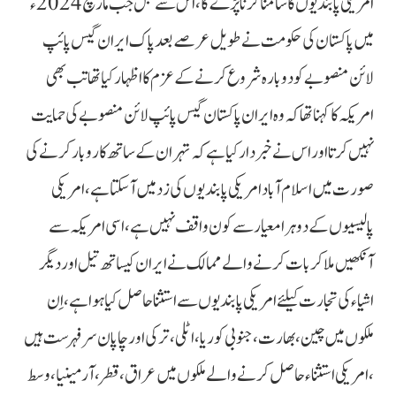
امریکی پابندیوں کا سامنا کرنا پڑے گا، اس سے قبل جب مارچ 2024ء
میں پاکستان کی حکومت نے طویل عرصے بعد پاک ایران گیس پائپ
لائن منصوبے کو دوبارہ شروع کرنے کے عزم کا اظہار کیا تھا تب بھی
امریکہ کا کہنا تھا کہ وہ ایران پاکستان گیس پائپ لائن منصوبے کی حمایت
نہیں کرتا اور اس نے خبر دار کیا ہے کہ تہران کے ساتھ کاروبار کرنے کی
صورت میں اسلام آباد امریکی پابندیوں کی زد میں آ سکتا ہے،امریکی
پالیسیوں کے دوہرا معیار سے کون واقف نہیں ہے، اسی امریکہ سے
آنکھیں ملاکر بات کرنے والے ممالک نے ایران کیساتھ تیل اور دیگر
اشیاء کی تجارت کیلئے امریکی پابندیوں سے استثنا حاصل کیا ہوا ہے، اِن
ملکوں میں چین، بھارت، جنوبی کوریا، اٹلی ، ترکی اور چاپان سرفہرست ہیں
، امریکی استثناء حاصل کرنے والے ملکوں میں عراق ، قطر، آرمینیا، وسط