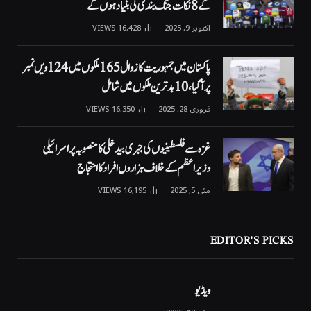
کے 8 نکات جنگ بندی کی بنیاد ہوں گے
اکتوبر 9, 2025
16,428
VIEWS
پاکستان میں جمہوریت کا زوال 165 ملکوں میں 124ویں نمبر
پر آگیا، 10 بدترین ملکوں میں شامل
فروری 28, 2025
16,350
VIEWS
غزہ سے فلسطینیوں کی جبری بیدخلی کا منصوبہ پر اسرائیلی
وزیراعظم کے خلاف ہزاروں افراد کا احتجاج
مئی 5, 2025
16,195
VIEWS
EDITOR'S PICKS
ویڈیو