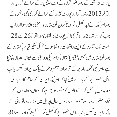
پورٹ کی تعمیر کے بعد حکمرانوں نے اسےسنگاپور کے حوالے کردیا اور
بالآخر 2013ء میں گوادر پورٹ چین کے حوالے کردی گئی، جس کے
بعد امریکہ نے اپنا کھیل شروع کردیا بلوچستان بدامنی کا شکار ہوا اور اب
جب گوادر میں بین الاقوامی ائیرپورٹ کا افتتاع ہونا تھا تو 26 سے 28
اگست تک تشدد کے ایسے واقعات رونما ہوئے جسکی نظیر قیام پاکستان کے
بعد بلوچستان میں نہیں ملتی، پاکستان کو امریکی دوستی سے ہمیشہ نقصان پہنچا
ہے، امریکی محکمہ خارجہ کے ترجمان میتھیو ملر نے پاک ایران گیس پائپ
لائن منصوبے کے بارے میں کہا کہ امریکہ ایران کے ساتھ کاروباری
معاہدوں پر عمل کرنے والوں کو مشورہ دیتا ہے کہ وہ ان معاہدوں کے
ممکنہ مضمرات سے آگاہ رہے، رواں سال اپریل میں وزارت توانائی نے
پاک ایران گیس پائپ لائن منصوبے کو مکمل کرنے کیلئے گوادر سے 80