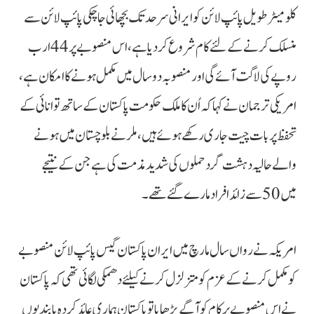
کلومیٹر طویل پائپ لائن کو ایرانی سرحدتک بچھائی جا چکی پائپ لائن سے
منسلک کرنے کے لئے کام شروع کردیا ہے، اس منصوبے پر 44 ارب
روپے کی لاگت آئے گی اور منصوبہ دو سال میں مکمل ہونے کا امکان ہے،
امریکی ترجمان نے کہا کہ اُن کا ملک حکومت پاکستان کے ساتھ توانائی کے
تحفظ پر بات چیت جاری رکھے ہوئے ہیں، ملر نے بلوچستان میں ہونے
والے حالیہ دہشت گرد حملوں کی شدید مذمت کی ہے جن کے نتیجے
میں 50 سے زائد افراد مارے گئے تھے۔
امریکہ نے رواں سال مارچ میں ایران پاکستان گیس پائپ لائن منصوبے
کو مکمل کرنے کے عزم کو متزلزل کرنے کیلئے دھمکی لگائی تھی کہ پاکستان
نے اس منصوبے پر کام کو آگے بڑھایا تو پاکستان ہماری عائد کردہ پابندیوں