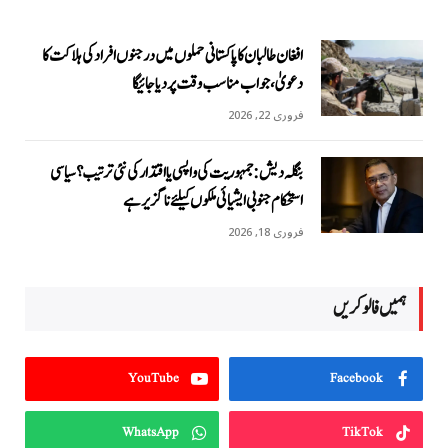
افغان طالبان کا پاکستانی حملوں میں درجنوں افراد کی ہلاکت کا
دعویٰ، جواب مناسب وقت پر دیا جائیگا
فروری 22, 2026
بنگلہ دیش: جمہوریت کی واپسی یا اقتدار کی نئی ترتیب؟ سیاسی
استحکام جنوبی ایشیائی ملکوں کیلئے ناگزیر ہے
فروری 18, 2026
ہمیں فالو کریں
YouTube
Facebook
WhatsApp
TikTok