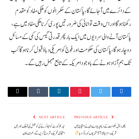
کے دائرے میں آ جائے گا، پاکستان کے حکمرانوں کو ملکی مفاد کو مقدم
رکھنا ہوگا اور اس وقت توانائی کی ضرورتیں پوری کرنا ملکی مفاد میں ہے،
پاکستان آنے والی سردیوں میں ایک بار پھر قدرتی گیس کی کمی کے مسائل
دوچار ہوگا، پاکستان کی حکومت اور فوج کو امریکی دباؤ قبول کرنا ہوگا کب
تک ہم آزاد ہونے کے باوجود امریکہ کے تابع مہمل رہیں گے۔
Email
Tumblr
LinkedIn
Pinterest
Twitter
Facebook
NEXT ARTICLE
PREVIOUS ARTICLE
بنگلہ دیش حکومت کے دباؤ پر یو اے ای نے احتجاج میں
سپریم کورٹ کو تباہ کرنے کی کوشش کی تو ملک بھر میں
شریک سزا یافتہ 57 شہریوں کو رہا کر دیا
احتجاجی تحریک شروع کریں گے، عمران خان