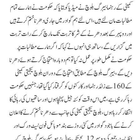
کمیٹی کے رہنما بیبرگ بلوچ نے میڈیا کو بتایا کہ حکومت نے ہمارے تمام
مطالبات مان لئے ہیں، اس لئے ہم گوادر میں جاری دھرنا ختم کرتے ہیں
اور دوپہر کے بعد دھرنے کے شرکا تربت تک مارچ کرکے رات تربت
میں گزاریں گے، ساتھ ہی انہوں نے کہا کہ اگر ہمارے مطالبات پر
حکومت نے مکمل طور پر عمل نہ کیا تو ہم دوبارہ احتجاج کرتے ہوئے دھرنا
دیں گے، بیبرگ بلوچ کے مطابق احتجاج کے دوران بلوچ یکجہتی کمیٹی
کے 160 سے زائد رہنما اور کارکنوں کو گرفتار کیا گیا تھا، جنہیں حکومت
رہا کر رہی ہے، میں اس وقت کوئٹہ جیل پہنچا ہوں اور ساتھیوں کی رہائی کا
انتظار کررہا ہوں، بلوچ یکجہتی کمیٹی کی جانب سے دھرنا ختم کرنے کا اعلان
کرنے کے باجود گوادر میں کئی روز سے بند موبائل فون نیٹ ورک اور
انٹرنیٹ جمعے کی دوپہر 12 بجے تک بحال نہ ہوسکے، بیبرگ بلوچ کے