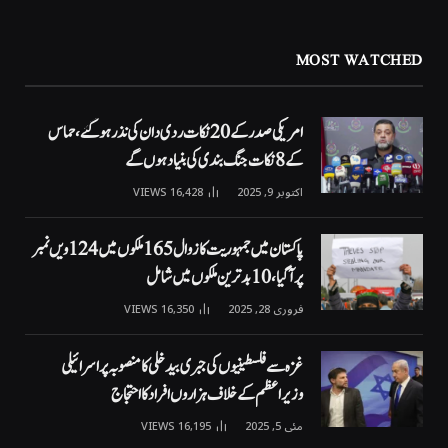
MOST WATCHED
امریکی صدر کے 20 نکات ردی دان کی نذر ہوگئے، حماس
کے 8 نکات جنگ بندی کی بنیاد ہوں گے
اکتوبر 9, 2025
16,428
VIEWS
پاکستان میں جمہوریت کا زوال 165 ملکوں میں 124ویں نمبر
پر آگیا، 10 بدترین ملکوں میں شامل
فروری 28, 2025
16,350
VIEWS
غزہ سے فلسطینیوں کی جبری بیدخلی کا منصوبہ پر اسرائیلی
وزیراعظم کے خلاف ہزاروں افراد کا احتجاج
مئی 5, 2025
16,195
VIEWS