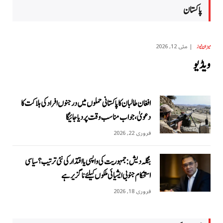
پاکستان
مئی 12, 2026
میزان نیوز
ویڈیو
افغان طالبان کا پاکستانی حملوں میں درجنوں افراد کی ہلاکت کا
دعویٰ، جواب مناسب وقت پر دیا جائیگا
فروری 22, 2026
بنگلہ دیش: جمہوریت کی واپسی یا اقتدار کی نئی ترتیب؟ سیاسی
استحکام جنوبی ایشیائی ملکوں کیلئے ناگزیر ہے
فروری 18, 2026