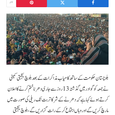
بلوچستان حکومت کے ساتھ کامیاب مذاکرات کے بعد بلوچ یکجہتی کمیٹی
نے جمعہ کو گوادر میں گذشتہ 13 روز سے جاری دھرنا ختم کرنے کا اعلان
کرتے ہوئے کہا ہے کہ دھرنے کے شرکا تربت تک ریلی کی صورت میں
مارچ کریں گے اور وہاں اجتماع کرکے رات گزاریں گے، بلوچ یکجہتی