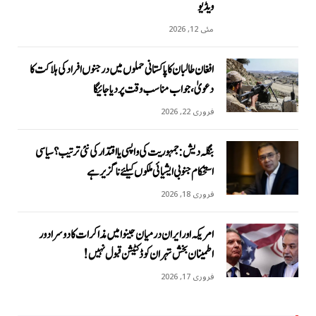
ویڈیو
مئی 12, 2026
افغان طالبان کا پاکستانی حملوں میں درجنوں افراد کی ہلاکت کا
دعویٰ، جواب مناسب وقت پر دیا جائیگا
فروری 22, 2026
بنگلہ دیش: جمہوریت کی واپسی یا اقتدار کی نئی ترتیب؟ سیاسی
استحکام جنوبی ایشیائی ملکوں کیلئے ناگزیر ہے
فروری 18, 2026
امریکہ اور ایران درمیان جینوا میں مذاکرات کا دوسرا دور
اطمینان بخش تہران کو ڈکٹیشن قبول نہیں!
فروری 17, 2026