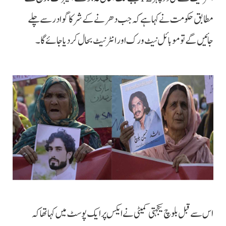
مطابق حکومت نے کہا ہے کہ جب دھرنے کے شرکا گوادر سے چلے
جائیں گے تو موبائل نیٹ ورک اور انٹرنیٹ بحال کردیا جائے گا۔
اس سے قبل بلوچ یکجہتی کمیٹی نے ایکس پر ایک پوسٹ میں کہا تھا کہ