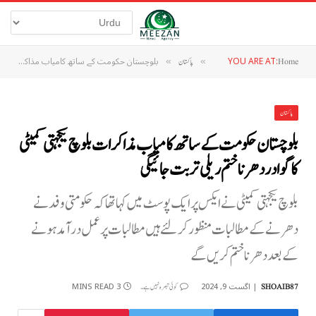
YOU ARE AT:
بلوچستان حکومت کے ساتھ کامیاب مذاکرات بلوچ یکجہتی کمیٹی کا گوادر دھرنا ختم ریلی تربت جائیگی
Home
»
پاکستان
»
پاکستان
بلوچستان حکومت کے ساتھ کامیاب مذاکرات بلوچ یکجہتی کمیٹی
کا گوادر دھرنا ختم ریلی تربت جائیگی
بلوچ یکجہتی کمیٹی نے ایکس پر ایک پوسٹ میں کہا تھا کہ حکومتی وفد نے
دھرنے کے مطالبات منظور کر لئے ہیں مطالبات پر عمل درآمد ہونے
کے بعد دھرنا ختم کریں گے
اگست 9, 2024
3 MINS READ
SHOAIB87
کوئی تبصرہ نہیں ہے۔