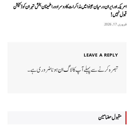
امریکہ اور ایران درمیان جینوا میں مذاکرات کا دوسرا دور اطمینان بخش تہران کو ڈکٹیشن
قبول نہیں!
فروری 17, 2026
LEAVE A REPLY
تبصرہ کرنے سے پہلے آپ کا
لاگ ان
ہونا ضروری ہے۔
مقبول مضامين