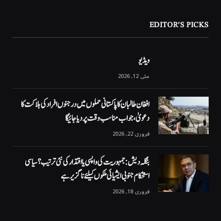
EDITOR'S PICKS
ویڈیو
مئی 12, 2026
افغان طالبان کا پاکستانی حملوں میں درجنوں افراد کی ہلاکت کا
دعویٰ، جواب مناسب وقت پر دیا جائیگا
فروری 22, 2026
بنگلہ دیش: جمہوریت کی واپسی یا اقتدار کی نئی ترتیب؟ سیاسی
استحکام جنوبی ایشیائی ملکوں کیلئے ناگزیر ہے
فروری 18, 2026