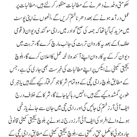
حکومتی وفد نے دھرنے کے مطالبات منظور کر لئے ہیں، مطالبات پر
عمل درآمد ہونے کے بعد دھرنا ختم کریں گے، اُنھوں نے اپنی پوسٹ
میں مزید کہا گیا تھا کہ جمعہ کی صبح گوادر میں راجی سوگندی دیوان (قومی
حلف) کے بعد یہ کاروان تربت کی جانب مارچ کرے گا، تربت میں
دیوان کرکے یہ کاروان اپنے آئندہ لائحہ عمل کا اعلان کرے گا، بلوچ
یکجہتی کمیٹی نے ایکس پر اپنے مطالبات کی فہرست بھی جاری کی ہے، جس
کے مطابق بلوچ راجی مچی کے وہ تمام شرکا جو گرفتار کیے گئے ہیں یا جبری
طور پر گمشدہ کیے گئے ہیں، انہیں رہا کیا جائے گا، شرکا کے خلاف درج
ایف آئی آرز ختم کی جائیں گی اور راجی مچی میں جان سے جانے یا زخمی
ہونے والے افراد کی ایف آئی آرز درج نہ ہونے پر بلوچ یکجہتی کمیٹی قانونی
چارہ جوئی کا مکمل حق رکھتی ہے، بلوچ یکجہتی کمیٹی کے مطابق راجی مچی کے