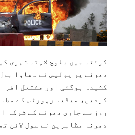
کوئٹہ میں بلوچ لاپتہ شہری ک
دھرنے پر پولیس نے دھاوا بول 
کشیدہ ہوگئی اور مشتعل افراد 
کردیں، میڈیا رپورٹس کے مطاب
روز سے جاری دھرنے کے شرکا ا
دھرنا مظاہرین نے سول لائن تھ