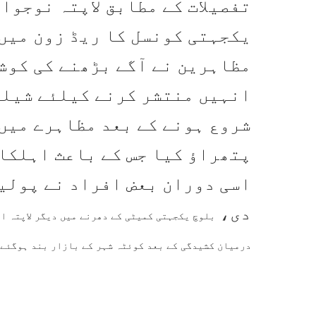
تفصیلات کے مطابق لاپتہ نوجوا
یکجہتی کونسل کا ریڈ زون میں
مظاہرین نے آگے بڑھنے کی کوش
انہیں منتشر کرنے کیلئے شیلن
شروع ہونے کے بعد مظاہرے میں
پتھراؤ کیا جس کے باعث اہلکا
اسی دوران بعض افراد نے پولیس
دی،
بلوچ یکجہتی کمیٹی کے دھرنے میں دیگر لاپتہ ا
درمیان کشیدگی کے بعد کوئٹہ شہر کے بازار بند ہوگئے 