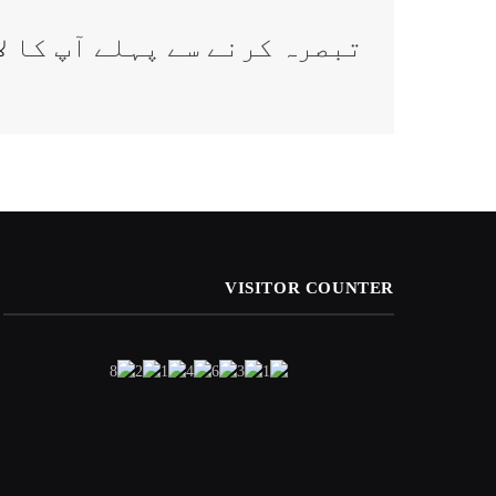
تبصرہ کرنے سے پہلے آپ کا
ل
VISITOR COUNTER