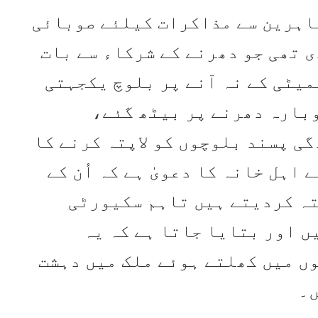
اہرین سے مذاکرات کیلئے صوبائی
 تھی جو دھرنے کے شرکاء سے بات
میٹی کے نہ آنے پر بلوچ یکجہتی
وبارہ دھرنے پر بیٹھ گئے،
200ء سے علحیدگی پسند بلوچوں کو لاپتہ کرنے کا
 اہل خانہ کا دعویٰ ہے کہ اُن کے
تہ کردیتے ہیں تاہم سکیورٹی
ں اور بتایا جاتا ہے کہ یہ
ں میں کھلتے ہوئے ملک میں دہشت
ں۔