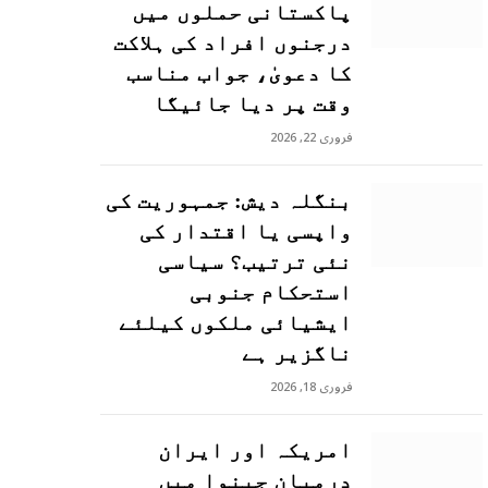
پاکستانی حملوں میں
درجنوں افراد کی ہلاکت
کا دعویٰ، جواب مناسب
وقت پر دیا جائیگا
فروری 22, 2026
بنگلہ دیش: جمہوریت کی
واپسی یا اقتدار کی
نئی ترتیب؟ سیاسی
استحکام جنوبی
ایشیائی ملکوں کیلئے
ناگزیر ہے
فروری 18, 2026
امریکہ اور ایران
درمیان جینوا میں