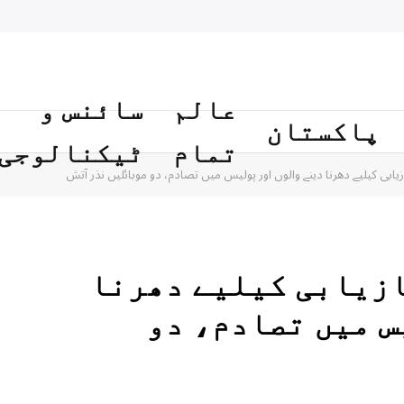
عالم
سائنس و
پاکستان
تمام
ٹیکنالوجی
یابی کیلیے دھرنا دینے والوں اور پولیس میں تصادم، دو موبائلیں نذر آتش
ازیابی کیلیے دھرنا
س میں تصادم، دو