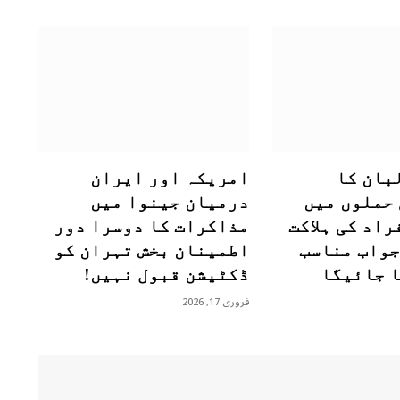
بان کا
امریکہ اور ایران
حملوں میں
درمیان جینوا میں
راد کی ہلاکت
مذاکرات کا دوسرا دور
جواب مناسب
اطمینان بخش تہران کو
ا جائیگا
ڈکٹیشن قبول نہیں!
فروری 17, 2026