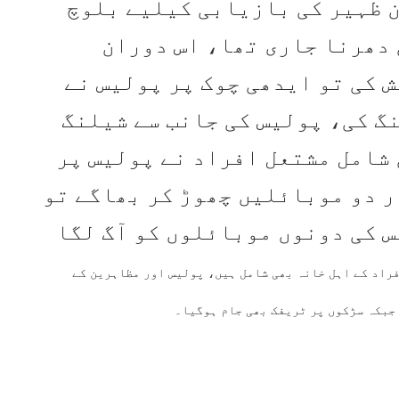
ن ظہیر کی بازیابی کیلیے بلوچ
 دھرنا جاری تھا، اس دوران
ش کی تو ایدھی چوک پر پولیس نے
گ کی، پولیس کی جانب سے شیلنگ
 شامل مشتعل افراد نے پولیس پر
ر دو موبائلیں چھوڑ کر بھاگے تو
 کی دونوں موبائلوں کو آگ لگا
فراد کے اہل خانہ بھی شامل ہیں، پولیس اور مظاہرین کے
جبکہ سڑکوں پر ٹریفک بھی جام ہوگیا۔