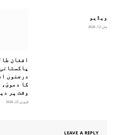
ویڈیو
مئی 12, 2026
افغان طال
پاکستانی 
درجنوں اف
کا دعویٰ، 
وقت پر دی
فروری 22, 2026
LEAVE A REPLY