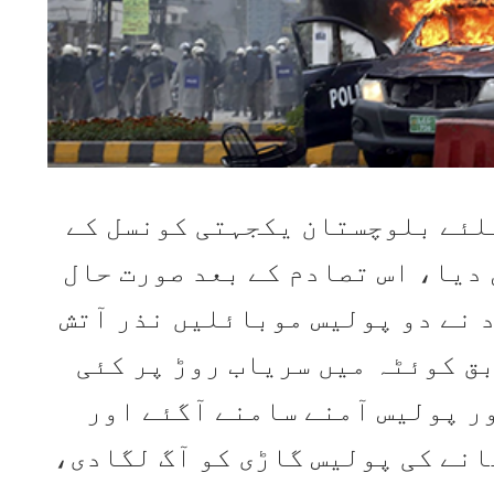
یلئے بلوچستان یکجہتی کونسل کے
دیا، اس تصادم کے بعد صورت حال
نے دو پولیس موبائلیں نذر آتش
ق کوئٹہ میں سریاب روڑ پر کئی
ور پولیس آمنے سامنے آگئے اور
انے کی پولیس گاڑی کو آگ لگادی،