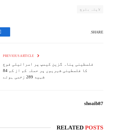
لاپتہ بلوچ
SHARE.
k
PREVIOUS ARTICLE
فلسطینی پناہ گزین کیمپ پر اسرائیلی فوج
کا فلسطینی شہریوں پر حملہ کم از کم 84
شہید 289 زخمی ہوئے
shoaib87
RELATED
POSTS