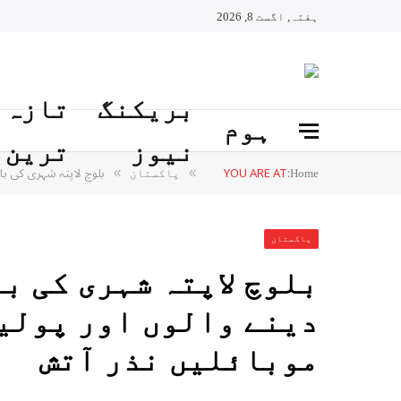
ہفتہ, اگست 8, 2026
بریکنگ
تازہ
ہوم
نیوز
ترین
YOU ARE AT:
بلوچ لاپتہ شہری کی باز
»
»
Home
پاکستان
پاکستان
بلوچ لاپتہ شہری کی ب
دینے والوں اور پولی
موبائلیں نذر آتش