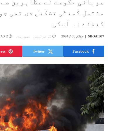
صوبائی حکومت نے مظاہرین سے 
مشتمل کمیٹی تشکیل دی تھی جو 
کیلئے نہ آسکی
جولائی 13, 2024
2 MINS READ
SHOAIB87
کوئی تبصرہ نہیں ہے۔
rest
Twitter
Facebook