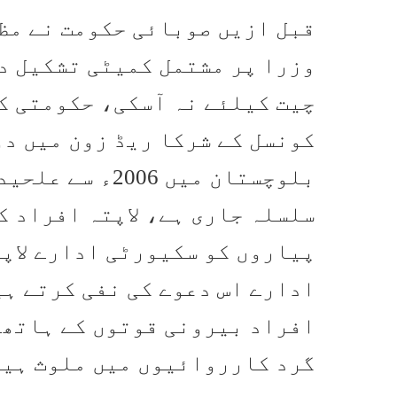
قبل ازیں صوبائی حکومت نے مظ
وزرا پر مشتمل کمیٹی تشکیل دی
چیت کیلئے نہ آسکی، حکومتی ک
کونسل کے شرکا ریڈ زون میں د
بلوچستان میں 6
سلسلہ جاری ہے، لاپتہ افراد کے
پیاروں کو سکیورٹی ادارے لاپ
ادارے اس دعوے کی نفی کرتے ہی
افراد بیرونی قوتوں کے ہاتھو
گرد کارروائیوں میں ملوث ہی