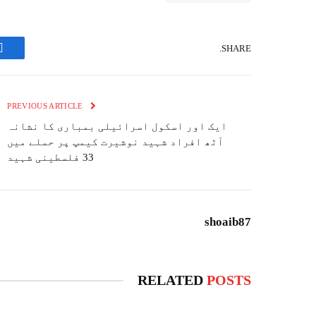
SHARE.
k
PREVIOUS ARTICLE
ایک اور اسکول اسرائیلی بمباری کا نشانہ
آٹھ افراد شہید نوشیرت کیمپ پر حملے میں
33 فلسطینی شہید
shoaib87
RELATED
POSTS