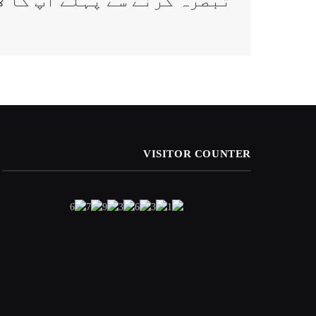
تبصرہ کرنے سے پہلے آپ کا
ل
VISITOR COUNTER