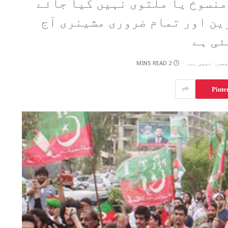
منسوخ یا ملتوی نہیں کیا جائے
ن اور تمام ضروری مشینری آج
ئی ہے
2 MINS READ
بصرہ نہیں ہے۔
Pinte