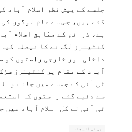
جلسے کے پیش نظر اسلام آباد ک
گئے ہیں، جس سے عام لوگوں کی 
ہے، ذرائع کے مطابق اسلام آبا
کنٹینرز لگانے کا فیصلہ کیا 
داخلی اور خارجی راستوں کو سی
آباد کے مقام پر کنٹینرز سڑک 
ٹی آئی کے جلسے میں جانے وال
سے دئیے گئے راستوں کا استعم
ٹی آئی نے کل اسلام آباد میں ج
پی ٹی آئی جلسہ