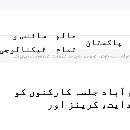
عالم
سائنس و
پاکستان
تمام
ٹیکنالوجی
 آباد جلسہ کارکنوں کو ہر صورت پہنچنے کی ہدایت، کرینز اور بلدوزر پہنچ گئے
 آباد جلسہ کارکنوں کو
دایت، کرینز اور