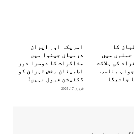
بان کا
امریکہ اور ایران
حملوں میں
درمیان جینوا میں
راد کی ہلاکت
مذاکرات کا دوسرا دور
جواب مناسب
اطمینان بخش تہران کو
ا جائیگا
ڈکٹیشن قبول نہیں!
فروری 17, 2026