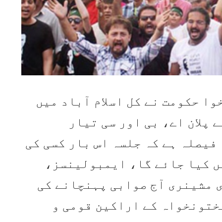
ا حکومت نے کل اسلام آباد میں
 پلان اے، بی اور سی تیار
 فیصلہ ہے کہ جلسہ اس بار کسی کی
ں کیا جائے گا، ایمبولینسز،
 مشینری آج صوابی پہنچانے کی
ختونخواہ کے اراکین قومی و