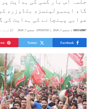
جلسہ اس بار کسی کی ہدایت پر 
گا، ایمبولینسز، بلڈوزر، کری
صوابی پہنچانے کی ہدایت کی گ
ستمبر 7, 2024
UPDATED:
ستمبر 7, 2024
SHOAIB87
کوئی ت
rest
Twitter
Facebook