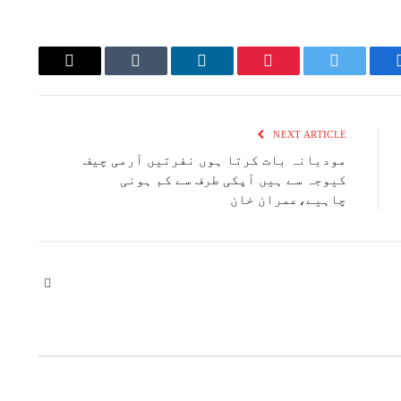
Email
Tumblr
LinkedIn
Pinterest
Twitter
Faceboo
NEXT ARTICLE
مودبانہ بات کرتا ہوں نفرتیں آرمی چیف
کیوجہ سے ہیں آپکی طرف سے کم ہونی
چاہیے،عمران خان
Website