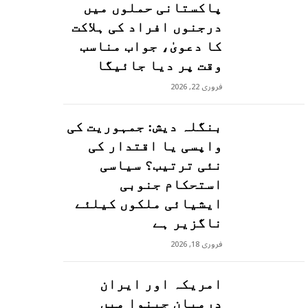
پاکستانی حملوں میں
درجنوں افراد کی ہلاکت
کا دعویٰ، جواب مناسب
وقت پر دیا جائیگا
فروری 22, 2026
بنگلہ دیش: جمہوریت کی
واپسی یا اقتدار کی
نئی ترتیب؟ سیاسی
استحکام جنوبی
ایشیائی ملکوں کیلئے
ناگزیر ہے
فروری 18, 2026
امریکہ اور ایران
درمیان جینوا میں