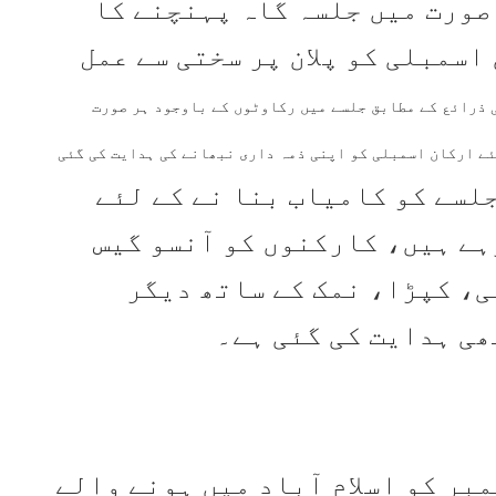
صورت میں جلسہ گاہ پہنچنے کا
اسمبلی کو پلان پر سختی سے عمل
 ذرائع کے مطابق جلسے میں رکاوٹوں کے باوجود ہر صورت
ئے ارکان اسمبلی کو اپنی ذمہ داری نبھانے کی ہدایت کی گئی
لسے کو کامیاب بنا نے کے لئے
ے ہیں، کارکنوں کو آنسو گیس
ی، کپڑا، نمک کے ساتھ دیگر
ھی ہدایت کی گئی ہے۔
ان تحریک انصاف کے 8 ستمبر کو اسلام آباد میں ہونے والے