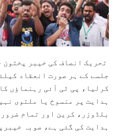
تحریک انصاف کی خیبر پختون خو
جلسے کے ہر صورت انعقاد کیلئے
کرلیا، پی ٹی آئی رہنماؤں کا
ہدایت پر منسوخ یا ملتوی نہی
بلڈوزر، کرین اور تمام ضروری
ہدایت کی گئی ہے، صوبہ خیبرپ