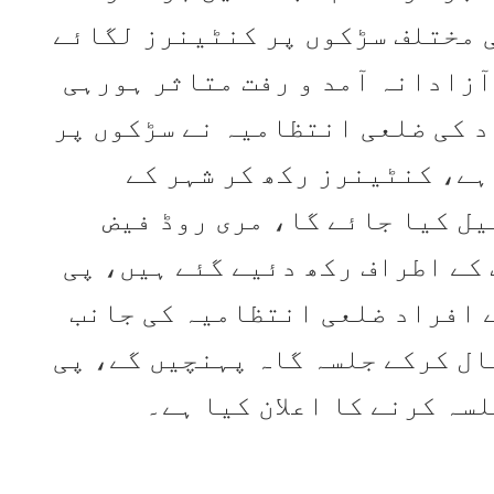
ی مختلف سڑکوں پر کنٹینرز لگائے
آزادانہ آمد و رفت متاثر ہورہی
د کی ضلعی انتظامیہ نے سڑکوں پر
ہے، کنٹینرز رکھ کر شہر کے
ل کیا جائے گا، مری روڈ فیض
کے اطراف رکھ دئیے گئے ہیں، پی
ے افراد ضلعی انتظامیہ کی جانب
ال کرکے جلسہ گاہ پہنچیں گے، پی
لسہ کرنے کا اعلان کیا ہے۔