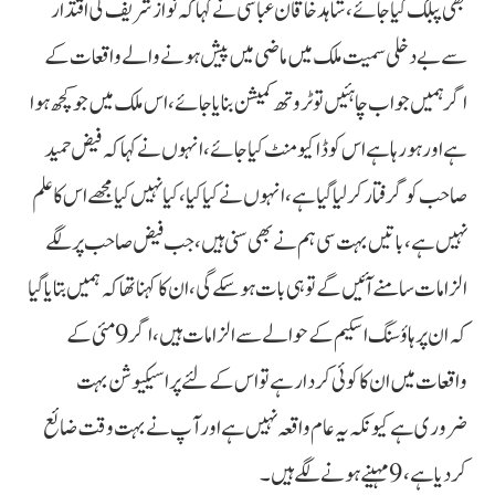
بھی پبلک کیا جائے، شاہد خاقان عباسی نے کہا کہ نواز شریف کی اقتدار
سے بے دخلی سمیت ملک میں ماضی میں پیش ہونے والے واقعات کے
اگر ہمیں جواب چاہئیں تو ٹروتھ کمیشن بنایا جائے، اس ملک میں جو کچھ ہوا
ہے اور ہو رہا ہے اس کو ڈاکیومنٹ کیا جائے، انہوں نے کہا کہ فیض حمید
صاحب کو گرفتار کر لیا گیا ہے، انہوں نے کیا کیا، کیا نہیں کیا مجھے اس کا علم
نہیں ہے، باتیں بہت سی ہم نے بھی سنی ہیں، جب فیض صاحب پر لگے
الزامات سامنے آئیں گے تو ہی بات ہو سکے گی، ان کا کہنا تھا کہ ہمیں بتایا گیا
کہ ان پر ہاؤسنگ اسکیم کے حوالے سے الزامات ہیں، اگر 9مئی کے
واقعات میں ان کا کوئی کردار ہے تو اس کے لئے پراسیکیوشن بہت
ضروری ہے کیونکہ یہ عام واقعہ نہیں ہے اور آپ نے بہت وقت ضائع
کردیا ہے، 9 مہینے ہونے لگے ہیں۔