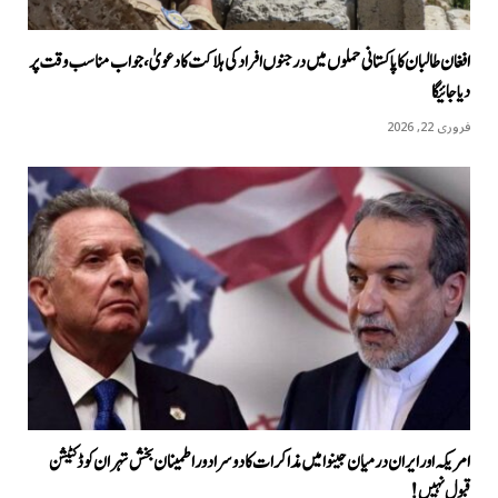
افغان طالبان کا پاکستانی حملوں میں درجنوں افراد کی ہلاکت کا دعویٰ، جواب مناسب وقت پر
دیا جائیگا
فروری 22, 2026
امریکہ اور ایران درمیان جینوا میں مذاکرات کا دوسرا دور اطمینان بخش تہران کو ڈکٹیشن
قبول نہیں!