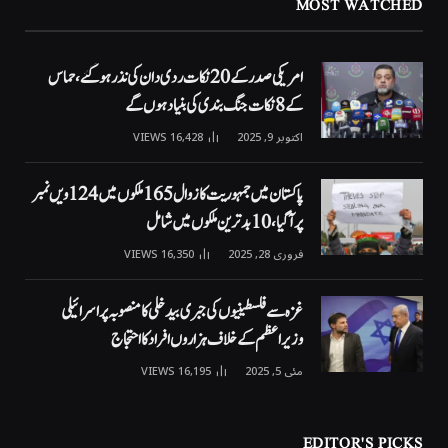
MOST WATCHED
امریکی صدر کے 20 نکات ردی دان کی نذر ہوگئے، حماس
کے 8 نکات جنگ بندی کی بنیاد ہوں گے
اکتوبر 9, 2025
16,428
VIEWS
پاکستان میں جمہوریت کا زوال 165 ملکوں میں 124ویں نمبر
پر آگیا، 10 بدترین ملکوں میں شامل
فروری 28, 2025
16,350
VIEWS
غزہ سے فلسطینیوں کی جبری بیدخلی کا منصوبہ پر اسرائیلی
وزیراعظم کے خلاف ہزاروں افراد کا احتجاج
مئی 5, 2025
16,195
VIEWS
EDITOR'S PICKS