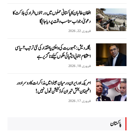
افغان طالبان کا پاکستانی حملوں میں درجنوں افراد کی ہلاکت کا
دعویٰ، جواب مناسب وقت پر دیا جائیگا
فروری 22, 2026
بنگلہ دیش: جمہوریت کی واپسی یا اقتدار کی نئی ترتیب؟ سیاسی
استحکام جنوبی ایشیائی ملکوں کیلئے ناگزیر ہے
فروری 18, 2026
امریکہ اور ایران درمیان جینوا میں مذاکرات کا دوسرا دور
اطمینان بخش تہران کو ڈکٹیشن قبول نہیں!
فروری 17, 2026
پاکستان