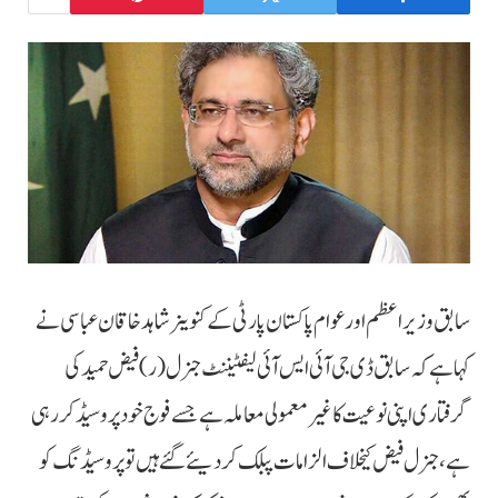
سابق وزیراعظم اور عوام پاکستان پارٹی کے کنوینر شاہد خاقان عباسی نے
کہا ہے کہ سابق ڈی جی آئی ایس آئی لیفٹیننٹ جنرل (ر) فیض حمید کی
گرفتاری اپنی نوعیت کا غیرمعمولی معاملہ ہے جسے فوج خود پروسیڈ کررہی
ہے، جنرل فیض کیخلاف الزامات پبلک کر دیئے گئے ہیں تو پروسیڈنگ کو