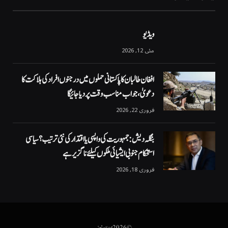
ویڈیو
مئی 12, 2026
افغان طالبان کا پاکستانی حملوں میں درجنوں افراد کی ہلاکت کا
دعویٰ، جواب مناسب وقت پر دیا جائیگا
فروری 22, 2026
بنگلہ دیش: جمہوریت کی واپسی یا اقتدار کی نئی ترتیب؟ سیاسی
استحکام جنوبی ایشیائی ملکوں کیلئے ناگزیر ہے
فروری 18, 2026
© 2026 میزان نیوز