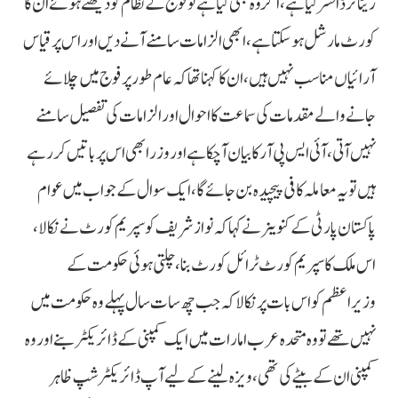
ریٹائرڈ افسر کیا ہے، اگر وہ بھی کیا ہے تو فوج کے نظام کو دیکھتے ہوئے ان کا
کورٹ مارشل ہو سکتا ہے، ابھی الزامات سامنے آنے دیں اور اس پر قیاس
آرائیاں مناسب نہیں ہیں، ان کا کہنا تھا کہ عام طور پر فوج میں چلائے
جانے والے مقدمات کی سماعت کا احوال اور الزامات کی تفصیل سامنے
نہیں آتی، آئی ایس پی آر کا بیان آ چکا ہے اور وزرا بھی اس پر باتیں کررہے
ہیں تو یہ معاملہ کافی پیچیدہ بن جائے گا، ایک سوال کے جواب میں عوام
پاکستان پارٹی کے کنوینر نے کہا کہ نواز شریف کو سپریم کورٹ نے نکالا،
اس ملک کا سپریم کورٹ ٹرائل کورٹ بنا، چلتی ہوئی حکومت کے
وزیراعظم کو اس بات پر نکالا کہ جب چھ سات سال پہلے وہ حکومت میں
نہیں تھے تو وہ متحدہ عرب امارات میں ایک کمپنی کے ڈائریکٹر بنے اور وہ
کمپنی ان کے بیٹے کی تھی، ویزہ لینے کے لیے آپ ڈائریکٹر شپ ظاہر