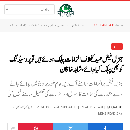
YOU ARE AT:
جنرل فیض حمید کیخلاف الزامات پبلک ہوئے ہیں تو پروسیڈنگ کو بھی پبلک کیا جائے، شاہد خاقان
Home
»
تازہ ترین
»
تازہ ترین
جنرل فیض حمید کیخلاف الزامات پبلک ہوئے ہیں تو پروسیڈنگ
کو بھی پبلک کیا جائے، شاہد خاقان
جنرل فیض پر الزامات سامنے آنے دیں عام طور پر فوج میں چلائے جانے
والے مقدمات کی سماعت کا احوال اور الزامات کی تفصیل سامنے نہیں آتی
اگست 19, 2024
UPDATED:
اگست 19, 2024
SHOAIB87
کوئی تبصرہ نہیں ہے۔
3 MINS READ