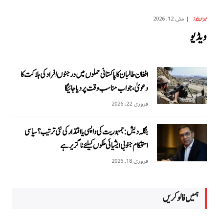
مئی 12, 2026
میزان نیوز
ویڈیو
افغان طالبان کا پاکستانی حملوں میں درجنوں افراد کی ہلاکت کا
دعویٰ، جواب مناسب وقت پر دیا جائیگا
فروری 22, 2026
بنگلہ دیش: جمہوریت کی واپسی یا اقتدار کی نئی ترتیب؟ سیاسی
استحکام جنوبی ایشیائی ملکوں کیلئے ناگزیر ہے
فروری 18, 2026
ہمیں فالو کریں