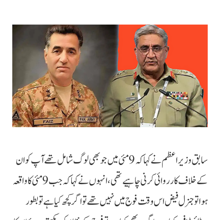
سابق وزیر اعظم نے کہا کہ 9 مئی میں جو بھی لوگ شامل تھے آپ کو ان
کے خلاف کارروائی کرنی چاہیے تھی، انہوں نے کہا کہ جب 9 مئی کا واقعہ
ہوا تو جنرل فیض اس وقت فوج میں نہیں تھے تو اگر کچھ کیا ہے تو بطور