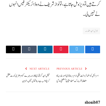
کرتے ہیں تو ویزہ مل جاتا ہے، تو نواز شریف نے وہ ڈائریکٹر فیس انہوں
نے نہیں لی۔
جنرل حمید مقدمہ
Email
Tumblr
LinkedIn
Pinterest
Twitter
Facebook
NEXT ARTICLE
PREVIOUS ARTICLE
اسرائیل کو اسلحہ فروخت جنگی جرم، برطانوی اُمور خارجہ کا
فیض حمید گرفتاری کا ڈرامہ میرے کیسز ملٹری کورٹ منتقل
متعلقہ افسر مارک سمتھ احتجاجاً مستعفی ہو گیا
کرنیکا حربہ ہےدباؤ قبول نہیں، عمران
shoaib87