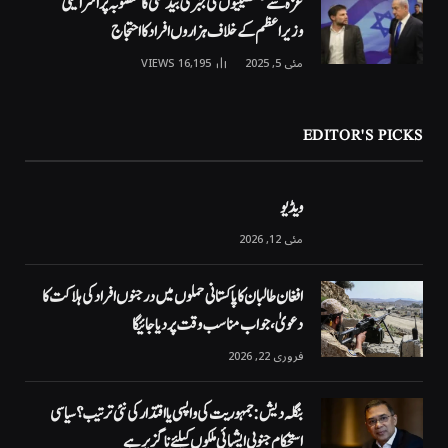
غزہ سے فلسطینیوں کی جبری بیدخلی کا منصوبہ پر اسرائیلی
وزیراعظم کے خلاف ہزاروں افراد کا احتجاج
مئی 5, 2025
16,195
VIEWS
EDITOR'S PICKS
ویڈیو
مئی 12, 2026
افغان طالبان کا پاکستانی حملوں میں درجنوں افراد کی ہلاکت کا
دعویٰ، جواب مناسب وقت پر دیا جائیگا
فروری 22, 2026
بنگلہ دیش: جمہوریت کی واپسی یا اقتدار کی نئی ترتیب؟ سیاسی
استحکام جنوبی ایشیائی ملکوں کیلئے ناگزیر ہے