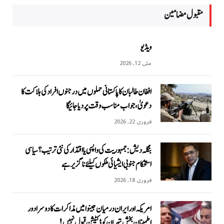
مقبول مضامين
ویڈیو
مئی 12, 2026
افغان طالبان کا پاکستانی حملوں میں درجنوں افراد کی ہلاکت کا
دعویٰ، جواب مناسب وقت پر دیا جائیگا
فروری 22, 2026
بنگلہ دیش: جمہوریت کی واپسی یا اقتدار کی نئی ترتیب؟ سیاسی
استحکام جنوبی ایشیائی ملکوں کیلئے ناگزیر ہے
فروری 18, 2026
امریکہ اور ایران درمیان جینوا میں مذاکرات کا دوسرا دور
اطمینان بخش تہران کو ڈکٹیشن قبول نہیں!