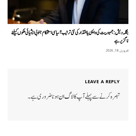
بنگلہ دیش: جمہوریت کی واپسی یا اقتدار کی نئی ترتیب؟ سیاسی استحکام جنوبی ایشیائی ملکوں کیلئے
ناگزیر ہے
فروری 18, 2026
LEAVE A REPLY
تبصرہ کرنے سے پہلے آپ کا
لاگ ان
ہونا ضروری ہے۔