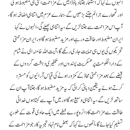
انہوں نے کہا کہ استعمار جتنا دباؤ ڈالیں گے مزاحمت اتنی ہی مضبوط ہو گی
اور تمھارے جرائم جتنے بڑھیں گے، ہمارے عزم میں اتنا ہی اضافہ ہوگا،
آپ اس مزاحمت سے جتنا لڑیں گے، یہ اتنا ہی پھیلے گی، انہوں نے کہا
ایران مضبوط اور طاقت ور ہے اور مزید مضبوط ہوگا اور ایران مزاحمتی
تحریکوں کی یوں ہی حمایت جاری رکھے گا، آیت اللہ خامنہ ای نے شام
کے دارالحکومت پر عسکریت پسندوں اور تکفیری دہشت گردوں کے
قبضے کے بعد مزاحمتی محاذ کے کمزور ہونے کی قیاس آرائیوں کو مسترد
کرتے ہوئے یہ یقین دہانی کرائی کہ یہ مزید مضبوط ہوگا، جتنا آپ ان کے
ساتھ لڑیں گے، یہ اتنا ہی وسیع ہوگا اور میں آپ سے کہتا ہوں خدائی
طاقت سے مزاحمت کا دائرہ پورے خطے میں ایک حاوی قوت کے طور پر
تسلیم کیا جائے گا، اُنھوں نے کہا کہ بعض نام نہاد تجزیہ کار جو مزاحمت کے