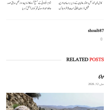
کابل میں خودکش دھماکہ طالبان کے وزیر برائے مہاجرین
شام: الجولانی کے مسلح گروہ کا انسانیت سوز عمل سابق صدر
خلیل الرحمان حقانی سمیت 3 افراد ہلاک
حافظ احمد الاسد کی قبر کو نذرِ آتش کردیا
shoaib87
Website
RELATED
POSTS
ویڈیو
مئی 12, 2026