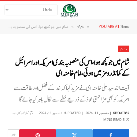
YOU ARE AT:
شام میں جو کچھ ہوا، اس کی منصوبہ بندی امریکہ اور اسرائیل کے کمانڈ رومز میں ہوئی، امام خامنہ ای
Home
»
عالم تمام
»
عالم تمام
شام میں جو کچھ ہوا، اس کی منصوبہ بندی امریکہ اور اسرائیل
کے کمانڈ رومز میں ہوئی، امام خامنہ ای
آیت اللہ سید علی خامنہ ای نے مزید کہا کہ خدا کے فضل اور طاقت سے
امریکہ کو بھی مزاحمتی محاذ کے ذریعے خطے سے نکال باہر کیا جائے گا
دسمبر 11, 2024
UPDATED:
دسمبر 11, 2024
SHOAIB87
کوئی تبصرہ نہیں ہے۔
3 MINS READ