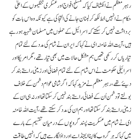
رہبر معظم نے انکشاف کیا کہ مسلح افواج اور عسکری تنظیموں کے اعلیٰ
حکام نے انہیں خط لکھ کر لبنان جانے کی التجا کی ہے کیونکہ وہ اس بات کو
برداشت نہیں کر سکتے کہ اسرائیل کے حملوں میں مسلمان شہید ہورہے
ہیں، آیت اللہ خامنہ ای نے کہا کہ ایران نے شام کی مدد کے لئے تمام
تیاریاں کر رکھی تھیں ہم مشکل حالات میں بھی تیار تھے، مگر امریکا اور
اسرائیلی حکومت نے اس شام کے لئے تمام فضائی اور زمینی راستے بند کر
دیئے تھے، رہبر معظم نے مزید کہا کہ اگر شامی عوام دشمن کے خلاف
بولتے تو دشمن اُن کے فضائی راستے بند نہیں کر سکتا تھا اور نہ ہی ان کے
زمینی راستے بند کر سکتا تھا اور ہم ان کی مدد کر سکتے تھے، آیت اللہ خامنہ
ای نے شام میں عسکریت پسند گروپوں کے درمیان تقسیم کے بارے
میں کہا کہ ہر گروپ کا اپنا ایجنڈا ہے اور داؤ لگارہے ہیں کہ انہیں طاقت