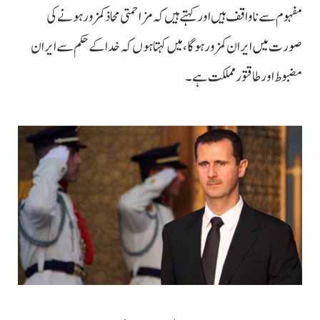
مفہوم سے ناواقف ہیں اور کہتے ہیں کہ مزاحمتی محاذ کمزور ہونے کی
صورت میں ایران کمزور ہوگا، میں کہتا ہوں کہ خدا کے حکم سے ایران
مضبوط اور طاقتور مملکت ہے۔