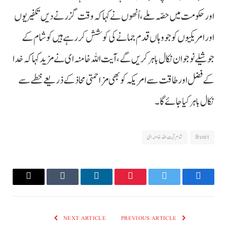
اور حکومت میں حصّہ ملے، اُنھوں نے کہا کہ وقت گزرنے دیں تکفیریوں
اور امریکیوں کو جو وہاں قدم جمانے کی کوشش کررہے ہیں کو شام کے
جوشیلے نوجوان نکال باہر کریں گے، آیت اللہ خامنہ ای نے مزید کہا کہ خدا
کے فضل اور طاقت سے امریکہ کو بھی مزاحمتی محاذ کے ذریعے خطے سے
نکال باہر کیا جائے گا۔
front
شام آیت اللہ خامنہ ای
Email
Tumblr
LinkedIn
Pinterest
Twitter
Facebook
NEXT ARTICLE
PREVIOUS ARTICLE