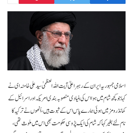
اسلامی جمہوریہ ایران کے رہبر اعلیٰ آیت اللہ العظمیٰ سید علی خامنہ ای نے
کہا جو کچھ شام میں ہوا اس کی بنیادی منصوبہ بندی امریکہ اور اسرائیل کے
کمانڈ رومز میں ہوئی ہمارے پاس اس کے ثبوت ہیں، اُنھوں نے ترکیہ کا
نام لئے بغیر کہا کہ شام کی ایک پڑوسی حکومت بھی اس میں ملوث تھی،