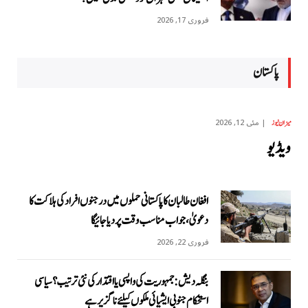
فروری 17, 2026
پاکستان
مئی 12, 2026
میزان نیوز
ویڈیو
افغان طالبان کا پاکستانی حملوں میں درجنوں افراد کی ہلاکت کا
دعویٰ، جواب مناسب وقت پر دیا جائیگا
فروری 22, 2026
بنگلہ دیش: جمہوریت کی واپسی یا اقتدار کی نئی ترتیب؟ سیاسی
استحکام جنوبی ایشیائی ملکوں کیلئے ناگزیر ہے