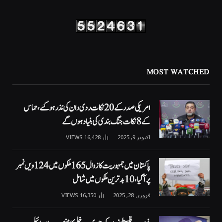
MOST WATCHED
امریکی صدر کے 20 نکات ردی دان کی نذر ہوگئے، حماس
کے 8 نکات جنگ بندی کی بنیاد ہوں گے
اکتوبر 9, 2025
16,428
VIEWS
پاکستان میں جمہوریت کا زوال 165 ملکوں میں 124ویں نمبر
پر آگیا، 10 بدترین ملکوں میں شامل
فروری 28, 2025
16,350
VIEWS