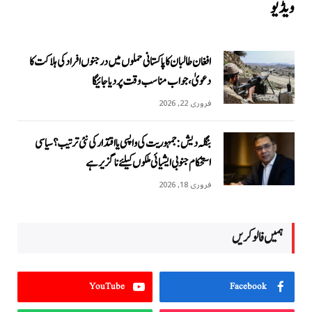
ویڈیو
افغان طالبان کا پاکستانی حملوں میں درجنوں افراد کی ہلاکت کا
دعویٰ، جواب مناسب وقت پر دیا جائیگا
فروری 22, 2026
بنگلہ دیش: جمہوریت کی واپسی یا اقتدار کی نئی ترتیب؟ سیاسی
استحکام جنوبی ایشیائی ملکوں کیلئے ناگزیر ہے
فروری 18, 2026
ہمیں فالو کریں
YouTube
Facebook