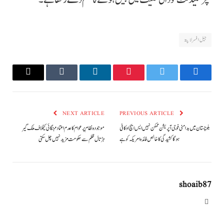
جیل افسر لاپتہ
Email
Tumblr
LinkedIn
Pinterest
Twitter
Facebook
NEXT ARTICLE
PREVIOUS ARTICLE
بلوچستان میں بدامنی فوجی آپریشن ممکن نہیں ایس ایچ او کافی
موجودہ نظام پر عوام کا عدم اعتماد مہنگائی کیخلاف ملک گیر
ہوگا کشیدگی کا خالص فائدہ امریکہ کو ہے
ہڑتال ظلم سے حکومت مزید نہیں چل سکتی
shoaib87
Website