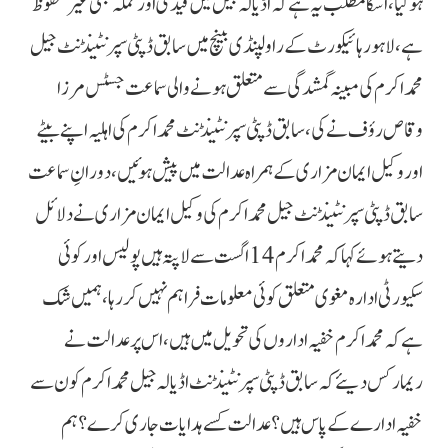
ہوگیا، اسکا مطلب یہ ہے کہ اڈیالہ جیل میں قیدی اور عملہ بھی غیر محفوظ
ہے، لاہور ہائیکورٹ کے راولپنڈی بینچ میں سابق ڈپٹی سپرنٹینڈنٹ جیل
محمد اکرم کی مبینہ گمشدگی سے متعلق ہونے والی سماعت جسٹس مرزا
وقاص رؤف نے کی، سابق ڈپٹی سپرنٹینڈنٹ محمد اکرم کی اہلیہ اپنے بیٹے
اور وکیل ایمان مزاری کے ہمراہ عدالت میں پیش ہوئیں، دورانِ سماعت
سابق ڈپٹی سپرنٹینڈنٹ جیل محمد اکرم کی وکیل ایمان مزاری نے دلائل
دیتے ہوئے کہا کہ محمد اکرم 14 اگست سے لاپتہ ہیں پولیس اور کوئی
سکیورٹی ادارہ مغوی متعلق کوئی معلومات فراہم نہیں کررہا، ہمیں شک
ہے کہ محمد اکرم خفیہ اداروں کی تحویل میں ہیں، اس پر عدالت نے
ریمارکس دیئے کہ سابق ڈپٹی سپرنٹینڈنٹ اڈیالہ جیل محمد اکرم کون سے
خفیہ ادارے کے پاس ہیں؟ عدالت کسے ہدایات جاری کرے؟ ہم