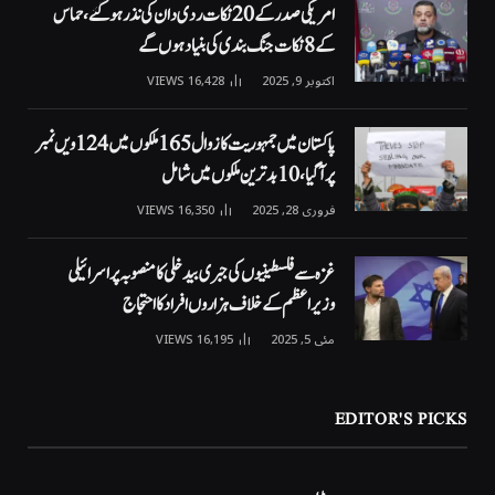
امریکی صدر کے 20 نکات ردی دان کی نذر ہوگئے، حماس
کے 8 نکات جنگ بندی کی بنیاد ہوں گے
اکتوبر 9, 2025
16,428
VIEWS
پاکستان میں جمہوریت کا زوال 165 ملکوں میں 124ویں نمبر
پر آگیا، 10 بدترین ملکوں میں شامل
فروری 28, 2025
16,350
VIEWS
غزہ سے فلسطینیوں کی جبری بیدخلی کا منصوبہ پر اسرائیلی
وزیراعظم کے خلاف ہزاروں افراد کا احتجاج
مئی 5, 2025
16,195
VIEWS
EDITOR'S PICKS