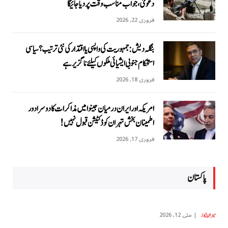
دعویٰ، جواب مناسب وقت پر دیا جائیگا
فروری 22, 2026
بنگلہ دیش: جمہوریت کی واپسی یا اقتدار کی نئی ترتیب؟ سیاسی
استحکام جنوبی ایشیائی ملکوں کیلئے ناگزیر ہے
فروری 18, 2026
امریکہ اور ایران درمیان جینوا میں مذاکرات کا دوسرا دور
اطمینان بخش تہران کو ڈکٹیشن قبول نہیں!
فروری 17, 2026
پاکستان
مئی 12, 2026
میزان نیوز