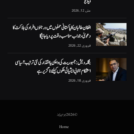
ویڈیو
مئی 12, 2026
افغان طالبان کا پاکستانی حملوں میں درجنوں افراد کی ہلاکت کا
دعویٰ، جواب مناسب وقت پر دیا جائیگا
فروری 22, 2026
بنگلہ دیش: جمہوریت کی واپسی یا اقتدار کی نئی ترتیب؟ سیاسی
استحکام جنوبی ایشیائی ملکوں کیلئے ناگزیر ہے
فروری 18, 2026
© 2026 میزان نیوز
Home