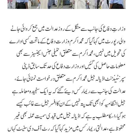
وزارتِ دفاع کی جانب سے منگل کے روز عدالت میں جمع کروائی جانے
والی رپورٹ میں کہا گیا کہ محمد اکرم وزارت دفاع کے ماتحت کسی ادارے
کی تحویل میں نہیں، محمد اکرم سے متعلق انٹیلی جنس ایجنسیز سے بھی
معلومات حاصل کی گئیں اور وزارت دفاع کی حد تک سابق ڈپٹی
سپرنٹینڈنٹ اڈیالہ جیل محمد اکرم سے متعلق درخواست نمٹائی جائے،
عدالت کی جانب سے ریمارکس دیئے گئے کہ یہ ایک سنجیدہ معاملہ ہے
جیل انتظامیہ کو ابھی تک پتہ نہیں کے ان کا افسر جیل سے غائب کیسے
ہوگیا، اسکا مطلب یہ ہے کہ اڈیالہ جیل میں قیدی سمیت عملہ بھی غیر
محفوظ ہے، عدالتی ریمارکس میں مزید کہا گیا کہ رٹ آف دی سٹیٹ کہاں