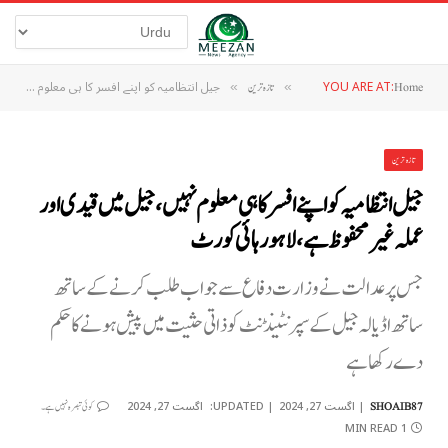
YOU ARE AT:
جیل انتظامیہ کو اپنے افسر کا ہی معلوم نہیں، جیل میں قیدی اور عملہ غیر محفوظ ہے، لاہور ہائی کورٹ
Home
»
تازہ ترین
»
تازہ ترین
جیل انتظامیہ کو اپنے افسر کا ہی معلوم نہیں، جیل میں قیدی اور
عملہ غیر محفوظ ہے، لاہور ہائی کورٹ
جس پر عدالت نے وزارت دفاع سے جواب طلب کرنے کے ساتھ
ساتھ اڈیالہ جیل کے سپرنٹینڈنٹ کو ذاتی حثیت میں پیش ہونے کا حکم
دے رکھا ہے
اگست 27, 2024
UPDATED:
اگست 27, 2024
SHOAIB87
کوئی تبصرہ نہیں ہے۔
1 MIN READ