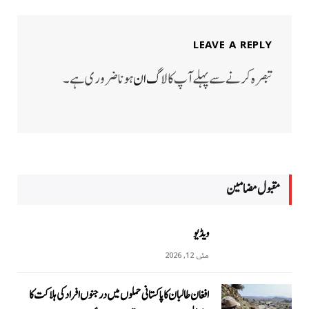
LEAVE A REPLY
تبصرہ کرنے سے پہلے آپ کا
لاگ ان
ہونا ضروری ہے۔
مقبول مضامين
ویڈیو
مئی 12, 2026
افغان طالبان کا پاکستانی حملوں میں درجنوں افراد کی ہلاکت کا