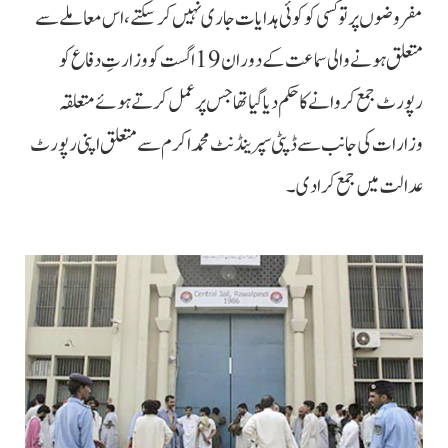
مفروضوں پر تو کسی کو کوئی ہدایات جاری نہیں کرسکتے، اس معاملے سے
متعلق ہونے والی سماعت کے دوران 19 اگست کو وزارتِ دفاع کو
رپورٹ جمع کروانے کا حکم دیا گیا تھا جس پر عمل کرتے ہوئے متعلقہ
وزارات کی جانب سے ڈپٹی سپرینڈنٹ محمد اکرم سے متعلق اپنی رپورٹ
عدالت میں جمع کرادی۔