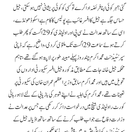
گئی؟ ہر کوئی اپنا فریضہ ادا کرے تو کسی کو کوئی پریشانی نہیں ہوسکتی، جیل
حساس جگہ ہے جیل کا افسر غائب ہے پولیس کا کام ہے اسکو ڈھونڈے،
اسی کے ساتھ عدالت نے سی پی او راولپنڈی کو 29 اگست کو پھر طلب
کرتے ہوئے سماعت 29 اگست تک ملتوی کردی، واضح رہے کہ ڈپٹی
سپرنٹینڈنٹ محمد اکرم چند روز پہلے مبینہ طور پر لاپتہ ہو گئے تھے، تاہم
محکمہ جیل خانہ جات کے مطابق مذکورہ جیل افسر سکیورٹی اداروں کی
تحویل میں ہیں اور محمد اکرم سابق وزیر اعظم عمران خان کی سکیورٹی پر
تعینات تھے، محمد اکرم کی اہلیہ نے اپنے شوہر کی بازیابی کے لئے لاہور ہائی
کورٹ راولپنڈی بینچ میں درخواست دائر کر رکھی ہے جس پر عدالت نے
وزارت دفاع سے جواب طلب کرنے کے ساتھ ساتھ اڈیالہ جیل کے
سپرنٹینڈنٹ کو ذاتی حثیت میں پیش ہونے کا حکم دے رکھا ہے۔