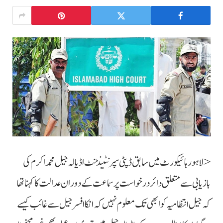
<لاہور ہائیکورٹ میں سابق ڈپٹی سپرنٹینڈنٹ اڈیالہ جیل محمد اکرم کی
بازیابی سے متعلق دائر درخواست پر سماعت کے دوران عدالت کا کہنا تھا
کہ جیل انتظامیہ کو ابھی تک معلوم نہیں کہ انکا افسر جیل سے غائب کیسے