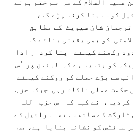
 علیہ السلام کے مراسم ختم ہونے
یل کو سامنا کرنا پڑے گا،
 ترجمان شان سیویٹ کے مطابق
امتی کو بھی یقینی بنائے گا
دود رکھنے کیلئے اپنا کردار ادا
کہ کو بتایا ہے کہ لبنان پر اُس
انب سے بڑے حملے کو روکنے کیلئے
 حکمت عملی ناکام رہی جبکہ حزب
کردیا، نے کہا کہ اس حزب اللہ
 ٹارگٹ کے ساتھ ساتھ اسرائیل کے
ر سائٹس کو نشانہ بنایا ہے، جس