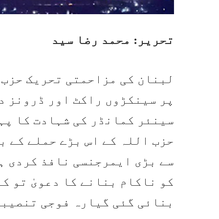
تحریر: محمد رضا سید
لبنان کی مزاحمتی تحریک حزب 
پر سینکڑوں راکٹ اور ڈرونز د
سینئر کمانڈر کی شہادت کا پہل
حزب اللہ کے اس بڑے حملے کے ب
سے بڑی ایمرجنسی نافذ کردی ہ
کو ناکام بنانے کا دعویٰ تو ک
بنائی گئی گیارہ فوجی تنصیبا