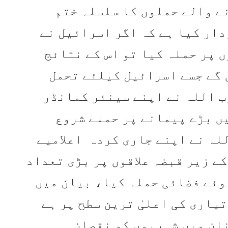
ے والے حملوں کا سلسلہ ختم
دار کیا ہے کہ اگر اسرائیل نے
 پر حملہ کیا تو اس کے نتائج
گے جسے اسرائیل کیلئے تحمل
ب اللہ نے اپنے سینئر کمانڈر
ں بڑے پیمانے پر حملے شروع
للہ نے اپنے جاری کردہ اعلامیے
کے زیر قبضہ علاقوں پر بڑی تعداد
وئے فضائی حملہ کیا، بیان میں
یاری کی اعلیٰ ترین سطح پر ہے
نان میں شہریوں کو نقصان