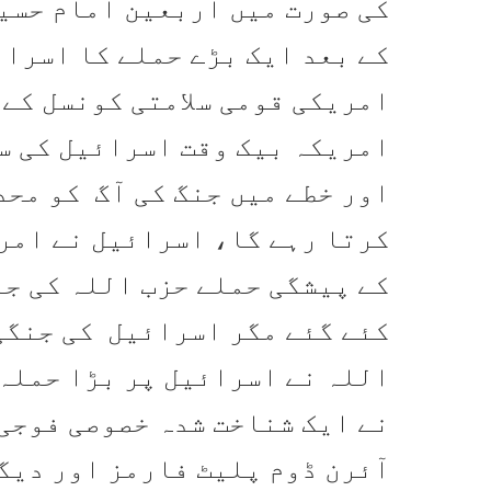
کی صورت میں اربعین امام حسین
کے بعد ایک بڑے حملے کا اسرائ
امریکی قومی سلامتی کونسل کے
امریکہ بیک وقت اسرائیل کی سل
اور خطے میں جنگ کی آگ کو مح
کرتا رہے گا، اسرائیل نے امری
کے پیشگی حملے حزب اللہ کی ج
کئے گئے مگر اسرائیل کی جنگی
اللہ نے اسرائیل پر بڑا حملہ 
نے ایک شناخت شدہ خصوصی فوجی
آئرن ڈوم پلیٹ فارمز اور دیگ