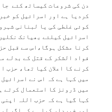
دن کی شروعات کیساتھ کئے جان
کردیا ہے اور اسرائیل کو خبر
کوئی غلطی کی یا لبنانی شہروں
اسرائیل کیلئے بھیانک نکلیں 
کرنا مشکل ہوگا،اس سے قبل حز
فواد الشکر کے قتل کے بدلے می
کرنے کا اعلان کیا تھا، حزب ا
میں کہا ہے کہ اس نے اسرائیل 
میں ڈرونز کا استعمال کرتے ہ
کہا گیا ہے کہ حزب اللہ اپنی ت
اور خبردار کیا ہے کہ اگر لب