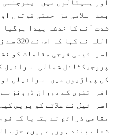
اور ہسپتالوں میں ایمرجنسی ن
بعد اسلامی مزاحمتی قوتوں او
شدت آنے کا خدشہ پیدا ہوگیا 
اسرائیلی فوجی مقامات کو نشا
پروجیکٹائل شمالی اسرائیل کے
کی پہاڑیوں میں اسرائیلی فوج
افراتفری کے دوران ڈرونز سے 
اسرائیل نے علاقے کو پریس کیل
مقامی ذرائع نے بتایا کہ فوجی
شعلے بلند ہورہے ہیں، حزب الل