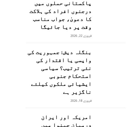
پاکستانی حملوں میں
درجنوں افراد کی ہلاکت
کا دعویٰ، جواب مناسب
وقت پر دیا جائیگا
فروری 22, 2026
بنگلہ دیش: جمہوریت کی
واپسی یا اقتدار کی
نئی ترتیب؟ سیاسی
استحکام جنوبی
ایشیائی ملکوں کیلئے
ناگزیر ہے
فروری 18, 2026
امریکہ اور ایران
درمیان جینوا میں