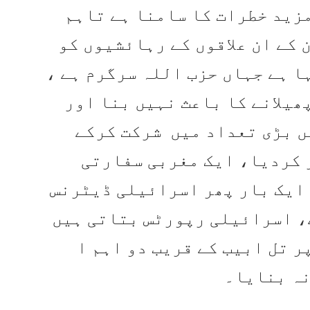
مزید خطرات کا سامنا ہے تاہم
کے ان علاقوں کے رہائشیوں کو
ا ہے جہاں حزب اللہ سرگرم ہے ،
یلانے کا باعث نہیں بنا اور
ں بڑی تعداد میں شرکت کرکے
 کردیا، ایک مغربی سفارتی
 ایک بار پھر اسرائیلی ڈیٹرنس
، اسرائیلی رپورٹس بتاتی ہیں
ر تل ابیب کے قریب دو اہم ا
نہ بنایا۔