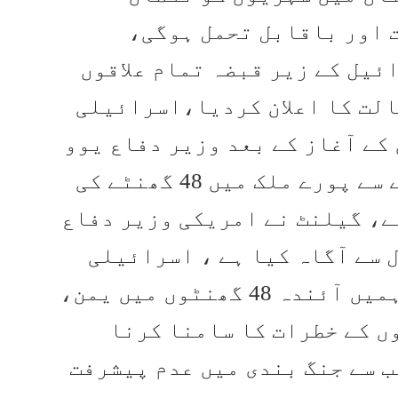
ت اور باقابل تحمل ہوگی،
ئیل کے زیر قبضہ تمام علاقوں
ی حالت کا اعلان کردیا،اسرائیلی
کے آغاز کے بعد وزیر دفاع یوو
گیلنٹ نے اتوار کی صبح چھ بجے سے پورے ملک میں 48 گھنٹے کی
ے، گیلنٹ نے امریکی وزیر دفاع
 سے آگاہ کیا ہے ، اسرائیلی
دفاعی مبصرین کا کہنا ہے کہ ہمیں آئندہ 48 گھنٹوں میں یمن،
ں کے خطرات کا سامنا کرنا
ب سے جنگ بندی میں عدم پیشرفت