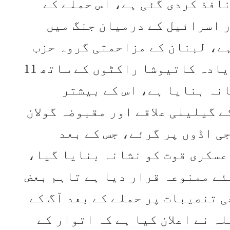
افذ کردی گئی ہے، اس حملے کے
ر اسرائیل کے درمیان جنگ میں
ہے، لبنان کے مزاحمتی گروہ حزب
اللہ نے کہا کہ اس نے 320 سے زیادہ کاتیوشا راکٹوں کے ساتھ 11
نہ بنایا ہے، اس کے بیشتر
 گیلیلی علاقے اور مقبوضہ گولان
ی اڈوں پر گرئے، جس کے بعد
عسکری قوت کو نشانہ بنایا گیا،
ئے ممنوعہ قرار دیا ہے تاہم بعض
 تنصیبات پر حملے کے بعد آگ کے
ہ نے اعلان کیا ہے کہ اتوار کے