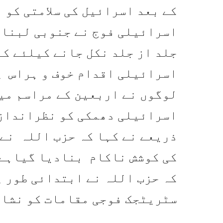
کے بعد اسرائیل کی سلامتی کو 
اسرائیلی فوج نے جنوبی لبنان 
جلد از جلد نکل جانے کیلئے کہ
اسرائیلی اقدام خوف و ہراس پھ
لوگوں نے اربعین کے مراسم می
اسرائیلی دھمکی کو نظرانداز
ذریعے نے کہا کہ حزب اللہ نے
کی کوشش ناکام بنادیا گیاہے
کہ حزب اللہ نے ابتدائی طور پ
سٹریٹجک فوجی مقامات کو نشا