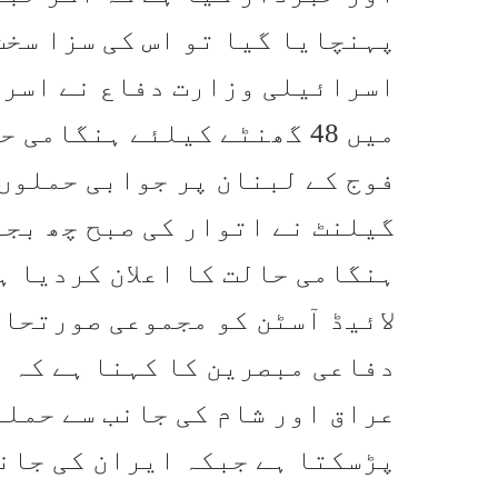
پہنچایا گیا تو اس کی سزا سخ
اسرائیلی وزارت دفاع نے اسرا
میں 48 گھنٹے کیلئے ہنگام
فوج کے لبنان پر جوابی حملوں 
ہنگامی حالت کا اعلان کردیا ہ
لائیڈ آسٹن کو مجموعی صورتحال
عراق اور شام کی جانب سے حملو
پڑسکتا ہے جبکہ ایران کی جان