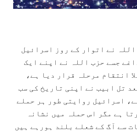
اللہ نے اتوار کے روز اسرائیل
اغے جسے حزب اللہ نے اپنے ایک
ا انتقام مرحلہ قرار دیا ہے،
عد تل ابیب نے اپنی تاریخ کی سب
ے، اسرائیل روایتی طور ہر حملے
رتا ہے مگر اس حملہ میں نشانہ
ت سے آگ کے شعلے بلند ہورہے ہیں