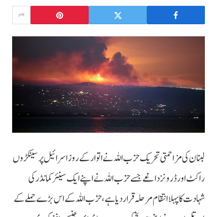
لبنان کی مزاحمتی تحریک حزب اللہ نے اتوار کے روز اسرائیل پر سینکڑوں
راکٹ اور ڈرونز داغے جسے حزب اللہ نے اپنے ایک سینئر کمانڈر کی
شہادت کا پہلا انتقام مرحلہ قرار دیا ہے، حزب اللہ کے اس بڑے حملے کے