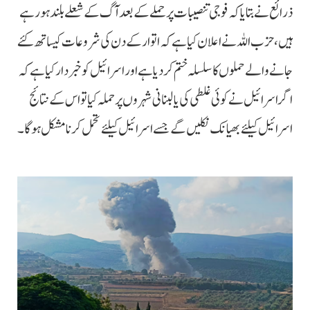
ذرائع نے بتایا کہ فوجی تنصیبات پر حملے کے بعد آگ کے شعلے بلند ہورہے
ہیں، حزب اللہ نے اعلان کیا ہے کہ اتوار کے دن کی شروعات کیساتھ کئے
جانے والے حملوں کا سلسلہ ختم کردیا ہے اور اسرائیل کو خبردار کیا ہے کہ
اگر اسرائیل نے کوئی غلطی کی یا لبنانی شہروں پر حملہ کیا تو اس کے نتائج
اسرائیل کیلئے بھیانک نکلیں گے جسے اسرائیل کیلئے تحمل کرنا مشکل ہوگا۔