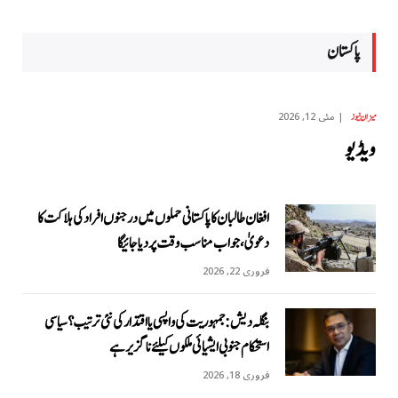
پاکستان
مئی 12, 2026
میزان نیوز
ویڈیو
افغان طالبان کا پاکستانی حملوں میں درجنوں افراد کی ہلاکت کا
دعویٰ، جواب مناسب وقت پر دیا جائیگا
فروری 22, 2026
بنگلہ دیش: جمہوریت کی واپسی یا اقتدار کی نئی ترتیب؟ سیاسی
استحکام جنوبی ایشیائی ملکوں کیلئے ناگزیر ہے
فروری 18, 2026