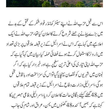
اس سے قبل حزب اللہ نے اپنے سینئر کمانڈر فواد شکر کے قتل کے بدلے
میں بڑے پیمانے پر حملے شروع کرنے کا اعلان کیا تھا، حزب اللہ نے ایک
اعلامیے میں کہا ہے کہ اس نے اسرائیل کے زیر قبضہ علاقوں پر بڑی تعداد
میں ڈرونز کا استعمال کرتے ہوئے فضائی حملہ کیا، بیان میں کہا گیا ہے کہ
حزب اللہ اپنی تیاری کی اعلیٰ ترین سطح پر ہے اور خبردار کیا ہے کہ اگر
لبنان میں شہریوں کو نقصان پہنچایا گیا تو اس کی سزا سخت اور باقابل تحمل
ہوگی، اسرائیلی وزارت دفاع نے اسرائیل کے زیر قبضہ تمام علاقوں
میں 48 گھنٹے کیلئے ہنگامی حالت کا اعلان کردیا، اسرائیلی دفاعی مبصرین کا
کہنا ہے کہ ہمیں آئندہ 48 گھنٹوں میں یمن، عراق اور شام کی جانب