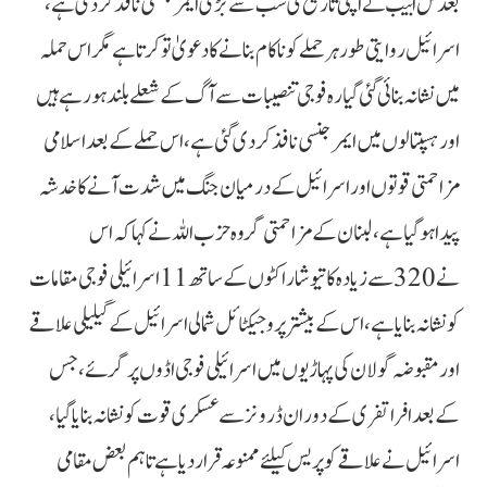
بعد تل ابیب نے اپنی تاریخ کی سب سے بڑی ایمرجنسی نافذ کردی ہے،
اسرائیل روایتی طور ہر حملے کو ناکام بنانے کا دعویٰ تو کرتا ہے مگر اس حملہ
میں نشانہ بنائی گئی گیارہ فوجی تنصیبات سے آگ کے شعلے بلند ہورہے ہیں
اور ہسپتالوں میں ایمرجنسی نافذ کردی گئی ہے، اس حملے کے بعد اسلامی
مزاحمتی قوتوں اور اسرائیل کے درمیان جنگ میں شدت آنے کا خدشہ
پیدا ہوگیا ہے، لبنان کے مزاحمتی گروہ حزب اللہ نے کہا کہ اس
نے 320 سے زیادہ کاتیوشا راکٹوں کے ساتھ 11 اسرائیلی فوجی مقامات
کو نشانہ بنایا ہے، اس کے بیشتر پروجیکٹائل شمالی اسرائیل کے گیلیلی علاقے
اور مقبوضہ گولان کی پہاڑیوں میں اسرائیلی فوجی اڈوں پر گرئے، جس
کے بعد افراتفری کے دوران ڈرونز سے عسکری قوت کو نشانہ بنایا گیا،
اسرائیل نے علاقے کو پریس کیلئے ممنوعہ قرار دیا ہے تاہم بعض مقامی