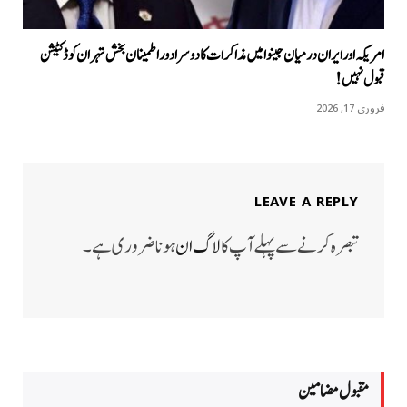
امریکہ اور ایران درمیان جینوا میں مذاکرات کا دوسرا دور اطمینان بخش تہران کو ڈکٹیشن
قبول نہیں!
فروری 17, 2026
LEAVE A REPLY
تبصرہ کرنے سے پہلے آپ کا
لاگ ان
ہونا ضروری ہے۔
مقبول مضامين