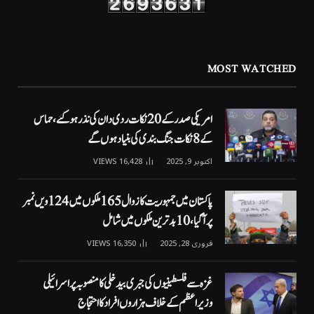
MOST WATCHED
امریکی صدر کے 20 نکات ردی دان کی نذر ہوگئے، حماس
کے 8 نکات جنگ بندی کی بنیاد ہوں گے
اکتوبر 9, 2025
16,428
VIEWS
پاکستان میں جمہوریت کا زوال 165 ملکوں میں 124ویں نمبر
پر آگیا، 10 بدترین ملکوں میں شامل
فروری 28, 2025
16,350
VIEWS
غزہ سے فلسطینیوں کی جبری بیدخلی کا منصوبہ پر اسرائیلی
وزیراعظم کے خلاف ہزاروں افراد کا احتجاج