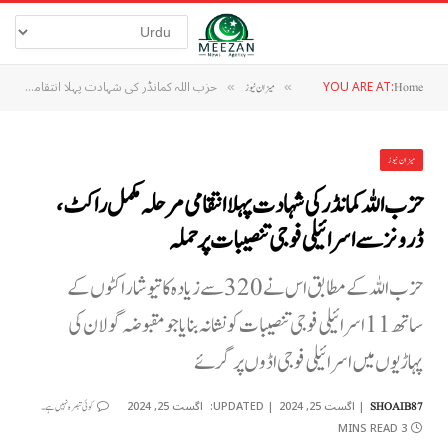
YOU ARE AT:
حزب اللہ کمانڈر کی شہادت پہلا انتقامی مرحلہ مکمل راکٹ، ڈرونز سے اسرائیلی فوجی تنصیبات پر حملہ
Home
»
میزان نیوز
»
میزان نیوز
حزب اللہ کمانڈر کی شہادت پہلا انتقامی مرحلہ مکمل راکٹ،
ڈرونز سے اسرائیلی فوجی تنصیبات پر حملہ
حزب اللہ کے مطابق اس نے 320 سے زیادہ کاتیوشا راکٹوں کے
ساتھ 11 اسرائیلی فوجی تنصیبات کو نشانہ بنایا جو مقبوضہ گولان کی
پہاڑیوں میں اسرائیلی فوجی اڈوں پر گرئے
اگست 25, 2024
UPDATED:
اگست 25, 2024
SHOAIB87
کوئی تبصرہ نہیں ہے۔
3 MINS READ