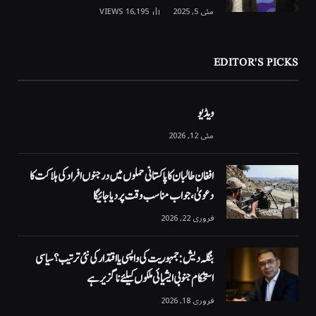
مئی 5, 2025
16,195
VIEWS
EDITOR'S PICKS
ویڈیو
مئی 12, 2026
افغان طالبان کا پاکستانی حملوں میں درجنوں افراد کی ہلاکت کا
دعویٰ، جواب مناسب وقت پر دیا جائیگا
فروری 22, 2026
بنگلہ دیش: جمہوریت کی واپسی یا اقتدار کی نئی ترتیب؟ سیاسی
استحکام جنوبی ایشیائی ملکوں کیلئے ناگزیر ہے
فروری 18, 2026