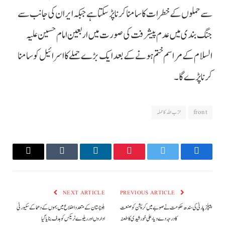
سے حملوں کے خطرات کا سامنا کرنا پڑسکتا ہے جبکہ ایران کی جانب سے
جنگ بندی میں عدم پیشرفت کی صورت میں اربعین امام حسین علیہ
السلام کے مراسم ختم ہونے کے بعد ایک بڑے حملے کا اسرائیل کو سامنا
کرنا پڑے گا۔
front
حزب اللہ کا حملہ
Email
Tumblr
LinkedIn
Pinterest
Twitter
Facebook
NEXT ARTICLE
PREVIOUS ARTICLE
پیپلزپارٹی کی سندھ حکومت نے صوبے میں کرپشن کو صنعت
بلوچستان کے متعدد اضلاع میں بموں کے دھماکے سکیورٹی
کا درجہ دے دیا، علی خورشیدی کا طعنہ
اداروں اور ریلوے ٹریکس کو ہدف بنایا گیا