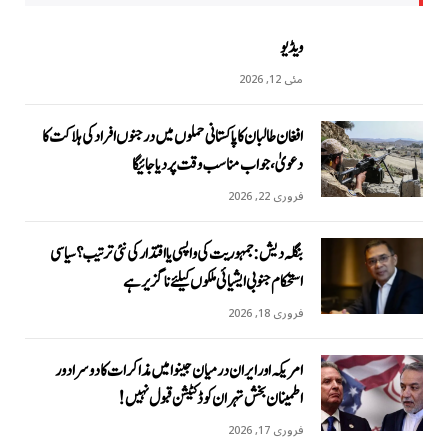
ویڈیو
مئی 12, 2026
افغان طالبان کا پاکستانی حملوں میں درجنوں افراد کی ہلاکت کا
دعویٰ، جواب مناسب وقت پر دیا جائیگا
فروری 22, 2026
بنگلہ دیش: جمہوریت کی واپسی یا اقتدار کی نئی ترتیب؟ سیاسی
استحکام جنوبی ایشیائی ملکوں کیلئے ناگزیر ہے
فروری 18, 2026
امریکہ اور ایران درمیان جینوا میں مذاکرات کا دوسرا دور
اطمینان بخش تہران کو ڈکٹیشن قبول نہیں!
فروری 17, 2026