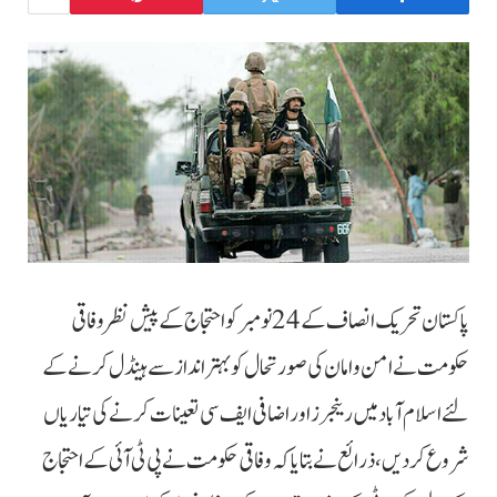
پاکستان تحریک انصاف کے 24 نومبر کو احتجاج کے پیش نظر وفاقی
حکومت نے امن و امان کی صورتحال کو بہتر انداز سے ہینڈل کرنے کے
لئے اسلام آباد میں رینجرز اور اضافی ایف سی تعینات کرنے کی تیاریاں
شروع کردیں، ذرائع نے بتایا کہ وفاقی حکومت نے پی ٹی آئی کے احتجاج