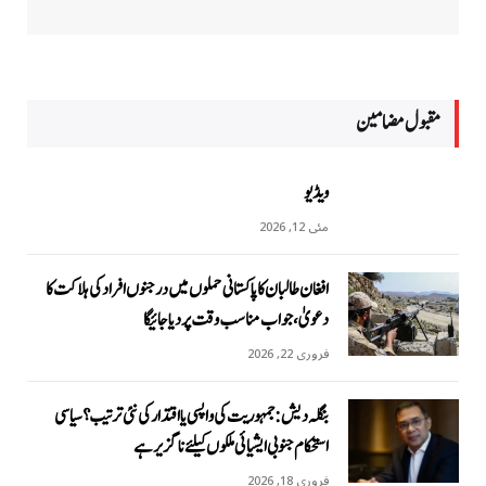
مقبول مضامين
ویڈیو
مئی 12, 2026
افغان طالبان کا پاکستانی حملوں میں درجنوں افراد کی ہلاکت کا
دعویٰ، جواب مناسب وقت پر دیا جائیگا
فروری 22, 2026
بنگلہ دیش: جمہوریت کی واپسی یا اقتدار کی نئی ترتیب؟ سیاسی
استحکام جنوبی ایشیائی ملکوں کیلئے ناگزیر ہے
فروری 18, 2026