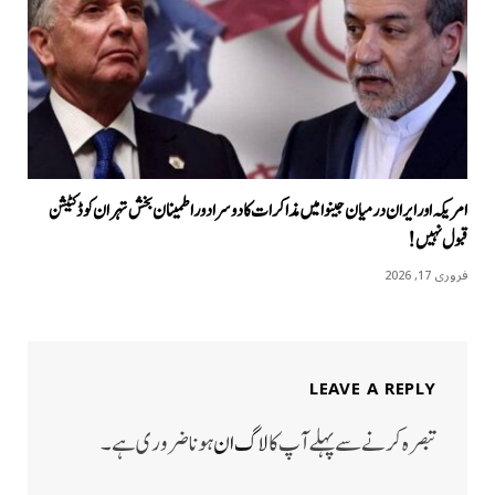
امریکہ اور ایران درمیان جینوا میں مذاکرات کا دوسرا دور اطمینان بخش تہران کو ڈکٹیشن
قبول نہیں!
فروری 17, 2026
LEAVE A REPLY
تبصرہ کرنے سے پہلے آپ کا
لاگ ان
ہونا ضروری ہے۔