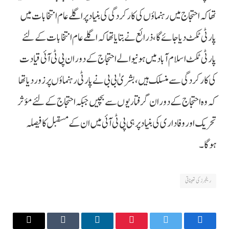
تھا کہ احتجاج میں رہنماؤں کی کارکردگی کی بنیاد پر اگلے عام انتخابات میں
پارٹی ٹکٹ دیا جائے گا، ذرائع نے بتایا تھا کہ اگلے عام انتخابات کے لئے
پارٹی ٹکٹ اسلام آباد میں ہونیوالے احتجاج کے دوران پی ٹی آئی قیادت
کی کارکردگی سے منسلک ہیں، بشریٰ بی بی نے پارٹی رہنماؤں پر زور دیا تھا
کہ وہ احتجاج کے دوران گرفتاریوں سے بچیں جبکہ احتجاج کے لئے مؤثر
تحریک اور وفاداری کی بنیاد پر ہی پی ٹی آئی میں ان کے مسقبل کا فیصلہ
ہوگا۔
رینجرز کی تعیناتی
Email
Tumblr
LinkedIn
Pinterest
Twitter
Facebook