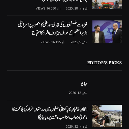
فروری 28, 2025
16,350
VIEWS
غزہ سے فلسطینیوں کی جبری بیدخلی کا منصوبہ پر اسرائیلی
وزیراعظم کے خلاف ہزاروں افراد کا احتجاج
مئی 5, 2025
16,195
VIEWS
EDITOR'S PICKS
ویڈیو
مئی 12, 2026
افغان طالبان کا پاکستانی حملوں میں درجنوں افراد کی ہلاکت کا
دعویٰ، جواب مناسب وقت پر دیا جائیگا
فروری 22, 2026