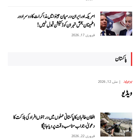
امریکہ اور ایران درمیان جینوا میں مذاکرات کا دوسرا دور
اطمینان بخش تہران کو ڈکٹیشن قبول نہیں!
فروری 17, 2026
پاکستان
مئی 12, 2026
میزان نیوز
ویڈیو
افغان طالبان کا پاکستانی حملوں میں درجنوں افراد کی ہلاکت کا
دعویٰ، جواب مناسب وقت پر دیا جائیگا
فروری 22, 2026