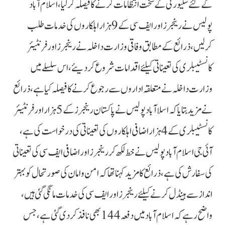
کے لئے سکیورٹی کے سخت انتظامات کرنے کا فیصلہ کرلیا، اسلام آباد
پولیس نے رینجرز اور ایف سی کے 9 ہزار اہلکاروں کی خدمات طلب
کرلیں، ذرائع کے مطابق وفاقی وزارت داخلہ نے رینجرز اور فرنٹیئر
کانسٹیبلری کی تعیناتی کیلئے اقدامات شروع کردیئے، اس سلسلے میں
وزارت داخلہ نے متعلقہ اداروں سے رجوع کرنےکا فیصلہ کیا ہے، ذرائع
نے مزید بتایا کہ اسلا آباد پولیس نے پاکستان رینجرز کے 5 ہزار اور فرنٹیئر
کانسٹیبلری کے 4 ہزار اضافی اہلکاروں کی تعیناتی کی درخواست کی ہے،
آئی جی اسلام آباد پولیس نے خط لکھ کر رینجرز اور اضافی ایف سی کی تعیناتی
کی سفارش کی ہے، ذرائع کا مزید کہنا تھا کہ امن و امان کی صورتحال کو بہتر
انداز سے ہینڈل کرنے کیلئے رینجرز اور ایف سی کی خدمات مانگی گئی ہیں،
واضح رہے کہ اسلام آباد میں دفعہ 144 بھی نافذ کردی گئی ہے، جس