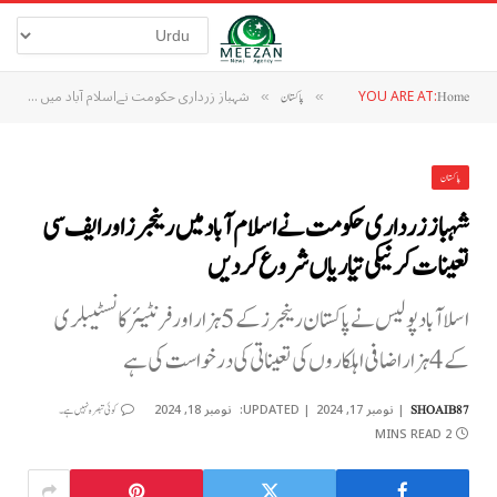
YOU ARE AT:
شہباز زرداری حکومت نےاسلام آباد میں رینجرز اور ایف سی تعینات کرنیکی تیاریاں شروع کردیں
Home
»
پاکستان
»
پاکستان
شہباز زرداری حکومت نےاسلام آباد میں رینجرز اور ایف سی
تعینات کرنیکی تیاریاں شروع کردیں
اسلا آباد پولیس نے پاکستان رینجرز کے 5 ہزار اور فرنٹیئر کانسٹیبلری
کے 4 ہزار اضافی اہلکاروں کی تعیناتی کی درخواست کی ہے
نومبر 17, 2024
UPDATED:
نومبر 18, 2024
SHOAIB87
کوئی تبصرہ نہیں ہے۔
2 MINS READ