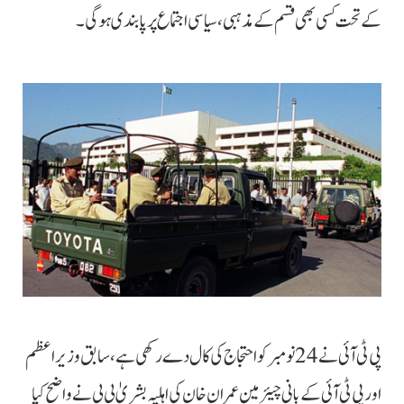
کے تحت کسی بھی قسم کے مذہبی، سیاسی اجتماع پر پابندی ہوگی۔
پی ٹی آئی نے 24 نومبر کو احتجاج کی کال دے رکھی ہے، سابق وزیراعظم
اور پی ٹی آئی کے بانی چیئرمین عمران خان کی اہلیہ بشریٰ بی بی نے واضح کیا