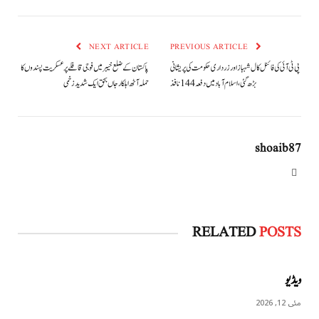
NEXT ARTICLE
PREVIOUS ARTICLE
پی ٹی آئی کی فائنل کال شہباز اور زرداری حکومت کی پریشانی
پاکستان کے ضلع خیبر میں فوجی قافلے پر عسکریت پسندوں کا
بڑھ گئی، اسلام آباد میں دفعہ 144 نافذ
حملہ آٹھ اہلکار جاں بحق ایک شدید زخمی
shoaib87
Website
RELATED
POSTS
ویڈیو
مئی 12, 2026