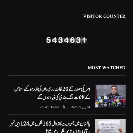
VISITOR COUNTER
MOST WATCHED
امریکی صدر کے 20 نکات ردی دان کی نذر ہوگئے، حماس
کے 8 نکات جنگ بندی کی بنیاد ہوں گے
اکتوبر 9, 2025
16,428
VIEWS
پاکستان میں جمہوریت کا زوال 165 ملکوں میں 124ویں نمبر
پر آگیا، 10 بدترین ملکوں میں شامل