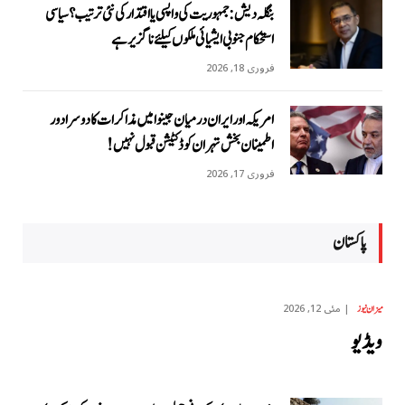
بنگلہ دیش: جمہوریت کی واپسی یا اقتدار کی نئی ترتیب؟ سیاسی
استحکام جنوبی ایشیائی ملکوں کیلئے ناگزیر ہے
فروری 18, 2026
امریکہ اور ایران درمیان جینوا میں مذاکرات کا دوسرا دور
اطمینان بخش تہران کو ڈکٹیشن قبول نہیں!
فروری 17, 2026
پاکستان
مئی 12, 2026
میزان نیوز
ویڈیو