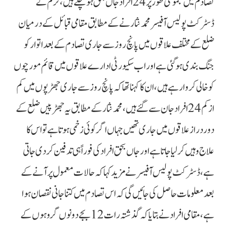
تصادم میں مجموعی طور پر 24 افراد جاں بحق ہوچکے ہیں، کُرم کے
ڈسٹرکٹ پولیس آفیسر محمد نثار نے کے مطابق مقامی قبائل کے درمیان
ضلع کے مختلف علاقوں میں پانچ روز سے جاری تصادم کے بعد اتوار کو
جنگ بندی ہو گئی ہے اور اب سکیورٹی ادارے علاقوں میں قائم مورچوں
کو خالی کروا رہے ہیں، ان کا کہنا تھا کہ پانچ روز سے جاری جھڑپوں میں کم
از کم 24 افراد جان سے گئے ہیں، محمد نثار کے مطابق یہ جھڑپیں ضلع کے
دور دراز علاقوں میں جاری تھیں جہاں اگر کوئی زخمی ہوتا ہے تو اس کا
علاج وہیں کر لیا جاتا ہے اور جاں بحق افراد کی فوراً ہی تدفین کردی جاتی
ہے، ڈسٹرکٹ پولیس آفیسر نے مزید کہا کہ حالات معمول پر آنے کے
بعد معلومات حاصل کی جائیں گی کہ اس تصادم میں کتنا جانی نقصان ہوا
ہے، مقامی افراد نے بتایا کہ گذشتہ رات 12 بجے دونوں گروہوں کے