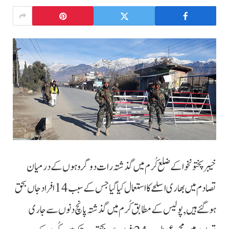
خیبر پختونخوا کے ضلع کُرم میں گذشتہ رات دو گروہوں کے درمیان
تصادم میں بھاری اسلحے کا استعمال کیا گیا جس کے سبب 14 افراد جاں بحق
ہوگئے ہیں, پولیس کے مطابق کُرم میں گذشتہ پانچ دنوں سے جاری