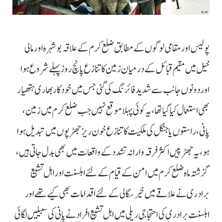
پولیس اور مقامی لوگوں کے مطابق ضلع کرم کے علاقہ بوشہرہ اور مالی
خیل میں مقیم قبائل کے درمیان زمین کا تنازع پانچ روز پہلے شروع ہوا
اور دونوں جانب سے شدید فائرنگ کی گئی جس میں خود کار بھاری ہتھیار
بھی استعمال کیا گیا تھا، یہ کوئی پہلا موقع نہیں جب ضلع کرم میں زمین،
پانی، راستوں یا جنگل کی ملکیت کا تنازع خون ریز جھڑپوں میں تبدیل ہوا
ہو، یہ جھڑپیں اکثر فرقہ وارانہ تشدد کے واقعات میں بھی بدل جاتی ہیں،
گزشتہ ماہ ضلع کرم میں امن کے قیام کے لئے اہلسنت اور اہل تشیع
برادری نے علاقے میں خیر سگالی کے لئے اقدامات بھی کیے تھے اور
اہلسنت برادری کی احتجاجی ریلی میں اہل تشیع افراد نے پانی کی سبیلیں لگائی