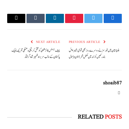
Email
Tumblr
LinkedIn
Pinterest
Twitter
Facebook
NEXT ARTICLE
PREVIOUS ARTICLE
بلوچستان میں فورسز نے دوسرے روز بھی قومی شاہرایئں
چیف جسٹس فائز عیسیٰ کو قتل کرنیکی دھمکی تحریک لبیک
بند رکھیں کوئٹہ میں مکمل شٹرڈاؤن ہڑتال
پاکستان کے نائب سربراہ ظہیر شاہ گرفتار
shoaib87
Website
RELATED
POSTS