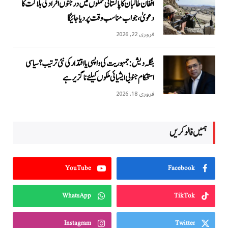
افغان طالبان کا پاکستانی حملوں میں درجنوں افراد کی ہلاکت کا
دعویٰ، جواب مناسب وقت پر دیا جائیگا
فروری 22, 2026
بنگلہ دیش: جمہوریت کی واپسی یا اقتدار کی نئی ترتیب؟ سیاسی
استحکام جنوبی ایشیائی ملکوں کیلئے ناگزیر ہے
فروری 18, 2026
ہمیں فالو کریں
YouTube
Facebook
WhatsApp
TikTok
Instagram
Twitter