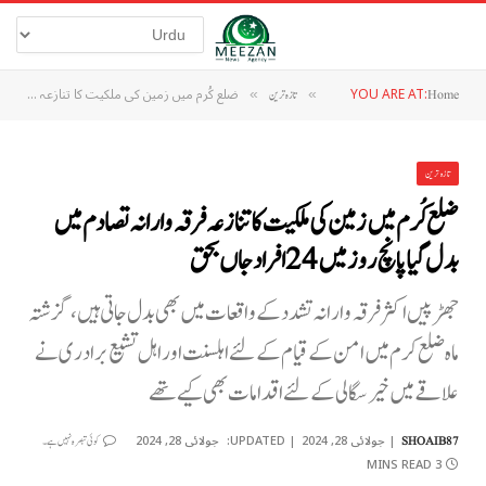
YOU ARE AT:
ضلع کُرم میں زمین کی ملکیت کا تنازعہ فرقہ وارانہ تصادم میں بدل گیا پانچ روز میں 24 افراد جاں بحق
Home
»
تازہ ترین
»
تازہ ترین
ضلع کُرم میں زمین کی ملکیت کا تنازعہ فرقہ وارانہ تصادم میں
بدل گیا پانچ روز میں 24 افراد جاں بحق
جھڑپیں اکثر فرقہ وارانہ تشدد کے واقعات میں بھی بدل جاتی ہیں، گزشتہ
ماہ ضلع کرم میں امن کے قیام کے لئے اہلسنت اور اہل تشیع برادری نے
علاقے میں خیر سگالی کے لئے اقدامات بھی کیے تھے
جولائی 28, 2024
UPDATED:
جولائی 28, 2024
SHOAIB87
کوئی تبصرہ نہیں ہے۔
3 MINS READ