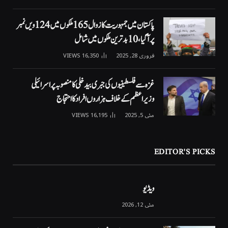
پاکستان میں جمہوریت کا زوال 165 ملکوں میں 124ویں نمبر
پر آگیا، 10 بدترین ملکوں میں شامل
فروری 28, 2025
16,350
VIEWS
غزہ سے فلسطینیوں کی جبری بیدخلی کا منصوبہ پر اسرائیلی
وزیراعظم کے خلاف ہزاروں افراد کا احتجاج
مئی 5, 2025
16,195
VIEWS
EDITOR'S PICKS
ویڈیو
مئی 12, 2026