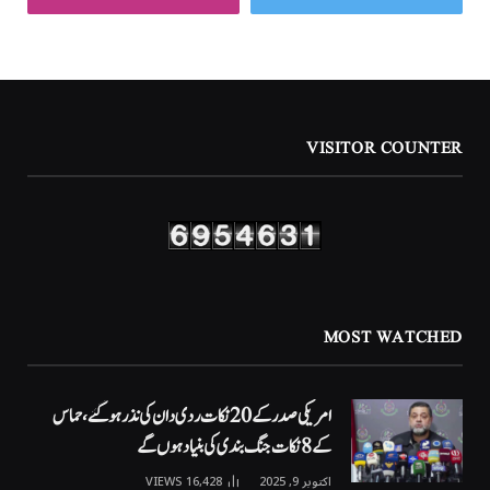
VISITOR COUNTER
MOST WATCHED
امریکی صدر کے 20 نکات ردی دان کی نذر ہوگئے، حماس
کے 8 نکات جنگ بندی کی بنیاد ہوں گے
اکتوبر 9, 2025
16,428
VIEWS