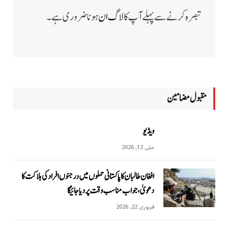
تبصرہ کرنے سے پہلے آپ کا
لاگ ان
ہونا ضروری ہے۔
مقبول مضامين
ویڈیو
مئی 12, 2026
افغان طالبان کا پاکستانی حملوں میں درجنوں افراد کی ہلاکت کا
دعویٰ، جواب مناسب وقت پر دیا جائیگا
فروری 22, 2026