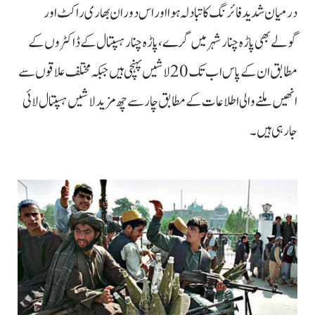
درمیان شدید فائرنگ کا تبادلہ ہوا اور اس دوران بھاری راکٹ اور
گولے بھی پاڑہ چنار شہر میں گرے، پاڑہ چنار ہسپتال کے ڈاکٹروں کے
مطابق ان کے پاس اب تک 20 لاشیں پہنچی ہیں جبکہ مختلف علاقوں سے
انھیں ملنے والی اطلاعات کے مطابق چار سے چھ مزید لاشیں ہسپتال لائی
جا رہی ہیں۔