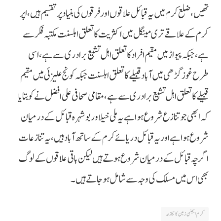
تھیں، ضلع کرم میں یہ قبائل علاقوں اور فرقوں کی بنیاد پر تقسیم ہیں، اپر
کرم کے علاقے تری مینگل میں اکثریت کا تعلق اہلسنت مکتبہ فکر سے
ہے، جبکہ پیواڑ میں مقیم افراد کا تعلق اہل تشیع برادری سے ہے، اسی
طرح غوز گڑھی میں آباد قبیلے کا تعلق اہلسنت جبکہ کونج علیزئی میں مقیم
قبیلے کا تعلق اہل تشیع برادری سے ہے، مقامی صحافی علی افضل نے کو بتایا
کہ ابھی جو تنازع شروع ہوا ہے یہ ملی خیلاور بوشہرہ قبائل کے درمیان
شروع ہوا ہے اور یہ قبائل دریائے کرم کے ساتھ آباد ہیں، یہ تنازعات
اگرچہ قبائل کے درمیان شروع ہوتے ہیں لیکن باقی علاقوں کے لوگ
بھی اس میں مسلک کی وجہ سے شامل ہوجاتے ہیں۔
کرم ایجنسی زمین کا تنازعہ