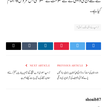
گئے تھے اُن کی واپسی کے لئے حکومت نے خصوصی بس سروس کا اہتمام
کیا ہے۔
ٹرمپ نے ایٹمی جنگ رکوائی؟
Email
Tumblr
LinkedIn
Pinterest
Twitter
Facebook
NEXT ARTICLE
PREVIOUS ARTICLE
ہندوستان کی مسلط کردہ لڑائی کا پاکستان پر بڑا مالی دباؤ نہیں
ٹرمپ سعودی عرب پہنچ گئے شام پر پابندیاں ختم کرنے کا
پڑے گا، آئی ایم ایف کی شرائط پوری ہونگی
اعلان، خطے کی بدلتی سیاست کیلئے اہم ہے
shoaib87