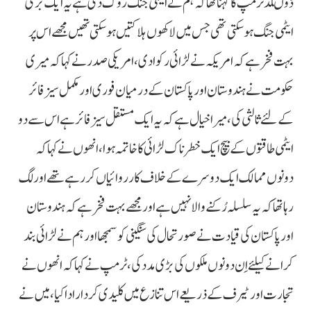
ڈوںلڈ ٹرمپ کا کہنا تھا کہ ہم نے ایٹمی جنگ روک دی ہے یہ ایک بُری
ایٹمی جنگ ہو سکتی تھی جس میں لاکھوں ہلاکتیں ہو سکتی تھیں مجھے اس پر
بہت فخر ہے کہ امریکہ نے لڑائی رکوا دی، امریکی صدر نے کہا کہ میری
حکومت نے ہندوستان اور پاکستان کے درمیان فوری اور مکمل سیز فائر
کے لئے ثالثی کی، میرا خیال ہے کہ یہ ایک مستقل سیز فائر ہے اس سے دو
ایٹمی طاقتوں کے بیچ ایک خطرناک لڑائی کا خاتمہ ہوا، انھوں نے کہا کہ
دونوں ممالک ایک دوسرے کے خلاف کارروائیاں کر رہے تھے اور لگ
رہا تھا کہ یہ سلسلہ رُکنے والا نہیں ہے اور مجھے بہت فخر ہے کہ ہندوستان
اور پاکستان کی قیادت نے صورتحال کی سنگینی کو سمجھا اور ہم نے لڑائی بند
کرانے کیلئے اِن دونوں ملکوں کی بڑی مدد کی، ٹرمپ نے کہا کہ انھوں نے
تجارت اور ٹیرف کے ذریعے اس تنازع میں کلیدی کردار ادا کیا، میں نے