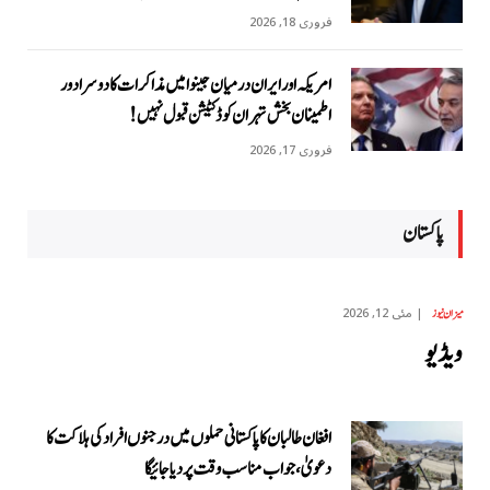
فروری 18, 2026
امریکہ اور ایران درمیان جینوا میں مذاکرات کا دوسرا دور
اطمینان بخش تہران کو ڈکٹیشن قبول نہیں!
فروری 17, 2026
پاکستان
مئی 12, 2026
میزان نیوز
ویڈیو
افغان طالبان کا پاکستانی حملوں میں درجنوں افراد کی ہلاکت کا
دعویٰ، جواب مناسب وقت پر دیا جائیگا