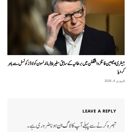
جیفری ایپسین فائلز واشنگٹن میں برطانیہ کے سابق سفیر پیٹر ماندلسون کو لاڈز کونسل سے باہر
کردیا
فروری 4, 2026
LEAVE A REPLY
تبصرہ کرنے سے پہلے آپ کا
لاگ ان
ہونا ضروری ہے۔