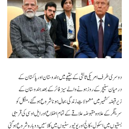
دوسری طرف امریکی ثالثی کے نتیجے میں ہندوستان اور پاکستان کے
درمیان سنیچر کے روز ہونے والے سیز فائر کے بعد ہندوستان کے
زیرقبضہ کشمیر میں معمولاتِ زندگی بحال ہونا شروع ہوگئے، منگل کو
سرینگر کے علاوہ مقبوضہ علاقے کے تمام اضلاع اور ایل او سی کی قریبی
بستیوں میں اسکول، کالج اور یونیورسٹیوں میں کلاسیں دوبارہ شروع ہوگئی