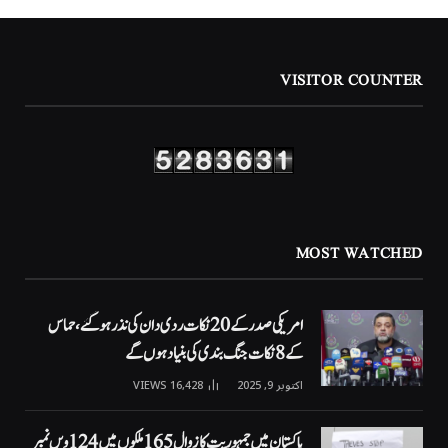
VISITOR COUNTER
MOST WATCHED
امریکی صدر کے 20 نکات ردی دان کی نذر ہوگئے، حماس
کے 8 نکات جنگ بندی کی بنیاد ہوں گے
اکتوبر 9, 2025
16,428
VIEWS
پاکستان میں جمہوریت کا زوال 165 ملکوں میں 124ویں نمبر