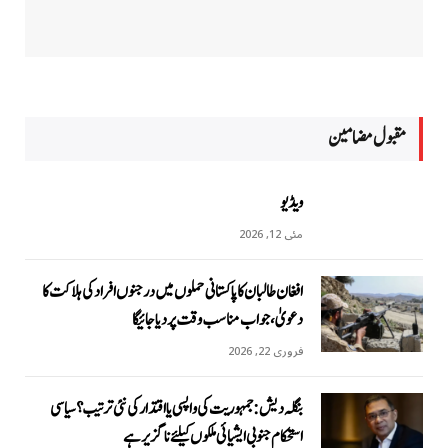
مقبول مضامين
ویڈیو
مئی 12, 2026
افغان طالبان کا پاکستانی حملوں میں درجنوں افراد کی ہلاکت کا
دعویٰ، جواب مناسب وقت پر دیا جائیگا
فروری 22, 2026
بنگلہ دیش: جمہوریت کی واپسی یا اقتدار کی نئی ترتیب؟ سیاسی
استحکام جنوبی ایشیائی ملکوں کیلئے ناگزیر ہے