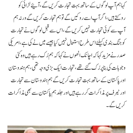
کہا ہم آپ لوگوں کے ساتھ بہت تجارت کریں گے، آئیے لڑائی کو
روکتے ہیں، اگر آپ اسے روکیں گے تو ہم تجارت کریں گے ورنہ ہم
آپ سے کوئی تجارت نہیں کریں گے، اس سے قبل لوگوں نے تجارت
کو جنگ بندی کیلئے اس طرح استعمال نہیں کیا جیسے میں نے کی ہے، امریکی
صدر نے مزید کہا کہ اچانک انھوں نے کہا کہ ہم رُک رہے ہیں وہ کئی
وجوہات کی بنا پر رُک گئے تھے، تجارت ایک بڑی وجہ تھی، ہم ہندوستان
اور پاکستان کے ساتھ بہت تجارت کریں گے ہم ہندوستان سے تجارت
اور ٹیرف پر مذاکرات کررہے ہیں اور جلد ہم پاکستان سے بھی مذاکرات
کریں گے۔