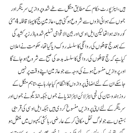
ہیں، ایئر پورٹ حکام کے مطابق منگل سے طے شدہ پروازیں سرینگر اور
جموں کے ہوائی اڈوں سے شروع ہوگئی ہیں، عازمینِ حج کا پہلا قافلہ 4 مئی
کو روانہ ہوا تھا لیکن ایل او سی اور بین الاقوامی تسلیم شدہ باڈرز پر کشیدگی
کے بعد حج قافلوں کی روانگی کا سلسلہ روک دیا گیا تھا، حکومت نے اعلان
کیا ہے کہ حج قافلوں کی روانگی کا سلسلہ بدھ کی صبح سے شروع ہوجائے گا
اور پروازیں منسوخ ہونے کی وجہ سے جو عازمین اپنے وقت پر نہیں
جاسکے ان کے لئے اضافی پروازوں کا انتظام کیا جارہا ہے، تاہم منگل کے
روز ہندوستان کی نجی ایئر لائن ایئرانڈیا نے جموں جبکہ انڈیگو نےجموں اور
سرینگر کے لئے اپنی پروازیں منسوخ کردی ہیں جبکہ ایل او سی کی قریبی
بستیوں سے جو لوگ نقل مکانی کرکے عارضی رہائشی کیمپوں میں منتقل ہو