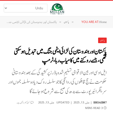
YOU ARE AT:
پاکستان اور ہندوستان کی لڑائی ایٹمی جنگ میں تبدیل ہو سکتی تھی، جسے روکنے میں کامیاب رہا، ٹرمپ
Home
»
پاکستان
»
پاکستان
پاکستان اور ہندوستان کی لڑائی ایٹمی جنگ میں تبدیل ہو سکتی
تھی، جسے روکنے میں کامیاب رہا، ٹرمپ
ایل او سی اور بین الاقوامی تسلیم شدہ باڈرز پر کشیدگی کے بعد ہندوستانی
حکومت نے حج قافلوں کی روانگی کا جو سلسلہ روک دیا وہ سلسلہ جموں اور
سرینگر ائیرپورٹ سے بدھ کی صبح سے شروع ہوجائے گا
مئی 13, 2025
UPDATED:
مئی 13, 2025
SHOAIB87
کوئی تبصرہ نہیں ہے۔
3 MINS READ