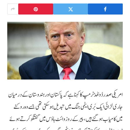
امریکی صدر ڈونلڈ ٹرمپ کا کہنا ہے کہ پاکستان اور ہندوستان کے درمیان
جاری لڑائی ایک بُری ایٹمی جنگ میں تبدیل ہو سکتی تھی جسے وہ روکنے
میں کامیاب ہوگئے ہیں، پیر کے روز وائٹ ہاؤس میں گفتگو کرتے ہوئے