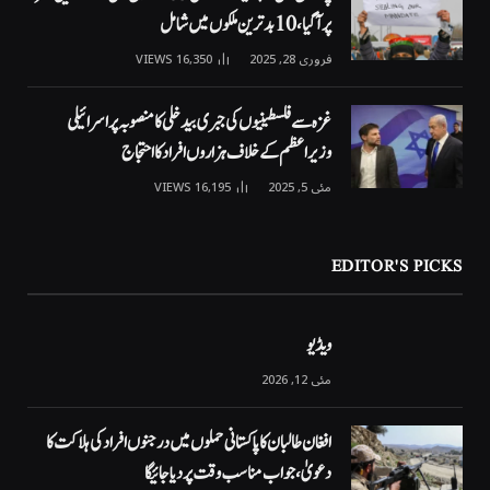
پر آگیا، 10 بدترین ملکوں میں شامل
فروری 28, 2025
16,350
VIEWS
غزہ سے فلسطینیوں کی جبری بیدخلی کا منصوبہ پر اسرائیلی
وزیراعظم کے خلاف ہزاروں افراد کا احتجاج
مئی 5, 2025
16,195
VIEWS
EDITOR'S PICKS
ویڈیو
مئی 12, 2026
افغان طالبان کا پاکستانی حملوں میں درجنوں افراد کی ہلاکت کا
دعویٰ، جواب مناسب وقت پر دیا جائیگا