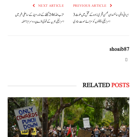
NEXT ARTICLE
PREVIOUS ARTICLE
ایرانی ایٹمی سائنسدان محسن فخری زادہ کے قتل میں ملوث 3
حزب اللہ کا 24 گھنٹے کے اندر حیفہ کے ساحلی شہر میں
اسرائیلی ایجنٹوں کو سزائے موت سنادی
اسرائیلی بحریہ کے فوجی اڈے پر دوسرا بڑا حملہ
shoaib87
Website
RELATED
POSTS