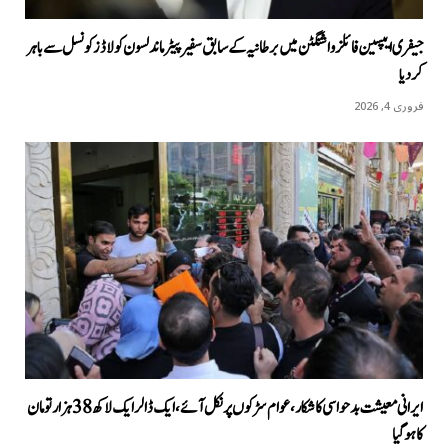
جیفری ایپسین فائلز واشنگٹن میں برطانیہ کے سابق سفیر پیٹر ماندلسون کو لاڈز کونسل سے باہر
کردیا
فروری 4, 2026
ایرانی معیشت بدحواسی کا شکار، عوام سڑکوں پر نکل آئے، ایک ڈالر ایک لاکھ 38 ہزار تومان
کا ہوگیا