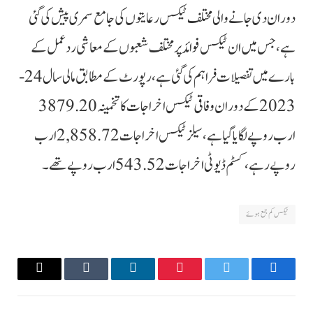
دوران دی جانے والی مختلف ٹیکس رعایتوں کی جامع سمری پیش کی گئی
ہے، جس میں ان ٹیکس فوائد پر مختلف شعبوں کے معاشی ردعمل کے
بارے میں تفصیلات فراہم کی گئی ہے، رپورٹ کے مطابق مالی سال 24-
2023 کے دوران وفاقی ٹیکس اخراجات کا تخمینہ 3879.20
ارب روپے لگایا گیا ہے، سیلز ٹیکس اخراجات 2,858.72 ارب
روپے رہے، کسٹم ڈیوٹی اخراجات 543.52 ارب روپے تھے۔
ٹیکس کم جمع ہوئے
Email
Tumblr
LinkedIn
Pinterest
Twitter
Facebook