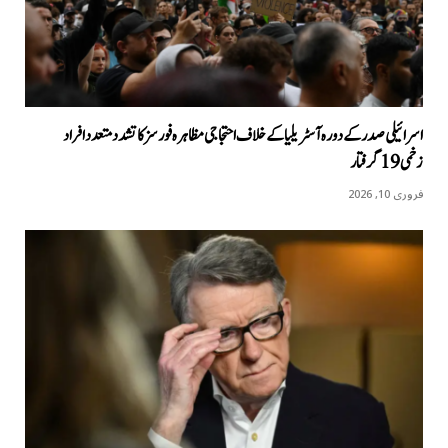
اسرائیلی صدر کے دورہ آسٹریلیا کےخلاف احتجاجی مظاہرہ فورسز کا تشدد متعدد افراد
زخمی 19 گرفتار
فروری 10, 2026