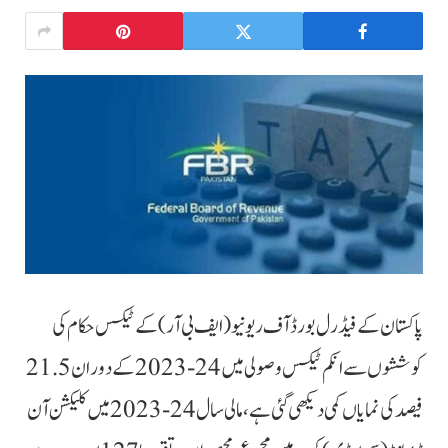
پاکستان کے فیڈرل بورڈ آف ریونیو (ایف بی آر) کے ٹیکس حکام کی
کوششوں سے انکم ٹیکس وصولی میں 24-2023 کے دوران 21.5
فیصد کی نمایاں کمی دیکھی گئی ہے، مالی سال 24-2023 میں کلیکشن آن