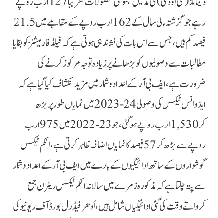
ڈیمانڈ (سی او ڈی) کی مد میں مجموعی محصولات تقریبا 127 ارب روپے
رہے جو گزشتہ مالی سال کے 162 ارب روپے کے مقابلے میں 21.5
فیصد کم ہیں، جس سے اس بات کی نشاندہی ہوتی ہے کہ فیلڈ فارمیشنز کو بقایا
مطالبات سے وصولیوں کو بڑھانے پر زیادہ توجہ مرکوز کرنے کی
ضرورت ہے، ایف بی آر کے اعداد و شمار میں مزید انکشاف کیا گیا ہے کہ
ایڈوانس ٹیکس کی وصولی 24-2023 میں نمایاں طور پر بڑھ
کر 1,530 ارب روپے ہوگئی، جو 23-2022 میں 975 ارب
روپے سے بڑھ کر 57 فیصد کا نمایاں اضافہ ظاہر کرتی ہے، انکم ٹیکس
گوشواروں کے ساتھ ادائیگیوں کے بارے میں ایف بی آر کے اعداد و شمار
سے پتہ چلتا ہے کہ مذکورہ زمرے میں سالانہ انکم ٹیکس ریٹرن جمع
کرواتے وقت کی گئی ادائیگیاں شامل ہیں، اُدھر فیڈرل بورڈ آف ریونیو کی