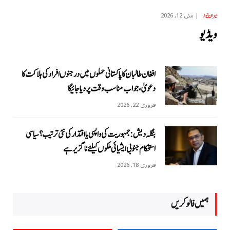
مئی 12, 2026
میزان نیوز
ویڈیو
افغان طالبان کا پاکستانی حملوں میں درجنوں افراد کی ہلاکت کا
دعویٰ، جواب مناسب وقت پر دیا جائیگا
فروری 22, 2026
بنگلہ دیش: جمہوریت کی واپسی یا اقتدار کی نئی ترتیب؟ سیاسی
استحکام جنوبی ایشیائی ملکوں کیلئے ناگزیر ہے
فروری 18, 2026
ہمیں فالو کریں