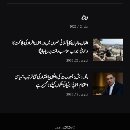
ویڈیو
مئی 12, 2026
افغان طالبان کا پاکستانی حملوں میں درجنوں افراد کی ہلاکت کا
دعویٰ، جواب مناسب وقت پر دیا جائیگا
فروری 22, 2026
بنگلہ دیش: جمہوریت کی واپسی یا اقتدار کی نئی ترتیب؟ سیاسی
استحکام جنوبی ایشیائی ملکوں کیلئے ناگزیر ہے
فروری 18, 2026
© 2026 میزان نیوز