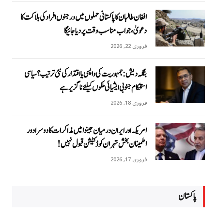
افغان طالبان کا پاکستانی حملوں میں درجنوں افراد کی ہلاکت کا
دعویٰ، جواب مناسب وقت پر دیا جائیگا
فروری 22, 2026
بنگلہ دیش: جمہوریت کی واپسی یا اقتدار کی نئی ترتیب؟ سیاسی
استحکام جنوبی ایشیائی ملکوں کیلئے ناگزیر ہے
فروری 18, 2026
امریکہ اور ایران درمیان جینوا میں مذاکرات کا دوسرا دور
اطمینان بخش تہران کو ڈکٹیشن قبول نہیں!
فروری 17, 2026
پاکستان