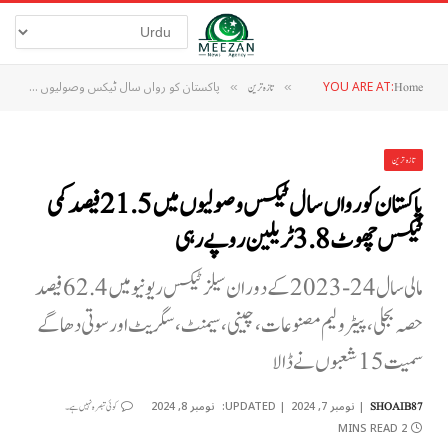
YOU ARE AT:
پاکستان کو رواں سال ٹیکس وصولیوں میں 21.5 فیصد کمی ٹیکس چھوٹ 3.8 ٹریلین روپے رہی
Home
»
تازہ ترین
»
تازہ ترین
پاکستان کو رواں سال ٹیکس وصولیوں میں 21.5 فیصد کمی
ٹیکس چھوٹ 3.8 ٹریلین روپے رہی
مالی سال 24-2023 کے دوران سیلز ٹیکس ریونیو میں 62.4 فیصد
حصہ بجلی، پیٹرولیم مصنوعات، چینی، سیمنٹ، سگریٹ اور سوتی دھاگے
سمیت 15 شعبوں نے ڈالا
نومبر 7, 2024
UPDATED:
نومبر 8, 2024
SHOAIB87
کوئی تبصرہ نہیں ہے۔
2 MINS READ