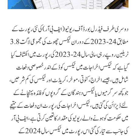
دوسری طرف فیڈرل بورڈ آف ریونیو (ایف بی آر) کی نئی رپورٹ کے
مطابق 24-2023 کے دوران ٹیکس چھوٹ کی مجموعی لاگت 3.8
ٹریلین روپے رہی، مالی سال 24-2023 کی رپورٹ میں انکشاف کیا
گیا ہے کہ ٹیکس اخراجات میں ٹیکس کوڈ کے اندر خصوصی دفعات
شامل ہیں، جیسے اخراج، کٹوتی، موخر، کریڈٹ اور ٹیکس کی کم شرحیں،
جو کچھ سرگرمیوں یا ٹیکس دہندگان کے گروپوں کو فائدہ پہنچانے کے
لئے ڈیزائن کی گئی ہیں، ٹیکس اخراجات کی رپورٹ ان دفعات کے نتیجے
میں حکومت کو ہونے والے ریونیو کی مقدار کا تعین کرتی ہے، ایف بی آر
کی جانب سے تیار کی گئی اس رپورٹ میں ٹیکس سال 2024 کے