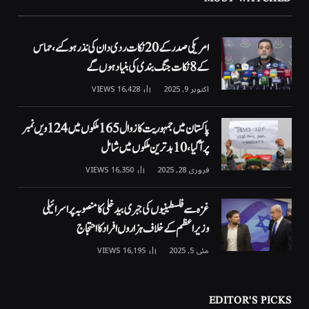
امریکی صدر کے 20 نکات ردی دان کی نذر ہوگئے، حماس
کے 8 نکات جنگ بندی کی بنیاد ہوں گے
اکتوبر 9, 2025
16,428
VIEWS
پاکستان میں جمہوریت کا زوال 165 ملکوں میں 124ویں نمبر
پر آگیا، 10 بدترین ملکوں میں شامل
فروری 28, 2025
16,350
VIEWS
غزہ سے فلسطینیوں کی جبری بیدخلی کا منصوبہ پر اسرائیلی
وزیراعظم کے خلاف ہزاروں افراد کا احتجاج
مئی 5, 2025
16,195
VIEWS
EDITOR'S PICKS