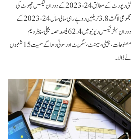
نئی رپورٹ کے مطابق 24-2023 کے دوران ٹیکس چھوٹ کی
مجموعی لاگت 3.8 ٹریلین روپے رہی، مالی سال 24-2023 کے
دوران سیلز ٹیکس ریونیو میں 62.4 فیصد حصہ بجلی، پیٹرولیم
مصنوعات، چینی، سیمنٹ، سگریٹ اور سوتی دھاگے سمیت 15 شعبوں
نے ڈالا۔