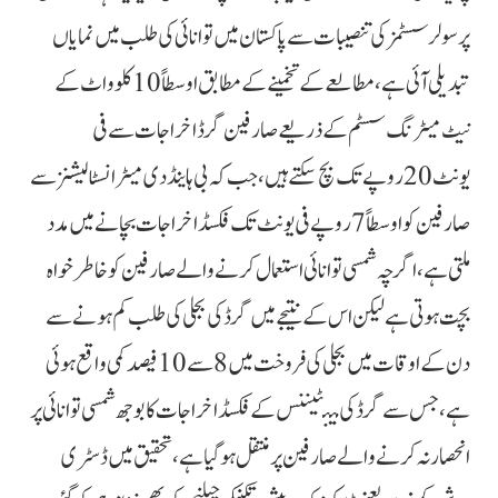
پر سولر سسٹمز کی تنصیبات سے پاکستان میں توانائی کی طلب میں نمایاں
تبدیلی آئی ہے، مطالعے کے تخمینے کے مطابق اوسطاً 10 کلو واٹ کے
نیٹ میٹرنگ سسٹم کے ذریعے صارفین گرڈ اخراجات سے فی
یونٹ 20 روپے تک بچ سکتے ہیں، جب کہ بی ہاینڈ دی میٹر انسٹالیشنز سے
صارفین کو اوسطاً 7 روپے فی یونٹ تک فکسڈ اخراجات بچانے میں مدد
ملتی ہے، اگرچہ شمسی توانائی استعمال کرنے والے صارفین کو خاطر خواہ
بچت ہوتی ہے لیکن اس کے نتیجے میں گرڈ کی بجلی کی طلب کم ہونے سے
دن کے اوقات میں بجلی کی فروخت میں 8 سے 10 فیصد کمی واقع ہوئی
ہے، جس سے گرڈ کی مینٹیننس کے فکسڈ اخراجات کا بوجھ شمسی توانائی پر
انحصار نہ کرنے والے صارفین پر منتقل ہوگیا ہے، تحقیق میں ڈسٹری