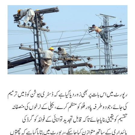
رپورٹ میں اس بات پر بھی زور دیا گیا ہے کہ ڈسٹری بیوشن کوڈ میں ترمیم
کی جائے، جو دوطرفہ پاور فلو کو منظم کرے، بجلی کے نرخوں کی منصفانہ
تقسیم کو یقینی بنایا جائے تاکہ قابل تجدید توانائی کے فوائد کوگرڈ کی
پائیداری کے ساتھ متوازن کیا جاسکے، رپورٹ میں بتایا گیا ہے کہ چھتوں