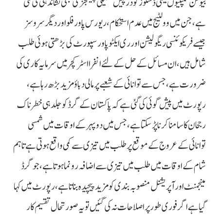
بیوشن کمپنیوں یعنی ڈسکوز کو درپیش تکنیکی چیلنجز کی بھی نشاندہی کی گئی
ہے، جن میں وولٹیج میں عدم استحکام، ریورس پاور فلو اور دیگر سروسز
جیسے فریکوئنسی ریگولیشن اور ری ایکٹو پاور سپورٹ کی بڑھتی ہوئی طلب
شامل ہیں، ان مسائل کے حل کے لئے انفرا اسٹرکچر میں سرمایہ کاری کی
ضرورت ہے، جس سے توانائی کے شعبے پر مالی دباؤ مزید بڑھ رہا ہے،
رپورٹ میں پیش گوئی کی گئی ہے کہ پاکستان کے گرڈ کو جلد ہی خطرناک
رجحان کا سامنا کرنا پڑسکتا ہے، جس میں دوپہر کے اوقات میں شمسی
توانائی کے عروج کے موقع پر طلب میں تیزی سے کمی واقع ہوتی ہے تاہم
شام کے اوقات میں طلب میں تیزی سے اضافہ رونما ہوتا ہے، جو گرڈ
مینجمنٹ اور آپریشنل منصوبہ بندی کو مزید پیچیدہ بناتا ہے، رپورٹ میں کہا
گیا ہے اگر فوری طور پر اصلاحات نہ کی گئیں تو یہ صورتحال تقسیم کار