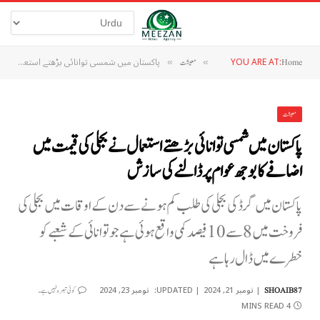
YOU ARE AT:
پاکستان میں شمسی توانائی بڑھتے استعمال نے بجلی کی قیمت میں اضافے کا بوجھ عوام پر ڈالنے کی سازش
Home
»
معیشت
»
معیشت
پاکستان میں شمسی توانائی بڑھتے استعمال نے بجلی کی قیمت میں
اضافے کا بوجھ عوام پر ڈالنے کی سازش
پاکستان میں گرڈ کی بجلی کی طلب کم ہونے سے دن کے اوقات میں بجلی کی
فروخت میں 8 سے 10 فیصد کمی واقع ہوئی ہے جو توانائی کے شعبے کو
خطرے میں ڈال رہا ہے
نومبر 21, 2024
UPDATED:
نومبر 23, 2024
SHOAIB87
کوئی تبصرہ نہیں ہے۔
4 MINS READ