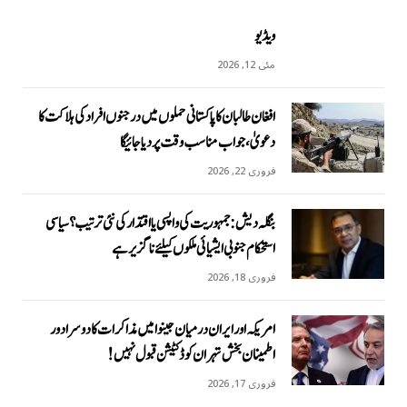
ویڈیو
مئی 12, 2026
افغان طالبان کا پاکستانی حملوں میں درجنوں افراد کی ہلاکت کا
دعویٰ، جواب مناسب وقت پر دیا جائیگا
فروری 22, 2026
بنگلہ دیش: جمہوریت کی واپسی یا اقتدار کی نئی ترتیب؟ سیاسی
استحکام جنوبی ایشیائی ملکوں کیلئے ناگزیر ہے
فروری 18, 2026
امریکہ اور ایران درمیان جینوا میں مذاکرات کا دوسرا دور
اطمینان بخش تہران کو ڈکٹیشن قبول نہیں!
فروری 17, 2026