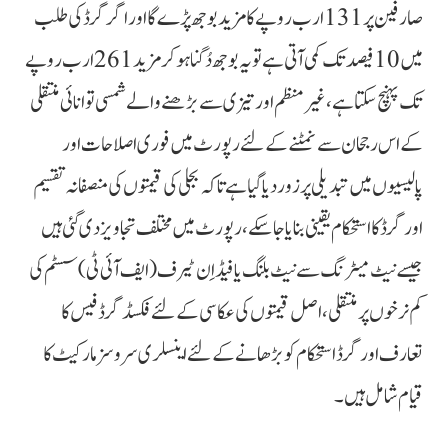
صارفین پر 131 ارب روپے کا مزید بوجھ پڑے گا اور اگر گرڈ کی طلب
میں 10فیصد تک کمی آتی ہے تو یہ بوجھ دُگنا ہو کر مزید 261 ارب روپے
تک پہنچ سکتا ہے، غیر منظم اور تیزی سے بڑھنے والے شمسی توانائی منتقلی
کے اس رجحان سے نمٹنے کے لئے رپورٹ میں فوری اصلاحات اور
پالیسیوں میں تبدیلی پر زور دیا گیا ہے تاکہ بجلی کی قیمتوں کی منصفانہ تقسیم
اور گرڈ کا استحکام یقینی بنایا جا سکے، رپورٹ میں مختلف تجاویز دی گئی ہیں
جیسے نیٹ میٹرنگ سے نیٹ بلنگ یا فیڈ اِن ٹیرف (ایف آئی ٹی) سسٹم کی
کم نرخوں پر منتقلی، اصل قیمتوں کی عکاسی کے لئے فکسڈ گرڈ فیس کا
تعارف اور گرڈ استحکام کو بڑھانے کے لئے اینسلری سروسز مارکیٹ کا
قیام شامل ہیں۔