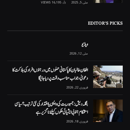
مئی 5, 2025
16,195
VIEWS
EDITOR'S PICKS
ویڈیو
مئی 12, 2026
افغان طالبان کا پاکستانی حملوں میں درجنوں افراد کی ہلاکت کا
دعویٰ، جواب مناسب وقت پر دیا جائیگا
فروری 22, 2026
بنگلہ دیش: جمہوریت کی واپسی یا اقتدار کی نئی ترتیب؟ سیاسی
استحکام جنوبی ایشیائی ملکوں کیلئے ناگزیر ہے
فروری 18, 2026