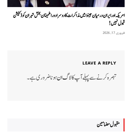
امریکہ اور ایران درمیان جینوا میں مذاکرات کا دوسرا دور اطمینان بخش تہران کو ڈکٹیشن
قبول نہیں!
فروری 17, 2026
LEAVE A REPLY
تبصرہ کرنے سے پہلے آپ کا
لاگ ان
ہونا ضروری ہے۔
مقبول مضامين