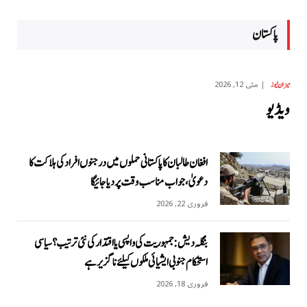
پاکستان
مئی 12, 2026
میزان نیوز
ویڈیو
افغان طالبان کا پاکستانی حملوں میں درجنوں افراد کی ہلاکت کا
دعویٰ، جواب مناسب وقت پر دیا جائیگا
فروری 22, 2026
بنگلہ دیش: جمہوریت کی واپسی یا اقتدار کی نئی ترتیب؟ سیاسی
استحکام جنوبی ایشیائی ملکوں کیلئے ناگزیر ہے
فروری 18, 2026