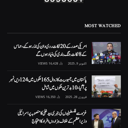
MOST WATCHED
امریکی صدر کے 20 نکات ردی دان کی نذر ہوگئے، حماس
کے 8 نکات جنگ بندی کی بنیاد ہوں گے
اکتوبر 9, 2025
16,428
VIEWS
پاکستان میں جمہوریت کا زوال 165 ملکوں میں 124ویں نمبر
پر آگیا، 10 بدترین ملکوں میں شامل
فروری 28, 2025
16,350
VIEWS
غزہ سے فلسطینیوں کی جبری بیدخلی کا منصوبہ پر اسرائیلی
وزیراعظم کے خلاف ہزاروں افراد کا احتجاج