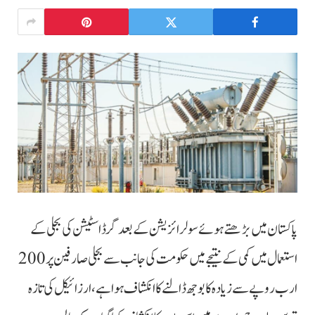
پاکستان میں بڑھتے ہوئے سولرائزیشن کے بعد گرڈ اسٹیشن کی بجلی کے
استعمال میں کمی کے نتیجے میں حکومت کی جانب سے بجلی صارفین پر 200
ارب روپے سے زیادہ کا بوجھ ڈالنے کا انکشاف ہوا ہے، ارزائیکل کی تازہ