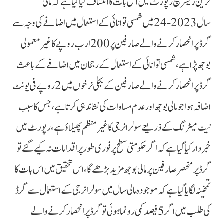
ترین ریسرچ رپورٹ میں اس بات کا انکشاف کیا گیا ہے کہ مالی
سال 2023-24 میں شمسی توانائی کے استعمال میں اضافے کی وجہ سے
گرڈ پر انحصار کرنے والے صارفین پر 200 ارب روپے کا غیر معمولی
بوجھ پڑا ہے، شمسی توانائی کے استعمال کے رجحان میں اضافے کے باعث
گرڈ پر انحصار کرنے والے صارفین کے بجلی نرخوں میں 2 روپے فی یونٹ
اضافہ ہوا جو مالی بوجھ اور عدم مساوات کی نشاندہی کرتا ہے، جس کا سبب
نیٹ میٹرنگ کے ذریعے سولر انرجی کا غیرمنظم پھیلاؤ ہے، رپورٹ میں
خبردار کیا گیا ہے کہ اگر حکومتی سطح پر فوری طور پر اقدامات نہ کیے گئے تو
گرڈ پر منحصر صارفین پر مالی بوجھ مزید بڑھے گا، اس تحقیق میں اس بات کا
تمخینہ لگایا گیا ہے کہ موجودہ مالی سال میں سولر انرجی کے استعمال سے گرڈ
کی طلب میں اگر 5 فیصد کمی رونما ہوئی تو گرڈ پر انحصار کرنے والے