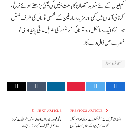
کمپنیوں کے لئے شدید نقصان کا باعث بنیں گی یعنی بڑھتے ہوئے نرخ،
گرڈ کی آمدن میں کمی اور مزید صارفین کے شمسی توانائی کی طرف منتقل
ہونے کا ایک سائیکل، جو توانائی کے شعبے کی طویل مدتی پائیداری کو
خطرے میں ڈال دے گا۔
شمسی بجلی کا استعمال
Email
Tumblr
LinkedIn
Pinterest
Twitter
Facebook
NEXT ARTICLE
PREVIOUS ARTICLE
انصار اللہ تحریک نے مسلم ملکوں سے امریکہ اور اسرائیل
عالمی فوجداری عدالت کا فیصلہ امریکہ نافرمانی سے گریز
کیخلاف عمومی جہاد کے اعلان کا مطالبہ کردیا
کرئے، جسکی سنگینی اُسے بھی متاثر کرسکتی ہے