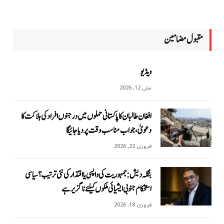
مقبول مضامين
ویڈیو
مئی 12, 2026
افغان طالبان کا پاکستانی حملوں میں درجنوں افراد کی ہلاکت کا
دعویٰ، جواب مناسب وقت پر دیا جائیگا
فروری 22, 2026
بنگلہ دیش: جمہوریت کی واپسی یا اقتدار کی نئی ترتیب؟ سیاسی
استحکام جنوبی ایشیائی ملکوں کیلئے ناگزیر ہے
فروری 18, 2026