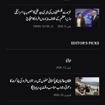
غزہ سے فلسطینیوں کی جبری بیدخلی کا منصوبہ پر اسرائیلی
وزیراعظم کے خلاف ہزاروں افراد کا احتجاج
مئی 5, 2025
16,195
VIEWS
EDITOR'S PICKS
ویڈیو
مئی 12, 2026
افغان طالبان کا پاکستانی حملوں میں درجنوں افراد کی ہلاکت کا
دعویٰ، جواب مناسب وقت پر دیا جائیگا
فروری 22, 2026