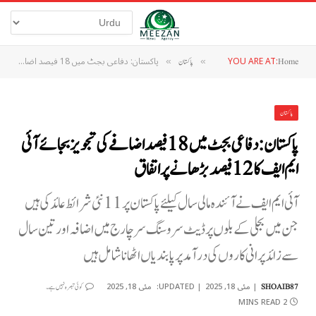
YOU ARE AT:
پاکستان: دفاعی بجٹ میں 18 فیصد اضافے کی تجویز بجائے آئی ایم ایف کا 12 فیصد بڑھانے پر اتفاق
Home
»
پاکستان
»
پاکستان
پاکستان: دفاعی بجٹ میں 18 فیصد اضافے کی تجویز بجائے آئی
ایم ایف کا 12 فیصد بڑھانے پر اتفاق
آئی ایم ایف نے آئندہ مالی سال کیلئے پاکستان پر 11 نئی شرائط عائد کی ہیں
جن میں بجلی کے بلوں پر ڈیٹ سروسنگ سرچارج میں اضافہ اور تین سال
سے زائد پرانی کاروں کی درآمد پر پابندیاں اٹھانا شامل ہیں
مئی 18, 2025
UPDATED:
مئی 18, 2025
SHOAIB87
کوئی تبصرہ نہیں ہے۔
2 MINS READ