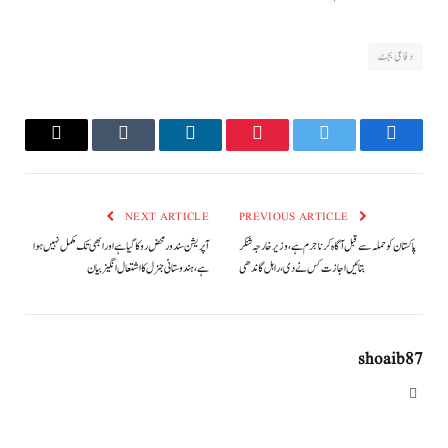
دفاعی بجٹ
Email
Tumblr
LinkedIn
Pinterest
Twitter
Facebook
NEXT ARTICLE
PREVIOUS ARTICLE
پاکستان کو حملہ سے قبل آگاہ کرنا جرم ہے، وزیر خارجہ شنکر
آپریشن سندور محض روکا گیا ہےاور ابھی تک مکمل نہیں ہوا
بتائیں اجازت کس نے دی، راہل گاندھی
ہے، ہندوستانی جنرل کااشتعال انگیز بیان
shoaib87
Website