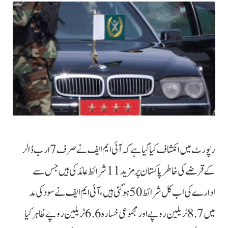
رپورٹ میں انکشاف کیا گیا ہے کہ آئی ایم ایف نے صرف 7 ارب ڈالر
کے قرضے کی خاطر پاکستان پر مزید 11 شرائط عائد کی ہیں جس سے
ادارے کی اب کل شرائط 50 ہوگئی ہیں، آئی ایم ایف نے سود کی مد
میں8.7 ٹریلین روپے اور مجموعی خسارہ 6.6 ٹریلین روپے ظاہر کیا