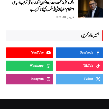
بنگلہ دیش: جمہوریت کی واپسی یا اقتدار کی نئی ترتیب؟ سیاسی
استحکام جنوبی ایشیائی ملکوں کیلئے ناگزیر ہے
فروری 18, 2026
ہمیں فالو کریں
YouTube
Facebook
WhatsApp
TikTok
Instagram
Twitter