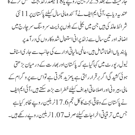
جارحیت کے بعد 2.5 ٹریلین روپے یا 18 فیصد زائد بجٹ مختص کرنے کا
عندیہ دیا ہے، آئی ایم ایف نے آئندہ مالی سال کیلئے پاکستان پر 11 نئی
شرائط عائد کی ہیں جن میں بجلی کے بلوں پر ڈیٹ سروسنگ سرچارج میں
اضافہ اور تین سال سے زائد پرانی استعمال شدہ کاروں کی درآمد پر
پابندیاں اٹھانا شامل ہیں، عالمی مالیاتی ادارے کی جانب سے جاری اسٹاف
لیول رپورٹ میں کہاگیا ہے کہ پاکستان اور بھارت کے درمیان بڑھتی
ہوئی کشیدگی اگر برقرار رہتی ہے یا مزید بگڑتی ہے تو اس سے پروگرام کے
مالی، بیرونی اور اصلاحاتی اہداف کیلئے خطرات بڑھ سکتے ہیں، آئی ایم ایف
نےپاکستان کے وفاقی بجٹ کا کل حجم 17.6 ٹریلین روپے ظاہر کیا ہے
جس میں ترقیاتی اخراجات کیلئےصرف 1.07 ٹریلین روپے رکھے ہیں۔