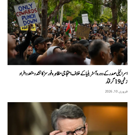
اسرائیلی صدر کے دورہ آسٹریلیا کےخلاف احتجاجی مظاہرہ فورسز کا تشدد متعدد افراد
زخمی 19 گرفتار
فروری 10, 2026