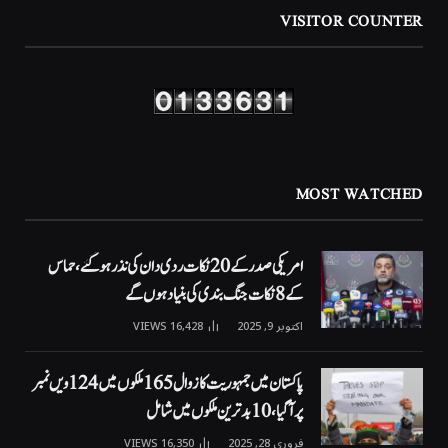
VISITOR COUNTER
MOST WATCHED
امریکی صدر کے 20 نکات ردی دان کی نذر ہوگئے، حماس
کے 8 نکات جنگ بندی کی بنیاد ہوں گے
اکتوبر 9, 2025
16,428
VIEWS
پاکستان میں جمہوریت کا زوال 165 ملکوں میں 124ویں نمبر
پر آگیا، 10 بدترین ملکوں میں شامل
فروری 28, 2025
16,350
VIEWS