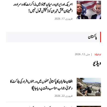
امریکہ اور ایران درمیان جینوا میں مذاکرات کا دوسرا دور
اطمینان بخش تہران کو ڈکٹیشن قبول نہیں!
فروری 17, 2026
پاکستان
مئی 12, 2026
میزان نیوز
ویڈیو
افغان طالبان کا پاکستانی حملوں میں درجنوں افراد کی ہلاکت کا
دعویٰ، جواب مناسب وقت پر دیا جائیگا
فروری 22, 2026