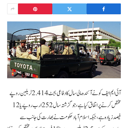
آئی ایم ایف کو نے آئندہ مالی سال کا دفاعی بجٹ 2.414 ٹریلین روپے
مختص کرنے پر اتفاق کیا ہے، جوگزشتہ سال 252 ارب روپے یا 12
فیصد زیادہ ہے، جبکہ اسلام آباد حکومت نے بھارت کی جانب سے