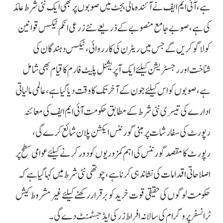
ہے، آئی ایم ایف نے آئندہ مالی بجٹ میں صوبوں پر بھی ایک نئی شرط عائد
کی ہے، صوبے جامع منصوبے کے ذریعے نئے زرعی انکم ٹیکس قوانین
کو لاگو کریں گے جس میں ریٹرن کی کارروائی، ٹیکس دہندگان کی
شناخت اور رجسٹریشن کیلئے ایک آپریشنل پلیٹ فارم کا قیام بھی شامل
ہے، صوبوں کو اس کیلئے جون کے آخر تک کا وقت دیا گیا ہے، عالمی مالیاتی
ادارے کی تیسری نئی شرط کے مطابق حکومت آئی ایم ایف کی معائنہ
رپورٹ کی سفارشات پر مبنی گورننس ایکشن پلان شائع کرے گی،
رپورٹ کا مقصد گورننس کی اہم کمزوریوں کو دور کرنے کیلئے عوامی سطح پر
اصلاحاتی اقدامات کی نشاندہی کرنا ہے، چوتھی نئی شرط میں کہا گیا ہے کہ
حکومت لوگوں کی حقیقی قوت خرید کو برقرار رکھنے کیلئے غیر مشروط کیش
ٹرانسفر پروگرام کی سالانہ افراط زر کی ایڈجسٹمنٹ دے گی۔