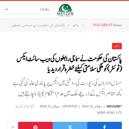
YOU ARE AT:
پاکستان کی حکومت نے سماجی رابطوں کی ویب سائٹ ایکس (ٹوئٹر) کو ملکی سلامتی کیلئے خطرہ قرار دیدیا
Home
»
پاکستان
»
پاکستان
پاکستان کی حکومت نے سماجی رابطوں کی ویب سائٹ ایکس
(ٹوئٹر) کو ملکی سلامتی کیلئے خطرہ قرار دیدیا
حساس اداروں کی رپورٹ کی روشنی میں ایکس پر پابندی عائد کی گئی ہے
کچھ عناصر ایکس کے ذریعے ملک میں عدم استحکام پھیلانا چاہتے ہیں
جولائی 8, 2024
UPDATED:
جولائی 8, 2024
SHOAIB87
کوئی تبصرہ نہیں ہے۔
3 MINS READ