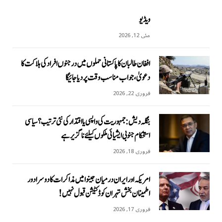
ویڈیو
مئی 12, 2026
افغان طالبان کا پاکستانی حملوں میں درجنوں افراد کی ہلاکت کا
دعویٰ، جواب مناسب وقت پر دیا جائیگا
فروری 22, 2026
بنگلہ دیش: جمہوریت کی واپسی یا اقتدار کی نئی ترتیب؟ سیاسی
استحکام جنوبی ایشیائی ملکوں کیلئے ناگزیر ہے
فروری 18, 2026
امریکہ اور ایران درمیان جینوا میں مذاکرات کا دوسرا دور
اطمینان بخش تہران کو ڈکٹیشن قبول نہیں!
فروری 17, 2026