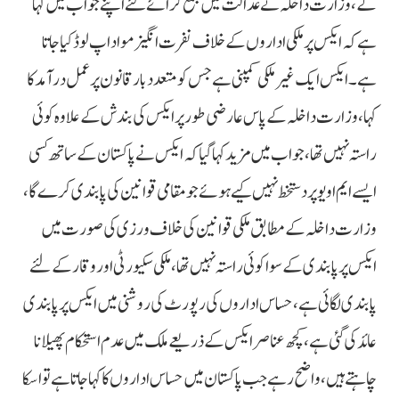
گے، وزارت داخلہ نے عدالت میں جمع کرائے گئے اپنے جواب میں کہا
ہے کہ ایکس پر ملکی اداروں کے خلاف نفرت انگیز مواد اپ لوڈ کیا جاتا
ہے۔ ایکس ایک غیر ملکی کمپنی ہے جس کو متعدد بار قانون پر عمل درآمد کا
کہا، وزارت داخلہ کے پاس عارضی طور پر ایکس کی بندش کے علاوہ کوئی
راستہ نہیں تھا، جواب میں مزید کہا گیا کہ ایکس نے پاکستان کے ساتھ کسی
ایسے ایم او یو پر دستخط نہیں کیے ہوئے جو مقامی قوانین کی پابندی کرے گا،
وزارت داخلہ کے مطابق ملکی قوانین کی خلاف ورزی کی صورت میں
ایکس پر پابندی کے سوا کوئی راستہ نہیں تھا، ملکی سکیورٹی اور وقار کے لئے
پابندی لگائی ہے، حساس اداروں کی رپورٹ کی روشنی میں ایکس پر پابندی
عائد کی گئی ہے، کچھ عناصر ایکس کے ذریعے ملک میں عدم استحکام پھیلانا
چاہتے ہیں، واضح رہے جب پاکستان میں حساس اداروں کا کہا جاتا ہے تو اسکا