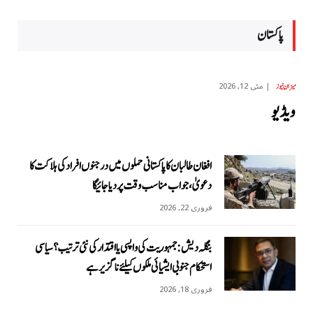
پاکستان
مئی 12, 2026
میزان نیوز
ویڈیو
افغان طالبان کا پاکستانی حملوں میں درجنوں افراد کی ہلاکت کا
دعویٰ، جواب مناسب وقت پر دیا جائیگا
فروری 22, 2026
بنگلہ دیش: جمہوریت کی واپسی یا اقتدار کی نئی ترتیب؟ سیاسی
استحکام جنوبی ایشیائی ملکوں کیلئے ناگزیر ہے
فروری 18, 2026