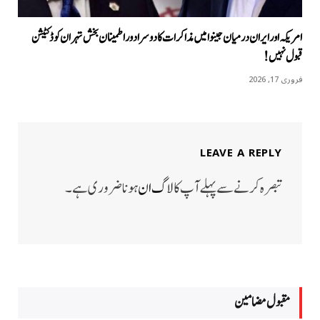
امریکہ اور ایران درمیان جینوا میں مذاکرات کا دوسرا دور اطمینان بخش تہران کو ڈکٹیشن
قبول نہیں!
فروری 17, 2026
LEAVE A REPLY
تبصرہ کرنے سے پہلے آپ کا
لاگ ان
ہونا ضروری ہے۔
مقبول مضامين