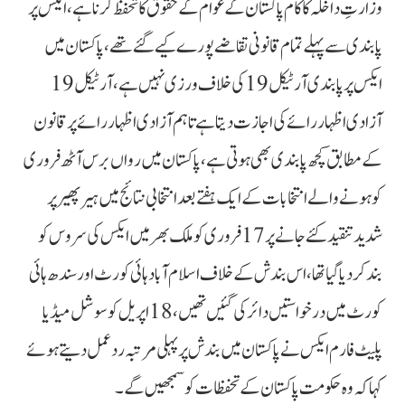
وزارتِ داخلہ کا کام پاکستان کے عوام کے حقوق کا تحفظ کرنا ہے، ایکس پر
پابندی سے پہلے تمام قانونی تقاضے پورے کیے گئے تھے، پاکستان میں
ایکس پر پابندی آرٹیکل 19کی خلاف ورزی نہیں ہے، آرٹیکل 19
آزادی اظہار رائے کی اجازت دیتا ہے تاہم آزادی اظہار رائے پر قانون
کے مطابق کچھ پابندی بھی ہوتی ہے، پاکستان میں رواں برس آٹھ فروری
کو ہونے والے انتخابات کے ایک ہفتے بعد انتخابی نتائج میں ہیر پھیر پر
شدید تنقید کئے جانے پر 17 فروری کو ملک بھر میں ایکس کی سروس کو
بند کردیا گیا تھا، اس بندش کے خلاف اسلام آباد ہائی کورٹ اور سندھ ہائی
کورٹ میں درخواستیں دائر کی گئیں تھیں، 18اپریل کو سوشل میڈیا
پلیٹ فارم ایکس نے پاکستان میں بندش پر پہلی مرتبہ ردعمل دیتے ہوئے
کہا کہ وہ حکومت پاکستان کے تحفظات کو سمجھیں گے۔