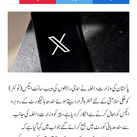
پاکستان کی وزارت داخلہ نے سماجی رابطوں کی ویب سائٹ ایکس (ٹوئٹر)
کو ملکی سلامتی کے لئے خطرہ قرار دیتے ہوئے سندھ ہائیکورٹ کے روبرو
ایکس کو بحال کرنے سے انکار کردیا ہے، پیر کو وزارت داخلہ کی جانب
سے سندھ ہائی کورٹ میں جمع کرائے گئے جواب میں کہا گیا ہے کہ