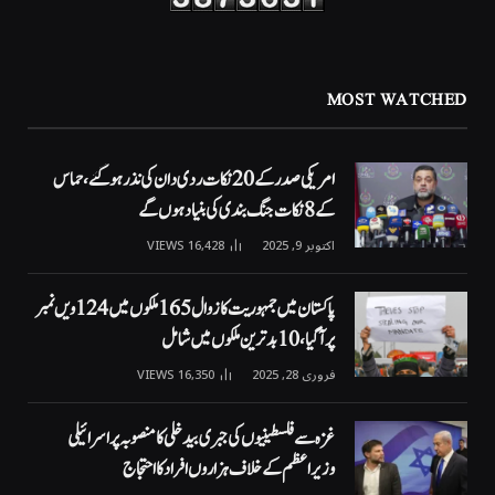
MOST WATCHED
امریکی صدر کے 20 نکات ردی دان کی نذر ہوگئے، حماس
کے 8 نکات جنگ بندی کی بنیاد ہوں گے
اکتوبر 9, 2025
16,428
VIEWS
پاکستان میں جمہوریت کا زوال 165 ملکوں میں 124ویں نمبر
پر آگیا، 10 بدترین ملکوں میں شامل
فروری 28, 2025
16,350
VIEWS
غزہ سے فلسطینیوں کی جبری بیدخلی کا منصوبہ پر اسرائیلی
وزیراعظم کے خلاف ہزاروں افراد کا احتجاج