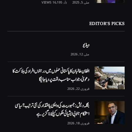
مئی 5, 2025
16,195
VIEWS
EDITOR'S PICKS
ویڈیو
مئی 12, 2026
افغان طالبان کا پاکستانی حملوں میں درجنوں افراد کی ہلاکت کا
دعویٰ، جواب مناسب وقت پر دیا جائیگا
فروری 22, 2026
بنگلہ دیش: جمہوریت کی واپسی یا اقتدار کی نئی ترتیب؟ سیاسی
استحکام جنوبی ایشیائی ملکوں کیلئے ناگزیر ہے
فروری 18, 2026