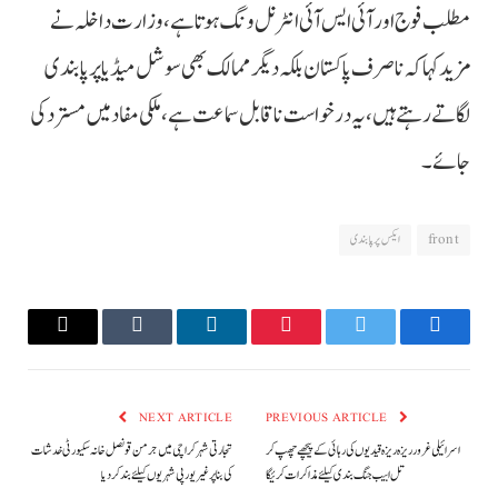
مطلب فوج اور آئی ایس آئی انٹرنل ونگ ہوتا ہے، وزارت داخلہ نے
مزید کہا کہ ناصرف پاکستان بلکہ دیگر ممالک بھی سوشل میڈیا پرپابندی
لگاتے رہتے ہیں، یہ درخواست ناقابل سماعت ہے، ملکی مفاد میں مسترد کی
جائے۔
front
ایکس پر پابندی
Email
Tumblr
LinkedIn
Pinterest
Twitter
Facebook
NEXT ARTICLE
PREVIOUS ARTICLE
اسرائیلی غرور ریزہ ریزہ قیدیوں کی رہائی کے پیچھے چھپ کر
تجارتی شہر کراچی میں جرمن قونصل خانہ سکیورٹی خدشات
تل ابیب جنگ بندی کیلئے مذاکرات کرئیگا
کی بنا پر غیر یورپی شہریوں کیلئے بند کردیا