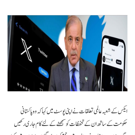
ایکس کے شعبہ عالمی تعلقات نے اپنی پوسٹ میں کہا کہ وہ پاکستانی
حکومت کے ساتھ ان کے تحفظات کو سمجھنے کے لئے کام جاری رکھیں