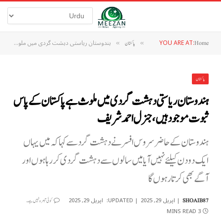
YOU ARE AT:
ہندوستان ریاستی دہشت گردی میں ملوث ہے پاکستان کے پاس ثبوت موجود ہیں، جنرل احمد شریف
Home
»
پاکستان
»
پاکستان
ہندوستان ریاستی دہشت گردی میں ملوث ہے پاکستان کے پاس
ثبوت موجود ہیں، جنرل احمد شریف
ہندوستان کے حاضر سروس افسر نے دہشت گرد سے کہا کہ میں یہاں
ایک دو دن کیلئے نہیں آیا میں سالوں سے دہشت گردی کررہا ہوں اور
آگے بھی کرتا رہوں گا
اپریل 29, 2025
UPDATED:
اپریل 29, 2025
SHOAIB87
کوئی تبصرہ نہیں ہے۔
3 MINS READ