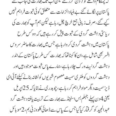
کہ پہلگام واقعے کو 7 دن گزرگئے لیکن اب تک بھارت کی جانب سے
پاکستان پر لگائے گئے بے بنیاد الزامات سے متعلق کوئی ثبوت فراہم نہیں
کیے گئے، صرف زبانی جمع خرچ چل رہا ہے لیکن ہم آپ کو بھارت کی
ریاستی دہشت گردی کے ثبوت پیش کر رہے ہیں کہ وہ کس طرح
پاکستان میں دہشت گردی کروا رہا ہے جس میں بھارت کا حاضر سروس
افسر بھی شامل ہے، ان کا کہنا تھا کہ بھارت کس طرح پاکستان کے اندر
دہشت گرد نیٹ ورک چلا رہا ہے ، ہمارے پاس ثبوت موجود ہیں اور
دہشت گردوں کو ملٹری سمیت معصوم شہریوں کو نشانہ بنانے کیلئے آئی ای
ڈیز سمیت دیگر مواد فراہم کر رہا ہے، چوہدری نے بتایا کہ 25اپریل
یعنی 4 دن پہلے جہلم بس اسٹینڈ سے بھارت کے تربیت یافتہ دہشت گرد
عبدالمجید کو گرفتار کیا گیا جس کے پاس سے ڈھائی کلو وزنی بم، 2 موبائل