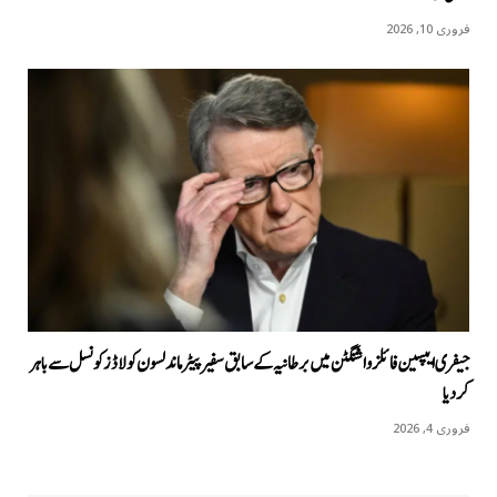
فروری 10, 2026
جیفری ایپسین فائلز واشنگٹن میں برطانیہ کے سابق سفیر پیٹر ماندلسون کو لاڈز کونسل سے باہر
کردیا
فروری 4, 2026