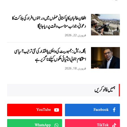
افغان طالبان کا پاکستانی حملوں میں درجنوں افراد کی ہلاکت کا
دعویٰ، جواب مناسب وقت پر دیا جائیگا
فروری 22, 2026
بنگلہ دیش: جمہوریت کی واپسی یا اقتدار کی نئی ترتیب؟ سیاسی
استحکام جنوبی ایشیائی ملکوں کیلئے ناگزیر ہے
فروری 18, 2026
ہمیں فالو کریں
YouTube
Facebook
WhatsApp
TikTok