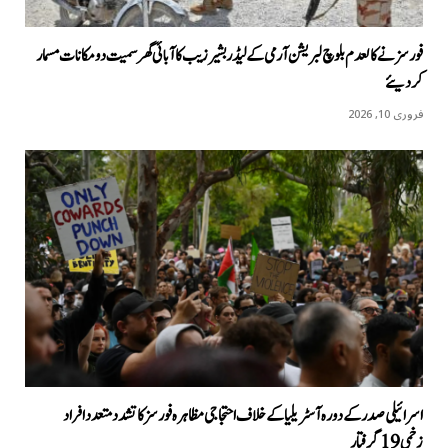
فورسز نے کالعدم بلوچ لبریشن آرمی کے لیڈر بشیر زیب کا آبائی گھر سمیت دو مکانات مسمار
کردیئے
فروری 10, 2026
اسرائیلی صدر کے دورہ آسٹریلیا کےخلاف احتجاجی مظاہرہ فورسز کا تشدد متعدد افراد
زخمی 19 گرفتار