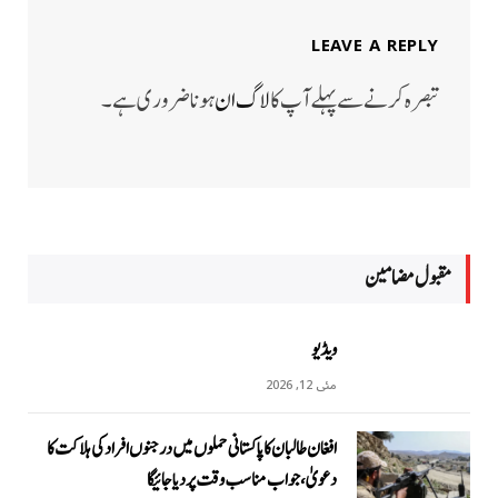
LEAVE A REPLY
تبصرہ کرنے سے پہلے آپ کا
لاگ ان
ہونا ضروری ہے۔
مقبول مضامين
ویڈیو
مئی 12, 2026
افغان طالبان کا پاکستانی حملوں میں درجنوں افراد کی ہلاکت کا
دعویٰ، جواب مناسب وقت پر دیا جائیگا