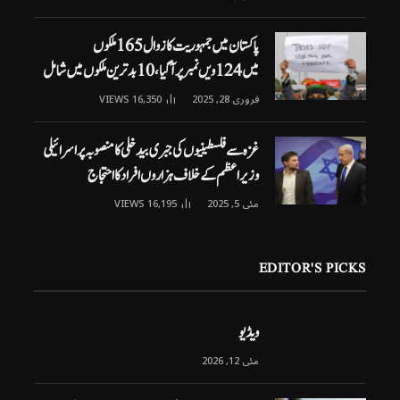
پاکستان میں جمہوریت کا زوال 165 ملکوں
میں 124ویں نمبر پر آگیا، 10 بدترین ملکوں میں شامل
فروری 28, 2025
16,350
VIEWS
غزہ سے فلسطینیوں کی جبری بیدخلی کا منصوبہ پر اسرائیلی
وزیراعظم کے خلاف ہزاروں افراد کا احتجاج
مئی 5, 2025
16,195
VIEWS
EDITOR'S PICKS
ویڈیو
مئی 12, 2026