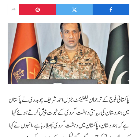
پاکستانی فوج کے ترجمان لیفٹیننٹ جنرل احمد شریف چوہدری نے پاکستان
میں ہندوستان کی ریاستی دہشت گردی کے ثبوت پیش کرتے ہوئے کہا
ہے کہ ہندوستان، پاکستان میں دہشت گردی پھیلا رہا ہے، انہوں نے کہا