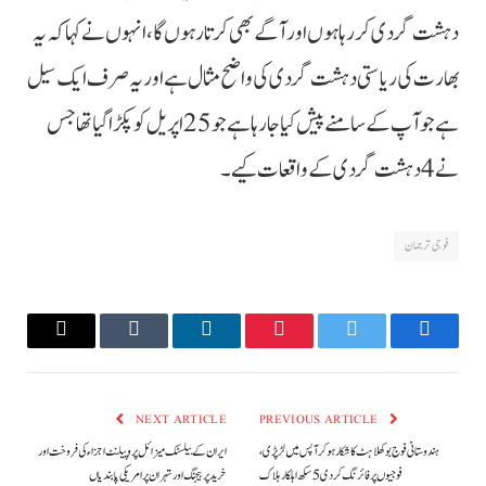
دہشت گردی کررہا ہوں اور آگے بھی کرتا رہوں گا، انہوں نے کہا کہ یہ
بھارت کی ریاستی دہشت گردی کی واضح مثال ہے اور یہ صرف ایک سیل
ہے جو آپ کے سامنے پیش کیا جارہا ہے جو 25 اپریل کو پکڑا گیا تھا جس
نے 4 دہشت گردی کے واقعات کیے۔
فوجی ترجمان
Email
Tumblr
LinkedIn
Pinterest
Twitter
Facebook
NEXT ARTICLE
PREVIOUS ARTICLE
ہندوستانی فوج بوکھلاہٹ کا شکار ہوکر آپس میں لڑ پڑی،
ایران کے بیلسٹک میزائل پروپیلنٹ اجزاء کی فروخت اور
فوجیوں پر فائرنگ کر دی 5 سکھ اہلکار ہلاک
خرید پر بیجنگ اور تہران پر امریکی پابندیاں