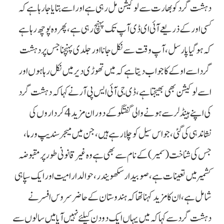
دہشت گرد کو بھارت سے لوکیشن مل رہی ہے اور اسے بتایا جارہا ہے کہ
کسی اور کے ذریعے آئی ای ڈی آپ تک پہنچ رہی ہے، پھر وہ پوچھ رہا ہے
کہ ہوگیا پارسل، آپ وقت سے نکل جانا اور جلدی پہنچنا جس پر دہشت
گرد اسے اوکے کا جواب دیتا ہے کہ میں تھوڑی دیر میں نکل رہا ہوں اور
اسے لوکیشن بھی بھیجتا ہے، ڈی جی آئی ایس پی آر نے کہا کہ دہشت گرد
کی اپنے ہینڈلر سے ہونے والی گفتگو کے دوران مزید 4 کرداروں کی
نشاندہی کی گئی، جو اس سیل کو چلارہے ہیں، جن میں میجر سندیپ ورما،
جس کی شناخت (سمیر) کے نام سے بھی ہے وہ غیر قانونی طور پر مقبوضہ
کشمیر میں تعینات ہے، صوبیدار سکھویندر، حوالدار امیت اور ایک سپاہی
شامل ہے، ان کا مزید کہنا تھا کہ ہندوستان کے حاضر سروس افسر نے
دہشت گرد سے کہا کہ میں یہاں ایک دو دن کیلئے نہیں آیا میں سالوں سے