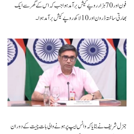
فون اور 70 ہزار روپے کیش برآمد ہوا جب کہ اس کے گھر سے ایک
بھارتی ساختہ ڈرون اور 10 لاکھ روپے کیش برآمد ہوا۔
جنرل شریف نے بتایا کہ واٹس ایپ پر ہونے والی بات چیت کے دوران