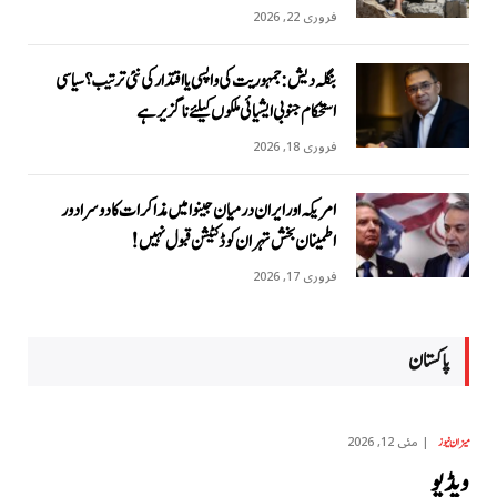
فروری 22, 2026
بنگلہ دیش: جمہوریت کی واپسی یا اقتدار کی نئی ترتیب؟ سیاسی
استحکام جنوبی ایشیائی ملکوں کیلئے ناگزیر ہے
فروری 18, 2026
امریکہ اور ایران درمیان جینوا میں مذاکرات کا دوسرا دور
اطمینان بخش تہران کو ڈکٹیشن قبول نہیں!
فروری 17, 2026
پاکستان
مئی 12, 2026
میزان نیوز
ویڈیو