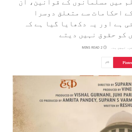
لم میں مسلمانوں کے قوانین، ان
 کے احکامات سے متعلق دوسرا
ی ہے اور یہ دکھایا گیا ہے کہ
 کو حقوق نہیں دیتے
2 MINS READ
رہ نہیں ہے۔
Pinte