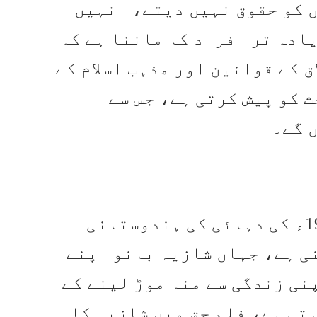
 کو حقوق نہیں دیتے، انہیں
ادہ تر افراد کا ماننا ہے کہ
ق کے قوانین اور مذہب اسلام کے
 کو پیش کرتی ہے، جس سے
 گے۔
واضح رہے کہ فلم کی کہانی 1980ء کی دہائی کی ہندوستانی
ی ہے، جہاں شازیہ بانو اپنے
نی زندگی سے منہ موڑ لینے کے
تی ہے، فلم حق میں شازیہ کا