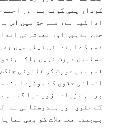
کردار یمی گوتم نے اور احمد خ
ادا کیا ہے، فلم حق میں اس با
حق، مذہبی اور معاشرتی اقدار
فلم کے ابتدائی ٹیلر میں بھی 
مسلمان عورت نہیں بلکہ ہندوس
فلم میں عورت کی قانونی جنگ،
انسانی حقوق کے موضوعات شامل
پر بہت زیادہ زور دیا گیا ہے،
کے حقوق اور ہندوستانی عدالت
پیچیدہ معاملات کو بھی نمایا