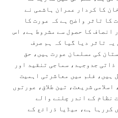
ان کا کردار عمران ہاشمی نے
ت کا تاثر واضح ہے کہ عورت کا
 انصاف کا حصول سے مشروط ہے، اس
یہ تاثر دیا گیا کہ ہم صرف
تان کی مسلمان عورت ہیں، حق
 ذاتی جدوجہد، سماجی تنقید اور
 ہیں، فلم میں معاشرتی اہمیت
 اسلامی شریعت، تین طلاق، عورتوں
 نظام کے اندر چلنے والے
ں کررہا ہے، میڈیا ذرائع کے