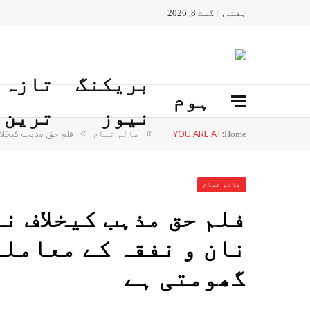
ہفتہ, اگست 8, 2026
بریکنگ
تازہ
ہوم
نیوز
ترین
YOU ARE AT:
فلم حق مذہب کیخلاف 
»
»
Home
عالم تمام
عالم تمام
فلم حق مذہب کیخلاف نہ
نان و نفقہ کے معاملے
گھومتی ہے