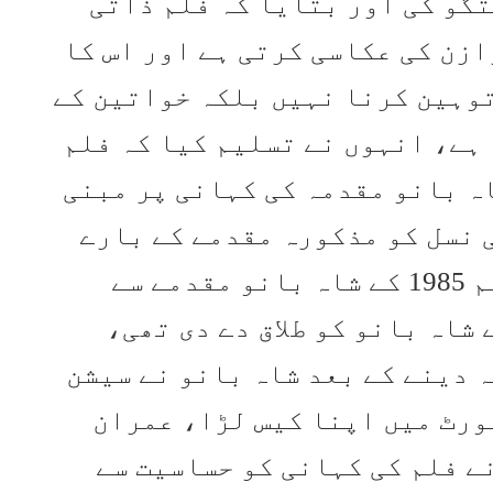
تگو کی اور بتایا کہ فلم ذاتی
زن کی عکاسی کرتی ہے اور اس کا
توہین کرنا نہیں بلکہ خواتین کے
ہے، انہوں نے تسلیم کیا کہ فلم
اہ بانو مقدمہ کی کہانی پر مبنی
 نسل کو مذکورہ مقدمے کے بارے
میں زیادہ معلومات نہ ہو، فلم 1985 کے شاہ بانو مقدمے سے
شاہ بانو کو طلاق دے دی تھی،
ہ دینے کے بعد شاہ بانو نے سیشن
ورٹ میں اپنا کیس لڑا، عمران
ے فلم کی کہانی کو حساسیت سے