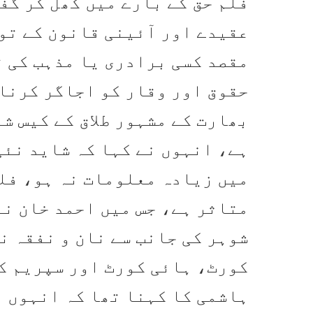
فلم حق کے بارے میں کھل کر گف
عقیدے اور آئینی قانون کے توا
مقصد کسی برادری یا مذہب کی 
حقوق اور وقار کو اجاگر کرنا 
بھارت کے مشہور طلاق کے کیس ش
ہے، انہوں نے کہا کہ شاید نئی
متاثر ہے، جس میں احمد خان نے 
شوہر کی جانب سے نان و نفقہ ن
کورٹ، ہائی کورٹ اور سپریم ک
ہاشمی کا کہنا تھا کہ انہوں ن