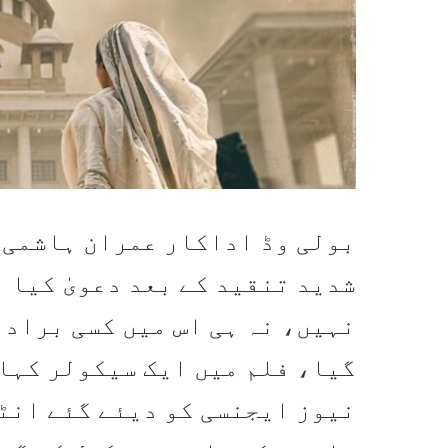
بولی وڈ اداکار عمران ہاشمی ن
شدید تنقید کے بعد دعویٰ کیا ہے
نہیں، نہ ہی اس میں کسی برادر
گیا، فلم میں ایک سیکولر کہا
نیوز ایجنسی کو دیئے گئے انٹ