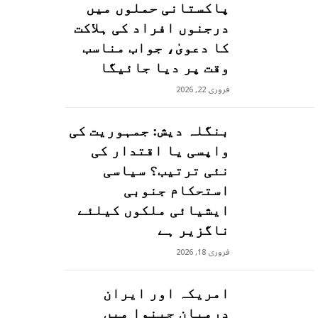
پاکستانی حملوں میں
درجنوں افراد کی ہلاکت
کا دعویٰ، جواب مناسب
وقت پر دیا جائیگا
فروری 22, 2026
بنگلہ دیش: جمہوریت کی
واپسی یا اقتدار کی
نئی ترتیب؟ سیاسی
استحکام جنوبی
ایشیائی ملکوں کیلئے
ناگزیر ہے
فروری 18, 2026
امریکہ اور ایران
درمیان جینوا میں