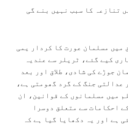
ق میں مسلمان عورت کا کردار یمی
اری کیے گئے، ٹریلر سے عندیہ
ان جوڑے کی شادی، طلاق اور بعد
 عدالتی جنگ کے گرد گھومتی ہے،
لم میں مسلمانوں کے قوانین، ان
 کے احکامات سے متعلق دوسرا
ی ہے اور یہ دکھایا گیا ہے کہ