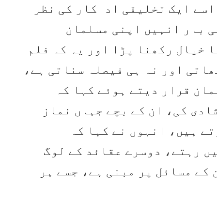
اسے ایک تخلیقی اداکار کی نظر
ی بار انہیں اپنی مسلمان
 خیال رکھنا پڑا اور یہ کہ فلم
ھاتی اور نہ ہی فیصلہ سناتی ہے،
مان قرار دیتے ہوئے کہا کہ
ادی کی، ان کے بچے جہاں نماز
تے ہیں، انہوں نے کہا کہ
ں رہتے، دوسرے عقائد کے لوگ
 کے مسائل پر مبنی ہے، جسے ہر