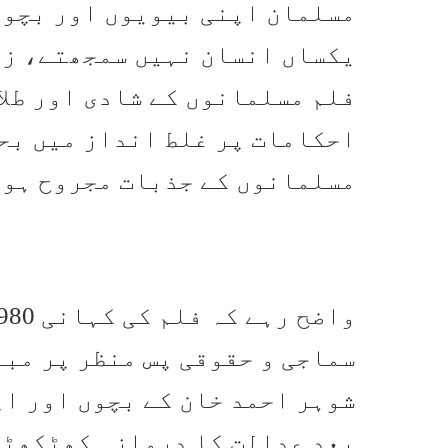
مسلمان اپنی بیویوں اور بچوں
یکساں انسان نہیں سمجھتے، زی
فلم مسلمانوں کے شادی اور طلا
احکامات پر غلط انداز میں بحث
مسلمانوں کے جذبات مجروح ہوں
سماجی و حقوقی پس منظر پر مبن
شوہر احمد خان کے بچوں اور اپ
بعد عدالت کا دروازہ کھٹکھٹا