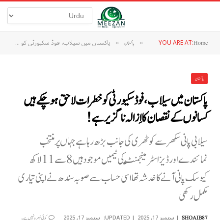
YOU ARE AT:
پاکستان میں سیلاب، فوڈ سکیورٹی کو خطرات لاحق ہوچکے ہیں کسانوں کے نقصان کا اِزالہ ناگزیر ہے!
Home
»
پاکستان
»
پاکستان
پاکستان میں سیلاب، فوڈ سکیورٹی کو خطرات لاحق ہوچکے ہیں
کسانوں کے نقصان کا اِزالہ ناگزیر ہے!
سیلابی پانی سکھر سے کوٹھری کی جانب بڑھ رہا ہے جہاں پر منتخب
نمائندے اور ڈیزاسٹر منیجمنٹ کی ٹیمیں موجود ہیں 8 سے 11 لاکھ
کیوسک پانی آنے کا خدشہ تھا اسی حساب سے صوبہ سندھ نے اپنی تیاری
مکمل رکھی
ستمبر 17, 2025
UPDATED:
ستمبر 17, 2025
SHOAIB87
کوئی تبصرہ نہیں ہے۔