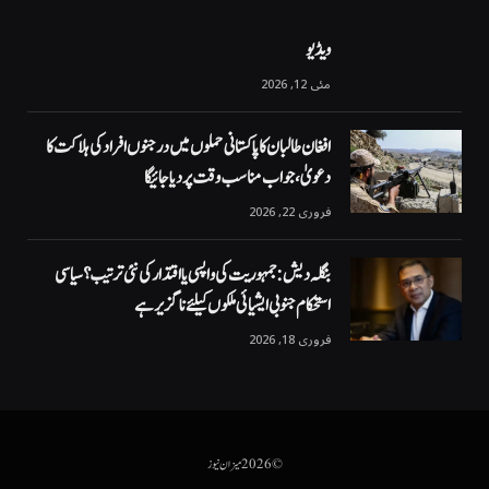
ویڈیو
مئی 12, 2026
افغان طالبان کا پاکستانی حملوں میں درجنوں افراد کی ہلاکت کا
دعویٰ، جواب مناسب وقت پر دیا جائیگا
فروری 22, 2026
بنگلہ دیش: جمہوریت کی واپسی یا اقتدار کی نئی ترتیب؟ سیاسی
استحکام جنوبی ایشیائی ملکوں کیلئے ناگزیر ہے
فروری 18, 2026
© 2026 میزان نیوز