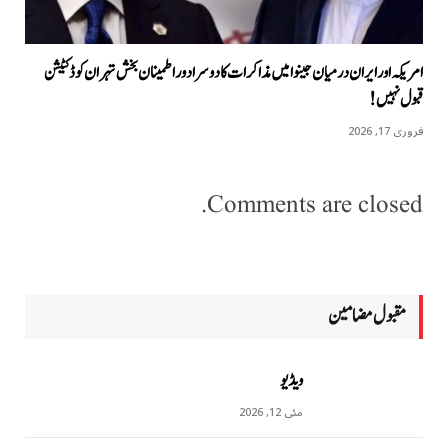
امریکہ اور ایران درمیان جینوا میں مذاکرات کا دوسرا دور اطمینان بخش تہران کو ڈکٹیشن
قبول نہیں!
فروری 17, 2026
Comments are closed.
مقبول مضامين
ویڈیو
مئی 12, 2026