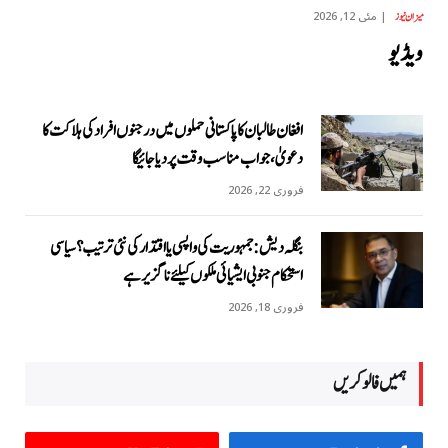
مئی 12, 2026
میزان نیوز
ویڈیو
افغان طالبان کا پاکستانی حملوں میں درجنوں افراد کی ہلاکت کا
دعویٰ، جواب مناسب وقت پر دیا جائیگا
فروری 22, 2026
بنگلہ دیش: جمہوریت کی واپسی یا اقتدار کی نئی ترتیب؟ سیاسی
استحکام جنوبی ایشیائی ملکوں کیلئے ناگزیر ہے
فروری 18, 2026
ہمیں فالو کریں