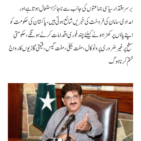
برسراقتدار سیاسی جماعتوں کی جانب سے ناجائز استعمال ہوتا ہے اور
امدادی سامان کی فروخت کی خبریں شائع ہوتی ہیں، پاکستان کی حکومت کو
اپنے پاؤں پر کھڑا ہونے کیلئے چند فوری اقدامات کرنے ہونگے، حکومتی
سطح پر غیرضروری پروٹوکال، مفت بجلی، مفت گیس، قیمتی گاڑیوں کا رواج
ختم کرنا ہوگ