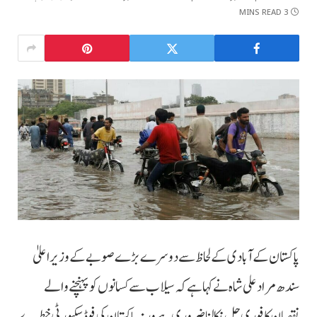
3 MINS READ
پاکستان کے آبادی کے لحاظ سے دوسرے بڑے صوبے کے وزیراعلیٰ
سندھ مراد علی شاہ نے کہا ہے کہ سیلاب سے کسانوں کو پہنچنے والے
نقصان کا فوری حل نکالنا ضروری ہے ورنہ پاکستان کی فوڈ سکیورٹی خطرے