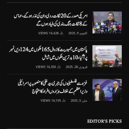
امریکی صدر کے 20 نکات ردی دان کی نذر ہوگئے، حماس
کے 8 نکات جنگ بندی کی بنیاد ہوں گے
اکتوبر 9, 2025
16,428
VIEWS
پاکستان میں جمہوریت کا زوال 165 ملکوں میں 124ویں نمبر
پر آگیا، 10 بدترین ملکوں میں شامل
فروری 28, 2025
16,350
VIEWS
غزہ سے فلسطینیوں کی جبری بیدخلی کا منصوبہ پر اسرائیلی
وزیراعظم کے خلاف ہزاروں افراد کا احتجاج
مئی 5, 2025
16,195
VIEWS
EDITOR'S PICKS