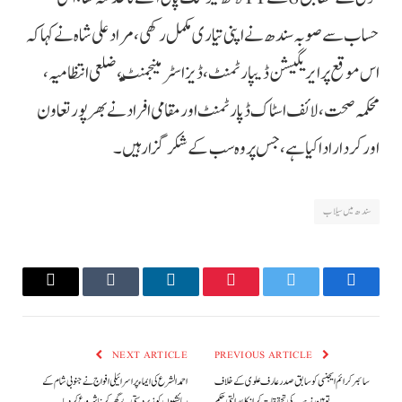
حساب سے صوبہ سندھ نے اپنی تیاری مکمل رکھی، مراد علی شاہ نے کہا کہ
اس موقع پر ایریگیشن ڈیپارٹمنٹ، ڈیزاسٹر منیجمنٹ، ضلعی انتظامیہ،
محکمہ صحت، لائف اسٹاک ڈپارٹمنٹ اور مقامی افراد نے بھرپور تعاون
اور کردار ادا کیا ہے، جس پر وہ سب کے شکر گزار ہیں۔
سندھ میں سیلاب
Email
Tumblr
LinkedIn
Pinterest
Twitter
Facebook
NEXT ARTICLE
PREVIOUS ARTICLE
سائبر کرائم ایجنسی کو سابق صدر عارف علوی کے خلاف
احمد الشرع کی ایماء پر اسرائیلی افواج نے جنوبی شام کے
توہین مذہب کی تحقیقات کرانیکا عدالتی حکم
رہائشیوں کو زبردستی بے گھر کرنا شروع کردیا