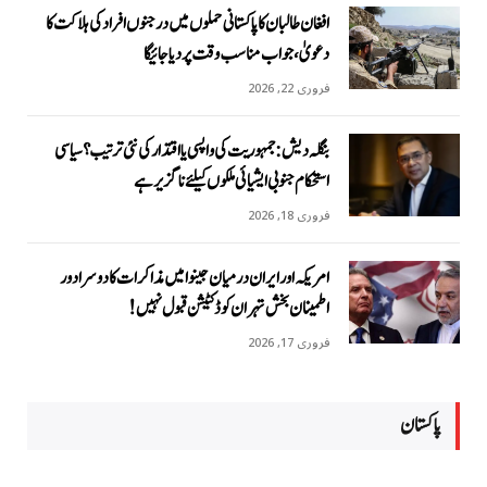
افغان طالبان کا پاکستانی حملوں میں درجنوں افراد کی ہلاکت کا
دعویٰ، جواب مناسب وقت پر دیا جائیگا
فروری 22, 2026
بنگلہ دیش: جمہوریت کی واپسی یا اقتدار کی نئی ترتیب؟ سیاسی
استحکام جنوبی ایشیائی ملکوں کیلئے ناگزیر ہے
فروری 18, 2026
امریکہ اور ایران درمیان جینوا میں مذاکرات کا دوسرا دور
اطمینان بخش تہران کو ڈکٹیشن قبول نہیں!
فروری 17, 2026
پاکستان