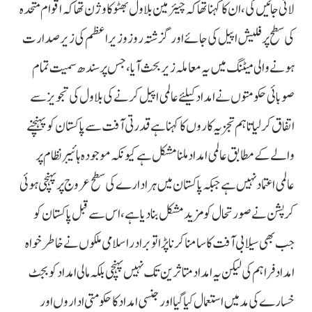
لائی جائیں گی، ان کا کہنا تھا کہ چیئرمین بلاول بھٹو کا وژن تھا کہ اقوام متحدہ
کی سطح پر فلیش اپیل کی جائے اور گزشتہ روز وزیراعظم کی زیر صدارت
ہونے والی میٹنگ میں یہ معاملہ زیر بحث آیا، جس پر سندھ سمیت تمام
صوبائی حکومتوں نے امداد کیلئے عالمی اپیل کرنے کی بلاول کی تجویز سے
اتفاق کرلیا تاہم تجزیہ کاروں کا کہنا ہے قدرتی آفت سے پاکستان کو پہنچنے
والے کے مطابق عالمی امداد ملنا مشکل ہے کیونکہ موجودہ ہائیبر نظام پر
عالمی اعتماد نہیں ہے جبکہ پاکستان میں ہر ادارے کی سطح عروج پر پہنچی ہوئی
کرپشن نے صورتحال کو مزید مشکل بنادیا ہے، اس سے قبل پاکستان کو
جب بھی سیلابی آفت کا سامنا کرنا پڑا تو برادر اسلامی ملکوں نے خاطر خواہ
امداد فراہم کی لیکن یہ امداد متاثرین تک نہیں پہنچی بلکہ مالی امداد کو بجٹ
خسارے کی مد میں استعمال کیا گیا اور جنسی امداد کا حکومتی اداروں اور