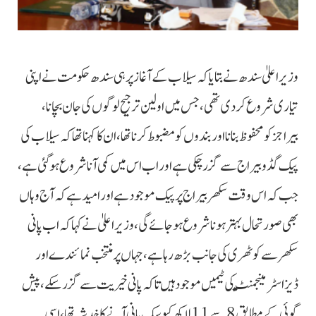
وزیراعلیٰ سندھ نے بتایا کہ سیلاب کے آغاز پر ہی سندھ حکومت نے اپنی
تیاری شروع کردی تھی، جس میں اولین ترجیح لوگوں کی جان بچانا،
بیراجز کو محفوظ بنانا اور بندوں کو مضبوط کرنا تھا، ان کا کہنا تھا کہ سیلاب کی
پیک گڈو بیراج سے گزر چکی ہے اور اب اس میں کمی آنا شروع ہوگئی ہے،
جب کہ اس وقت سکھر بیراج پر پیک موجود ہے اور امید ہے کہ آج وہاں
بھی صورتحال بہتر ہونا شروع ہوجائے گی، وزیر اعلیٰ نے کہا کہ اب پانی
سکھر سے کوٹھری کی جانب بڑھ رہا ہے، جہاں پر منتخب نمائندے اور
ڈیزاسٹر منیجمنٹ کی ٹیمیں موجود ہیں تاکہ پانی خیریت سے گزر سکے، پیش
گوئی کے مطابق 8 سے 11 لاکھ کیوسک پانی آنے کا خدشہ تھا، اسی