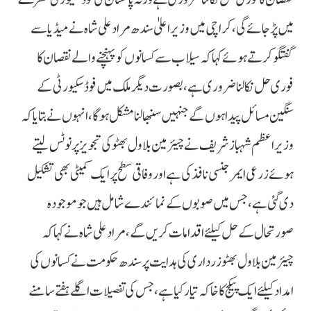
میں پڑ جائے گی، کراچی میں وزیر اعلیٰ سندھ مراد علی شاہ نے میڈیا سے
گفتگو کرتے ہوئے کہا کہ سیلاب سے کسانوں کو پہنچنے والے نقصان کا
فوری حل نکالنا ضروری ہے، بصورت دیگر ملک میں فوڈ سکیورٹی کے
سنگین مسائل پیدا ہوں گے جنہیں سنبھالنا مشکل ہوگا، انہوں نے بتایا کہ
وزیراعظم شہباز شریف نے چیئرمین بلاول بھٹو کی تجویز پر نوٹس لیتے
ہوئے زرعی ایمرجنسی نافذ کی ہے اور وفاقی سطح پر ایک کمیٹی بھی تشکیل
دی گئی ہے، جس میں صوبوں کے نمائندے شامل ہیں جو موجودہ
صورتحال کے حل کیلئے اقدامات کریں گے، مراد علی شاہ نے کہا کہ
چیئرمین بلاول بھٹو زرداری کی ہدایت پر سندھ حکومت نے کسانوں کی
امداد کیلئے ایک پیکج کا خاکہ تیار کیا ہے، جس کی تفصیلات اگلے ہفتے سامنے