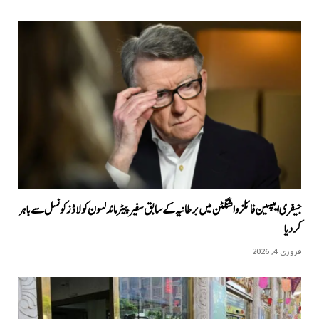
جیفری ایپسین فائلز واشنگٹن میں برطانیہ کے سابق سفیر پیٹر ماندلسون کو لاڈز کونسل سے باہر
کردیا
فروری 4, 2026