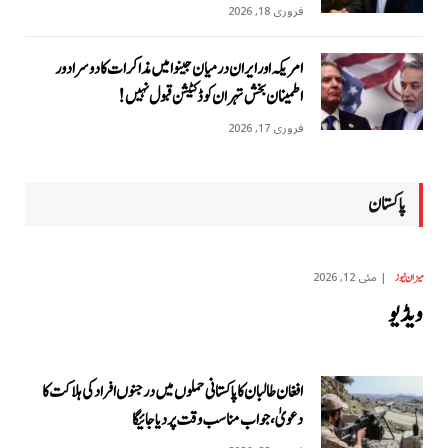
فروری 18, 2026
امریکہ اور ایران درمیان جینوا میں مذاکرات کا دوسرا دور
اطمینان بخش تہران کو ڈکٹیشن قبول نہیں!
فروری 17, 2026
پاکستان
مئی 12, 2026
میزان نیوز
ویڈیو
افغان طالبان کا پاکستانی حملوں میں درجنوں افراد کی ہلاکت کا
دعویٰ، جواب مناسب وقت پر دیا جائیگا