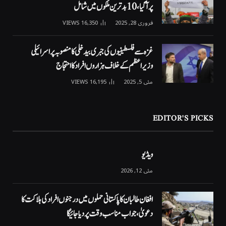
پر آگیا، 10 بدترین ملکوں میں شامل
فروری 28, 2025
16,350
VIEWS
غزہ سے فلسطینیوں کی جبری بیدخلی کا منصوبہ پر اسرائیلی
وزیراعظم کے خلاف ہزاروں افراد کا احتجاج
مئی 5, 2025
16,195
VIEWS
EDITOR'S PICKS
ویڈیو
مئی 12, 2026
افغان طالبان کا پاکستانی حملوں میں درجنوں افراد کی ہلاکت کا
دعویٰ، جواب مناسب وقت پر دیا جائیگا