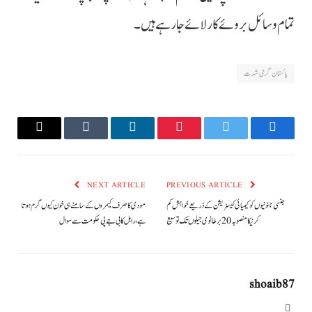
تمام وسائل بروئے کار لائے جا رہے ہیں۔
پاکستان گرمی شدت
Email
Tumblr
LinkedIn
Pinterest
Twitter
Facebook
NEXT ARTICLE
PREVIOUS ARTICLE
جنسی جنونیوں کو کیمیائی کیسٹریشن کے ذریعے خواہش کم
مودی کا صرف کیمروں کے سامنے ہی خون کیوں گرم ہوتا
کرنیکا منصوبہ 20 برطانوی جیلوں تک توسیع
ہے، راہل کا بی جے پی حکومت سے سوال
shoaib87
Website