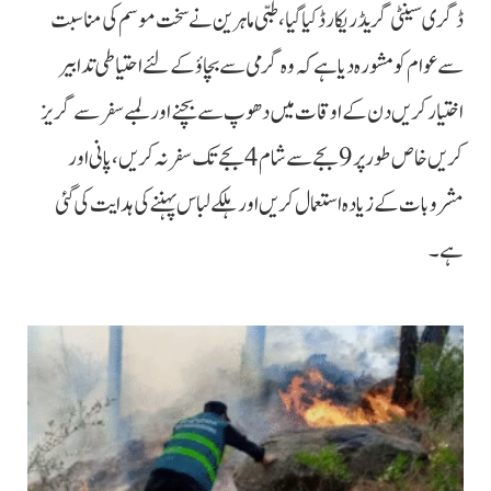
ڈگری سینٹی گریڈ ریکارڈ کیا گیا، طبی ماہرین نے سخت موسم کی مناسبت
سے عوام کو مشورہ دیا ہے کہ وہ گرمی سے بچاؤ کے لئے احتیاطی تدابیر
اختیار کریں دن کے اوقات میں دھوپ سے بچنے اور لمبے سفر سے گریز
کریں خاص طور پر 9 بجے سے شام 4 بجے تک سفر نہ کریں، پانی اور
مشروبات کے زیادہ استعمال کریں اور ہلکے لباس پہننے کی ہدایت کی گئی
ہے۔