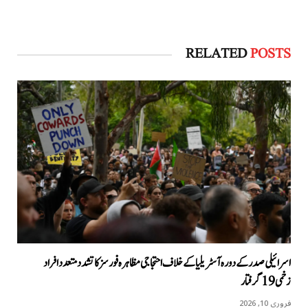
RELATED
POSTS
اسرائیلی صدر کے دورہ آسٹریلیا کےخلاف احتجاجی مظاہرہ فورسز کا تشدد متعدد افراد
زخمی 19 گرفتار
فروری 10, 2026