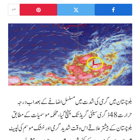
بلوچستان میں گرمی کی شدت میں مسلسل اضافے کے بعد اب درجہ
حرارت 48 ڈگری سینٹی گریڈ تک پہنچ گیا، محکمہ موسمیات کے مطابق
بلوچستان کے بیشتر علاقے اس وقت شدید گرمی اور خشک موسم کی لپیٹ