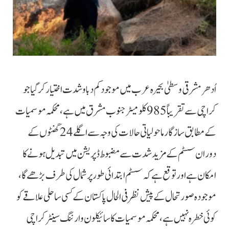
اُدھر مشرقی وسطیٰ بحیرہ عرب میں موجود کم دباو شدت اختیار کر گیا جو
کراچی سے تقریباً 985 کلومیٹر جنوب مشرق میں ہے، محکمہ موسمیات
کے مطابق سازگار ماحولیاتی حالات کی وجہ سے اگلے 24 گھنٹوں کے
دوران سسٹم کے مزید شدت سے مضبوط ڈپریشن میں تبدیل ہونے کا
امکان ہے اور توقع ہے کہ سسٹم ابتدائی طور پر شمال کی طرف بڑھے گا،
موجودہ صورتحال کے پیش نظر فی الحال پاکستان کے کسی ساحلی علاقے کو
کوئی خطرہ نہیں ہے، محکمہ موسمیات کا سائیکلون وارننگ سینٹر کراچی