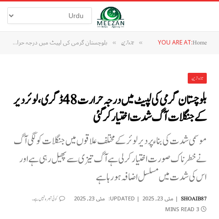
YOU ARE AT:
بلوچستان گرمی کی لپیٹ میں درجہ حرارت 48 ڈگری، لوئر دیر کےجنگلات آگ شدت اختیار کرگئی
Home
»
تازہ ترین
»
تازہ ترین
بلوچستان گرمی کی لپیٹ میں درجہ حرارت 48 ڈگری، لوئر دیر
کےجنگلات آگ شدت اختیار کرگئی
موسمی شدت کی بناء پر دیر لوئر کے مختلف علاقوں میں جنگلات کو لگی آگ
نے خطرناک صورت اختیار کرلی ہے آگ تیزی سے پھیل رہی ہے اور
اس کی شدت میں مسلسل اضافہ ہو رہا ہے
مئی 23, 2025
UPDATED:
مئی 23, 2025
SHOAIB87
کوئی تبصرہ نہیں ہے۔
3 MINS READ