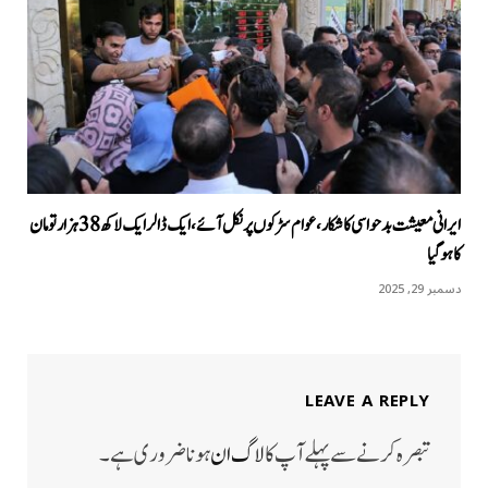
ایرانی معیشت بدحواسی کا شکار، عوام سڑکوں پر نکل آئے، ایک ڈالر ایک لاکھ 38 ہزار تومان
کا ہوگیا
دسمبر 29, 2025
LEAVE A REPLY
تبصرہ کرنے سے پہلے آپ کا
لاگ ان
ہونا ضروری ہے۔