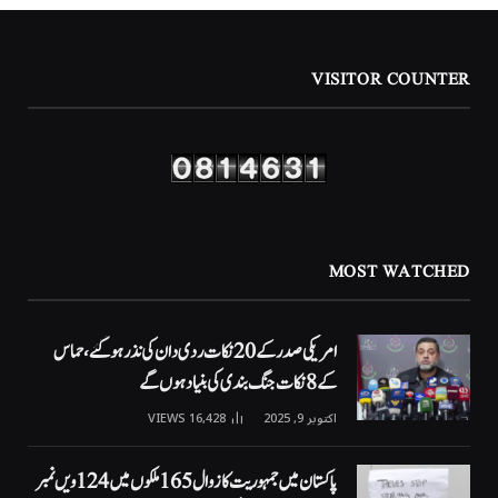
VISITOR COUNTER
MOST WATCHED
امریکی صدر کے 20 نکات ردی دان کی نذر ہوگئے، حماس
کے 8 نکات جنگ بندی کی بنیاد ہوں گے
اکتوبر 9, 2025
16,428
VIEWS
پاکستان میں جمہوریت کا زوال 165 ملکوں میں 124ویں نمبر