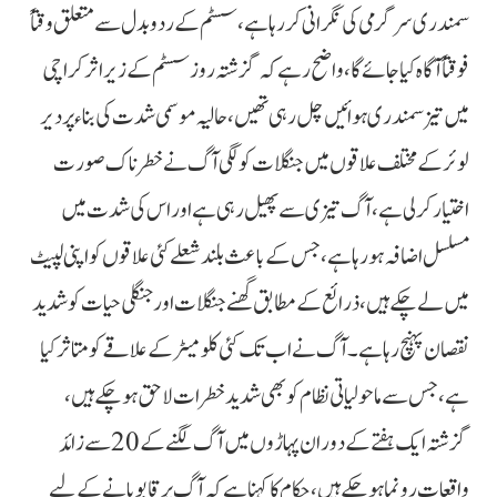
سمندری سرگرمی کی نگرانی کر رہا ہے، سسٹم کے ردوبدل سے متعلق وقتاً
فوقتاً آگاہ کیا جائے گا، واضح رہے کہ گزشتہ روز سسٹم کے زیر اثر کراچی
میں تیز سمندری ہوائیں چل رہی تھیں، حالیہ موسمی شدت کی بناء پر دیر
لوئر کے مختلف علاقوں میں جنگلات کو لگی آگ نے خطرناک صورت
اختیار کرلی ہے، آگ تیزی سے پھیل رہی ہے اور اس کی شدت میں
مسلسل اضافہ ہو رہا ہے، جس کے باعث بلند شعلے کئی علاقوں کو اپنی لپیٹ
میں لے چکے ہیں، ذرائع کے مطابق گھنے جنگلات اور جنگلی حیات کو شدید
نقصان پہنچ رہا ہے۔ آگ نے اب تک کئی کلومیٹر کے علاقے کو متاثر کیا
ہے، جس سے ماحولیاتی نظام کو بھی شدید خطرات لاحق ہو چکے ہیں،
گزشتہ ایک ہفتے کے دوران پہاڑوں میں آگ لگنے کے 20 سے زائد
واقعات رونما ہو چکے ہیں، حکام کا کہنا ہے کہ آگ پر قابو پانے کے لیے