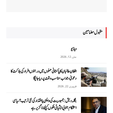
مقبول مضامين
ویڈیو
مئی 12, 2026
افغان طالبان کا پاکستانی حملوں میں درجنوں افراد کی ہلاکت کا
دعویٰ، جواب مناسب وقت پر دیا جائیگا
فروری 22, 2026
بنگلہ دیش: جمہوریت کی واپسی یا اقتدار کی نئی ترتیب؟ سیاسی
استحکام جنوبی ایشیائی ملکوں کیلئے ناگزیر ہے