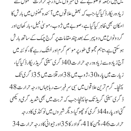
میں ہیں، جمعہ کو صوبے کے کئی شہروں میں درجہ حرارت معمول سے
زیادہ ریکارڈ کیا گیا، جب کہ بعض علاقوں میں آئندہ گھنٹوں میں بارش کا
امکان بھی ظاہر کیا گیا ہے، صوبے میں ژوب، موسیٰ خیل، بارکھان اور
گردونواح میں دوپہر کے بعد چند مقامات پر گرج چمک کے ساتھ بارش
ہوسکتی ہے، تاہم مجموعی طور پر موسم گرم اور خشک رہے گا، کوئٹہ میں
آج زیادہ سے زیادہ درجہ حرارت 40 ڈگری سینٹی گریڈ ریکارڈ کیا گیا،
زیارت میں پارہ 30، ژوب میں 38 اور قلات میں 35 ڈگری تک
پہنچا۔ گرم ترین علاقوں میں سبی سرِفہرست رہا جہاں درجہ حرارت 48
ڈگری سینٹی گریڈ تک جا پہنچا، جب کہ تربت میں بھی شدید گرمی دیکھی
گئی اور پارہ 44 ڈگری کو چھو گیا، دیگر شہروں میں نوکنڈی کا درجہ
حرارت 46، چمن کا 41، گوادر کا 35 اور جیوانی کا درجہ حرارت 34