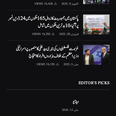
اکتوبر 9, 2025
16,428
VIEWS
پاکستان میں جمہوریت کا زوال 165 ملکوں میں 124ویں نمبر
پر آگیا، 10 بدترین ملکوں میں شامل
فروری 28, 2025
16,350
VIEWS
غزہ سے فلسطینیوں کی جبری بیدخلی کا منصوبہ پر اسرائیلی
وزیراعظم کے خلاف ہزاروں افراد کا احتجاج
مئی 5, 2025
16,195
VIEWS
EDITOR'S PICKS
ویڈیو
مئی 12, 2026