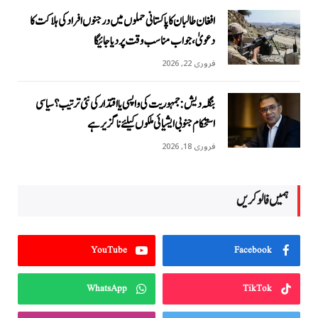
افغان طالبان کا پاکستانی حملوں میں درجنوں افراد کی ہلاکت کا
دعویٰ، جواب مناسب وقت پر دیا جائیگا
فروری 22, 2026
بنگلہ دیش: جمہوریت کی واپسی یا اقتدار کی نئی ترتیب؟ سیاسی
استحکام جنوبی ایشیائی ملکوں کیلئے ناگزیر ہے
فروری 18, 2026
ہمیں فالو کریں
YouTube
Facebook
WhatsApp
TikTok