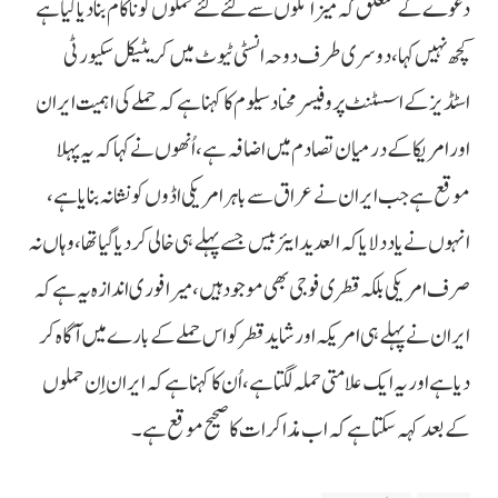
دعوے کے متعلق کہ میزائلوں سے کئے گئے حملوں کو ناکام بنادیا گیا ہے
کچھ نہیں کہا، دوسری طرف دوحہ انسٹی ٹیوٹ میں کریٹیکل سکیورٹی
اسٹڈیز کے اسسٹنٹ پروفیسر محناد سیلوم کا کہنا ہے کہ حملے کی اہمیت ایران
اور امریکا کے درمیان تصادم میں اضافہ ہے، اُنھوں نے کہا کہ یہ پہلا
موقع ہے جب ایران نے عراق سے باہر امریکی اڈوں کو نشانہ بنایا ہے،
انہوں نے یاد دلایا کہ العدید ایئر بیس جسے پہلے ہی خالی کر دیا گیا تھا، وہاں نہ
صرف امریکی بلکہ قطری فوجی بھی موجود ہیں، میرا فوری اندازہ یہ ہے کہ
ایران نے پہلے ہی امریکہ اور شاید قطر کو اس حملے کے بارے میں آگاہ کر
دیا ہے اور یہ ایک علامتی حملہ لگتا ہے، اُن کا کہنا ہے کہ ایران اِن حملوں
کے بعد کہہ سکتا ہے کہ اب مذاکرات کا صحیح موقع ہے۔