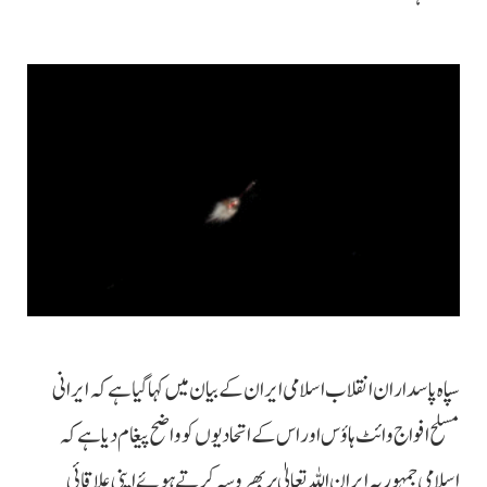
سپاہ پاسداران انقلاب اسلامی ایران کے بیان میں کہا گیا ہے کہ ایرانی
مسلح افواج وائٹ ہاؤس اور اس کے اتحادیوں کو واضح پیغام دیا ہے کہ
اسلامی جمہوریہ ایران اللہ تعالیٰ پر بھروسہ کرتے ہوئے اپنی علاقائی