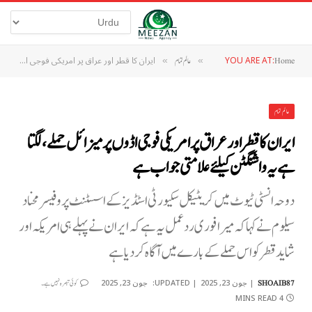
YOU ARE AT:
ایران کا قطر اور عراق پر امریکی فوجی اڈوں پر میزائل حملے، لگتا ہے یہ واشنگٹن کیلئے علامتی جواب ہے
Home
»
عالم تمام
»
عالم تمام
ایران کا قطر اور عراق پر امریکی فوجی اڈوں پر میزائل حملے، لگتا
ہے یہ واشنگٹن کیلئے علامتی جواب ہے
دوحہ انسٹی ٹیوٹ میں کریٹیکل سکیورٹی اسٹڈیز کے اسسٹنٹ پروفیسر محناد
سیلوم نے کہا کہ میرا فوری ردعمل یہ ہے کہ ایران نے پہلے ہی امریکہ اور
شاید قطر کو اس حملے کے بارے میں آگاہ کر دیا ہے
جون 23, 2025
UPDATED:
جون 23, 2025
SHOAIB87
کوئی تبصرہ نہیں ہے۔
4 MINS READ