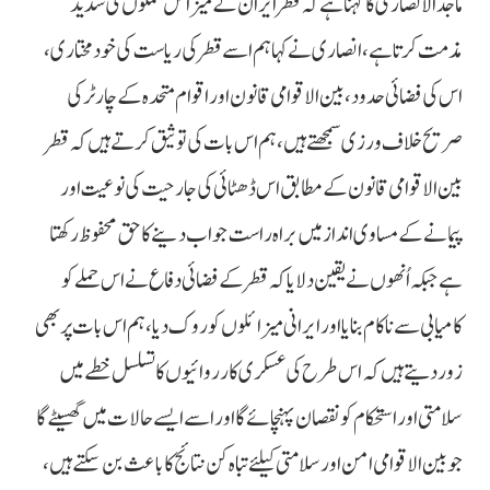
ماجد الانصاری کا کہنا ہے کہ قطر ایران کے میزائل حملوں کی شدید
مذمت کرتا ہے، انصاری نے کہا ہم اسے قطر کی ریاست کی خودمختاری،
اس کی فضائی حدود، بین الاقوامی قانون اور اقوام متحدہ کے چارٹر کی
صریح خلاف ورزی سمجھتے ہیں، ہم اس بات کی توثیق کرتے ہیں کہ قطر
بین الاقوامی قانون کے مطابق اس ڈھٹائی کی جارحیت کی نوعیت اور
پیمانے کے مساوی انداز میں براہ راست جواب دینے کا حق محفوظ رکھتا
ہے جبکہ اُنھوں نے یقین دلایا کہ قطر کے فضائی دفاع نے اس حملے کو
کامیابی سے ناکام بنایا اور ایرانی میزائلوں کو روک دیا، ہم اس بات پر بھی
زور دیتے ہیں کہ اس طرح کی عسکری کارروائیوں کا تسلسل خطے میں
سلامتی اور استحکام کو نقصان پہنچائے گا اور اسے ایسے حالات میں گھسیٹے گا
جو بین الاقوامی امن اور سلامتی کیلئے تباہ کن نتائج کا باعث بن سکتے ہیں،