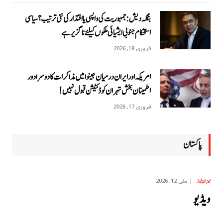
بنگلہ دیش: جمہوریت کی واپسی یا اقتدار کی نئی ترتیب؟ سیاسی
استحکام جنوبی ایشیائی ملکوں کیلئے ناگزیر ہے
فروری 18, 2026
امریکہ اور ایران درمیان جینوا میں مذاکرات کا دوسرا دور
اطمینان بخش تہران کو ڈکٹیشن قبول نہیں!
فروری 17, 2026
پاکستان
مئی 12, 2026
میزان نیوز
ویڈیو