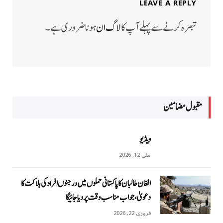
LEAVE A REPLY
تبصرہ کرنے سے پہلے آپ کا
لاگ ان
ہونا ضروری ہے۔
مقبول مضامين
ویڈیو
مئی 12, 2026
افغان طالبان کا پاکستانی حملوں میں درجنوں افراد کی ہلاکت کا
دعویٰ، جواب مناسب وقت پر دیا جائیگا
فروری 22, 2026