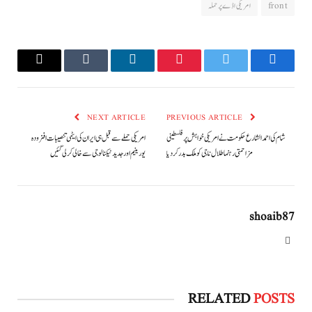
front
امریکی اڈے پر حملہ
Email
Tumblr
LinkedIn
Pinterest
Twitter
Facebook
NEXT ARTICLE
PREVIOUS ARTICLE
شام کی احمد الشارع حکومت نے امریکی خواہش پر فلسطینی
امریکی حملے سے قبل ہی ایران کی ایٹمی تنصیبات افزودہ
مزاحمتی رہنما طلال ناجی کو ملک بدر کردیا
یورینیم اور جدید ٹیکنالوجی سے خالی کرلی گئیں
shoaib87
Website
RELATED
POSTS