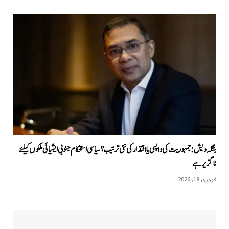
بنگلہ دیش: جمہوریت کی واپسی یا اقتدار کی نئی ترتیب؟ سیاسی استحکام جنوبی ایشیائی ملکوں کیلئے
ناگزیر ہے
فروری 18, 2026