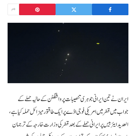
ایران نے تین ایرانی جوہری تنصیبات پر واشنگٹن کے حالیہ حملے کے
جواب میں قطر میں امریکی فوجی اڈے پر ایک طاقتور میزائل حملہ کیا ہے،
العدید ایئر بیس پر ایرانی حملے کے بعد قطر کی وزارت خارجہ کے ترجمان