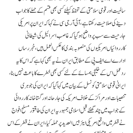
سالمیت اور قومی سلامتی کے تحفظ کیلئے کسی بھی قسم کے حملے کا جواب
دینے کی صلاحیت رکھتا ہے، آئی آر جی سی نے کہا کہ ایران پر امریکی
جارحیت سے سب پر واضح ہوگیا کہ غاصب اسرائیل کی شیطانی
کارروائیاں امریکیوں کی منصوبہ بندی کا عکس العمل ہیں، خبر رساں
ادارے اے ایف پی کے مطابق ایران نے یہ بھی کہا ہے کہ اس کا یہ
ردعمل اس کے خلیجی ہمسائے کے لئے کسی بھی خطرے کا باعث نہیں بنا،
ایرانی قومی سلامتی کونسل کے بیان میں کہا گیا کہ ایران کی جوہری
تنصیبات اور مراکز کے خلاف امریکہ کی جارحانہ اور گستاخانہ کارروائی
کے جواب میں چند گھنٹے قبل اسلامی جمہوریہ ایران کی طاقتور مسلح افواج
نے قطر میں واقع امریکی ایئربیس العدید پر حملہ کیا، ایران نے قطر کے اس