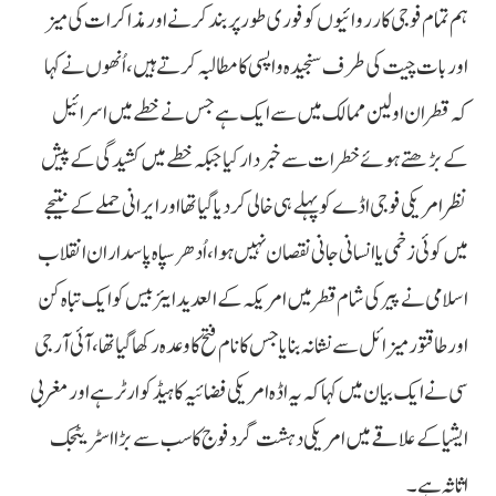
ہم تمام فوجی کارروائیوں کو فوری طور پر بند کرنے اور مذاکرات کی میز
اور بات چیت کی طرف سنجیدہ واپسی کا مطالبہ کرتے ہیں، اُنھوں نے کہا
کہ قطر ان اولین ممالک میں سے ایک ہے جس نے خطے میں اسرائیل
کے بڑھتے ہوئے خطرات سے خبردار کیا جبکہ خطے میں کشیدگی کے پیش
نظر امریکی فوجی اڈے کو پہلے ہی خالی کردیا گیا تھا اور ایرانی حملے کے نتیجے
میں کوئی زخمی یا انسانی جانی نقصان نہیں ہوا، اُدھر سپاہ پاسداران انقلاب
اسلامی نے پیر کی شام قطر میں امریکہ کے العدید ایئر بیس کو ایک تباہ کن
اور طاقتور میزائل سے نشانہ بنایا جس کا نام فتح کا وعدہ رکھا گیا تھا، آئی آر جی
سی نے ایک بیان میں کہا کہ یہ اڈہ امریکی فضائیہ کا ہیڈکوارٹر ہے اور مغربی
ایشیا کے علاقے میں امریکی دہشت گرد فوج کا سب سے بڑا اسٹریٹجک
اثاثہ ہے۔