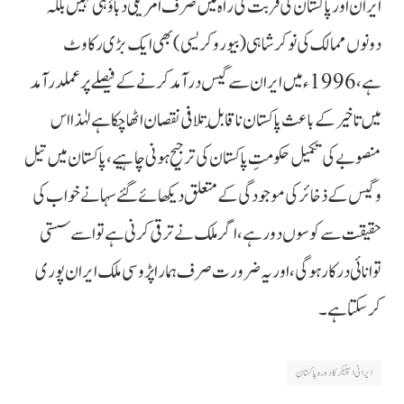
ایران اور پاکستان کی قربت کی راہ میں صرف امریکی دباؤ ہی نہیں بلکہ
دونوں ممالک کی نوکر شاہی (بیوروکریسی) بھی ایک بڑی رکاوٹ
ہے، 1996ء میں ایران سے گیس درآمد کرنے کے فیصلے پر عملدرآمد
میں تاخیر کے باعث پاکستان ناقابلِ تلافی نقصان اٹھا چکا ہے لہٰذا اس
منصوبے کی تکمیل حکومتِ پاکستان کی ترجیح ہونی چاہیے، پاکستان میں تیل
و گیس کے ذخائر کی موجودگی کےمتعلق دیکھائے گئے سہانے خواب کی
حقیقت سے کوسوں دور ہے، اگر ملک نے ترقی کرنی ہے تو اسے سستی
توانائی درکار ہوگی، اور یہ ضرورت صرف ہمارا پڑوسی ملک ایران پوری
کرسکتا ہے۔
ایرانی اسپیکر کا دورہ پاکستان