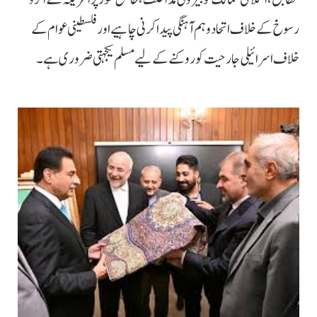
رسوخ کے خلاف اتحاد و ہم آہنگی پیدا کرنی چاہیےاور فلسطینی عوام کے
خلاف اسرائیلی جارحیت کو روکنے کے لیے مسلم یکجہتی ضروری ہے۔