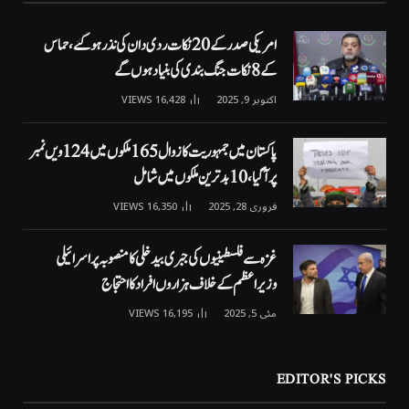
امریکی صدر کے 20 نکات ردی دان کی نذر ہوگئے، حماس
کے 8 نکات جنگ بندی کی بنیاد ہوں گے
اکتوبر 9, 2025
16,428
VIEWS
پاکستان میں جمہوریت کا زوال 165 ملکوں میں 124ویں نمبر
پر آگیا، 10 بدترین ملکوں میں شامل
فروری 28, 2025
16,350
VIEWS
غزہ سے فلسطینیوں کی جبری بیدخلی کا منصوبہ پر اسرائیلی
وزیراعظم کے خلاف ہزاروں افراد کا احتجاج
مئی 5, 2025
16,195
VIEWS
EDITOR'S PICKS