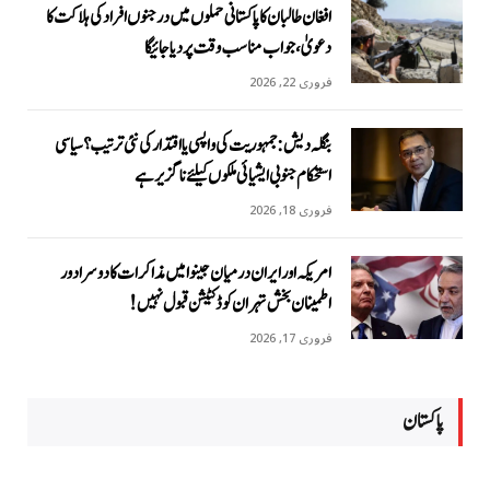
افغان طالبان کا پاکستانی حملوں میں درجنوں افراد کی ہلاکت کا
دعویٰ، جواب مناسب وقت پر دیا جائیگا
فروری 22, 2026
بنگلہ دیش: جمہوریت کی واپسی یا اقتدار کی نئی ترتیب؟ سیاسی
استحکام جنوبی ایشیائی ملکوں کیلئے ناگزیر ہے
فروری 18, 2026
امریکہ اور ایران درمیان جینوا میں مذاکرات کا دوسرا دور
اطمینان بخش تہران کو ڈکٹیشن قبول نہیں!
فروری 17, 2026
پاکستان