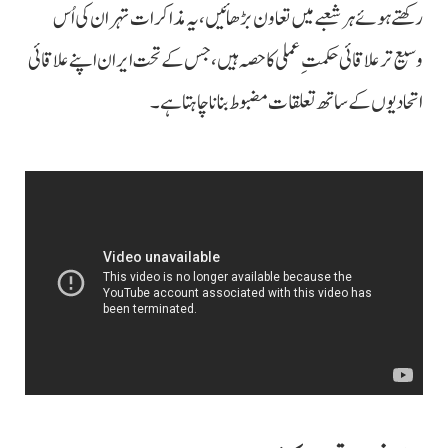
رکھتے ہوئے ہر شعبے میں تعاون بڑھائیں، یہ مذاکرات تہران کی اُس
وسیع تر علاقائی حکمتِ عملی کا حصہ ہیں، جس کے تحت ایران اپنے علاقائی
اتحادیوں کے ساتھ تعلقات مضبوط بنانا چاہتا ہے۔