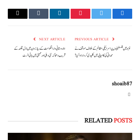
Email
Tumblr
LinkedIn
Pinterest
Twitter
Facebook
NEXT ARTICLE
PREVIOUS ARTICLE
غزہ میں فلسطینیوں پر اسرائیلی مظالم کے خلاف موقف نے
ہندوستانی دارالحکومت کے ریڈ زون میں لال قلعہ کے
ممدانی کی کامیابی میں کلیدی کردار ادا کیا !
قریب دھماکہ نئی دہلی اور ممبئی میں ہائی الرٹ
shoaib87
Website
RELATED
POSTS