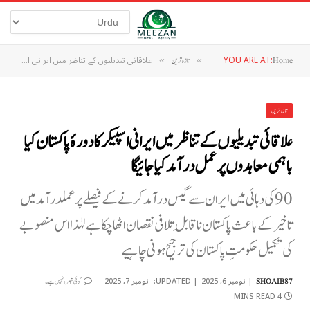
YOU ARE AT:
علاقائی تبدیلیوں کے تناظر میں ایرانی اسپیکر کا دورۂ پاکستان کیا باہمی معاہدوں پر عمل درآمد کیا جائیگا
Home
»
تازہ ترین
»
تازہ ترین
علاقائی تبدیلیوں کے تناظر میں ایرانی اسپیکر کا دورۂ پاکستان کیا
باہمی معاہدوں پر عمل درآمد کیا جائیگا
90 کی دہائی میں ایران سے گیس درآمد کرنے کے فیصلے پر عملدرآمد میں
تاخیر کے باعث پاکستان ناقابلِ تلافی نقصان اٹھا چکا ہے لہٰذا اس منصوبے
کی تکمیل حکومتِ پاکستان کی ترجیح ہونی چاہیے
نومبر 6, 2025
UPDATED:
نومبر 7, 2025
SHOAIB87
کوئی تبصرہ نہیں ہے۔
4 MINS READ