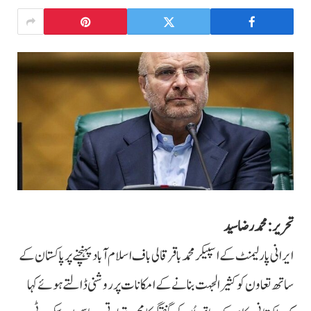
تحریر: محمد رضا سید
ایرانی پارلیمنٹ کے اسپیکر محمد باقر قالی باف اسلام آباد پہنچنے پر پاکستان کے
ساتھ تعاون کو کثیر الجہت بنانے کے امکانات پر روشنی ڈالتے ہوئے کہا