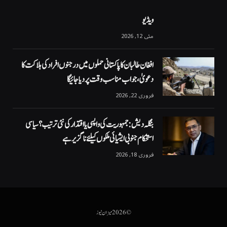
ویڈیو
مئی 12, 2026
افغان طالبان کا پاکستانی حملوں میں درجنوں افراد کی ہلاکت کا
دعویٰ، جواب مناسب وقت پر دیا جائیگا
فروری 22, 2026
بنگلہ دیش: جمہوریت کی واپسی یا اقتدار کی نئی ترتیب؟ سیاسی
استحکام جنوبی ایشیائی ملکوں کیلئے ناگزیر ہے
فروری 18, 2026
© 2026 میزان نیوز