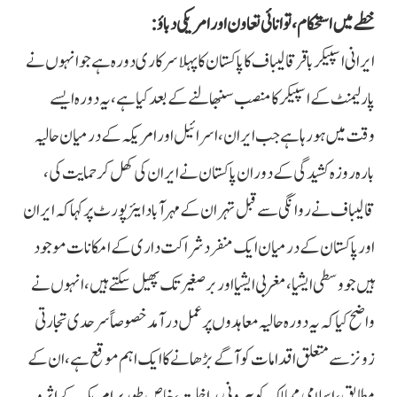
خطے میں استحکام، توانائی تعاون اور امریکی دباؤ:
ایرانی اسپیکرباقر قالیباف کا پاکستان کا پہلا سرکاری دورہ ہے جو انہوں نے
پارلیمنٹ کے اسپیکر کا منصب سنبھالنے کے بعد کیا ہے، یہ دورہ ایسے
وقت میں ہورہا ہے جب ایران، اسرائیل اور امریکہ کے درمیان حالیہ
بارہ روزہ کشیدگی کے دوران پاکستان نے ایران کی کھل کر حمایت کی،
قالیباف نے روانگی سے قبل تہران کے مہرآباد ایئرپورٹ پر کہا کہ ایران
اور پاکستان کے درمیان ایک منفرد شراکت داری کے امکانات موجود
ہیں جو وسطی ایشیا، مغربی ایشیا اور برصغیر تک پھیل سکتے ہیں، انہوں نے
واضح کیا کہ یہ دورہ حالیہ معاہدوں پر عمل درآمد خصوصاً سرحدی تجارتی
زونز سے متعلق اقدامات کو آگے بڑھانے کا ایک اہم موقع ہے،ان کے
مطابق، اسلامی ممالک کو بیرونی مداخلت، خاص طور پر امریکہ کے اثر و