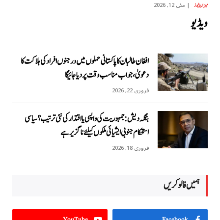
مئی 12, 2026
میزان نیوز
ویڈیو
افغان طالبان کا پاکستانی حملوں میں درجنوں افراد کی ہلاکت کا
دعویٰ، جواب مناسب وقت پر دیا جائیگا
فروری 22, 2026
بنگلہ دیش: جمہوریت کی واپسی یا اقتدار کی نئی ترتیب؟ سیاسی
استحکام جنوبی ایشیائی ملکوں کیلئے ناگزیر ہے
فروری 18, 2026
ہمیں فالو کریں
YouTube
Facebook