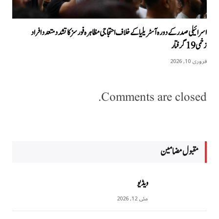
اسرائیلی صدر کے دورہ آسٹریلیا کےخلاف احتجاجی مظاہرہ فورسز کا تشدد متعدد افراد
زخمی 19 گرفتار
فروری 10, 2026
Comments are closed.
مقبول مضامين
ویڈیو
مئی 12, 2026