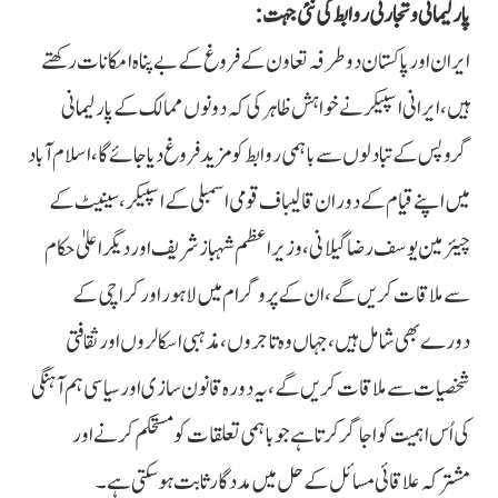
پارلیمانی و تجارتی روابط کی نئی جہت:
ایران اور پاکستان دوطرفہ تعاون کے فروغ کے بے پناہ امکانات رکھتے
ہیں، ایرانی اسپیکر نے خواہش ظاہر کی کہ دونوں ممالک کے پارلیمانی
گروپس کے تبادلوں سے باہمی روابط کو مزید فروغ دیا جائے گا، اسلام آباد
میں اپنے قیام کے دوران قالیباف قومی اسمبلی کے اسپیکر، سینیٹ کے
چیئرمین یوسف رضا گیلانی، وزیراعظم شہباز شریف اور دیگر اعلیٰ حکام
سے ملاقات کریں گے، ان کے پروگرام میں لاہور اور کراچی کے
دورے بھی شامل ہیں، جہاں وہ تاجروں، مذہبی اسکالروں اور ثقافتی
شخصیات سے ملاقات کریں گے، یہ دورہ قانون سازی اور سیاسی ہم آہنگی
کی اُس اہمیت کو اجاگر کرتا ہے جو باہمی تعلقات کو مستحکم کرنے اور
مشترکہ علاقائی مسائل کے حل میں مددگار ثابت ہوسکتی ہے۔