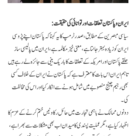
ایران وپاکستان تعلقات اور توانائی کی حقیقت:
سیاسی مبصرین کے مطابق، صدر ٹرمپ کا یہ کہنا کہ پاکستان اپنے پڑوسی
ایران کو زیادہ بہتر جانتا ہے،معنی خیز مکالمہ ہے،ایران میں پالیسی ساز
حلقے پاکستان اور امریکہ کے تعلقات کا باریک بینی سے جائزہ لے رہے ہیں
تاہم ایران اس بات کا معترف ہے کہ پاکستان نے ایران کے خلاف کسی
بھی رجیم چینج منصوبے میں شامل ہونے سے انکار کیا اور اس کی مخالفت
کی۔
دونوں ممالک نے باہمی تجارت میں حائل رکاوٹیں ختم کرنے کے عزم کا
اظہار کیا ہے، مگر عملیت پسندی کا میدان اب بھی مشکلات سے بھرا ہے،