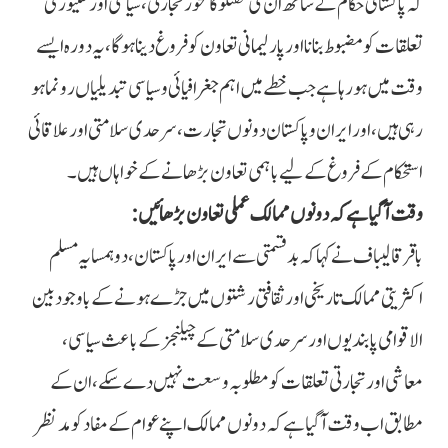
کہ پاکستانی حکام کے ساتھ اُن کی گفتگو کا محور تجارتی، سیاسی اور سکیورٹی
تعلقات کو مضبوط بنانا اور پارلیمانی تعاون کو فروغ دینا ہوگا، یہ دورہ ایسے
وقت میں ہو رہا ہے جب خطے میں اہم جغرافیائی و سیاسی تبدیلیاں رونما ہو
رہی ہیں، اور ایران و پاکستان دونوں تجارت، سرحدی سلامتی اور علاقائی
استحکام کے فروغ کے لیے باہمی تعاون بڑھانے کے خواہاں ہیں۔
وقت آگیا ہے کہ دونوں ممالک عملی تعاون بڑھائیں:
باقرقالیباف نے کہا کہ بدقسمتی سے ایران اور پاکستان ،دو ہمسایہ مسلم
اکثریتی ممالک تاریخی اور ثقافتی رشتوں میں جڑے ہونے کے باوجود بین
الاقوامی پابندیوں اور سرحدی سلامتی کے چیلنجز کے باعث سیاسی،
معاشی اور تجارتی تعلقات کو مطلوبہ وسعت نہیں دے سکے، ان کے
مطابق اب وقت آگیا ہے کہ دونوں ممالک اپنے عوام کے مفاد کو مدنظر