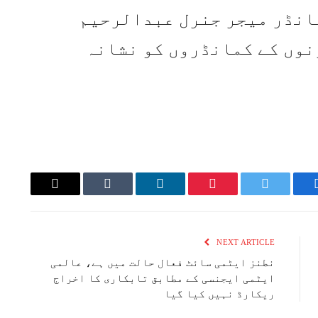
انڈر میجر جنرل عبدالرحیم
نوں کے کمانڈروں کو نشانہ
Email
Tumblr
LinkedIn
Pinterest
Twitter
Faceboo
NEXT ARTICLE
نطنز ایٹمی سائٹ فعال حالت میں ہے، عالمی
ایٹمی ایجنسی کے مطابق تابکاری کا اخراج
ریکارڈ نہیں کیا گیا