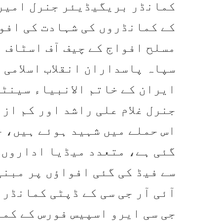
کمانڈر بریگیڈیئر جنرل امیر 
کے کمانڈروں کی شہادت کی افو
مسلح افواج کے چیف آف اسٹاف 
سپاہ پاسداران انقلاب اسلامی 
ایران کے خاتم الانبیاء سینٹ
جنرل غلام علی راشد اور کم از
اس حملے میں شہید ہوئے ہیں، 
گئی ہے، متعدد میڈیا اداروں 
سے فیڈ کی گئی افواؤں پر مبنی
آئی آر جی سی کے ڈپٹی کمانڈر 
جی سی ایرو اسپیس فورس کے کم