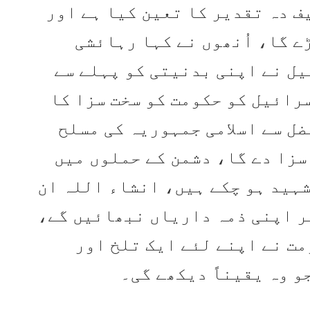
ف دہ تقدیر کا تعین کیا ہے اور
ے گا، اُنھوں نے کہا رہائشی
یل نے اپنی بدنیتی کو پہلے سے
رائیل کو حکومت کو سخت سزا کا
ل سے اسلامی جمہوریہ کی مسلح
سزا دے گا، دشمن کے حملوں میں
ہید ہو چکے ہیں، انشاء اللہ ان
ر اپنی ذمہ داریاں نبھائیں گے،
ت نے اپنے لئے ایک تلخ اور
و وہ یقیناً دیکھے گی۔