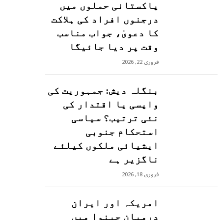
پاکستانی حملوں میں
درجنوں افراد کی ہلاکت
کا دعویٰ، جواب مناسب
وقت پر دیا جائیگا
فروری 22, 2026
بنگلہ دیش: جمہوریت کی
واپسی یا اقتدار کی
نئی ترتیب؟ سیاسی
استحکام جنوبی
ایشیائی ملکوں کیلئے
ناگزیر ہے
فروری 18, 2026
امریکہ اور ایران
درمیان جینوا میں