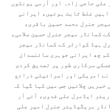
علی حاجی زادہ اور آرمی یونٹوں
اہیں غلط ثابت ہوئیں، ایرانی
میجر جنرل محمد حسین باقری،
کے کمانڈر میجر جنرل حسین سلامی،
رل ہیڈ کوارٹر کے کمانڈر میجر
 کم چھ ایرانی جوہری سائنسدان
جسکی سرکاری طور پر تصدیق کردی
نے امریکی اور اسرائیلی ذرائع
 خبریں چلائیں جس میں کہا گیا کہ
ریئر ایڈمرل علی فدوی، آئی آر
انڈر بریگیڈیئر جنرل امیر علی