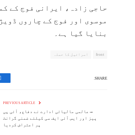
حاجی زادہ، ایرانی فوج کے کم
موسوی اور فوج کے چاروں ڈویژ
بنایا گیا ہے۔
front
اسرائیل کا حملہ
SHARE.
k
PREVIOUS ARTICLE
→عالمی مالیاتی ادارے نے دفاع، آئی پی
پیز اور ایس آئی ایف سی کیلئے ضمنی گرانٹ
پر اعتراض کردیا