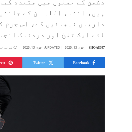
دشمن کے حملوں میں متعدد کما
ہیں، انشاء اللہ ان کے جانشین
داریاں نبھائیں گے، اس جرم ک
لئے ایک تلخ اور دردناک انجام
جون 13, 2025
UPDATED:
جون 13, 2025
SHOAIB87
کوئی تب
rest
Twitter
Facebook