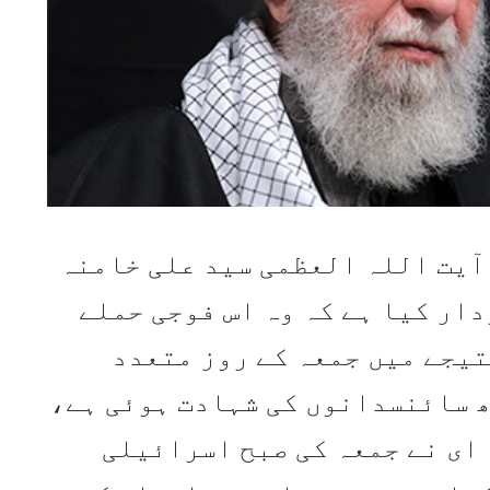
 آیت اللہ العظمی سید علی خامنہ
ار کیا ہے کہ وہ اس فوجی حملے
تیجے میں جمعہ کے روز متعدد
 سائنسدانوں کی شہادت ہوئی ہے،
ای نے جمعہ کی صبح اسرائیلی