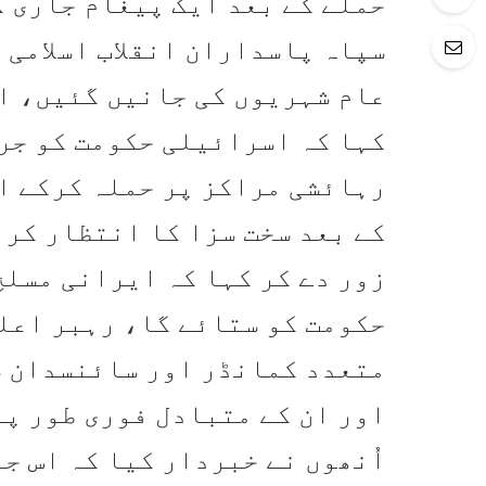
حملے کے بعد ایک پیغام جاری ک
سپاہ پاسداران انقلاب اسلامی 
عام شہریوں کی جانیں گئیں، ای
کہا کہ اسرائیلی حکومت کو جر
رہائشی مراکز پر حملہ کرکے ا
کے بعد سخت سزا کا انتظار کرن
زور دے کر کہا کہ ایرانی مسل
حکومت کو ستائے گا، رہبر اعلی
متعدد کمانڈر اور سائنسدان ش
اور ان کے متبادل فوری طور پر
اُنھوں نے خبردار کیا کہ اس ج