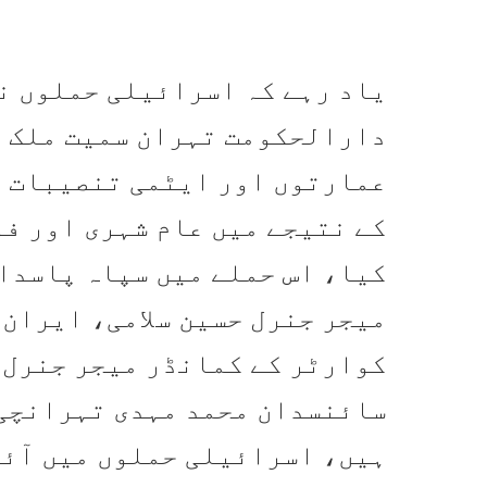
یاد رہے کہ اسرائیلی حملوں ن
دارالحکومت تہران سمیت ملک ک
عمارتوں اور ایٹمی تنصیبات ک
کے نتیجے میں عام شہری اور فو
کیا، اس حملے میں سپاہ پاسدار
میجر جنرل حسین سلامی، ایران 
کوارٹر کے کمانڈر میجر جنرل غ
سائنسدان محمد مہدی تہرانچی 
ہیں، اسرائیلی حملوں میں آئی