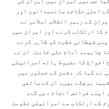
یا جس میں تہران میں ایران کی
کے اعلیٰ حکام، سائنسدانوں اور
ران کے رہبر انقلاب اسلامی نے
م کا ارتکاب کرنے اور ایران میں
پنی شیطانی فطرت کو ظاہر کرنے
ا چاہیے، امام علی خامنہ ای نے
ح افواج کا مضبوط ہاتھ اسرائیلی
ٰ نے کہا کہ دشمن کے حملوں میں
ہید ہوچکے ہیں، ان کے ساتھی
 اپنے فرائض انجام دیں گے،
رم کے ارتکاب سے اسرائیلی حکومت