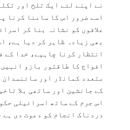
نے اپنے لئے ایک تلخ اور تکلی
اسے ضرور اس کا سامنا کرنا پڑ
علاقوں کو نشانہ بنا کر اسرائ
بھی زیادہ ظاہر کر دیا ہے، اس
انتظار کرنا چاہیے، خدا کے فض
افواج کا طاقتور بازو انہیں 
متعدد کمانڈر اور سائنسدان ش
کے جانشین اور ساتھی بلا تاخی
اس جرم کے ساتھ اسرائیلی حکوم
دردناک انجام کو دعوت دی ہے ج