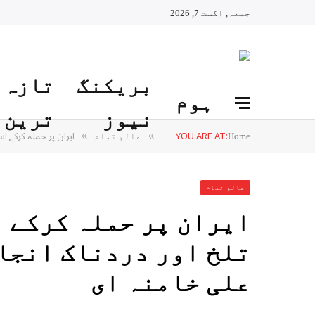
جمعہ, اگست 7, 2026
بریکنگ
تازہ
ہوم
نیوز
ترین
YOU ARE AT:
ایران پر حملہ کرکے ا
»
»
Home
عالم تمام
عالم تمام
ایران پر حملہ کرکے 
تلخ اور دردناک انجام
علی خامنہ ای