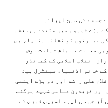
ے جمعے کی صبح ایرانی
ے بڑے شہروں میں متعدد رہائشی
ی عمارتوں کو نشانہ بنایا، جس
جی قیادت نے جام شہادت نوش
ان انقلاب اسلامی کے کمانڈر
کے خاتم الانبیاء سینٹرل ہیڈ
لام علی راشد اور دو بڑے ایٹمی
اور فریدون عباسی شہید ہوگئے
 آر جی سی ایرو اسپیس فورس کے