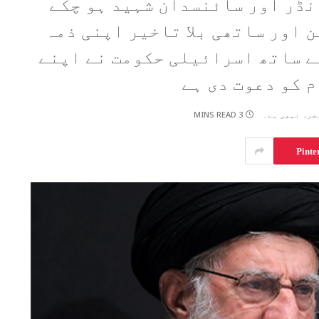
نڈر اور سائنسدان شہید ہو چکے
 اور ساتھی بلا تاخیر اپنی ذمہ
ے ساتھ اسرائیلی حکومت نے اپنے
 کو دعوت دی ہے
3 MINS READ
صرہ نہیں ہے۔
Pinte