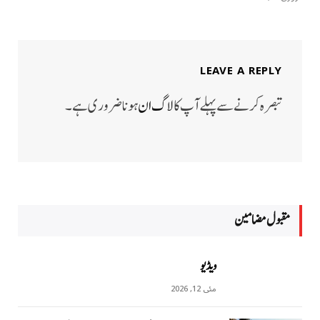
LEAVE A REPLY
تبصرہ کرنے سے پہلے آپ کا
لاگ ان
ہونا ضروری ہے۔
مقبول مضامين
ویڈیو
مئی 12, 2026