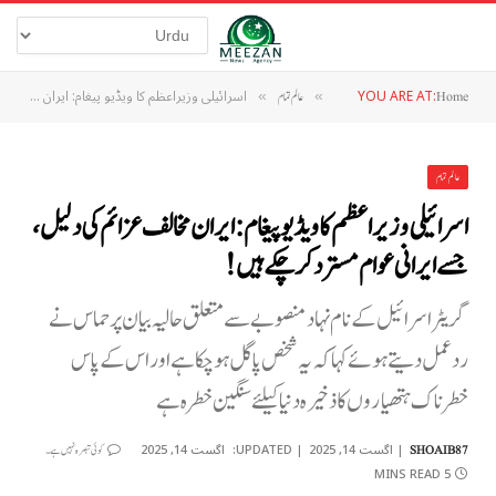
YOU ARE AT:
اسرائیلی وزیراعظم کا ویڈیو پیغام: ایران مخالف عزائم کی دلیل، جسے ایرانی عوام مسترد کرچکے ہیں !
Home
»
عالم تمام
»
عالم تمام
اسرائیلی وزیراعظم کا ویڈیو پیغام: ایران مخالف عزائم کی دلیل،
جسے ایرانی عوام مسترد کرچکے ہیں !
گریٹر اسرائیل کے نام نہاد منصوبے سے متعلق حالیہ بیان پر حماس نے
ردعمل دیتے ہوئے کہا کہ یہ شخص پاگل ہو چکا ہے اور اس کے پاس
خطرناک ہتھیاروں کا ذخیرہ دنیا کیلئے سنگین خطرہ ہے
اگست 14, 2025
UPDATED:
اگست 14, 2025
SHOAIB87
کوئی تبصرہ نہیں ہے۔
5 MINS READ