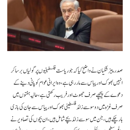
صدر پیزشکیان نے واضح کیا کہ جو ریاست فلسطینیوں پر گولیاں برسا کر
انہیں بھوک اور پیاس سے مار رہی ہے، وہ ایرانی عوام کو پانی دینے کے
دعوے کے پیچھے صرف جھوٹ اور فریب رکھتی ہے، حالیہ ہفتوں میں
صرف غزہ میں دو سو سے زائد فلسطینی بھوک اور پیاس سے جان کی بازی
ہار چکے ہیں، جن میں سو سے زائد بچے شامل ہیں، ان بچوں کی تصاویر نے