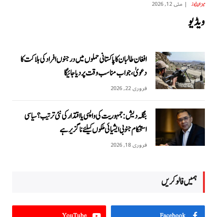
مئی 12, 2026
میزان نیوز
ویڈیو
افغان طالبان کا پاکستانی حملوں میں درجنوں افراد کی ہلاکت کا
دعویٰ، جواب مناسب وقت پر دیا جائیگا
فروری 22, 2026
بنگلہ دیش: جمہوریت کی واپسی یا اقتدار کی نئی ترتیب؟ سیاسی
استحکام جنوبی ایشیائی ملکوں کیلئے ناگزیر ہے
فروری 18, 2026
ہمیں فالو کریں
YouTube
Facebook