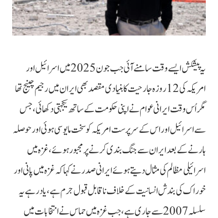
یہ پیشکش ایسے وقت سامنے آئی جب جون 2025 میں اسرائیل اور
امریکہ کی 12 روزہ جارحیت کا بنیادی مقصد بھی ایران میں رجیم چینج تھا
مگر اُس وقت ایرانی عوام نے اپنی حکومت کے ساتھ یکجہتی دکھائی، جس
سے اسرائیل اور اس کے سرپرست امریکہ کو سخت مایوسی ہوئی اور حوصلہ
ہارنے کے بعد ایران سے جنگ بندی کرنے پر مجبور ہوئے، غزہ میں
اسرائیلی مظالم کی مثال دیتے ہوئے ایرانی صدر نے کہا کہ غزہ میں پانی اور
خوراک کی بندش انسانیت کے خلاف ناقابل قبول جرم ہے، یاد رہے یہ
سلسلہ 2007 سے جاری ہے، جب غزہ میں حماس نے انتخابات میں