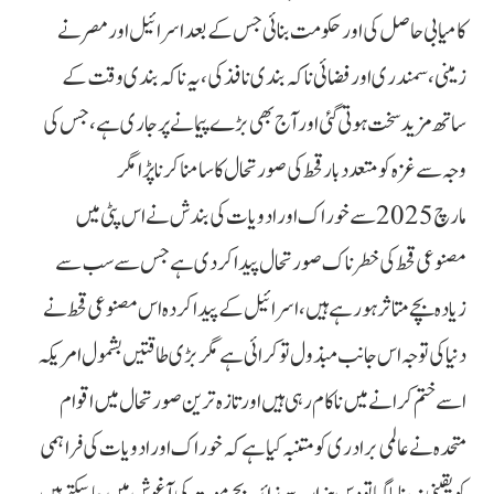
کامیابی حاصل کی اور حکومت بنائی جس کے بعد اسرائیل اور مصر نے
زمینی، سمندری اور فضائی ناکہ بندی نافذ کی، یہ ناکہ بندی وقت کے
ساتھ مزید سخت ہوتی گئی اور آج بھی بڑے پیمانے پر جاری ہے، جس کی
وجہ سے غزہ کو متعدد بار قحط کی صورتحال کا سامنا کرنا پڑا مگر
مارچ 2025 سے خوراک اور ادویات کی بندش نے اس پٹی میں
مصنوعی قحط کی خطرناک صورتحال پیدا کردی ہےجس سے سب سے
زیادہ بچے متاثر ہورہے ہیں، اسرائیل کے پیدا کردہ اس مصنوعی قحط نے
دنیا کی توجہ اس جانب مبذول تو کرائی ہے مگر بڑی طاقتیں بشمول امریکہ
اسے ختم کرانے میں ناکام رہی ہیں اور تازہ ترین صورتحال میں اقوام
متحدہ نے عالمی برادری کو متنبہ کیا ہے کہ خوراک اور ادویات کی فراہمی