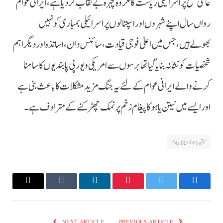
عالمی سطح پر اسرائیلی ریاست کا مکروہ چہرہ بے نقاب کر دیا ہے، ایرانی عوام
رواں سال اپنے شہروں اور اسپتالوں پر اسرائیلی بمباری کو نہیں
بھولےہیں ، جس میں اعلیٰ فوجی قیادت، سائنس دان، اساتذہ اور دیگر اہم
شخصیات کو نشانہ بنایا گیا تھا برسوں سے امریکی و یورپی پابندیوں کا سامنا
کرنے والے ایرانی عوام کے لئے یہ جنگ مزید مشکلات کا باعث بنی ہے
اور ایسے میں نیتن یاہو کا پیغام زخم پر نمک چھڑکنے کے مترادف ہے۔
نیتن یاہو کا ویڈیو پیغام
Email
Tumblr
LinkedIn
Pinterest
Twitter
Facebook
NEXT ARTICLE
PREVIOUS ARTICLE