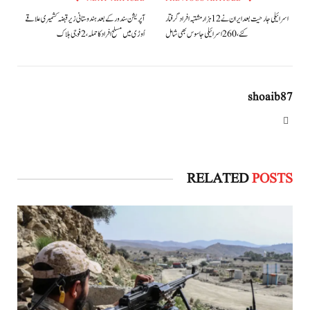
اسرائیلی جارحیت بعد ایران نے 12 ہزار مشتبہ افراد گرفتار
آپریشن سندور کے بعد ہندوستانی زیر قبضہ کشمیری علاقے
کئے، 260 اسرائیلی جاسوس بھی شامل
اُوڑی میں مسلح افراد کا حملہ، 2 فوجی ہلاک
shoaib87
Website
RELATED
POSTS