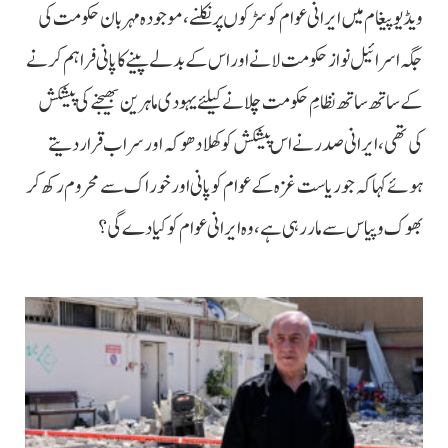
ویڈیو پیغام میں ایرانی عوام کو سڑکوں پر نکلنے، موجودہ مہربان حکومت کی
جگہ اسرائیل نواز حکومت لانے اور اس کے بدلے پینے کا پانی فراہم کرنے
کے ساتھ ساتھ نظامِ حکومت چلانے کیلئے یہودی ماہرین بھیجنے کی پیشکش
کی تھی، ایرانی صدر نے اس پیشکش کو کھلا دھوکہ اور سراب قرار دیتے
ہوئے کہا کہ جو ریاست غزہ کے عوام کو پانی اور خوراک سے محروم رکھ کر
بھوک و پیاس سے مار رہی ہے، وہ ایرانی عوام کو کیا دے گی؟