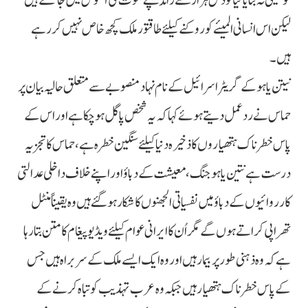
کو یقینی نہ بنایا گیا تو دس ہزار سے زائد بچے موت کی آغوش میں جاسکتے ہیں
لیکن اس انسانی المیئے کو روکنے کیلئے طاقتور ملک کچھ خاص نہیں کررہے
ہیں۔
نیتن یاہو کے گریٹر اسرائیل کے نام نہاد منصوبے سے متعلق حالیہ بیان پر
حماس نے ردعمل دیتے ہوئے کہا کہ یہ شخص پاگل ہو چکا ہے اور اس کے
پاس خطرناک ہتھیاروں کا ذخیرہ دنیا کیلئے سنگین خطرہ ہے، حماس کا تجزیہ
درست ہے نتین یاہو جنگ، معیشت کے دباؤ اور اپنے خلاف داخلی عدالتی
کارروائیوں کے دباؤ میں نفسیاتی الجھنوں کا شکار ہوگئے ہیں وہ یقیناً منٹل
تھراپی کراتے ہوں گےمگر اُن کا ایرانی عوام کیلئے ویڈیو پیغام کا متن بتارہا
ہے کہ وہ ذہنی طور پر بیمار ہیں اور وہ ایک ایسے ملک کے سربراہ ہیں جس
کے پاس خطرناک ہتھیار ہیں جبکہ وہ عرب تہذیب کو تباہ کرنے کے