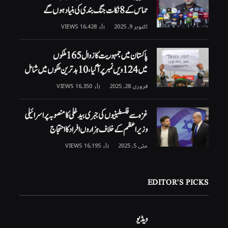
حماس کے 8 نکات جنگ بندی کی بنیاد ہوں گے
اکتوبر 9, 2025
16,428
VIEWS
پاکستان میں جمہوریت کا زوال 165 ملکوں
میں 124ویں نمبر پر آگیا، 10 بدترین ملکوں میں شامل
فروری 28, 2025
16,350
VIEWS
غزہ سے فلسطینیوں کی جبری بیدخلی کا منصوبہ پر اسرائیلی
وزیراعظم کے خلاف ہزاروں افراد کا احتجاج
مئی 5, 2025
16,195
VIEWS
EDITOR'S PICKS
ویڈیو