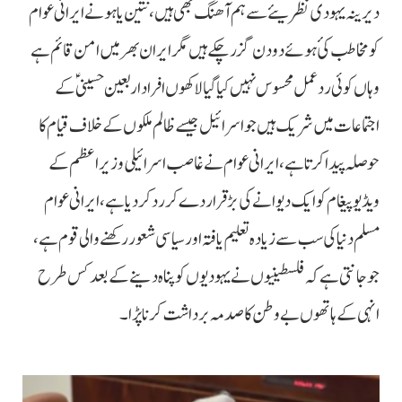
دیرینہ یہودی نظریئے سے ہم آھنگ بھی ہیں، نتین یاہو نے ایرانی عوام
کو مخاطب کئ ہوئے دو دن گزر چکے ہیں مگرایران بھر میں امن قائم ہے
وہاں کوئی ردعمل محسوس نہیں کیا گیا لاکھوں افراد اربعین حسینیؑ کے
اجتماعات میں شریک ہیں جو اسرائیل جیسے ظالم ملکوں کے خلاف قیام کا
حوصلہ پیدا کرتا ہے، ایرانی عوام نے غاصب اسرائیلی وزیراعظم کے
ویڈیو پیغام کو ایک دیوانے کی بڑ قرار دے کر رد کر دیا ہے، ایرانی عوام
مسلم دنیا کی سب سے زیادہ تعلیم یافتہ اور سیاسی شعور رکھنے والی قوم ہے،
جو جانتی ہے کہ فلسطینیوں نے یہودیوں کو پناہ دینے کے بعد کس طرح
انہی کے ہاتھوں بے وطن کا صدمہ برداشت کرنا پڑا۔