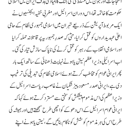
احتجاجات اور جون میں مسلط کی گئی جنگ کا بنیادی ہدف ایران میں اسلامی
حکومت کا خاتمہ تھا، اس دوران اسرائیل اور مغربی خفیہ ایجنسیوں نے
ایک مربوط آپریشن کے ذریعے تہران میں اسلامی جمہوری نظام کے حامی
اعلیٰ عہدیداروں کو قتل کرایا، حتیٰ کہ صدرِ جمہوریہ پر قاتلانہ حملہ کرایا
اور اسلامی انقلاب کے رہبر کو قتل کرنے کی ناپاک سازش تیار کی گئی۔
اب اسرائیلی وزیراعظم نیتن یاہو نے نہایت ڈھٹائی کے ساتھ ایک بار
پھر ایرانی عوام کو مخاطب کرتے ہوئے اسلامی نظام کی تبدیلی کی ترغیب
دی ہے، ایرانی صدر مسعود پیزشکیان نے غاصب ریاست اسرائیل کے
وزیراعظم کی اس مذموم پیشکش کو سختی سے مسترد کرتے ہوئے کہا کہ
ایرانی عوام اسرائیل کے اس دھوکے کو اچھی طرح سمجھتے ہیں اور ہمیشہ کی
طرح اس کی ہر مذموم کوشش کو ناکام بنائیں گے، نیتن یاہو نے اپنے