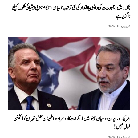
بنگلہ دیش: جمہوریت کی واپسی یا اقتدار کی نئی ترتیب؟ سیاسی استحکام جنوبی ایشیائی ملکوں کیلئے
ناگزیر ہے
فروری 18, 2026
امریکہ اور ایران درمیان جینوا میں مذاکرات کا دوسرا دور اطمینان بخش تہران کو ڈکٹیشن
قبول نہیں!
فروری 17, 2026