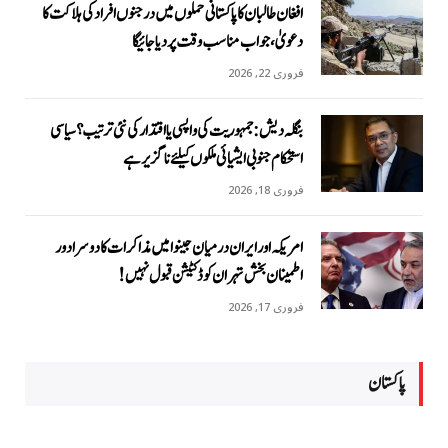
افغان طالبان کا پاکستانی حملوں میں درجنوں افراد کی ہلاکت کا
دعویٰ، جواب مناسب وقت پر دیا جائیگا
فروری 22, 2026
بنگلہ دیش: جمہوریت کی واپسی یا اقتدار کی نئی ترتیب؟ سیاسی
استحکام جنوبی ایشیائی ملکوں کیلئے ناگزیر ہے
فروری 18, 2026
امریکہ اور ایران درمیان جینوا میں مذاکرات کا دوسرا دور
اطمینان بخش تہران کو ڈکٹیشن قبول نہیں!
فروری 17, 2026
پاکستان