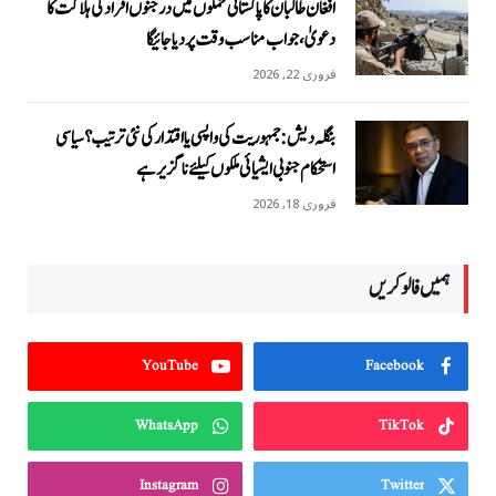
افغان طالبان کا پاکستانی حملوں میں درجنوں افراد کی ہلاکت کا
دعویٰ، جواب مناسب وقت پر دیا جائیگا
فروری 22, 2026
بنگلہ دیش: جمہوریت کی واپسی یا اقتدار کی نئی ترتیب؟ سیاسی
استحکام جنوبی ایشیائی ملکوں کیلئے ناگزیر ہے
فروری 18, 2026
ہمیں فالو کریں
YouTube
Facebook
WhatsApp
TikTok
Instagram
Twitter