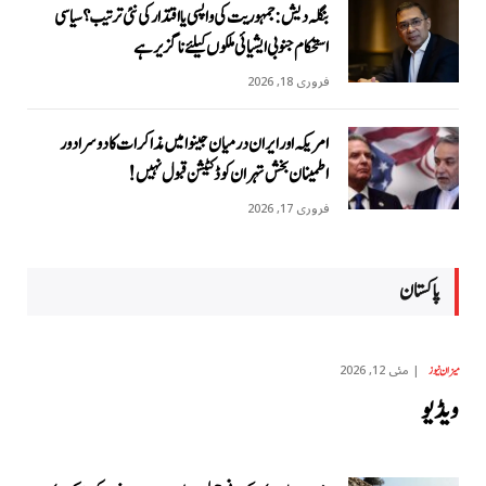
بنگلہ دیش: جمہوریت کی واپسی یا اقتدار کی نئی ترتیب؟ سیاسی
استحکام جنوبی ایشیائی ملکوں کیلئے ناگزیر ہے
فروری 18, 2026
امریکہ اور ایران درمیان جینوا میں مذاکرات کا دوسرا دور
اطمینان بخش تہران کو ڈکٹیشن قبول نہیں!
فروری 17, 2026
پاکستان
مئی 12, 2026
میزان نیوز
ویڈیو