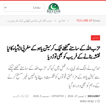
YOU ARE AT:
حزب اللہ کے سامنے گھٹنے ٹیک کر نیتن یاہو کے مغربی ایشیاء کا نیا نقشہ بنانے کے فریب کو بھی توڑ دیا
Home
»
تازہ ترین
»
تازہ ترین
حزب اللہ کے سامنے گھٹنے ٹیک کر نیتن یاہو کے مغربی ایشیاء کا نیا
نقشہ بنانے کے فریب کو بھی توڑ دیا
حماس نے جنگ بندی پر ردعمل میں کہا کہ حزب اللہ کے سامنے گھٹنے ٹیکنے
سے نیتن یاہو کے مزاحمتی قوتوں کو شکست دینے یا انہیں غیر مسلح کرنے
کے وہم کو بھی دور ہوگیا
نومبر 27, 2024
UPDATED:
دسمبر 5, 2024
SHOAIB87
کوئی تبصرہ نہیں ہے۔
2 MINS READ