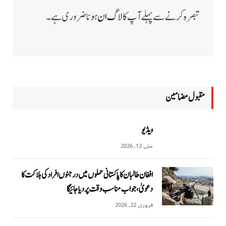
تبصرہ کرنے سے پہلے آپ کا
لاگ ان
ہونا ضروری ہے۔
مقبول مضامين
ویڈیو
مئی 12, 2026
افغان طالبان کا پاکستانی حملوں میں درجنوں افراد کی ہلاکت کا
دعویٰ، جواب مناسب وقت پر دیا جائیگا
فروری 22, 2026