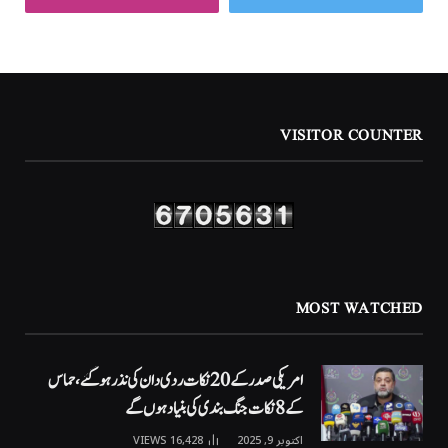
VISITOR COUNTER
MOST WATCHED
امریکی صدر کے 20 نکات ردی دان کی نذر ہوگئے، حماس
کے 8 نکات جنگ بندی کی بنیاد ہوں گے
اکتوبر 9, 2025
16,428
VIEWS