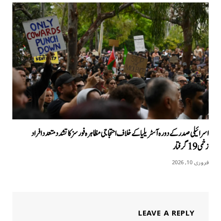
اسرائیلی صدر کے دورہ آسٹریلیا کےخلاف احتجاجی مظاہرہ فورسز کا تشدد متعدد افراد
زخمی 19 گرفتار
فروری 10, 2026
LEAVE A REPLY