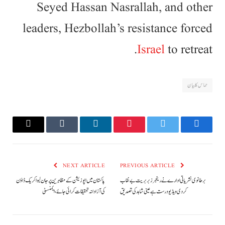
Seyed Hassan Nasrallah, and other
leaders, Hezbollah’s resistance forced
Israel
to retreat.
حماس کا بیان
Email
Tumblr
LinkedIn
Pinterest
Twitter
Facebook
NEXT ARTICLE
PREVIOUS ARTICLE
برطانوی نشریاتی ادارے نے رینجرز بربریت بے نقاب
پاکستان میں اپوزیشن کے مظاہرین پر جان لیوا کریک ڈاؤن
کردی ویڈیو درست ہے عینی شاہد کی تصدیق
کی آزادانہ تحقیقات کرائی جائے،ایمنسٹی