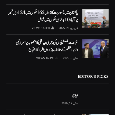
پاکستان میں جمہوریت کا زوال 165 ملکوں میں 124ویں نمبر
پر آگیا، 10 بدترین ملکوں میں شامل
فروری 28, 2025
16,350
VIEWS
غزہ سے فلسطینیوں کی جبری بیدخلی کا منصوبہ پر اسرائیلی
وزیراعظم کے خلاف ہزاروں افراد کا احتجاج
مئی 5, 2025
16,195
VIEWS
EDITOR'S PICKS
ویڈیو
مئی 12, 2026