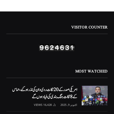
VISITOR COUNTER
MOST WATCHED
امریکی صدر کے 20 نکات ردی دان کی نذر ہوگئے، حماس
کے 8 نکات جنگ بندی کی بنیاد ہوں گے
اکتوبر 9, 2025
16,428
VIEWS