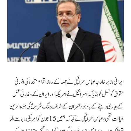
ایرانی وزیر خارجہ عباس عراقچی نے جمعہ کے روز اقوام متحدہ کی انسانی
حقوق کونسل کو بتایا کہ اسرائیل نے امریکہ اور ایران کے سفارتی عمل
کے جاری رہنے کے باوجود تہران کے خلاف جنگ شروع کی جو بدترین
خیانت تھی، عباس عراقچی نے کہا کہ ہمیں 15 جون کو امریکیوں سے ملنا