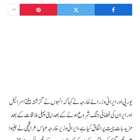
یورپی اور ایرانی وزرائے خارجہ نے کہا کہ انہوں نے گزشتہ ہفتے اسرائیل
اور ایران کی فضائی جنگ شروع ہونے کے بعد اپنی پہلی ملاقات کے بعد
مزید بات چیت پر اتفاق کیا ہے، ایرانی وزیر خارجہ عباس عراقچی نے جنیوا