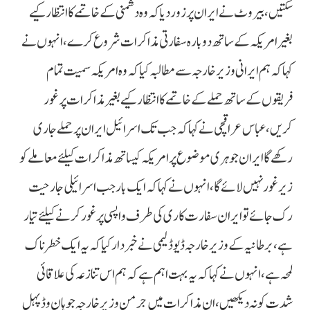
سکتیں، بیروٹ نے ایران پر زور دیا کہ وہ دشمنی کے خاتمے کا انتظار کیے
بغیر امریکہ کے ساتھ دوبارہ سفارتی مذاکرات شروع کرے، انہوں نے
کہا کہ ہم ایرانی وزیر خارجہ سے مطالبہ کیا کہ وہ امریکہ سمیت تمام
فریقوں کے ساتھ حملے کے خاتمے کا انتظار کیے بغیر مذاکرات پر غور
کریں، عباس عراقچی نے کہا کہ جب تک اسرائیل ایران پر حملے جاری
رکھے گا ایران جوہری موضوع پر امریکہ کیساتھ مذاکرات کیلئے معاملے کو
زیر غور نہیں لائے گا، انہوں نے کہا کہ ایک بار جب اسرائیلی جارحیت
رک جائے تو ایران سفارت کاری کی طرف واپسی پر غور کرنے کیلئے تیار
ہے، برطانیہ کے وزیر خارجہ ڈیوڈ لیمی نے خبردار کیا کہ یہ ایک خطرناک
لمحہ ہے، انہوں نے کہا کہ یہ بہت اہم ہے کہ ہم اس تنازعہ کی علاقائی
شدت کو نہ دیکھیں، ان مذاکرات میں جرمن وزیر خارجہ جوہان وڈپہل