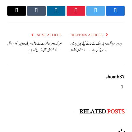
Email
Tumblr
LinkedIn
Pinterest
Twitter
Facebook
NEXT ARTICLE
PREVIOUS ARTICLE
ایران اسرائیل درمیان جنگ کے خاتمے کیلئے یورپی یونین
امریکہ دوہری شہریت کے حامل امریکی یہودیوں کو اسرائیل
اور امریکہ کی جانب سے کوششوں کا آغاز
سے نکالنے کا آپریشن شروع کررہا ہے
shoaib87
Website
RELATED
POSTS
ویڈیو