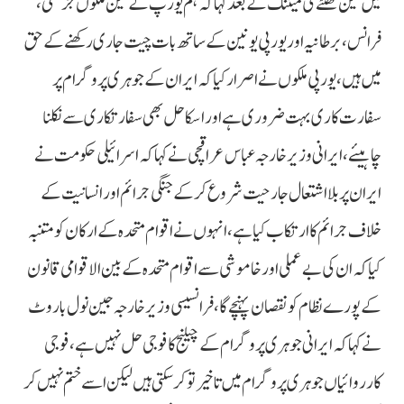
میں تین گھنٹے کی میٹنگ کے بعد کہا کہ ہم یورپ کے تین ملکوں جرمنی،
فرانس، برطانیہ اور یورپی یونین کے ساتھ بات چیت جاری رکھنے کے حق
میں ہیں، یورپی ملکوں نے اصرار کیا کہ ایران کے جوہری پروگرام پر
سفارت کاری بہت ضروری ہے اور اسکا حل بھی سفارتکاری سے نکلنا
چاہیئے، ایرانی وزیر خارجہ عباس عراقچی نے کہا کہ اسرائیلی حکومت نے
ایران پر بلااشتعال جارحیت شروع کرکے جنگی جرائم اور انسانیت کے
خلاف جرائم کا ارتکاب کیا ہے، انہوں نے اقوام متحدہ کے ارکان کو متنبہ
کیا کہ ان کی بے عملی اور خاموشی سے اقوام متحدہ کے بین الاقوامی قانون
کے پورے نظام کو نقصان پہنچے گا، فرانسیسی وزیر خارجہ جین نول باروٹ
نے کہا کہ ایرانی جوہری پروگرام کے چیلنج کا فوجی حل نہیں ہے، فوجی
کارروائیاں جوہری پروگرام میں تاخیر تو کرسکتی ہیں لیکن اسے ختم نہیں کر