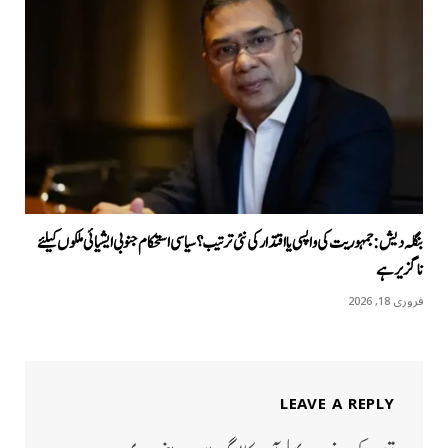
بنگلہ دیش: جمہوریت کی واپسی یا اقتدار کی نئی ترتیب؟ سیاسی استحکام جنوبی ایشیائی ملکوں کیلئے
ناگزیر ہے
فروری 18, 2026
LEAVE A REPLY