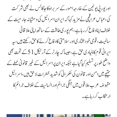
اور یورپی یونین کے خارجہ امور کے سربراہ کاجا کالس نے بھی شرکت
کی، عباس عراقچی نے مزید کہا کہ ایران اسرائیل کی وحشیانہ جارحیت کے
خلاف اپنا دفاع کر رہا ہے، ہم پوری طاقت کے ساتھ اپنی علاقائی
سالمیت، قومی خودمختاری اور سلامتی کا دفاع کرنے کا حق رکھتے ہیں، یہ
ایرانی قوم کا بنیادی حق ہے، جیسا کہ چارٹر کے آرٹیکل 51 کے تحت بھی
واضح طور پر تسلیم کیا گیا ہے جبکہ ایران پر اسرائیل کے غیر قانونی حملے کے
نتیجے میں امن اور قانون کی حکمرانی کو شدید خطرات لاحق ہیں، اسرائیل
مقبوضہ عرب علاقوں میں جنگی جرائم اور انسانیت کے خلاف جرائم کا
ارتکاب کر رہا ہے۔