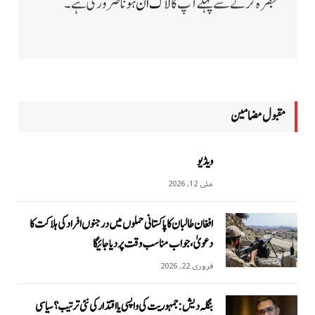
تبصرہ کرنے سے پہلے آپ کا
لاگ ان
ہونا ضروری ہے۔
مقبول مضامين
ویڈیو
مئی 12, 2026
افغان طالبان کا پاکستانی حملوں میں درجنوں افراد کی ہلاکت کا
دعویٰ، جواب مناسب وقت پر دیا جائیگا
فروری 22, 2026
بنگلہ دیش: جمہوریت کی واپسی یا اقتدار کی نئی ترتیب؟ سیاسی