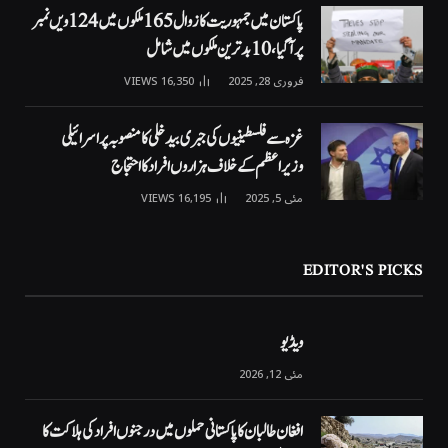
پاکستان میں جمہوریت کا زوال 165 ملکوں میں 124ویں نمبر
پر آگیا، 10 بدترین ملکوں میں شامل
فروری 28, 2025
16,350
VIEWS
غزہ سے فلسطینیوں کی جبری بیدخلی کا منصوبہ پر اسرائیلی
وزیراعظم کے خلاف ہزاروں افراد کا احتجاج
مئی 5, 2025
16,195
VIEWS
EDITOR'S PICKS
ویڈیو
مئی 12, 2026
افغان طالبان کا پاکستانی حملوں میں درجنوں افراد کی ہلاکت کا