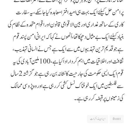
تھا تاکہ ہمارے پرامن جوہری پروگرام پر اُٹھائے گئے اعتراضات کے
پرامن حل کیلئے ایک بہت ہی امید افزا معاہدہ کیا جاسکے، یہ سفارت
کاری کے ساتھ غداری اور بین الاقوامی قانون اور اقوام متحدہ کے نظام کی
بنیاد کیلئے ایک بے مثال دھچکا تھا، اُنھوں نے کہا کہ ایرانی امن پسند قوم
ہے جو قدیم ترین تہذیبوں میں سے ایک ہے جس نے انسانی تہذیب،
ثقافت اور اخلاقیات میں اہم کردار ادا کیا ہے، 100 ملین آبادی کی یہ
قوم ایک ایسی حکومت کی جارحیت کا نشانہ بن رہی ہے جو گزشتہ 2 سال
سے فلسطین میں ایک خوفناک نسل کشی کررہی ہے اور وہ پڑوسی ممالک
کی زمینوں پر قبضہ کررہی ہے۔
front
ایران مذاکرات