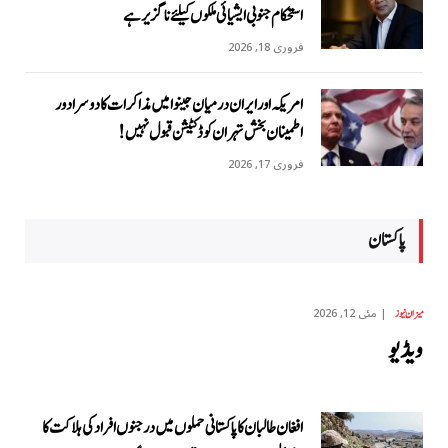
استحکام جنوبی ایشیائی ملکوں کیلئے ناگزیر ہے
فروری 18, 2026
امریکہ اور ایران درمیان جینوا میں مذاکرات کا دوسرا دور
اطمینان بخش تہران کو ڈکٹیشن قبول نہیں!
فروری 17, 2026
پاکستان
مئی 12, 2026
میزان نیوز
ویڈیو
افغان طالبان کا پاکستانی حملوں میں درجنوں افراد کی ہلاکت کا