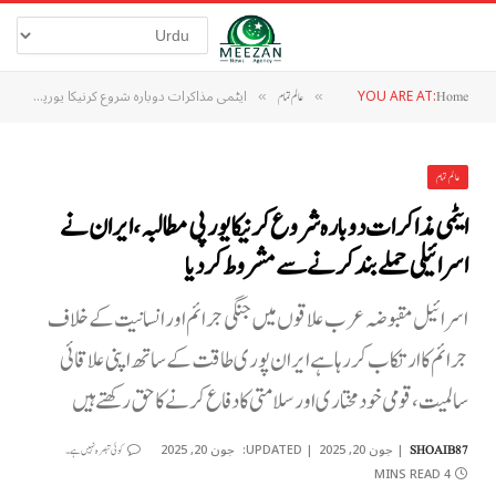
YOU ARE AT:
ایٹمی مذاکرات دوبارہ شروع کرنیکا یورپی مطالبہ، ایران نے اسرائیلی حملے بند کرنے سے مشروط کردیا
Home
»
عالم تمام
»
عالم تمام
ایٹمی مذاکرات دوبارہ شروع کرنیکا یورپی مطالبہ، ایران نے
اسرائیلی حملے بند کرنے سے مشروط کردیا
اسرائیل مقبوضہ عرب علاقوں میں جنگی جرائم اور انسانیت کے خلاف
جرائم کا ارتکاب کر رہا ہے ایران پوری طاقت کے ساتھ اپنی علاقائی
سالمیت، قومی خودمختاری اور سلامتی کا دفاع کرنے کا حق رکھتے ہیں
جون 20, 2025
UPDATED:
جون 20, 2025
SHOAIB87
کوئی تبصرہ نہیں ہے۔
4 MINS READ