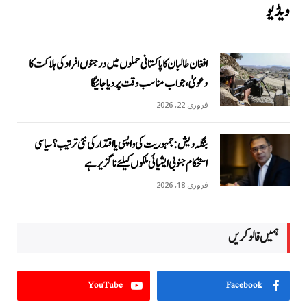
ویڈیو
افغان طالبان کا پاکستانی حملوں میں درجنوں افراد کی ہلاکت کا
دعویٰ، جواب مناسب وقت پر دیا جائیگا
فروری 22, 2026
بنگلہ دیش: جمہوریت کی واپسی یا اقتدار کی نئی ترتیب؟ سیاسی
استحکام جنوبی ایشیائی ملکوں کیلئے ناگزیر ہے
فروری 18, 2026
ہمیں فالو کریں
YouTube
Facebook