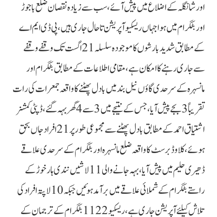
اور شانگلہ کے اضلاع میں پیش آئے، سب سے زیادہ نقصان ضلع باجوڑ
اور بٹگرام میں ہوا جہاں ریسکیو آپریشن تاحال جاری ہیں، پی ڈی ایم اے
کے مطابق شدید بارشوں کا موجودہ سلسلہ 21 اگست تک وقفے وقفے
سے جاری رہنے کا امکان ہے، مقامی اطلاعات کے مطابق بٹگرام اور
مانسہرہ کے سرحدی گاؤں نیل بند میں بادل پھٹنے کا واقعہ جمعرات کی رات
تقریباً 3 بجے پیش آیا، جس کے نتیجے میں 3 سے 4 گھر بہہ گئے، ڈپٹی کمشنر
اشتیاق احمد کے مطابق بادل پھٹنے سے مجموعی طور پر 21 افراد جاں بحق
ہوئے، کلاوڈ برسٹ کا واقعہ ضلع مانسہرہ اور بٹگرام کے سرحدی علاقے
ڈھیری حلیم میں پیش آیا، بہہ جانے والی 11 لاشیں نندی ہار خوڑ کے
راستے بٹگرام کے شملائی علاقے میں برآمد ہوئیں جبکہ 10 لاپتہ افراد کی
تلاش کیلئے آپریشن جاری ہے، ریسکیو 1122 بٹگرام کے ترجمان کے