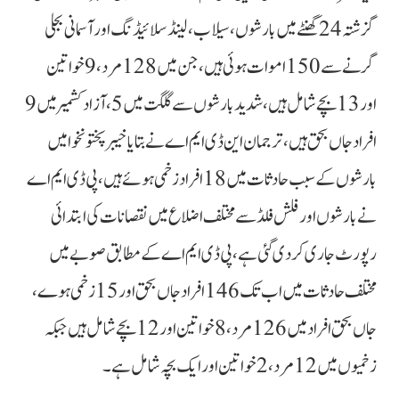
گزشتہ 24 گھنٹے میں بارشوں، سیلاب، لینڈ سلائیڈنگ اور آسمانی بجلی
گرنے سے 150 اموات ہوئی ہیں، جن میں 128 مرد، 9 خواتین
اور 13 بچے شامل ہیں، شدید بارشوں سے گلگت میں 5، آزاد کشمیر میں 9
افراد جاں بحق ہیں، ترجمان این ڈی ایم اے نے بتایا خیبر پختونخوا میں
بارشوں کے سبب حادثات میں 18 افراد زخمی ہوئے ہیں، پی ڈی ایم اے
نے بارشوں اور فلش فلڈ سے مختلف اضلاع میں نقصانات کی ابتدائی
رپورٹ جاری کردی گئی ہے، پی ڈی ایم اے کے مطابق صوبے میں
مختلف حادثات میں اب تک 146 افراد جاں بحق اور 15 زخمی ہوے،
جاں بحق افراد میں 126 مرد،8 خواتین اور 12 بچے شامل ہیں جبکہ
زخمیوں میں 12 مرد، 2 خواتین اور ایک بچہ شامل ہے۔