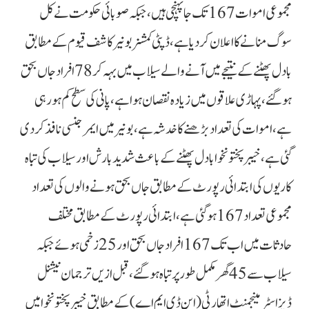
مجموعی اموات167 تک جاپہنچی ہیں، جبکہ صوبائی حکومت نے کل
سوگ منانے کا اعلان کردیا ہے، ڈپٹی کمشنر بونیر کاشف قیوم کے مطابق
بادل پھٹنے کے نتیجے میں آنے والے سیلاب میں بہہ کر 78 افراد جاں بحق
ہوگئے، پہاڑی علاقوں میں زیادہ نقصان ہوا ہے، پانی کی سطح کم ہورہی
ہے، اموات کی تعداد بڑھنے کا خدشہ ہے، بونیر میں ایمرجنسی نافذ کردی
گئی ہے، خیبرپختونخوا بادل پھٹنے کے باعث شدید بارش اور سیلاب کی تباہ
کاریوں کی ابتدائی رپورٹ کے مطابق جاں بحق ہونے والوں کی تعداد
مجموعی تعداد 167 ہوگئی ہے، ابتدائی رپورٹ کے مطابق مختلف
حادثات میں اب تک 167 افراد جاں بحق اور 25 زخمی ہوئے جبکہ
سیلاب سے 45 گھر مکمل طور پر تباہ ہوگئے، قبل ازیں ترجمان نیشنل
ڈیزاسٹر مینجمنٹ اتھارٹی (این ڈی ایم اے) کے مطابق خیبرپختونخوا میں