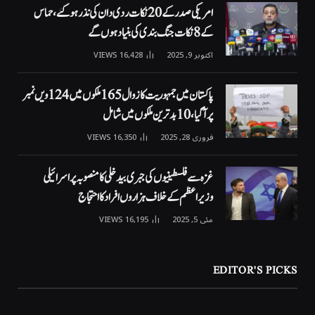
امریکی صدر کے 20 نکات ردی دان کی نذر ہوگئے، حماس
کے 8 نکات جنگ بندی کی بنیاد ہوں گے
اکتوبر 9, 2025
16,428
VIEWS
پاکستان میں جمہوریت کا زوال 165 ملکوں میں 124ویں نمبر
پر آگیا، 10 بدترین ملکوں میں شامل
فروری 28, 2025
16,350
VIEWS
غزہ سے فلسطینیوں کی جبری بیدخلی کا منصوبہ پر اسرائیلی
وزیراعظم کے خلاف ہزاروں افراد کا احتجاج
مئی 5, 2025
16,195
VIEWS
EDITOR'S PICKS