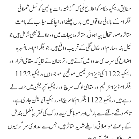
مطابق ریسکیو حکام کو اطلاع ملی کہ گزشتہ رات یونین کونسل شملائی
بٹگرام کے بالائی علاقوں میں بادل پھٹنے اور اچانک سیلاب کے باعث
متاثرہ صورتحال پیدا ہوئی، متاثرہ دیہات میں وہ علاقے بھی شامل ہیں جو
نیل بند، سارم اور ملکال گلی کے قریب واقع ہیں، جو بٹگرام اور مانسہرہ
اضلاع کی سرحدی حدود میں آتے ہیں، ترجمان نے بتایا کہ مقامی افراد اور
ریسکیو 1122 کی ڈیزاسٹر ٹیمیں موقع پر موجود ہیں،ریسکیو 1122
بٹگرام ڈیزاسٹر ٹیم اور مقامی لوگ سرچ اور ریسکیو آپریشن میں حصہ لے
رہے ہیں، ریسکیو 1122 بٹگرام کا سرچ اور ریسکیو آپریشن جاری ہے،
تاہم وقفے وقفے سے بارش اور موبائل نیٹ ورک کی تقریباً مکمل بندش
کے باعث مواصلاتی رابطے شدید متاثر ہیں، جس سے امدادی سرگرمیوں