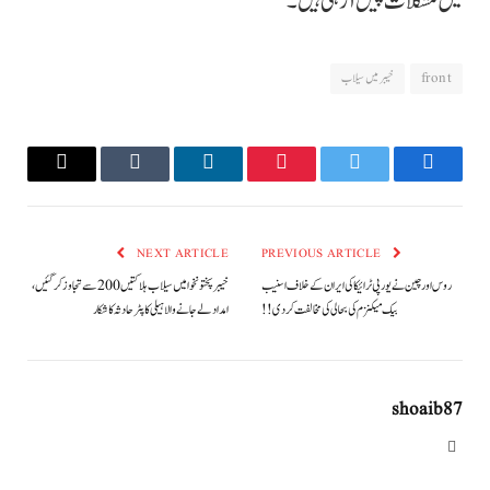
میں مشکلات پیش آرہی ہیں۔
front
خیبر میں سیلاب
Email
Tumblr
LinkedIn
Pinterest
Twitter
Facebook
NEXT ARTICLE
PREVIOUS ARTICLE
روس اور چین نے یورپی ٹرائیکا کی ایران کے خلاف اسنیب
خیبرپختونخوا میں سیلاب ہلاکتیں 200 سے تجاوز کرگئیں،
بیک میکنزم کی بحالی کی مخالفت کردی !!
امداد لے جانے والا ہیلی کاپٹر حادثہ کا شکار
shoaib87
Website