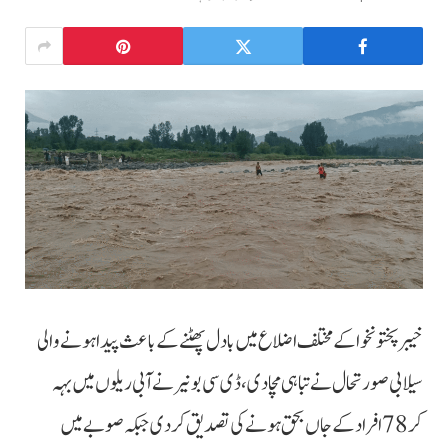
خیبرپختونخوا کے مختلف اضلاع میں بادل پھٹنے کے باعث پیدا ہونے والی
سیلابی صورتحال نے تباہی مچادی، ڈی سی بونیر نے آبی ریلوں میں بہہ
کر 78 افراد کے جاں بحق ہونے کی تصدیق کردی جبکہ صوبے میں