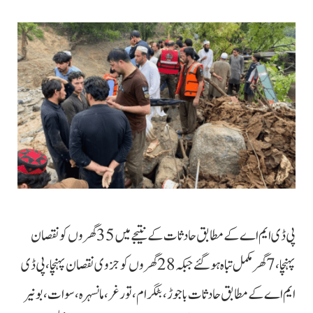
پی ڈی ایم اے کے مطابق حادثات کے نتیجے میں 35 گھروں کو نقصان
پہنچا، 7 گھر مکمل تباہ ہوگئے جبکہ 28 گھروں کو جزوی نقصان پہنچا، پی ڈی
ایم اے کے مطابق حادثات باجوڑ، بٹگرام، تورغر، مانسہرہ، سوات، بونیر