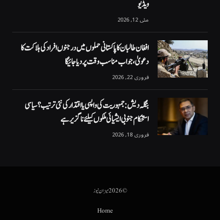
ویڈیو
مئی 12, 2026
افغان طالبان کا پاکستانی حملوں میں درجنوں افراد کی ہلاکت کا
دعویٰ، جواب مناسب وقت پر دیا جائیگا
فروری 22, 2026
بنگلہ دیش: جمہوریت کی واپسی یا اقتدار کی نئی ترتیب؟ سیاسی
استحکام جنوبی ایشیائی ملکوں کیلئے ناگزیر ہے
فروری 18, 2026
© 2026 میزان نیوز
Home