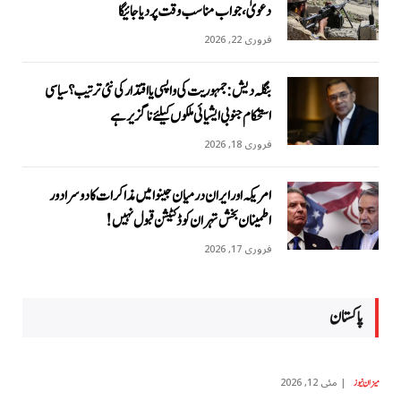
دعویٰ، جواب مناسب وقت پر دیا جائیگا
فروری 22, 2026
بنگلہ دیش: جمہوریت کی واپسی یا اقتدار کی نئی ترتیب؟ سیاسی
استحکام جنوبی ایشیائی ملکوں کیلئے ناگزیر ہے
فروری 18, 2026
امریکہ اور ایران درمیان جینوا میں مذاکرات کا دوسرا دور
اطمینان بخش تہران کو ڈکٹیشن قبول نہیں!
فروری 17, 2026
پاکستان
مئی 12, 2026
میزان نیوز