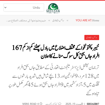
YOU ARE AT:
خیبرپختونخوا کے مختلف اضلاع میں بادل پھٹنے کم ازکم 167 افراد جاں بحق کل سوگ منانے کا اعلان
Home
»
سائنس و ٹیکنالوجی
»
سائنس و ٹیکنالوجی
خیبرپختونخوا کے مختلف اضلاع میں بادل پھٹنے کم ازکم 167
افراد جاں بحق کل سوگ منانے کا اعلان
ترجمان نیشنل ڈیزاسٹر مینجمنٹ اتھارٹی کے مطابق جاں بحق افراد
میں 128 مرد، 9 خواتین اور 13 بچے شامل ہیں شدید بارشوں سے
گلگت میں 5، آزاد کشمیر میں 9 افراد جاں بحق ہوئے 45 گھر مکمل طور پر
تباہ ہوگئے
اگست 15, 2025
4 MINS READ
SHOAIB87
کوئی تبصرہ نہیں ہے۔