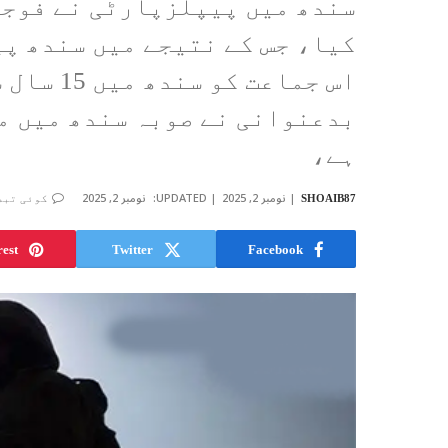
سندھ میں پیپلزپارٹی نے فوجی
کیا، جس کے نتیجے میں سندھ پ
اس جماعت
بدعنوانی نے صوبہ سندھ میں م
ہے،
نومبر 2, 2025
UPDATED:
نومبر 2, 2025
SHOAIB87
کوئی تبص
rest
Twitter
Facebook