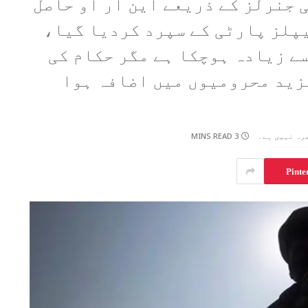
 جنرلز کے ذریعے این آر او حاصل
یپلز پارٹی کے سپرد کردیا گیا،
 کو سندھ میں 15 سال سے زیادہ ہوچکا ہے مگر حکام کی
زید محرومیوں میں اضافہ ہوا
3 MINS READ
رہ نہیں ہے۔
Pinte