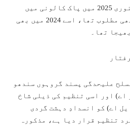
کی پرچی بھیجی تھی جبکہ وہ جنوری 2025 میں پاک کالونی میں
پولیس مقابلے کے مقدمے میں بھی مطلوب تھا، اسے 2024 میں بھی
بھیجا تھا۔
سلح علیحدگی پسند گروہوں سندھو
اے) اور اسی تنظیم کی ذیلی شاخ
ل اے) کو انسدادِ دہشت گردی
رد تنظیم قرار دیا ہے، مذکورہ