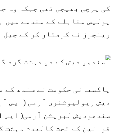
رینجرز نے گرفتار کر کے جیل 
پاکستانی حکومت نے سندھ کے م
دیش ریولیوشنری آرمی (ایس آر 
سندھودیش لبریشن آرمی( ایس ای
قوانین کے تحت کالعدم دہشت گ