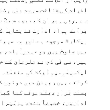
افراد کی شناخت سرمد علی رضا
سے 
برآمد ہوا، ادارے نے بتایا ک
میں ملوث ہیں جو حیدرآباد، ج
ہیں، سی ٹی ڈی نے ملزمان کے خل
کرلئے ہیں، بیان میں دونوں کو
پسند قرار دیتے ہوئے کہا گیا 
اداروں، خصوصاً سندھ پولیس او