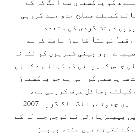
ندھ کو پاکستان سے الگ کر کے
انے کیلئے مسلح جدو جہد کررہی
وپوں دہشت گردی کی متعدد
قتاً فوقتاً قانون نافذ کرنے
یبات اور چینی شہریوں کو نشانہ
 جنس کمیونٹی کا کہنا ہے کہ اِن
 سرپرستی کررہی ہے جو پاکستان
 کیلئے وسائل صرف کررہی ہے،
مقامی رپورٹس کے مطابق سندھ میں چھوٹے، الگ الگ گروہ 2007
یں پیپلزپارٹی نے فوجی جنرلز کے
 کے نتیجے میں سندھ پیپلز