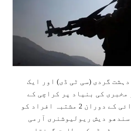
ہشت گردی (سی ٹی ڈی) اور ایک
مخبری کی بنیاد پر کراچی کے
علاقے مچھر کالونی میں کارروائی کے دوران 2 مشتبہ افراد کو
سندھو دیش ریولیوشنری آرمی
ں، سی ٹی ڈی کے مطابق گرفتار