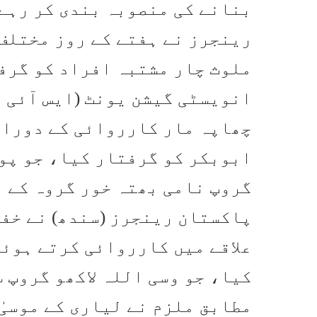
بنانے کی منصوبہ بندی کر رہے
رینجرز نے ہفتے کے روز مختلف
ملوث چار مشتبہ افراد کو گرفت
انویسٹی گیشن یونٹ (ایس آئی ی
ابوبکر کو گرفتار کیا، جو پو
گروپ نامی بھتہ خور گروہ کے 
پاکستان رینجرز (سندھ) نے خفی
علاقے میں کارروائی کرتے ہوئے
کیا، جو وسی اللہ لاکھو گروپ 
مطابق ملزم نے لیاری کے موسیٰ 