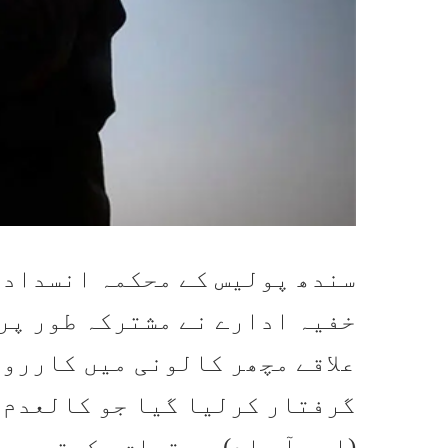
سندھ پولیس کے محکمہ انسداد د
خفیہ ادارے نے مشترکہ طور پر 
گرفتار کرلیا گیا جو کالعدم 
(ایس آر اے) سے تعلق رکھتے ہی