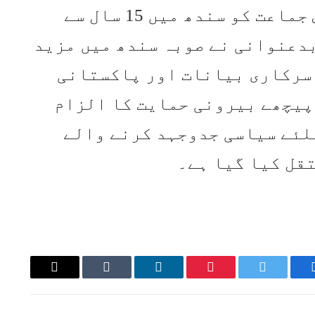
پارٹی کے سپرد کردیا گیا، اس جماعت کو سندھ میں 15 سال سے
بدعنوانی نے صوبہ سندھ میں مزید
سرکاری بیانات اور پاکستانی
پوں کے پیچھے بیرونی حمایت کا الزام
لئے سیاسی جدوجہد کرنے والے
قل کیا گیا ہے۔
Email
Tumblr
LinkedIn
Pinterest
Twitter
Faceboo