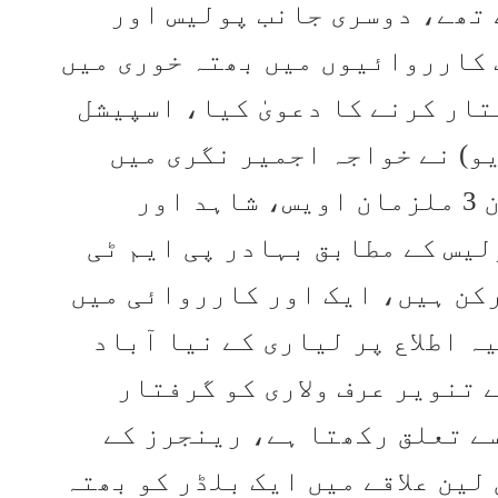
 تھے، دوسری جانب پولیس اور
 کارروائیوں میں بھتہ خوری میں
ار کرنے کا دعویٰ کیا، اسپیشل
و) نے خواجہ اجمیر نگری میں
چھاپہ مار کارروائی کے دوران 3 ملزمان اویس، شاہد اور
لیس کے مطابق بہادر پی ایم ٹی
رکن ہیں، ایک اور کارروائی میں
ہ اطلاع پر لیاری کے نیا آباد
 تنویر عرف ولاری کو گرفتار
سے تعلق رکھتا ہے، رینجرز کے
لین علاقے میں ایک بلڈر کو بھتہ