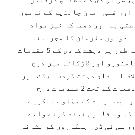
 اور غنی امان چانڈیو کے ناموں
ہوئی ہے، ان کے قبضے سے 2 دستی بم اور دھماکا خیز مواد
ہ دونوں ملزمان کا مجرمانہ
ریکارڈ موجود ہے اور وہ مبینہ طور پر دہشت گردی کے 5 مقدمات
امشورو اور لاڑکانہ میں درج
اف انسدادِ دہشت گردی ایکٹ اور
ایکسپلوسیو ایکٹ کی متعلقہ دفعات کے تحت 2 مقدمات درج
 ایس آر اے کے مطلوب عسکریت
کہ وہ قانون نافذ کرنے والے
ر سی ٹی ڈی اہلکاروں کو نشانہ