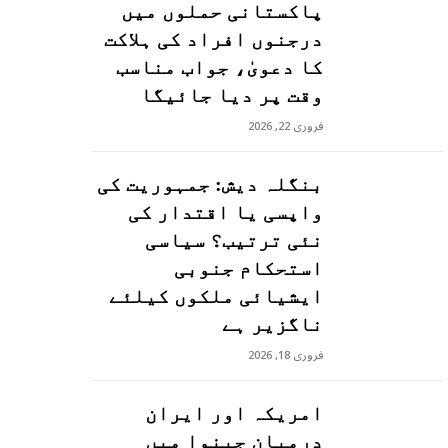
پاکستانی حملوں میں
درجنوں افراد کی ہلاکت
کا دعویٰ، جواب مناسب
وقت پر دیا جائیگا
فروری 22, 2026
بنگلہ دیش: جمہوریت کی
واپسی یا اقتدار کی
نئی ترتیب؟ سیاسی
استحکام جنوبی
ایشیائی ملکوں کیلئے
ناگزیر ہے
فروری 18, 2026
امریکہ اور ایران
درمیان جینوا میں