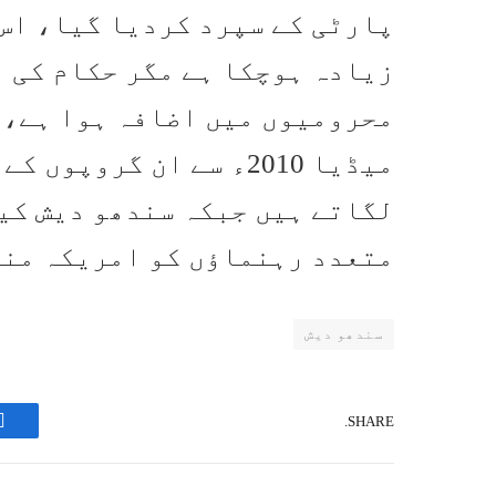
زیادہ ہوچکا ہے مگر حکام کی 
محرومیوں میں اضافہ ہوا ہے، 
میڈیا 2010ء سے ان گرو
لگاتے ہیں جبکہ سندھو دیش کی
متعدد رہنماؤں کو امریکہ منت
سندھو دیش
SHARE.
k