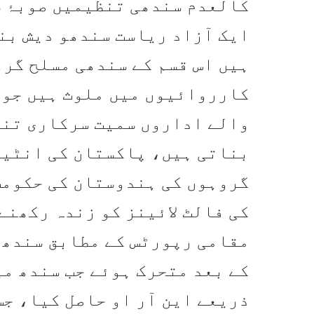
کالعدم سندھی تنظیمیں صوبۂ س
ایک آزاد ریاست سندھو دیش بن
ہیں اس قسم کے سندھی مسلح گر
کارروائیوں میں ملوث ہیں جو و
والے اداروں سمیت سرکاری تنص
بناتی ہیں، پاکستان کی انٹیلی
گروہوں کی ہندوستان کی حکومت
کی فالٹ لائینز کو زندہ رکھنے
کے بعد متحرک ہوئے جب سندھ م
ذریعے این آر او حاصل کیا، جس