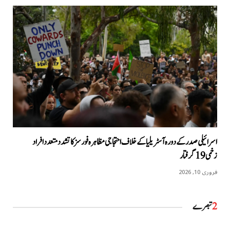
اسرائیلی صدر کے دورہ آسٹریلیا کےخلاف احتجاجی مظاہرہ فورسز کا تشدد متعدد افراد
زخمی 19 گرفتار
فروری 10, 2026
2
تبصرے