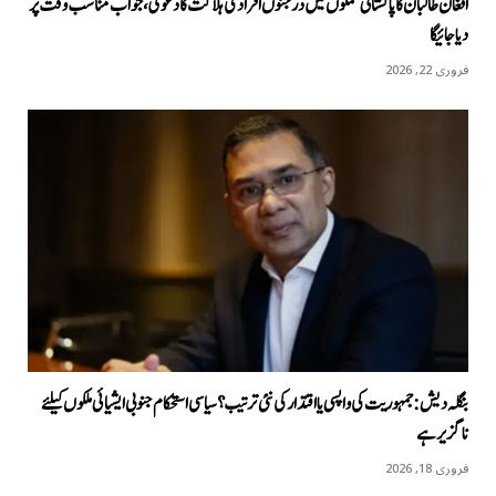
افغان طالبان کا پاکستانی حملوں میں درجنوں افراد کی ہلاکت کا دعویٰ، جواب مناسب وقت پر
دیا جائیگا
فروری 22, 2026
بنگلہ دیش: جمہوریت کی واپسی یا اقتدار کی نئی ترتیب؟ سیاسی استحکام جنوبی ایشیائی ملکوں کیلئے
ناگزیر ہے
فروری 18, 2026