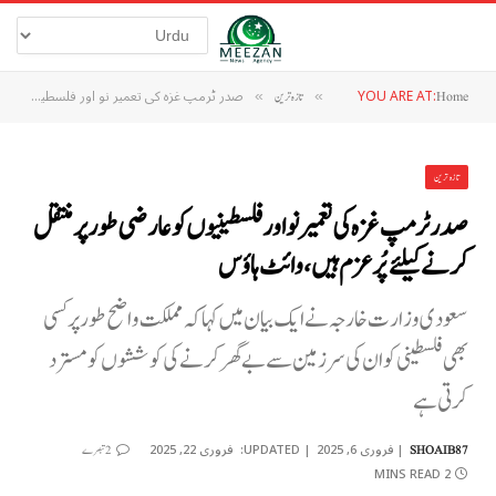
YOU ARE AT:
صدر ٹرمپ غزہ کی تعمیر نو اور فلسطینیوں کو عارضی طور پر منتقل کرنے کیلئے پُرعزم ہیں، وائٹ ہاؤس
Home
»
تازہ ترین
»
تازہ ترین
صدر ٹرمپ غزہ کی تعمیر نو اور فلسطینیوں کو عارضی طور پر منتقل
کرنے کیلئے پُرعزم ہیں، وائٹ ہاؤس
سعودی وزارت خارجہ نے ایک بیان میں کہا کہ مملکت واضح طور پر کسی
بھی فلسطینی کو ان کی سرزمین سے بے گھر کرنے کی کوششوں کو مسترد
کرتی ہے
فروری 6, 2025
UPDATED:
فروری 22, 2025
SHOAIB87
2 تبصرے
2 MINS READ