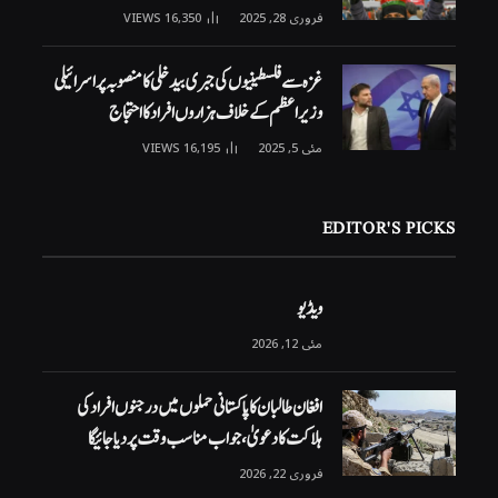
فروری 28, 2025
16,350
VIEWS
غزہ سے فلسطینیوں کی جبری بیدخلی کا منصوبہ پر اسرائیلی
وزیراعظم کے خلاف ہزاروں افراد کا احتجاج
مئی 5, 2025
16,195
VIEWS
EDITOR'S PICKS
ویڈیو
مئی 12, 2026
افغان طالبان کا پاکستانی حملوں میں درجنوں افراد کی
ہلاکت کا دعویٰ، جواب مناسب وقت پر دیا جائیگا
فروری 22, 2026