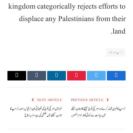
kingdom categorically rejects efforts to
displace any Palestinians from their
land.
ٹرمپ اور غزہ
Email
Tumblr
LinkedIn
Pinterest
Twitter
Facebook
NEXT ARTICLE
PREVIOUS ARTICLE
ٹرمپ کا غزہ پر قبضہ کرنے اور امریکی فوج بھیجنے کا اعلان، خطے
غزہ میں امریکی فوج کی تعیناتی بعید از قیاس، صدر ٹرمپ کا
میں سیاحت سے کمائی کا مذموم منصوبہ
جواب سمجھنے میں غلطی کی ہے، وزیر دفاع