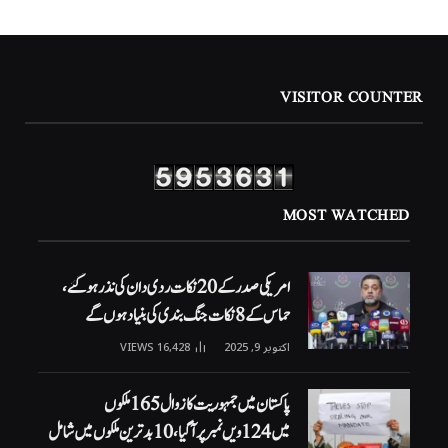
VISITOR COUNTER
MOST WATCHED
امریکی صدر کے 20 نکات ردی دان کی نذر ہوگئے،
حماس کے 8 نکات جنگ بندی کی بنیاد ہوں گے
اکتوبر 9, 2025
16,428
VIEWS
پاکستان میں جمہوریت کا زوال 165 ملکوں
میں 124ویں نمبر پر آگیا، 10 بدترین ملکوں میں شامل