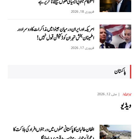
استحکام جنوبی ایشیائی ملکوں کیلئے ناگزیر ہے
فروری 18, 2026
امریکہ اور ایران درمیان جینوا میں مذاکرات کا دوسرا دور
اطمینان بخش تہران کو ڈکٹیشن قبول نہیں!
فروری 17, 2026
پاکستان
مئی 12, 2026
میزان نیوز
ویڈیو
افغان طالبان کا پاکستانی حملوں میں درجنوں افراد کی ہلاکت کا
دعویٰ، جواب مناسب وقت پر دیا جائیگا