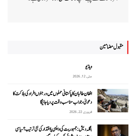
مقبول مضامين
ویڈیو
مئی 12, 2026
افغان طالبان کا پاکستانی حملوں میں درجنوں افراد کی ہلاکت کا
دعویٰ، جواب مناسب وقت پر دیا جائیگا
فروری 22, 2026
بنگلہ دیش: جمہوریت کی واپسی یا اقتدار کی نئی ترتیب؟ سیاسی