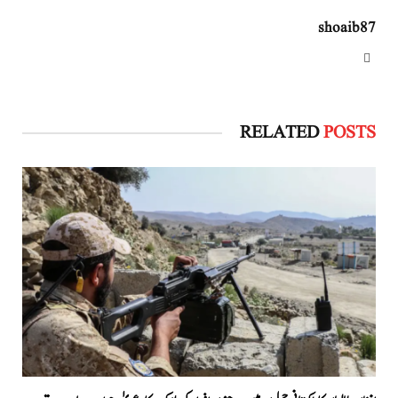
shoaib87
Website
RELATED
POSTS