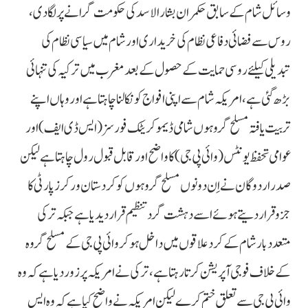
وسائل شام کے سابق حکمران بشار الاسد کی حکومت گرانے پر لگادی،
روس سے فضائی دفاعی نظام کی خریداری اور شام میں سیاسی نظام کی
تبدیلی کیلئے روسی حمایت کے حصول کے بعد مغرب میں ترکیہ کی تنہائی
بڑھ گئی ہے، امریکہ شام سے اپنی افواج کو نکالنا چاہتا ہے اور وہاں اپنے
تربیت یافتہ مسلح گروہوں شامی ڈیموکریٹک فورسز(ایس ڈی ایف) اور
عوامی تحفظ یونٹس (وائی پی جی) کا واضح اور قابل قبول رول چاہتا ہے لیکن
صدر اردوگان نے اِن دونوں مسلح گروہوں کو کردستان ورکرز پارٹی کا
جزو قرار دیتے ہوئے اسے دہشت گرد تنظیم قرار دیدیا ہے جبکہ ترکی
متعدد بار شام کے کرد علاقوں میں داخل ہوکر وائی پی جی کے مسلح گروہ
کے خلاف فوجی آپریشن کرتا رہتا ہے، ترکی نے امریکہ پر زور دیا ہے کہ وہ
وائی پی جی سے تعلق ختم کرے لیکن امریکہ نے واضح کیا ہے کہ وہ ایس