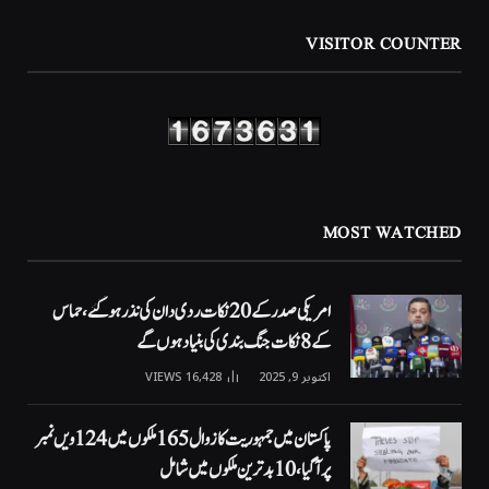
VISITOR COUNTER
MOST WATCHED
امریکی صدر کے 20 نکات ردی دان کی نذر ہوگئے، حماس
کے 8 نکات جنگ بندی کی بنیاد ہوں گے
اکتوبر 9, 2025
16,428
VIEWS
پاکستان میں جمہوریت کا زوال 165 ملکوں میں 124ویں نمبر
پر آگیا، 10 بدترین ملکوں میں شامل