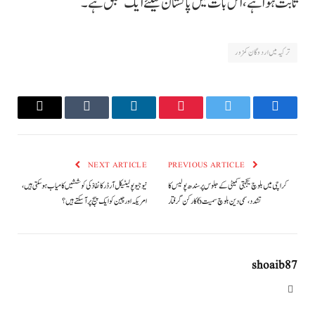
ثابت ہوا ہے، اس بات میں پاکستان کیلئے ایک سبق ہے۔
ترکیہ میں اردوگان کمزور
Email
Tumblr
LinkedIn
Pinterest
Twitter
Facebook
NEXT ARTICLE
PREVIOUS ARTICLE
کراچی میں بلوچ یکجہتی کمیٹی کے جلوس پر سندھ پولیس کا
نیو جیو پولیٹیکل آرڈر کا نفاذ کی کوششیں کامیاب ہوسکتی ہیں،
تشدد، سمی دین بلوچ سمیت 6 کارکن گرفتار
امریکہ اور چین کو ایک پیج پر آسکتے ہیں؟
shoaib87
Website