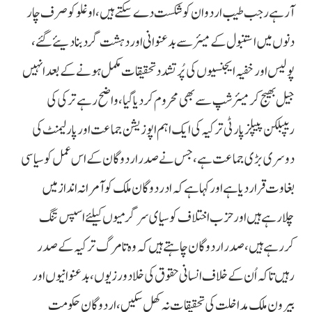
آرہے رجب طیب اردوان کو شکست دے سکتے ہیں، اوغلو کو صرف چار
دنوں میں استنبول کے میئر سے بدعنوانی اور دہشت گرد بنا دیئے گئے،
پولیس اور خفیہ ایجنسیوں کی پُر تشدد تحقیقات مکمل ہونے کے بعد انہیں
جیل بھیج کر میئر شپ سے بھی محروم کردیا گیا، واضح رہے ترکی کی
ریپبلکن پیپلز پارٹی ترکیہ کی ایک اہم اپوزیشن جماعت اور پارلیمنٹ کی
دوسری بڑی جماعت ہے، جس نے صدر اردوگان کے اس عمل کو سیاسی
بغاوت قرار دیا ہے اور کہا ہے کہ ادردوگان ملک کو آمرانہ انداز میں
چلارہے ہیں اور حزب اختلاف کو سیای سرگرمیوں کیلئے اسپس تنگ
کررہے ہیں، صدر اردوگان چاہتے ہیں کہ وہ تامرگ ترکیہ کے صدر
رہیں تاکہ اُن کے خلاف انسانی حقوق کی خلاد ورزیوں، بدعنوانیوں اور
بیرون ملک مداخلت کی تحقیقات نہ کھل سکیں، اردوگان حکومت