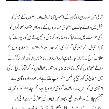
ترکی میں صدر ایردوگان کے اہم سیاسی حریف اور استنبول کے میئر کو
جیل میں ڈالے جانے پر احتجاجی مظاہروں کے دوران متعدد صحافیوں کو
بھی حراست میں لے لیا گیا، میڈیا ورکرز کی یونین نے پیر کو رپورٹ کیا
کہ استنبول کے میئر کی گرفتاری کے بعد سے بڑھتے ہوئے مظاہروں کے
خلاف کریک ڈاؤن جاری ہے اور اس دوران مظاہروں کی کوریج کرنے
والے صحافیوں کو تشدد کا نشانہ بنایا اور متعدد صحافیوں کو گرفتار کرلیا، ترکی
میں احتجاج کی کوریج پر مکمل سنسر شپ عائد ہے اور صدر اردوگان نے
احتجاجیوں کو اسٹریٹ دہشت گردی قرار دیا ہے، اکرم امام اوغلو کو مجرمانہ
تنظیم چلانے، رشوت لینے، بھتہ خوری اور غیر قانونی طور پر ذاتی ڈیٹا