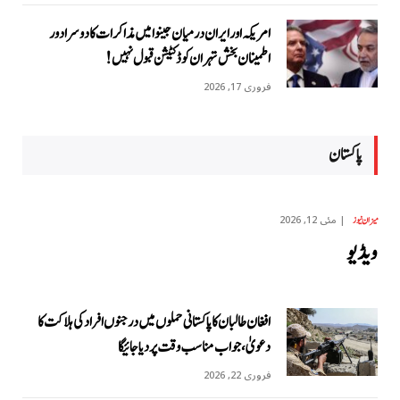
امریکہ اور ایران درمیان جینوا میں مذاکرات کا دوسرا دور
اطمینان بخش تہران کو ڈکٹیشن قبول نہیں!
فروری 17, 2026
پاکستان
مئی 12, 2026
میزان نیوز
ویڈیو
افغان طالبان کا پاکستانی حملوں میں درجنوں افراد کی ہلاکت کا
دعویٰ، جواب مناسب وقت پر دیا جائیگا
فروری 22, 2026