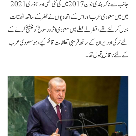
جانب سے ناکہ بندی جون 2017 میں کی گئی تھی اور جنوری 2021
میں میں سعودی عرب اور اس کے اتحادیوں نے قطر کے ساتھ تعلقات
بحال کرلئے تھے، قطر نے خطے میں سعودی اثر و رسوخ کو چیلنج کرنے کے
لئے ترکی اور ایران کے ساتھ قریبی تعلقات قائم کیے، جو سعودی عرب
کے لئے ناقابلِ قبول تھا۔