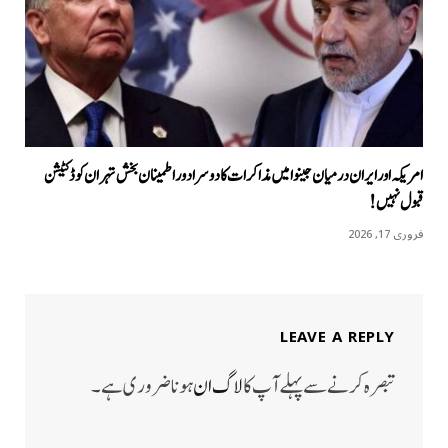
امریکہ اور ایران درمیان جینوا میں مذاکرات کا دوسرا دور اطمینان بخش تہران کو ڈکٹیشن
قبول نہیں!
فروری 17, 2026
LEAVE A REPLY
تبصرہ کرنے سے پہلے آپ کا
لاگ ان
ہونا ضروری ہے۔