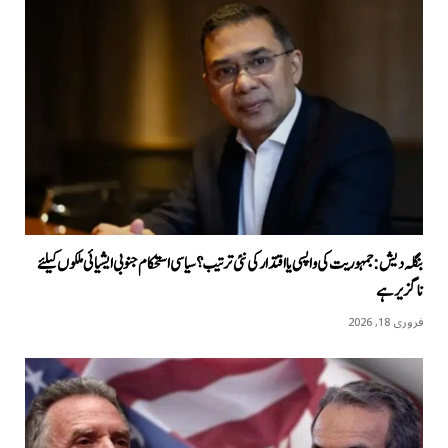
بنگلہ دیش: جمہوریت کی واپسی یا اقتدار کی نئی ترتیب؟ سیاسی استحکام جنوبی ایشیائی ملکوں کیلئے
ناگزیر ہے
فروری 18, 2026