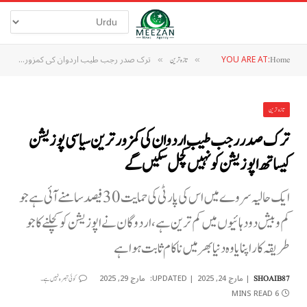
YOU ARE AT:
ترک صدر رجب طیب اردوان کی کمزور ترین سیاسی پوزیشن کیساتھ اپوزیشن کو نہیں کچل سکیں گے
Home
»
تازہ ترین
»
تازہ ترین
ترک صدر رجب طیب اردوان کی کمزور ترین سیاسی پوزیشن
کیساتھ اپوزیشن کو نہیں کچل سکیں گے
ایک حالیہ سروے میں اس کی پارٹی کی حمایت 30 فیصد سامنے آئی ہے جو
کم وبیش دو دہائیوں میں کم ترین ہے، اردوگان نے اپوزیشن کو کچلنے کا جو
طریقہ کار اپنایا وہ دنیا بھر میں ناکام ثابت ہوا ہے
مارچ 24, 2025
UPDATED:
مارچ 29, 2025
SHOAIB87
کوئی تبصرہ نہیں ہے۔
6 MINS READ