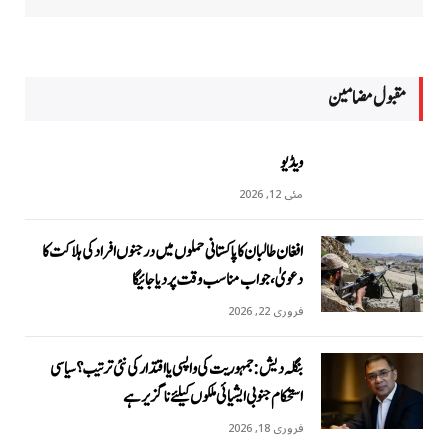
مقبول مضامين
ویڈیو
مئی 12, 2026
افغان طالبان کا پاکستانی حملوں میں درجنوں افراد کی ہلاکت کا
دعویٰ، جواب مناسب وقت پر دیا جائیگا
فروری 22, 2026
بنگلہ دیش: جمہوریت کی واپسی یا اقتدار کی نئی ترتیب؟ سیاسی
استحکام جنوبی ایشیائی ملکوں کیلئے ناگزیر ہے
فروری 18, 2026