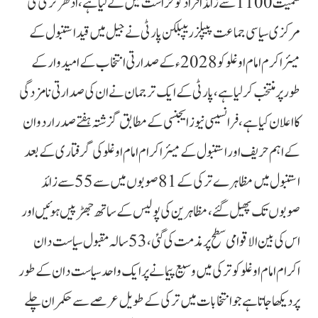
سمیت 1100 سے زائد افراد کو حراست میں لے لیا ہے، اُدھر ترکی کی
مرکزی سیاسی جماعت پیپلز ریپبلکن پارٹی نے جیل میں قید استنبول کے
میئر اکرم امام اوغلو کو 2028ء کے صدارتی انتخاب کے امیدوار کے
طور پر منتخب کرلیا ہے، پارٹی کے ایک ترجمان نے ان کی صدارتی نامزدگی
کا اعلان کیا ہے، فرانسیسی نیوز ایجنسی کے مطابق گزشتہ ہفتے صدر اردوان
کے اہم حریف اور استنبول کے میئر اکرام امام اوغلو کی گرفتاری کے بعد
استنبول میں مظاہرے ترکی کے 81 صوبوں میں سے 55 سے زائد
صوبوں تک پھیل گئے، مظاہرین کی پولیس کے ساتھ جھڑپیں ہوئیں اور
اس کی بین الاقوامی سطح پر مذمت کی گئی، 53 سالہ مقبول سیاست دان
اکرام امام اوغلو کو ترکی میں وسیع پیمانے پر ایک واحد سیاست دان کے طور
پر دیکھا جاتا ہے جو انتخابات میں ترکی کے طویل عرصے سے حکمران چلے