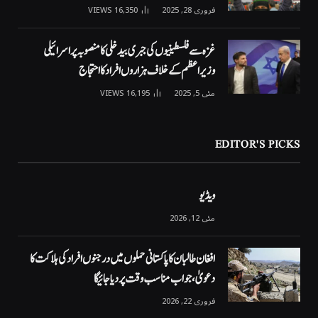
فروری 28, 2025
16,350
VIEWS
غزہ سے فلسطینیوں کی جبری بیدخلی کا منصوبہ پر اسرائیلی
وزیراعظم کے خلاف ہزاروں افراد کا احتجاج
مئی 5, 2025
16,195
VIEWS
EDITOR'S PICKS
ویڈیو
مئی 12, 2026
افغان طالبان کا پاکستانی حملوں میں درجنوں افراد کی ہلاکت کا
دعویٰ، جواب مناسب وقت پر دیا جائیگا
فروری 22, 2026