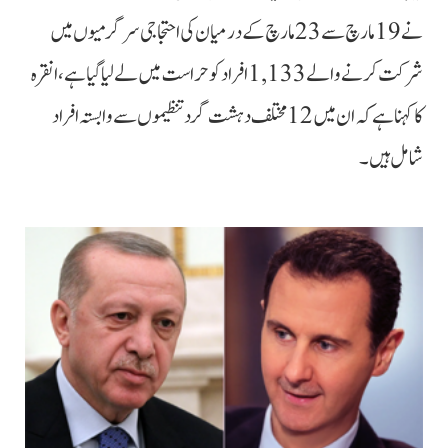
نے 19 مارچ سے 23 مارچ کے درمیان کی احتجاجی سرگرمیوں میں
شرکت کرنے والے 1,133 افراد کو حراست میں لے لیا گیا ہے، انقرہ
کا کہنا ہے کہ ان میں 12 مختلف دہشت گرد تنظیموں سے وابستہ افراد
شامل ہیں۔