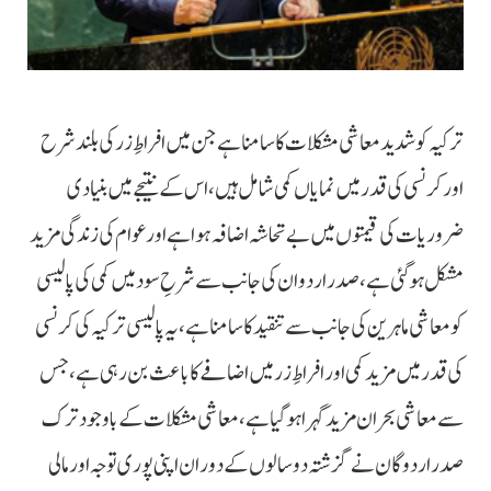
ترکیہ کو شدید معاشی مشکلات کا سامنا ہے جن میں افراطِ زر کی بلند شرح
اور کرنسی کی قدر میں نمایاں کمی شامل ہیں، اس کے نتیجے میں بنیادی
ضروریات کی قیمتوں میں بے تحاشہ اضافہ ہوا ہے اور عوام کی زندگی مزید
مشکل ہوگئی ہے، صدر اردوان کی جانب سے شرحِ سود میں کمی کی پالیسی
کو معاشی ماہرین کی جانب سے تنقید کا سامنا ہے، یہ پالیسی ترکیہ کی کرنسی
کی قدر میں مزید کمی اور افراطِ زر میں اضافے کا باعث بن رہی ہے، جس
سے معاشی بحران مزید گہرا ہوگیا ہے، معاشی مشکلات کے باوجود ترک
صدر اردوگان نے گزشتہ دو سالوں کے دوران اپنی پوری توجہ اور مالی