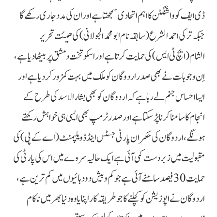
ڈی ایف کو واشنگٹن کا اہم اتحادی سمجھتا ہے اور ان کی مدد جاری رکھے گا
جبکہ ترکی احمد الشرع(سابقہ نام ابومحمد الجولانی) کی ھیئت تحریر
الشام(ایچ ٹی ایس) کی حمایت کرتا ہے اور اسکو تخت دمشق پر بیٹھا دیا ہے،
اِن وجوہات نے بھی صدر اردوگان کو ملک میں بہت کمزور کردیا ہے اور
ایسا احساس جنم لے رہا ہے کہ اردوگان کو بھی بشار الاسد کی طرح کے
انجام کا سامنا کرنا پڑ سکتا ہے اور صدر ٹرمپ بھی ایسی ہی خواہش رکھتے
ہونگے، اردوگان کی حکمران پارٹی جسٹس اینڈ ڈویلپمنٹ (اے کے پی) کی
مقبولیت میں زبردست کمی آئی ہے ایک حالیہ سروے میں اس کی پارٹی کی
حمایت 30 فیصد سامنے آئی ہے جو کم وبیش دو دہائیوں میں کم ترین ہے،
اردوگان نے اپوزیشن کو کچلنے کا جو طریقہ کار اپنایا وہ دنیا بھر میں ناکام