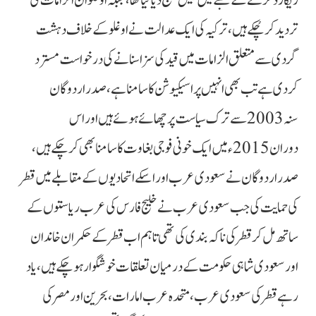
ریکارڈ کرنے کے شبے میں جیل بھیج دیا گیا تھا، جبکہ اوغلو ان الزامات کی
تردید کر چُکے ہیں، ترکیہ کی ایک عدالت نے اوغلو کے خلاف دہشت
گردی سے متعلق الزامات میں قید کی سزا سنانے کی درخواست مسترد
کردی ہے تب بھی انہیں پراسیکیوشن کا سامنا ہے، صدر اردوگان
سنہ 2003 سے ترک سیاست پر چھائے ہوئے ہیں اور اس
دوران 2015ء میں ایک خونی فوجی بغاوت کا سامنا بھی کرچکے ہیں،
صدر اردوگان نے سعودی عرب اور اسکے اتحادیوں کے مقابلے میں قطر
کی حمایت کی جب سعودی عرب نے خلیج فارس کی عرب ریاستوں کے
ساتھ مل کر قطر کی ناکہ بندی کی تھی تاہم اب قطر کے حکمران خاندان
اور سعودی شاہی حکومت کے درمیان تعلقات خوشگوار ہوچکے ہیں، یاد
رہے قطر کی سعودی عرب، متحدہ عرب امارات، بحرین اور مصر کی