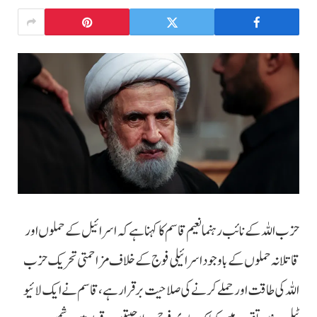
حزب اللہ کے نائب رہنما نعیم قاسم کا کہنا ہے کہ اسرائیل کے حملوں اور
قاتلانہ حملوں کے باوجود اسرائیلی فوج کے خلاف مزاحمتی تحریک حزب
اللہ کی طاقت اور حملے کرنے کی صلاحیت برقرار ہے، قاسم نے ایک لائیو