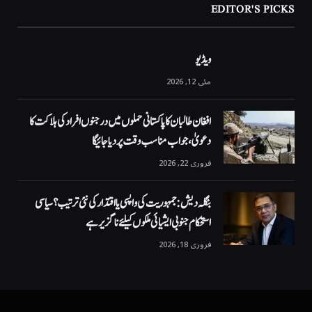
EDITOR'S PICKS
ویڈیو
مئی 12, 2026
افغان طالبان کا پاکستانی حملوں میں درجنوں افراد کی ہلاکت کا
دعویٰ، جواب مناسب وقت پر دیا جائیگا
فروری 22, 2026
بنگلہ دیش: جمہوریت کی واپسی یا اقتدار کی نئی ترتیب؟ سیاسی
استحکام جنوبی ایشیائی ملکوں کیلئے ناگزیر ہے
فروری 18, 2026