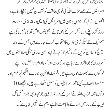
ٹیلی ویژن تقریر میں کہا کہ ہماری فوجی صلاحیتیں برقرار ہیں دشمن
اسرائیل کے حملے حزب اللہ کی فوجی طاقت کو نقصان نہیں پہنچا سکا ہے،
اُنھوں نے کہا کہ جنوبی لبنان میں اسرائیل کی زمینی دراندازی کو سات
روز گزر چکے ہیں، مگر اسرائیلی فوج نے ابھی تک پیش قدمی نہیں کی ہے،
ہم ایک نئے سیکرٹری جنرل کا انتخاب کرنے جارہے ہیں جس کے بعد
نتائج کا اعلان کریں گے، نعیم قاسم نے کہا دشمن ہماری جنگی صلاحیتوں میں
کمزوری کا جو تاثر دے رہا ہے وہ جھوٹ اور اُسکا وہم دراصل وہ اپنے
لوگوں سے جھوٹ بول رہے ہیں، فرنٹ لائن پر ہمارے جنگجو پُر عزم اور
مضبوط اعصاب کیساتھ اسرائیلیوں کو سبق سکھا رہے ہیں، پچھلے 10
دنوں میں حزب اللہ نے اسرائیلی دراندازی پر جو مجاہدین کا ردعمل تل
ابیب کے درد میں اضافے کا باعث بنا ہے، ہم نے انہیں بتایا ہے کہ