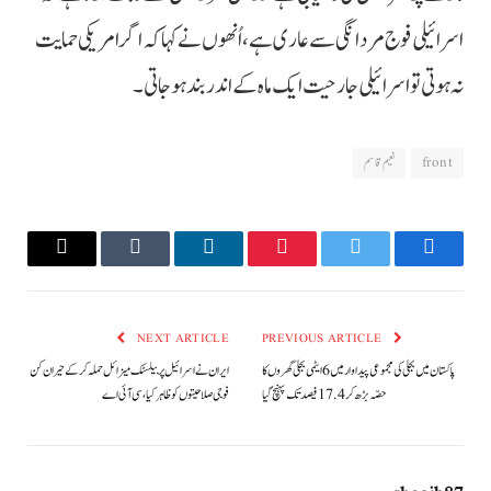
اسرائیلی فوج مردانگی سے عاری ہے، اُنھوں نے کہا کہ اگر امریکی حمایت
نہ ہوتی تو اسرائیلی جارحیت ایک ماہ کے اندر بند ہو جاتی۔
front
نعیم قاسم
Email
Tumblr
LinkedIn
Pinterest
Twitter
Facebook
NEXT ARTICLE
PREVIOUS ARTICLE
پاکستان میں بجلی کی مجموعی پیداوار میں 6 ایٹمی بجلی گھروں کا
ایران نے اسرائیل پر بیلسٹک میزائل حملہ کرکے حیران کن
حصّہ بڑھ کر 17.4 فیصد تک پہنچ گیا
فوجی صلاحیتوں کو ظاہر کیا، سی آئی اے