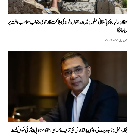
افغان طالبان کا پاکستانی حملوں میں درجنوں افراد کی ہلاکت کا دعویٰ، جواب مناسب وقت پر
دیا جائیگا
فروری 22, 2026
بنگلہ دیش: جمہوریت کی واپسی یا اقتدار کی نئی ترتیب؟ سیاسی استحکام جنوبی ایشیائی ملکوں کیلئے