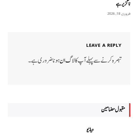
ناگزیر ہے
فروری 18, 2026
LEAVE A REPLY
تبصرہ کرنے سے پہلے آپ کا
لاگ ان
ہونا ضروری ہے۔
مقبول مضامين
ویڈیو