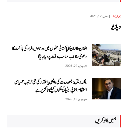
مئی 12, 2026
میزان نیوز
ویڈیو
افغان طالبان کا پاکستانی حملوں میں درجنوں افراد کی ہلاکت کا
دعویٰ، جواب مناسب وقت پر دیا جائیگا
فروری 22, 2026
بنگلہ دیش: جمہوریت کی واپسی یا اقتدار کی نئی ترتیب؟ سیاسی
استحکام جنوبی ایشیائی ملکوں کیلئے ناگزیر ہے
فروری 18, 2026
ہمیں فالو کریں