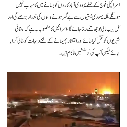
اسرائیلی فوج کے حملے یہودی آبادکاروں کو بسانے میں کامیاب نہیں
ہونگے بلکہ یہودی بستیوں سے بے گھر ہونے والوں کی تعداد بڑھے گی اور
تل ابیب مالی بوجھ تلے دبتا جائے گا، اسرائیل کا منصوبہ یہ ہے کہ لبنانی
شہریوں کو قتل کیا جائے اور انتشار پھیلانے کے لئے دیہات کو خالی کرایا
جائے لیکن آپ کی کوششیں ناکام ہیں۔