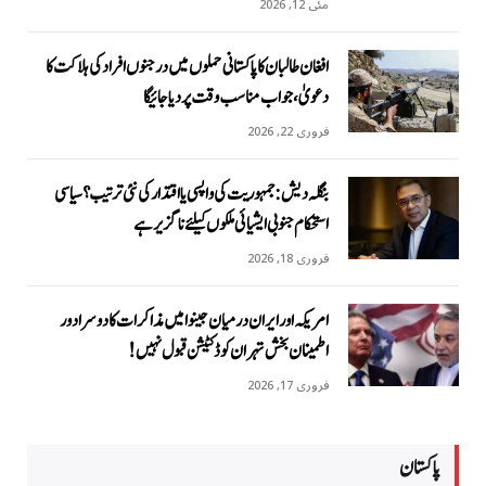
مئی 12, 2026
افغان طالبان کا پاکستانی حملوں میں درجنوں افراد کی ہلاکت کا
دعویٰ، جواب مناسب وقت پر دیا جائیگا
فروری 22, 2026
بنگلہ دیش: جمہوریت کی واپسی یا اقتدار کی نئی ترتیب؟ سیاسی
استحکام جنوبی ایشیائی ملکوں کیلئے ناگزیر ہے
فروری 18, 2026
امریکہ اور ایران درمیان جینوا میں مذاکرات کا دوسرا دور
اطمینان بخش تہران کو ڈکٹیشن قبول نہیں!
فروری 17, 2026
پاکستان