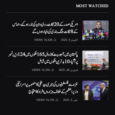
MOST WATCHED
امریکی صدر کے 20 نکات ردی دان کی نذر ہوگئے، حماس
کے 8 نکات جنگ بندی کی بنیاد ہوں گے
اکتوبر 9, 2025
16,428
VIEWS
پاکستان میں جمہوریت کا زوال 165 ملکوں میں 124ویں نمبر
پر آگیا، 10 بدترین ملکوں میں شامل
فروری 28, 2025
16,350
VIEWS
غزہ سے فلسطینیوں کی جبری بیدخلی کا منصوبہ پر اسرائیلی
وزیراعظم کے خلاف ہزاروں افراد کا احتجاج
مئی 5, 2025
16,195
VIEWS