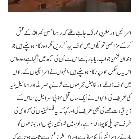
اسرائیل اور مغربی ممالک چاہتے تھے کہ رہنما حسن نصراللہ کے قتل
کرکے مزاحمتی تحریکوں میں خوف پیدا کردیں مگر وہ ناکام ہوچکے ہیں جو
دندان شکن جواب دیا جارہا ہے اس سے اُن کی سمجھ میں آگیا ہے وہ وہ اس
اس میںمکمل طور پر ناکام ہوچکے ہیں، انہوں نے اسرائیلیوں کے دلوں
میں خوف ڈالنے اور قابض مجرموں سے لڑنے پر نصر اللہ اور اسماعیل ہنیہ
کی تعریف کی، انہوں نے ایک سال قبل جنوبی اسرائیل پر حماس کے
زیرقیادت حملے کی بھی تعریف کی اور کہا کہ یہ فلسطینیوں کی آزادی کی
طرف تبدیلی کا پہلا قدم ہے، غزہ میں خواتین، بچوں اور بوڑھوں کو
مارنے پر اسرائیل کی کامیابی ہے اور اس طرز عمل سے ثابت ہوتا ہے کہ