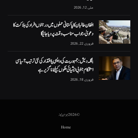
مئی 12, 2026
افغان طالبان کا پاکستانی حملوں میں درجنوں افراد کی ہلاکت کا
دعویٰ، جواب مناسب وقت پر دیا جائیگا
فروری 22, 2026
بنگلہ دیش: جمہوریت کی واپسی یا اقتدار کی نئی ترتیب؟ سیاسی
استحکام جنوبی ایشیائی ملکوں کیلئے ناگزیر ہے
فروری 18, 2026
© 2026 میزان نیوز
Home