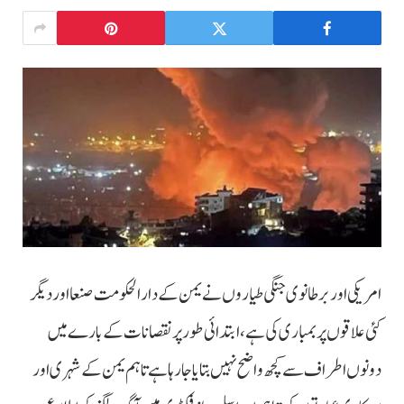
امریکی اور برطانوی جنگی طیاروں نے یمن کے دارالحکومت صنعا اور دیگر
کئی علاقوں پر بمباری کی ہے، ابتدائی طور پر نقصانات کے بارے میں
دونوں اطراف سے کچھ واضح نہیں بتایا جارہا ہے تاہم یمن کے شہری اور