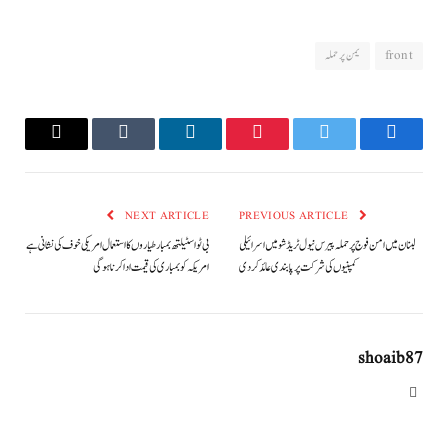
front
یمن پر حملہ
Email
Tumblr
LinkedIn
Pinterest
Twitter
Facebook
NEXT ARTICLE
PREVIOUS ARTICLE
لبنان میں امن فوج پر حملہ پیرس نیول ٹریڈ شو میں اسرائیلی
بی ٹو اسٹیلتھ بمبار طیاروں کا استعمال امریکی خوف کی نشانی ہے
کمپنیوں کی شرکت پر پابندی عائد کردی
امریکہ کو بمباری کی قیمت ادا کرنا ہوگی
shoaib87
Website