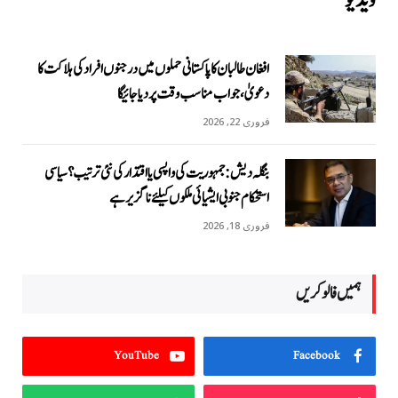
ویڈیو
افغان طالبان کا پاکستانی حملوں میں درجنوں افراد کی ہلاکت کا
دعویٰ، جواب مناسب وقت پر دیا جائیگا
فروری 22, 2026
بنگلہ دیش: جمہوریت کی واپسی یا اقتدار کی نئی ترتیب؟ سیاسی
استحکام جنوبی ایشیائی ملکوں کیلئے ناگزیر ہے
فروری 18, 2026
ہمیں فالو کریں
YouTube
Facebook