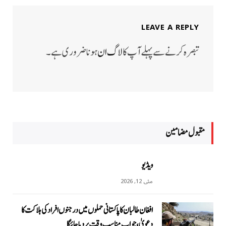
LEAVE A REPLY
تبصرہ کرنے سے پہلے آپ کا
لاگ ان
ہونا ضروری ہے۔
مقبول مضامين
ویڈیو
مئی 12, 2026
افغان طالبان کا پاکستانی حملوں میں درجنوں افراد کی ہلاکت کا
دعویٰ، جواب مناسب وقت پر دیا جائیگا