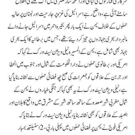
سرکاری عمارتوں کی تباہی اور اسلحہ ساز فکٹری میں آگ لگنے کی اطلاع
سامنے آئی ہے، واضح رہے اسرائیل کی غزہ پر جارحیت اور لبنان پر حالیہ
حملوں کے خلاف یمن نے ایک بار پھر بحیرہ احمر میں اسرائیل جانے والے
مالبردار بحری جہازوں پر تیز کردیئے تھے، جس میں برطانیہ کا ایک بحری
جہاز بھی شامل ہے، یمن کے المسیرہ ٹیلی ویژن نیٹ ورک نے کہا کہ
امریکی اور برطانوی حملوں نے دارالحکومت کے شمال اور جنوب میں الحفا
اور جربن کے علاقوں کو جمعرات کی صبح چھ فضائی حملوں سے نشانہ بنایا گیا
ہے، ٹیلی ویژن نیٹ ورک نے یہ بھی کہا کہ جنگی طیاروں نے یمن کے
شمال مغربی شہر صعدہ کے ساتھ ساتھ شہر کے مشرق میں واقع کاہلان اور
العبلہ کے علاقوں کو بھی نشانہ بنایا، ٹیلی ویژن نیٹ ورک نے بتایا کہ
امریکی فوج نے یمن پر فضائی حملوں میں پہلی بار بی-2 اسٹیلتھ بمبار