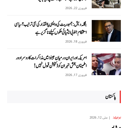
فروری 22, 2026
بنگلہ دیش: جمہوریت کی واپسی یا اقتدار کی نئی ترتیب؟ سیاسی
استحکام جنوبی ایشیائی ملکوں کیلئے ناگزیر ہے
فروری 18, 2026
امریکہ اور ایران درمیان جینوا میں مذاکرات کا دوسرا دور
اطمینان بخش تہران کو ڈکٹیشن قبول نہیں!
فروری 17, 2026
پاکستان
مئی 12, 2026
میزان نیوز