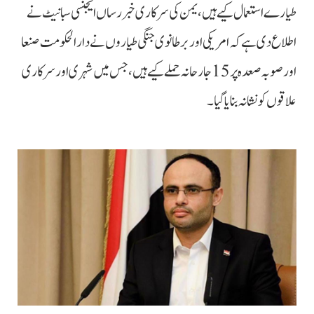
طیارے استعمال کیے ہیں، یمن کی سرکاری خبر رساں ایجنسی سبا نیٹ نے
اطلاع دی ہے کہ امریکی اور برطانوی جنگی طیاروں نے دارالحکومت صنعا
اور صوبہ صعدہ پر 15 جارحانہ حملے کیے ہیں، جس میں شہری اور سرکاری
علاقوں کو نشانہ بنایا گیا۔