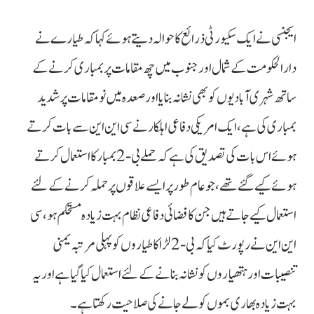
ایجنسی نے ایک سکیورٹی ذرائع کا حوالہ دیتے ہوئے کہا کہ طیارے نے
دارالحکومت کے شمال اور جنوب میں چھ مقامات پر بمباری کرنے کے
ساتھ شہری آبادیوں کو بھی نشانہ بنایا اور صعدہ میں نو مقامات پر شدید
بمباری کی ہے، ایک امریکی دفاعی اہلکار نے سی این این سے بات کرتے
ہوئے اس بات کی تصدیق کی ہے کہ حملے بی-2 بمبار کا استعمال کرتے
ہوئے کیے گئے تھے، جو عام طور پر ایسے علاقوں پر حملہ کرنے کے لئے
استعمال کیے جاتے ہیں جن کا فضائی دفاعی نظام بہت زیادہ مستحکم ہو، سی
این این نے رپورٹ کیا کہ بی-2 لڑاکا طیاروں کو پہلی مرتبہ یمنی
تنصیبات اور ہتھیاروں کو نشانہ بنانے کے لئے استعمال کیا گیا ہے اور یہ
بہت زیادہ بھاری بموں کو لے جانے کی صلاحیت رکھتا ہے۔