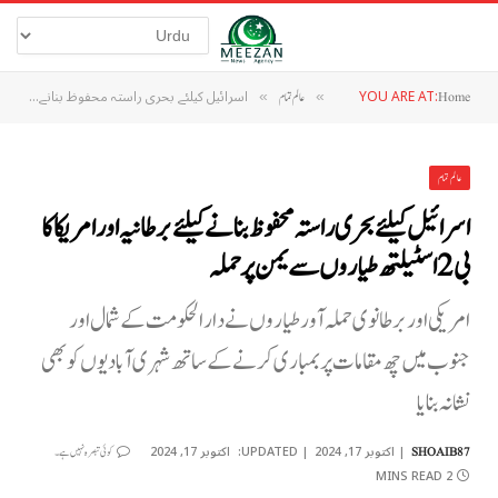
YOU ARE AT:
اسرائیل کیلئے بحری راستہ محفوظ بنانے کیلئے برطانیہ اور امریکا کا بی 2 اسٹیلتھ طیاروں سے یمن پر حملہ
Home
»
عالم تمام
»
عالم تمام
اسرائیل کیلئے بحری راستہ محفوظ بنانے کیلئے برطانیہ اور امریکا کا
بی 2 اسٹیلتھ طیاروں سے یمن پر حملہ
امریکی اور برطانوی حملہ آور طیاروں نے دارالحکومت کے شمال اور
جنوب میں چھ مقامات پر بمباری کرنے کے ساتھ شہری آبادیوں کو بھی
نشانہ بنایا
اکتوبر 17, 2024
UPDATED:
اکتوبر 17, 2024
SHOAIB87
کوئی تبصرہ نہیں ہے۔
2 MINS READ