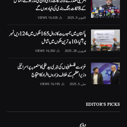
امریکی صدر کے 20 نکات ردی دان کی نذر ہوگئے، حماس
کے 8 نکات جنگ بندی کی بنیاد ہوں گے
اکتوبر 9, 2025
16,428
VIEWS
پاکستان میں جمہوریت کا زوال 165 ملکوں میں 124ویں نمبر
پر آگیا، 10 بدترین ملکوں میں شامل
فروری 28, 2025
16,350
VIEWS
غزہ سے فلسطینیوں کی جبری بیدخلی کا منصوبہ پر اسرائیلی
وزیراعظم کے خلاف ہزاروں افراد کا احتجاج
مئی 5, 2025
16,195
VIEWS
EDITOR'S PICKS
ویڈیو