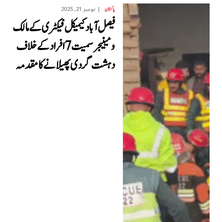
نومبر 21, 2025
پاکستان
فیصل آباد کیمیکل فیکٹری کے مالک
و مینیجر سمیت 7 افراد کےخلاف
دہشت گردی پھیلانےکا مقدمہ