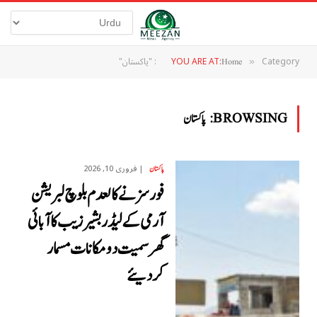
Category: "پاکستان"
YOU ARE AT:
Home
»
BROWSING:
پاکستان
فروری 10, 2026
پاکستان
فورسز نے کالعدم بلوچ لبریشن
آرمی کے لیڈر بشیر زیب کا آبائی
گھر سمیت دو مکانات مسمار
کردیئے