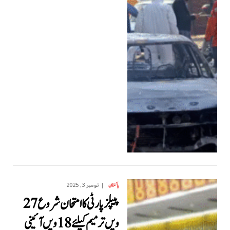
نومبر 3, 2025
پاکستان
پیپلزپارٹی کا امتحان شروع 27
ویں ترمیم کیلئے 18ویں آئینی