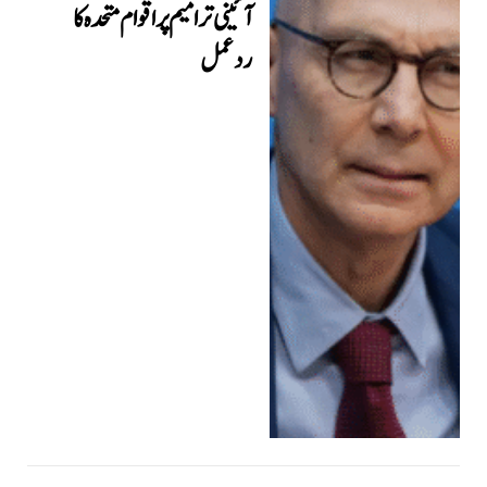
آئینی ترامیم پر اقوام متحدہ کا
ردعمل