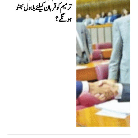
ترمیم کو قربان کیلئے بلاول بھٹو
ہونگے؟