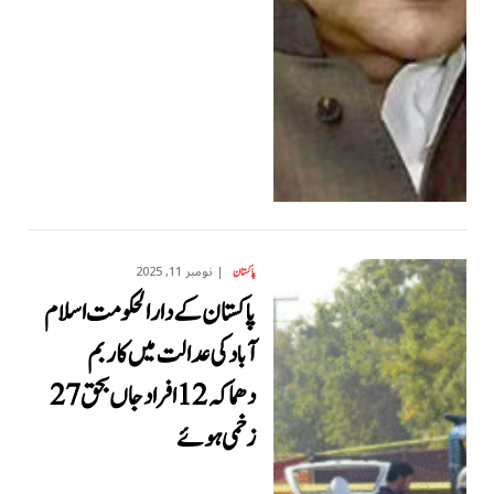
نومبر 11, 2025
پاکستان
پاکستان کے دارالحکومت اسلام
آباد کی عدالت میں کار بم
دھماکہ 12 افراد جاں بحق 27
زخمی ہوئے