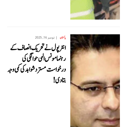
نومبر 16, 2025
پاکستان
انٹرپول نے تحریک انصاف کے
رہنما مونس الہی حوالگی کی
درخواست مسترد شواہد کی کمی وجہ
بتادی !