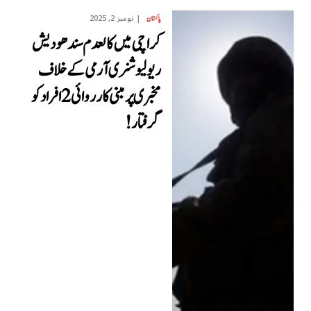
نومبر 2, 2025
پاکستان
کراچی میں کالعدم سندھو دیش
ریولیوشنری آرمی کے خلاف
مخبری پر مبنی کارروائی 2 افراد کو
گرفتار !