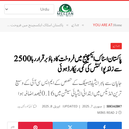
YOU ARE AT:
پاکستان اسٹاک ایکسچینج میں فروخت کا دباؤ برقرار رہا 2500 سے زائد پوائنٹس کی کمی ریکارڈ ہوئی
Home
»
تازہ ترین
»
تازہ ترین
پاکستان اسٹاک ایکسچینج میں فروخت کا دباؤ برقرار رہا 2500
سے زائد پوائنٹس کی کمی ریکارڈ ہوئی
جاپان سے باہر ایشیا پیسیفک کے حصص کے ایم ایس سی آئی کے وسیع
ترین انڈیکس میں ابتدائی ایشیائی سیشن میں 0.16 فیصد اضافہ ہوا
جنوری 7, 2025
UPDATED:
اپریل 8, 2025
SHOAIB87
کوئی تبصرہ نہیں ہے۔
2 MINS READ