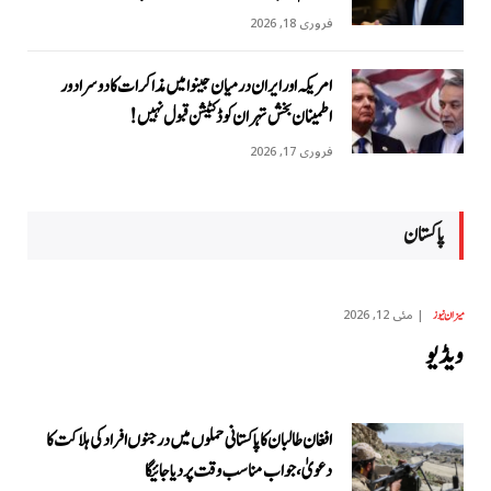
فروری 18, 2026
امریکہ اور ایران درمیان جینوا میں مذاکرات کا دوسرا دور
اطمینان بخش تہران کو ڈکٹیشن قبول نہیں!
فروری 17, 2026
پاکستان
مئی 12, 2026
میزان نیوز
ویڈیو
افغان طالبان کا پاکستانی حملوں میں درجنوں افراد کی ہلاکت کا
دعویٰ، جواب مناسب وقت پر دیا جائیگا