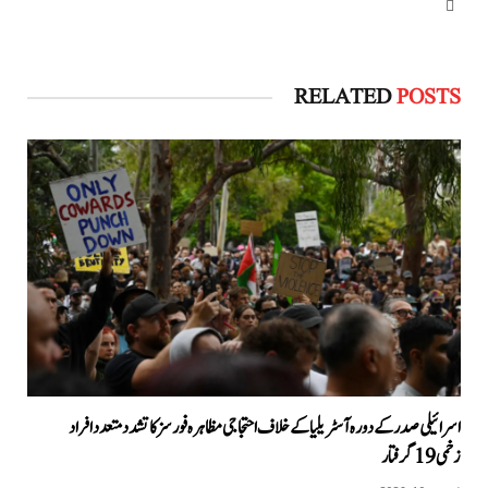
Website
RELATED
POSTS
اسرائیلی صدر کے دورہ آسٹریلیا کےخلاف احتجاجی مظاہرہ فورسز کا تشدد متعدد افراد
زخمی 19 گرفتار