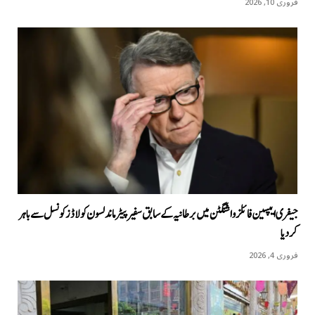
فروری 10, 2026
جیفری ایپسین فائلز واشنگٹن میں برطانیہ کے سابق سفیر پیٹر ماندلسون کو لاڈز کونسل سے باہر
کردیا
فروری 4, 2026