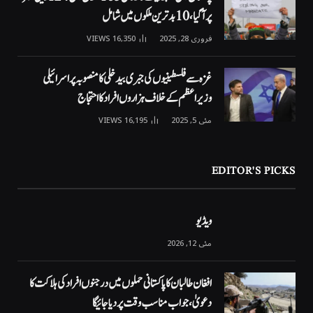
پر آگیا، 10 بدترین ملکوں میں شامل
فروری 28, 2025
16,350
VIEWS
غزہ سے فلسطینیوں کی جبری بیدخلی کا منصوبہ پر اسرائیلی
وزیراعظم کے خلاف ہزاروں افراد کا احتجاج
مئی 5, 2025
16,195
VIEWS
EDITOR'S PICKS
ویڈیو
مئی 12, 2026
افغان طالبان کا پاکستانی حملوں میں درجنوں افراد کی ہلاکت کا
دعویٰ، جواب مناسب وقت پر دیا جائیگا