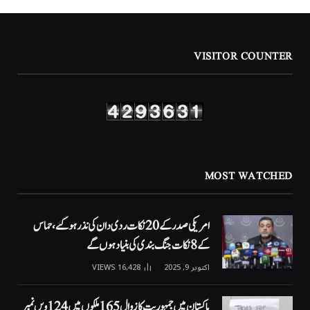
VISITOR COUNTER
MOST WATCHED
امریکی صدر کے 20 نکات ردی دان کی نذر ہوگئے، حماس
کے 8 نکات جنگ بندی کی بنیاد ہوں گے
اکتوبر 9, 2025
16,428
VIEWS
پاکستان میں جمہوریت کا زوال 165 ملکوں میں 124ویں نمبر