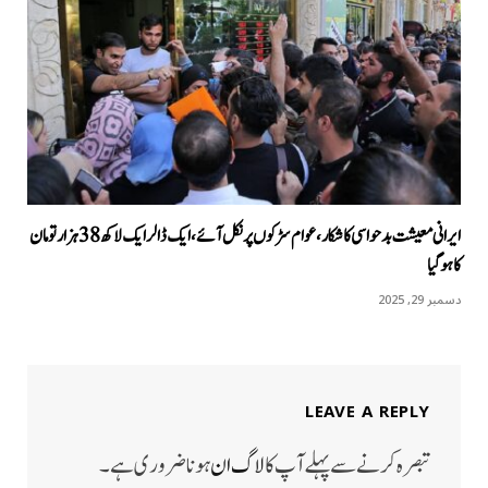
ایرانی معیشت بدحواسی کا شکار، عوام سڑکوں پر نکل آئے، ایک ڈالر ایک لاکھ 38 ہزار تومان
کا ہوگیا
دسمبر 29, 2025
LEAVE A REPLY
تبصرہ کرنے سے پہلے آپ کا
لاگ ان
ہونا ضروری ہے۔