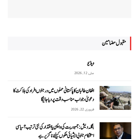
مقبول مضامين
ویڈیو
مئی 12, 2026
افغان طالبان کا پاکستانی حملوں میں درجنوں افراد کی ہلاکت کا
دعویٰ، جواب مناسب وقت پر دیا جائیگا
فروری 22, 2026
بنگلہ دیش: جمہوریت کی واپسی یا اقتدار کی نئی ترتیب؟ سیاسی
استحکام جنوبی ایشیائی ملکوں کیلئے ناگزیر ہے