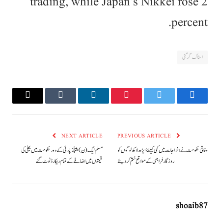
trading, while Japan’s Nikkei rose 2
percent.
اسٹاک گر گئی
Email
Tumblr
LinkedIn
Pinterest
Twitter
Facebook
NEXT ARTICLE
PREVIOUS ARTICLE
وفاقی حکومت نے اخراجات میں کمی کیلئے ڈیڑھ لاکھ لوگوں کو
مسلم لیگ(ن) پیپلزپارٹی کے دور حکومت میں بجلی کی
روزگار فراہمی کے مواقع ختم کردیئے
قیمتوں میں اضافے کے تمام ریکارڈ ٹوٹ گئے
shoaib87