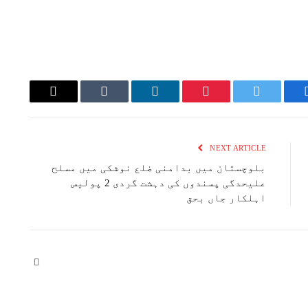
Email
Tumblr
LinkedIn
Pinterest
Twitter
Faceboo
NEXT ARTICLE
بلوچستان میں بدامنی ضلع نوشکی میں مسلح
علیحدگی پسندوں کی دہشت گردی 2 پولیس
اہلکار جاں بحق
Website