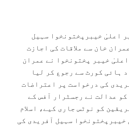
بر کو وزیر اعلیٰ خیبرپختونخوا سہیل
عمران خان سے ملاقات کی اجازت
اعلیٰ خیبر پختونخوا نے عمران
اد ہائی کورٹ سے رجوع کر لیا
فریدی کی درخواست پر اعتراضات
 تاہم 20 اکتوبر کو عدالت نے رجسٹرار آفس کے
یقین کو نوٹس جاری کیے، اسلام
ٰ خیبرپختونخوا سہیل آفریدی کی