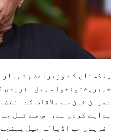
پاکستان کے وزیراعظم شہباز ش
خیبرپختونخوا سہیل آفریدی ک
عمران خان سے ملاقات کے انتظا
ہدایت کردی ہے، اس سے قبل جب
آفریدی جب اڈیالہ جیل پہنچے ت