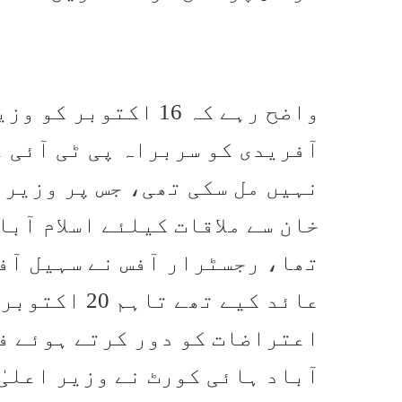
واضح رہے کہ 16 اکتو
آفریدی کو سربراہ پی ٹی آئی 
نہیں مل سکی تھی، جس پر وزیر 
خان سے ملاقات کیلئے اسلام آب
تھا، رجسٹرار آفس نے سہیل آ
عائد کیے تھے
اعتراضات کو دور کرتے ہوئے فر
آباد ہائی کورٹ نے وزیر اعلی