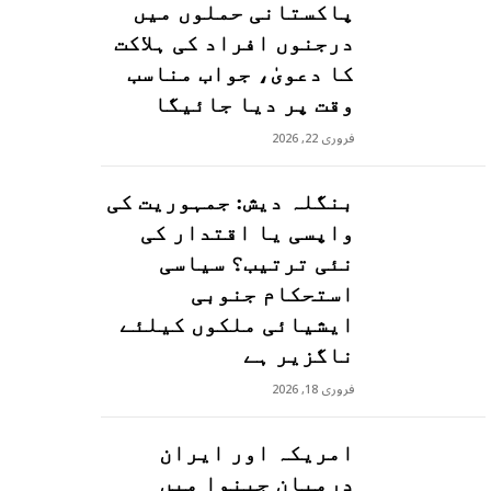
پاکستانی حملوں میں
درجنوں افراد کی ہلاکت
کا دعویٰ، جواب مناسب
وقت پر دیا جائیگا
فروری 22, 2026
بنگلہ دیش: جمہوریت کی
واپسی یا اقتدار کی
نئی ترتیب؟ سیاسی
استحکام جنوبی
ایشیائی ملکوں کیلئے
ناگزیر ہے
فروری 18, 2026
امریکہ اور ایران
درمیان جینوا میں