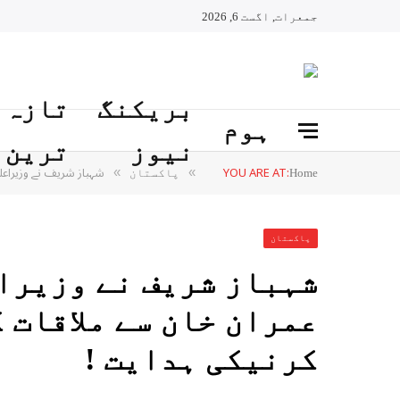
جمعرات, اگست 6, 2026
بریکنگ
تازہ
ہوم
نیوز
ترین
YOU ARE AT:
شہباز شریف نے وزیراعل
»
»
Home
پاکستان
پاکستان
شہباز شریف نے وزیراع
عمران خان سے ملاقات 
کرنیکی ہدایت !