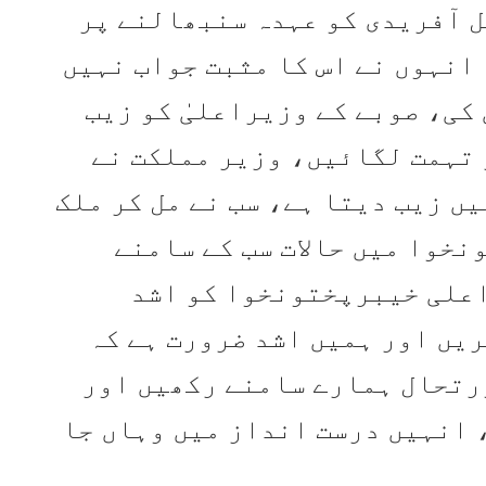
 آفریدی کو عہدہ سنبھالنے پر
انہوں نے اس کا مثبت جواب نہیں
کی، صوبے کے وزیراعلیٰ کو زیب
 تہمت لگائیں، وزیر مملکت نے
ں زیب دیتا ہے، سب نے مل کر ملک
نخوا میں حالات سب کے سامنے
اعلی خیبرپختونخوا کو اشد
ریں اور ہمیں اشد ضرورت ہے کہ
ورتحال ہمارے سامنے رکھیں اور
 انہیں درست انداز میں وہاں جا