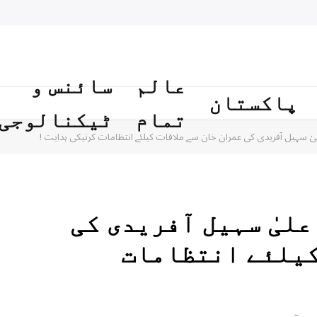
عالم
سائنس و
پاکستان
تمام
ٹیکنالوجی
یٰ سہیل آفریدی کی عمران خان سے ملاقات کیلئے انتظامات کرنیکی ہدایت !
لیٰ سہیل آفریدی کی
کیلئے انتظامات