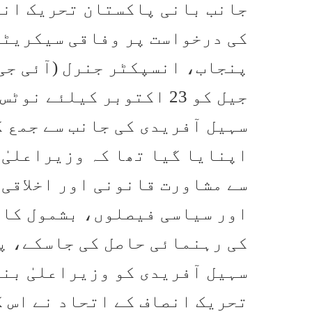
جانب بانی پاکستان تحریک انصا
کی درخواست پر وفاقی سیکریٹ
پنجاب، انسپکٹر جنرل (آئی جی
جیل کو 23 اکتوبر کیلئے 
سہیل آفریدی کی جانب سے جمع 
اپنایا گیا تھا کہ وزیراعلیٰ
سے مشاورت قانونی اور اخلاقی 
اور سیاسی فیصلوں، بشمول کاب
کی رہنمائی حاصل کی جاسکے، پ
سہیل آفریدی کو وزیراعلیٰ بن
تحریک انصاف کے اتحاد نے اس 