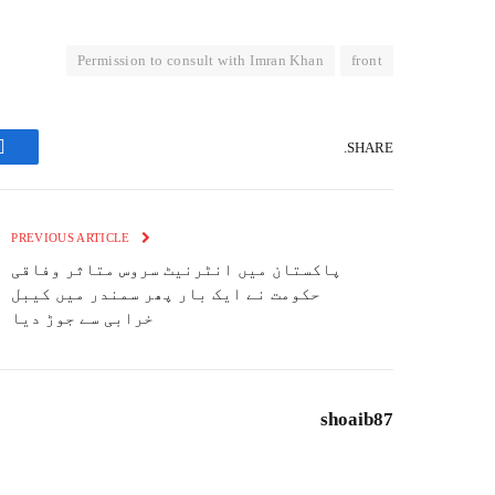
Permission to consult with Imran Khan
front
SHARE.
k
PREVIOUS ARTICLE
پاکستان میں انٹرنیٹ سروس متاثر وفاقی
حکومت نے ایک بار پھر سمندر میں کیبل
خرابی سے جوڑ دیا
shoaib87