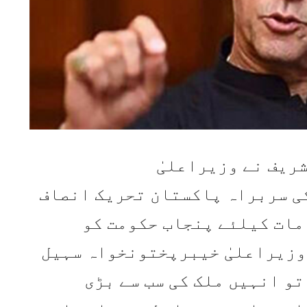
ریف نے وزیراعلیٰ
ی سربراہ پاکستان تحریک انصاف
مات کیلئے پنجاب حکومت کو
 وزیراعلیٰ خیبرپختونخواہ سہیل
و انہیں ملک کی سب سے بڑی