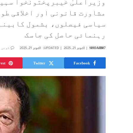
وزیراعلیٰ خیبرپختونخوا سہیل
مشاورت قانونی اور اخلاقی طور
سیاسی فیصلوں، بشمول کابینہ 
رہنمائی حاصل کی جاسک
اکتوبر 21, 2025
UPDATED:
اکتوبر 21, 2025
SHOAIB87
کوئی ت
rest
Twitter
Facebook