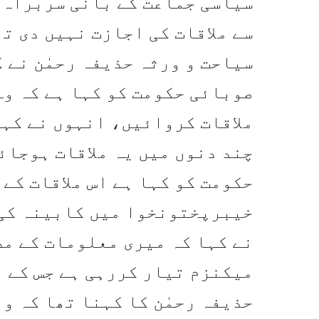
سیاسی جماعت کے بانی سربراہ 
سے ملاقات کی اجازت نہیں دی ت
سیاحت و ورثہ حذیفہ رحمٰن نے 
صوبائی حکومت کو کہا ہے کہ وہ
ملاقات کروائیں، انہوں نے کہا
چند دنوں میں یہ ملاقات ہوجائ
حکومت کو کہا ہے اس ملاقات کے
خیبرپختونخوا میں کابینہ کی 
نے کہا کہ میری معلومات کے م
میکنزم تیار کررہی ہے جس کے ب
حذیفہ رحمٰن کا کہنا تھا کہ و