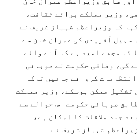
اور سابق وزیراعظم عمران خان
ھی، وزیر مملکت برائے ثقافت،
کہا کہ وزیراعظم شہباز شریف نے
 سہیل آفریدی کی عمران خان سے
 کہ مجھے امید ہے کہ آنے والے
ے گی، وفاقی حکومت نے صوبائی
 انتظامات کروائے جائیں تاکہ
تشکیل ممکن ہوسکے، وزیر مملکت
طابق صوبائی حکومت اس حوالے سے
عد جلد ملاقات کا امکان ہے،
زیراعظم شہباز شریف نے