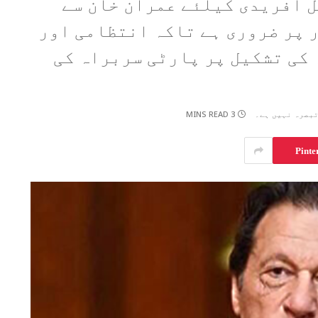
 آفریدی کیلئے عمران خان سے
 پر ضروری ہے تاکہ انتظامی اور
کی تشکیل پر پارٹی سربراہ کی
3 MINS READ
بصرہ نہیں ہے۔
Pinte