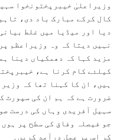
وزیراعلیٰ خیبرپختونخوا سہیل
کال کرکے مبارک باد دی، تاہم 
دیا اور میڈیا میں غلط بیانی 
نہیں دیتا کہ وہ وزیراعظم پر
مزید کہا کہ دھمکیاں دینا ہمی
کیلئے کام کرنا ہے، خیبرپختو
ہیں، ان کا کہنا تھا کہ وزیر
ضرورت ہے کہ ہم ان کی سپورٹ ک
سہیل آفریدی وہاں کی درست ص
جو فیصلہ وفاق کی سطح پر ہوں،
کر اس پر عمل درآمد کریں۔