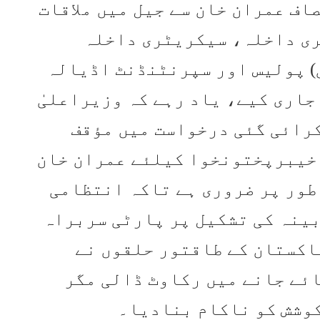
ف عمران خان سے جیل میں ملاقات
ری داخلہ، سیکریٹری داخلہ
) پولیس اور سپرنٹنڈنٹ اڈیالہ
نوٹس جاری کیے، یاد رہے کہ وزیراعلیٰ
کرائی گئی درخواست میں مؤقف
 خیبرپختونخوا کیلئے عمران خان
طور پر ضروری ہے تاکہ انتظامی
ینہ کی تشکیل پر پارٹی سربراہ
اکستان کے طاقتور حلقوں نے
ائے جانے میں رکاوٹ ڈالی مگر
کوشش کو ناکام بنادیا۔