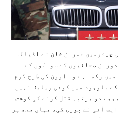
 چیئرمین عمران خان نے اڈیالہ
دوران صحافیوں کے سوالوں کے
میں رکھا ہے وہ اوون کی طرح گرم
کے باوجود میں کوئی ریلیف نہیں
جھے دو مرتبہ قتل کرنے کی کوشش
ایس آئی نے چوری کی، جہاں مجھ پر