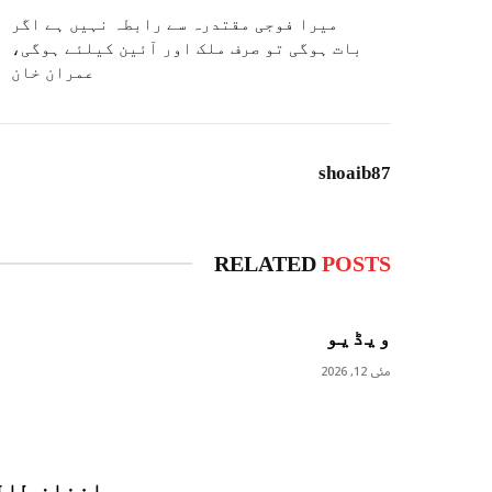
میرا فوجی مقتدرہ سے رابطہ نہیں ہے اگر
بات ہوگی تو صرف ملک اور آئین کیلئے ہوگی،
عمران خان
shoaib87
RELATED
POSTS
ویڈیو
مئی 12, 2026
افغان طال