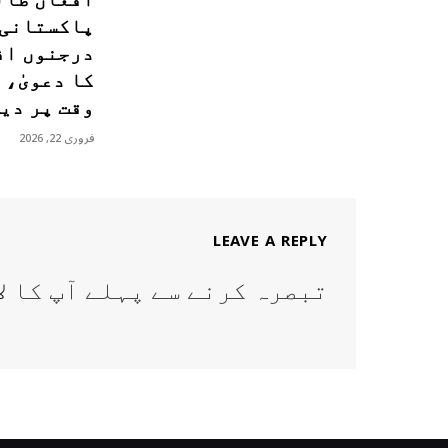
پاکستانی 
درجنوں اف
کا دعویٰ، 
وقت پر دی
فروری 22, 2026
LEAVE A REPLY
تبصرہ کرنے سے پہلے آپ کا
ل