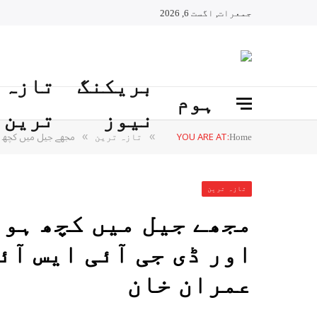
جمعرات, اگست 6, 2026
بریکنگ
تازہ
ہوم
نیوز
ترین
YOU ARE AT:
مجھے جیل میں کچھ ہو
»
»
Home
تازہ ترین
تازہ ترین
مجھے جیل میں کچھ ہوا
اور ڈی جی آئی ایس آئ
عمران خان