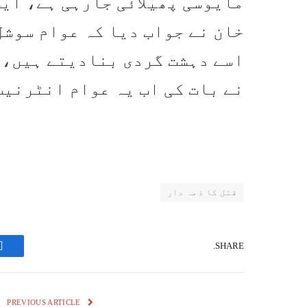
مایوسی پھیلائی جارہی ہے، ای
خان نے جواب دیا کہ عوام سوشل
اسے دہشت گردی بنادیتے ہیں، 
نے بات کی اب یہ عوام انٹرنیٹ
قتل کا ذمہ دار
SHARE.
k
PREVIOUS ARTICLE