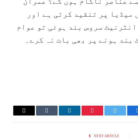
سے عناصر ناکام ہوں گے؟ عمران
 میڈیا پر تنقید کرتی ہے اور
انٹرنیٹ سروس بند ہوئی تو عوام
 بند ہونے پر بھی بات نہ کرے۔
Email
Tumblr
LinkedIn
Pinterest
Twitter
Faceboo
NEXT ARTICLE