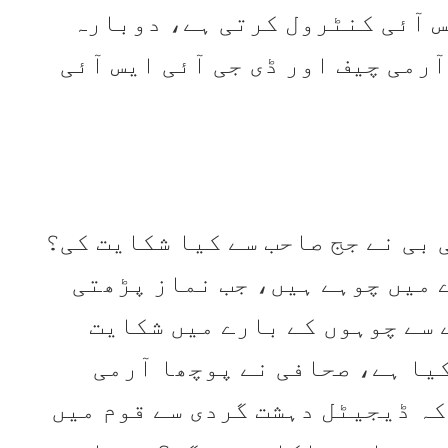
یس آئی کنٹرول کرتی ہے، دوبارہ
آرمی چیف اور ڈی جی آئی ایس آئی
 بی نے جج صاحب سے کیا شکایت کی؟
 میں چوہے ہیں، جب نماز پڑھتی
 گرتے ہیں، 3 مہینے سے چوہوں کے بارے میں شکایت
یا ہے، صحافی نے پوچھا آرمی
کہ ڈیجیٹل دہشت گردی سے قوم میں