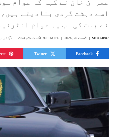
عمران خان نے کہا کہ عوام سوش
اسے دہشت گردی بنادیتے ہیں، 
نے بات کی اب یہ عوام انٹرنیٹ
اگست 26, 2024
UPDATED:
اگست 26, 2024
SHOAIB87
کوئی
rest
Twitter
Facebook