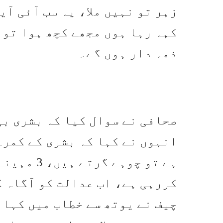
زہر تو نہیں ملا، یہ سب آئی آ
کہہ رہا ہوں مجھے کچھ ہوا تو 
ذمہ دار ہوں گے۔
صحافی نے سوال کیا کہ بشری بی
انہوں نے کہا کہ بشری کے کمرے
ہے تو چوہے
کررہی ہے، اب عدالت کو آگاہ ک
چیف نے یوتھ سے خطاب میں کہا 