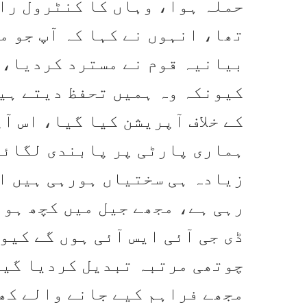
حملہ ہوا، وہاں کا کنٹرول رات
بیانیہ قوم نے مسترد کردیا، 
کے خلاف آپریشن کیا گیا، اس آ
ہماری پارٹی پر پابندی لگائی 
زیادہ ہی سختیاں ہورہی ہیں اس
رہی ہے، مجھے جیل میں کچھ ہوا
ڈی جی آئی ایس آئی ہوں گے کیو
چوتھی مرتبہ تبدیل کردیا گیا،
مجھے فراہم کیے جانے والے کھا