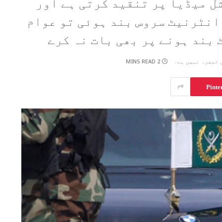
ل میڈیا پر تنقید کرتی ہے اور
انٹرنیٹ سروس بند ہوئی تو عوام
 بند ہونے پر بھی بات نہ کرے
2 MINS READ
 تبصرہ نہیں ہے۔
Pinte