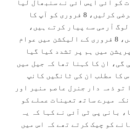
 کو آئی ایس آئی نے سنبھال لیا
تھا، انہوں نے کہا کہ آپ جو مرضی کرلیں، 8 فروری کو آپ کا
لوگ آرمی سے پیار کرتے ہیں،
کیونکہ وہ ہمیں تحفظ دیتے ہیں، 8 فروری کے الیکشن میں عوام
پریشن میں ہم پر تشدد کیا گیا
گی، ان کا کہنا تھا کہ جیل میں
 کا مطلب ان کی ٹانگیں کانپ
 تو ذمہ دار جنرل عاصم منیر اور
نکہ میرے ساتھ تعینات عملے کو
 بانی پی ٹی آئی نے کہا کہ یہ
نے کو چیک کرتے تھے کہ اس میں