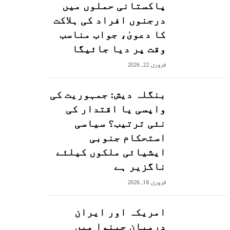
پاکستانی حملوں میں
درجنوں افراد کی ہلاکت
کا دعویٰ، جواب مناسب
وقت پر دیا جائیگا
فروری 22, 2026
بنگلہ دیش: جمہوریت کی
واپسی یا اقتدار کی
نئی ترتیب؟ سیاسی
استحکام جنوبی
ایشیائی ملکوں کیلئے
ناگزیر ہے
فروری 18, 2026
امریکہ اور ایران
درمیان جینوا میں