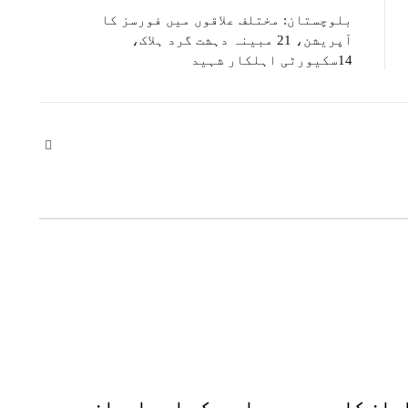
بلوچستان: مختلف علاقوں میں فورسز کا
آپریشن، 21 مبینہ دہشت گرد ہلاک،
14سکیورٹی اہلکار شہید
Website
بان کا
امریکہ اور ایران