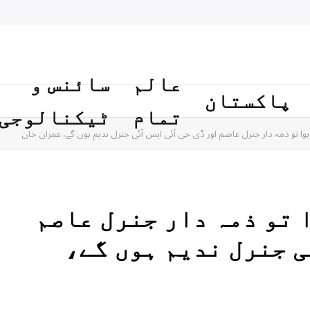
عالم
سائنس و
پاکستان
تمام
ٹیکنالوجی
ا تو ذمہ دار جنرل عاصم اور ڈی جی آئی ایس آئی جنرل ندیم ہوں گے، عمران خان
 تو ذمہ دار جنرل عاصم
ی جنرل ندیم ہوں گے،