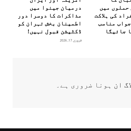
حملوں میں
درمیان جینوا میں
راد کی ہلاکت
مذاکرات کا دوسرا دور
جواب مناسب
اطمینان بخش تہران کو
ا جائیگا
ڈکٹیشن قبول نہیں!
فروری 17, 2026
اگ ان
ہونا ضروری ہے۔